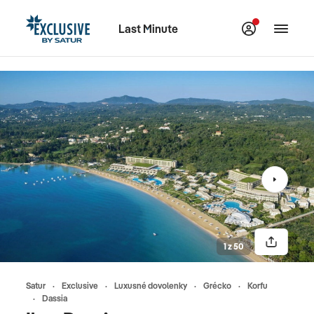
Last Minute
1 z 50
Satur
Exclusive
Luxusné dovolenky
Grécko
Korfu
Dassia