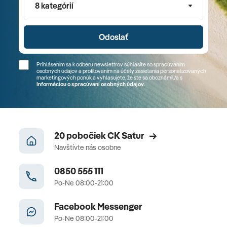
8 kategórií
Odoslať
Prihlásením sa k odberu newslettrov súhlasíte so spracúvaním
osobných údajov a profilovaním na účely zasielania personalizovaných
marketingových ponúk a vyhlasujete, že ste sa
oboznámil/a
s
Informáciou o spracúvaní osobných údajov
.
20 pobočiek CK Satur
Navštívte nás osobne
0850 555 111
Po-Ne 08:00-21:00
Facebook Messenger
Po-Ne 08:00-21:00