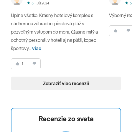
5
Júl 2024
5
Úplne všetko. Krásny hotelový komplex s
Výborný rezo
nádhernou záhradou, piesková pláž s
pozvoľným vstupom do mora, úžasne milý a
ochotný personál v hoteli aj na pláži, kopec
športový...
viac
1
Zobraziť viac recenzií
Recenzie zo sveta