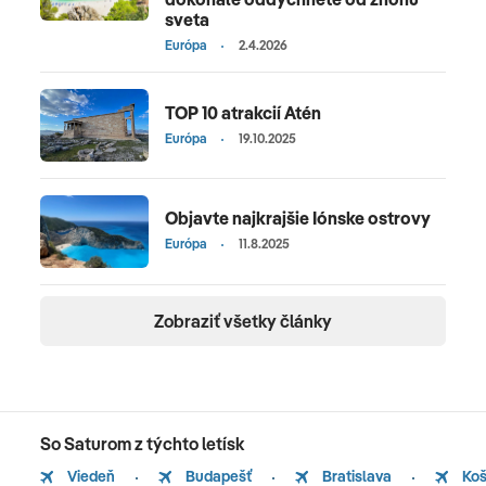
sveta
Európa
2.4.2026
TOP 10 atrakcií Atén
Európa
19.10.2025
Objavte najkrajšie Iónske ostrovy
Európa
11.8.2025
Zobraziť všetky články
So Saturom z týchto letísk
Viedeň
Budapešť
Bratislava
Koš