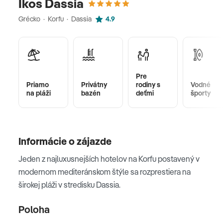
Ikos Dassia
Grécko · Korfu · Dassia
4.9
Pre
Priamo
Privátny
rodiny s
Vodné
na pláži
bazén
deťmi
športy
Informácie o zájazde
Jeden z najluxusnejších hotelov na Korfu postavený v
modernom mediteránskom štýle sa rozprestiera na
širokej pláži v stredisku Dassia.
Poloha