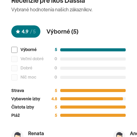
Recenzie pre Ikos Dassia
Vybrané hodnotenia našich zákazníkov.
Oficiálne hodnotenie
*****
Výborné (
5
)
4.9
/
5
Výborné
5
Veľmi dobré
0
Dobré
0
Nič moc
0
Strava
5
Vybavenie izby
4.8
Čistota izby
5
Pláž
5
Renata
An