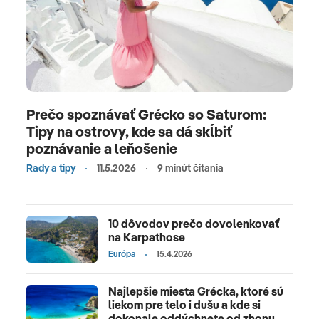
Prečo spoznávať Grécko so Saturom:
Tipy na ostrovy, kde sa dá skĺbiť
poznávanie a leňošenie
Rady a tipy
11.5.2026
9 minút čítania
10 dôvodov prečo dovolenkovať
na Karpathose
Európa
15.4.2026
Najlepšie miesta Grécka, ktoré sú
liekom pre telo i dušu a kde si
dokonale oddýchnete od zhonu