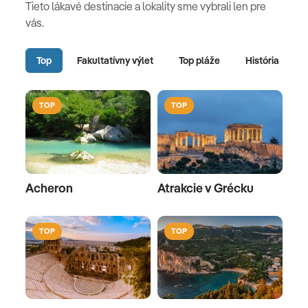
Tieto lákavé destinacie a lokality sme vybrali len pre
vás.
Top
Fakultatívny výlet
Top pláže
História
TOP
TOP
Acheron
Atrakcie v Grécku
TOP
TOP