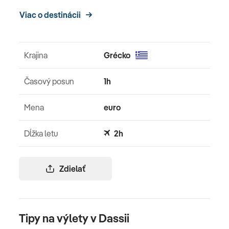
Viac o destinácii
Krajina
Grécko
Časový posun
1h
Mena
euro
Dĺžka letu
2h
Zdielať
Tipy na výlety v Dassii