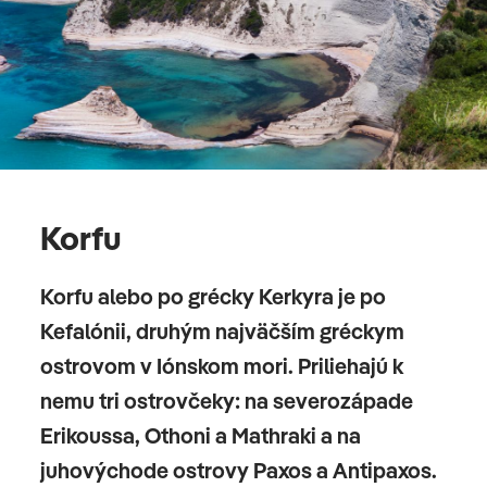
Korfu
Korfu alebo po grécky Kerkyra je po
Kefalónii, druhým najväčším gréckym
ostrovom v Iónskom mori. Priliehajú k
nemu tri ostrovčeky: na severozápade
Erikoussa, Othoni a Mathraki a na
juhovýchode ostrovy Paxos a Antipaxos.