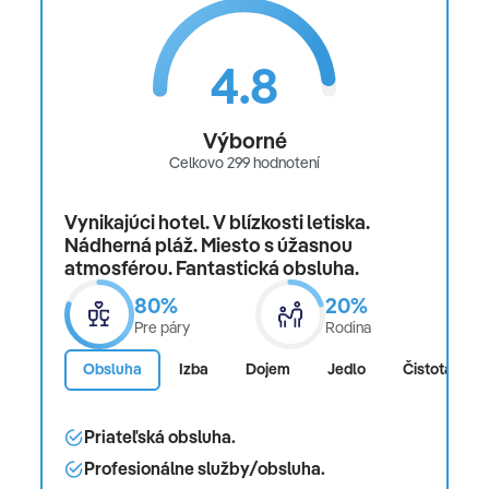
4.8
Výborné
Celkovo 299 hodnotení
Vynikajúci hotel. V blízkosti letiska.
Nádherná pláž. Miesto s úžasnou
atmosférou. Fantastická obsluha.
80%
20%
Pre páry
Rodina
Obsluha
Izba
Dojem
Jedlo
Čistota
Priateľská obsluha.
Profesionálne služby/obsluha.