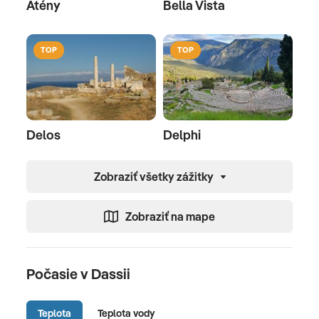
Atény
Bella Vista
TOP
TOP
Delos
Delphi
Zobraziť všetky zážitky
Zobraziť na mape
Počasie v Dassii
Teplota
Teplota vody