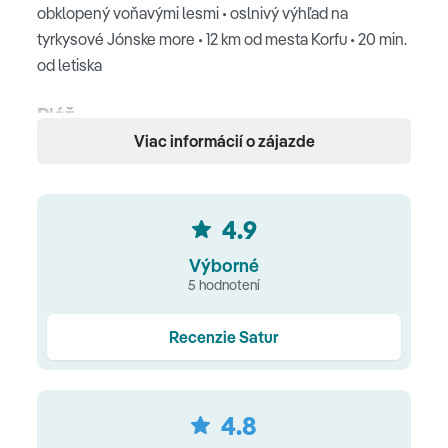
obklopený voňavými lesmi • oslnivý výhľad na
tyrkysové Jónske more • 12 km od mesta Korfu • 20 min.
od letiska
Pláž
Viac informácií o zájazde
600 m dlhá piesočnatá pláž • slnečníky a ležadlá
zdarma • časť vyhradená pre dospelých • nápojový
servis na pláži
4.9
Ubytovanie
Výborné
5 hodnotení
balkón alebo terasa • Wi‑Fi zdarma • Smart TV •
DVD/CD prehrávač • Nespresso kávovar • servis na
Recenzie Satur
prípravu kávy a čaju • minibar/chladnička • elektronický
trezor • klimatizácia • sušič vlasov • župan a papučky
4.8
TYPY IZIEB