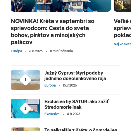
NOVINKA! Kréta v septembri so
Veľké
sprievodcom: Cesta do sveta
spriev
bohov, pirátov a minojských
pokla
palácov
Naj vo sve
Európa
6.8.2026
8 minút čítania
Južný Cyprus: štyri podoby
jedného dovolenkového raja
1
Európa
15.7.2026
Exclusive by SATUR: ako zažiť
Stredomorie inak
2
Exclusive
4.8.2026
To najkrajšie z Kréty, o čom vie len