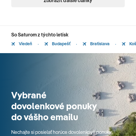
Zobraziť ďalšie články
So Saturom z týchto letísk
Viedeň
Budapešť
Bratislava
Koš
Vybrané
dovolenkové ponuky
do vášho emailu
Nechajte si posielať horúce dovolenkové ponuky