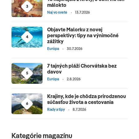
málokto
3
Naj vo svete
13.7.2026
Objavte Malorku z novej
perspektívy: tipy na výnimočné
4
zážitky
Európa
30.7.2026
7 tajných pláží Chorvátska bez
davov
5
Európa
2.8.2026
Krajiny, kde je chôdza prirodzenou
súčasťou života a cestovania
6
Rady a tipy
8.7.2026
Kategórie magazínu