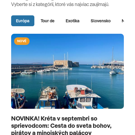
Vyberte si z kategórií, ktoré vás najviac zaujímajú.
Európa
Tour de
Exotika
Slovensko
Naj vo
NOVÉ
NOVINKA! Kréta v septembri so
sprievodcom: Cesta do sveta bohov,
pirátov a minojských palácov