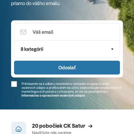
priamo do vášho emailu.
8 kategórií
Odoslať
Prihlásením sa k odberu newslettrov súhlasíte so spracúvaním
osobných údajov a profilovaním na účely zasielania personalizovaných
marketingových ponúk a vyhlasujete, že ste sa
oboznámil/a
s
Informáciou o spracúvaní osobných údajov
.
20 pobočiek CK Satur
Navštívte nás osobne