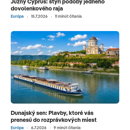
Južný Cyprus: štyri podoby jedného
dovolenkového raja
Európa
15.7.2026
11 minút čítania
Dunajský sen: Plavby, ktoré vás
prenesú do rozprávkových miest
Európa
6.7.2026
9 minút čítania