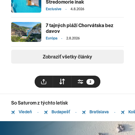
Stredomorie inak
Exclusive
4.8.2026
7 tajných pláží Chorvátska bez
davov
Európa
2.8.2026
Zobraziť všetky články
2
So Saturom z týchto letísk
Viedeň
Budapešť
Bratislava
Koš