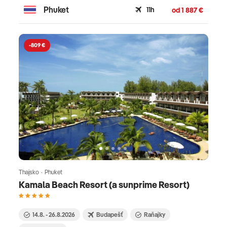
Phuket
11h
od 1 887 €
-809 €
Thajsko · Phuket
Kamala Beach Resort (a sunprime Resort)
14.8. - 26.8.2026
Budapešť
Raňajky