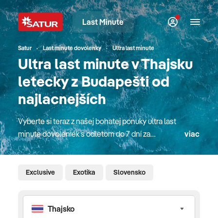
Last Minute
Satur
Last minute dovolenky
Ultra last minute
Ultra last minute v Thajsku
letecky z Budapešti od
najlacnejších
Vyberte si teraz z našej bohatej ponuky ultra last
minute dovoleniek s odletom do 7 dní za
viac
vynikajúce ceny! Všetky dovolenky zobrazujeme za
konečné ceny vrátane servisných poplatkov.
Obľúbené dovolenkové destinácie pri mori s CK
Exclusive
Exotika
Slovensko
SATUR, top hotely so slovenskými animátormi pre
rodiny s deťmi, last moment poznávacie zájazdy do
celého sveta, exotické pobyty, luxusné okružné