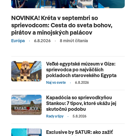
NOVINKA! Kréta v septembri so
sprievodcom: Cesta do sveta bohov,
pirátov a minojských palácov
Európa
6.8.2026
8 minút čítania
Veľké egyptské múzeum v Gíze:
sprievodca po najväčších
pokladoch starovekého Egypta
Naj vo svete
6.8.2026
Kapadócia so sprievodkyňou
Stankou: 7 tipov, ktoré ukážu jej
skutočnú podobu
Rady a tipy
5.8.2026
Exclusive by SATUR: ako zažiť