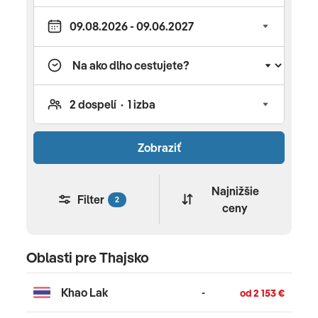
plavby alebo relax vo wellness hoteloch aktuálne
v posledných termínoch počas celej zimy aj leta.
Zobraziť
Najnižšie
Filter
2
ceny
Oblasti pre Thajsko
Khao Lak
-
od 2 153 €