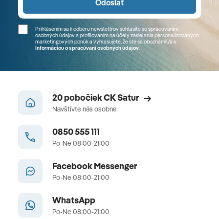
Odoslať
Prihlásením sa k odberu newslettrov súhlasíte so spracúvaním
osobných údajov a profilovaním na účely zasielania personalizovaných
marketingových ponúk a vyhlasujete, že ste sa
oboznámil/a
s
Informáciou o spracúvaní osobných údajov
.
20 pobočiek CK Satur
Navštívte nás osobne
0850 555 111
Po-Ne 08:00-21:00
Facebook Messenger
Po-Ne 08:00-21:00
WhatsApp
Po-Ne 08:00-21:00