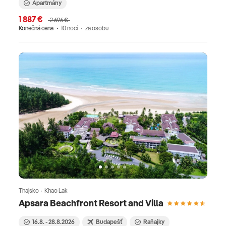
Apartmány
1 887 €
2 696 €
Konečná cena
10 nocí
za osobu
Thajsko · Khao Lak
Apsara Beachfront Resort and Villa
16.8. - 28.8.2026
Budapešť
Raňajky