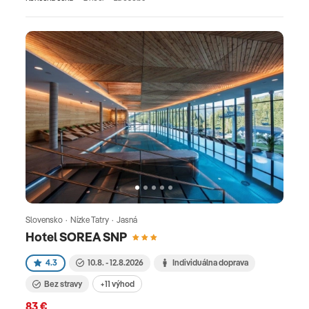
Slovensko · Nízke Tatry · Jasná
Hotel SOREA SNP
4.3
10.8. - 12.8.2026
Individuálna doprava
Bez stravy
+11 výhod
83 €