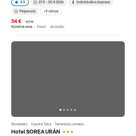
4.5
27.9. - 30.9.2026
Individuálna doprava
Polpenzia
+9 výhod
114 €
163 €
Konečná cena
3 nocí
za osobu
Slovensko · Vysoké Tatry · Tatranská Lomnica
Hotel SOREA URÁN