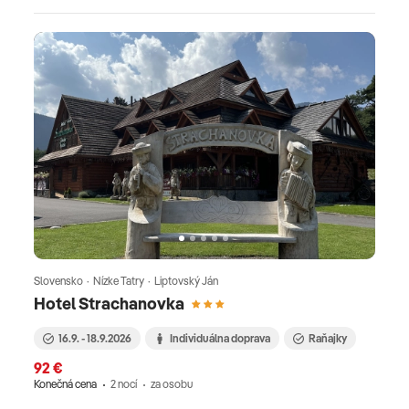
Slovensko · Nízke Tatry · Liptovský Ján
Hotel Strachanovka
16.9. - 18.9.2026
Individuálna doprava
Raňajky
92 €
Konečná cena
2 nocí
za osobu