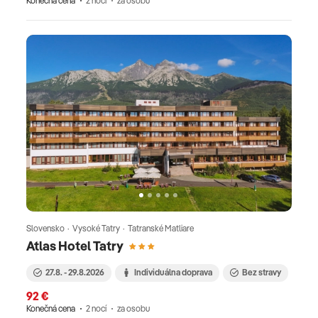
Konečná cena
2 nocí
za osobu
Slovensko · Vysoké Tatry · Tatranské Matliare
Atlas Hotel Tatry
27.8. - 29.8.2026
Individuálna doprava
Bez stravy
92 €
Konečná cena
2 nocí
za osobu