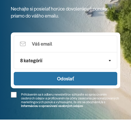
Nechajte si posielať horúce dovolenkové ponuky
priamo do vášho emailu.
8 kategórií
Odoslať
Prihlásením sa k odberu newslettrov súhlasíte so spracúvaním
osobných údajov a profilovaním na účely zasielania personalizovaných
marketingových ponúk a vyhlasujete, že ste sa
oboznámil/a
s
Informáciou o spracúvaní osobných údajov
.