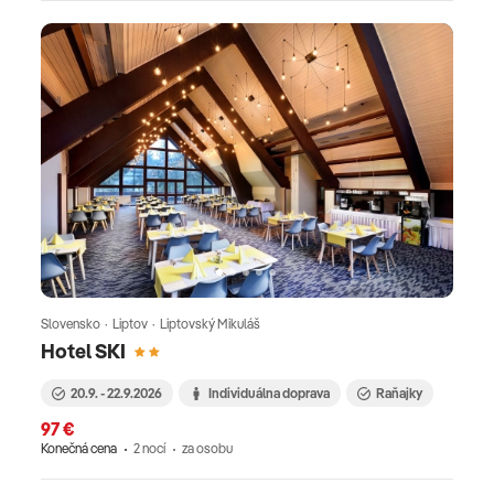
Slovensko · Liptov · Liptovský Mikuláš
Hotel SKI
20.9. - 22.9.2026
Individuálna doprava
Raňajky
97 €
Konečná cena
2 nocí
za osobu