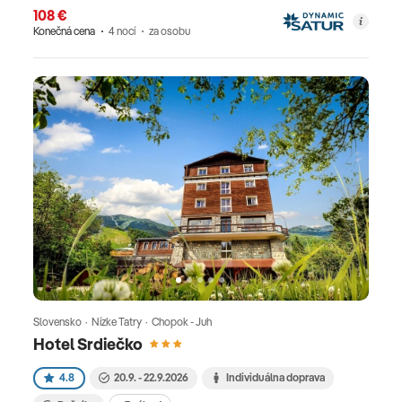
108 €
Konečná cena
4 nocí
za osobu
Slovensko · Nízke Tatry · Chopok - Juh
Hotel Srdiečko
4.8
20.9. - 22.9.2026
Individuálna doprava