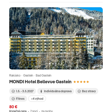
Rakúsko · Gastein · Bad Gastein
MONDI Hotel Bellevue Gastein
1.5. - 3.5.2027
Individuálna doprava
Bez stravy
Fitnes
+4 výhod
80 €
Konečná cena
2 nocí
za osobu