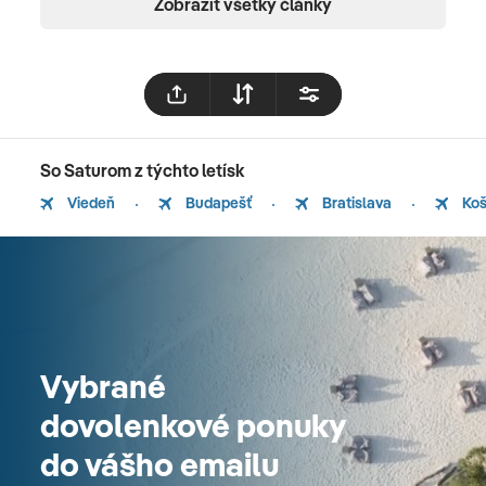
Zobraziť všetky články
So Saturom z týchto letísk
Viedeň
Budapešť
Bratislava
Koš
Vybrané
dovolenkové ponuky
do vášho emailu