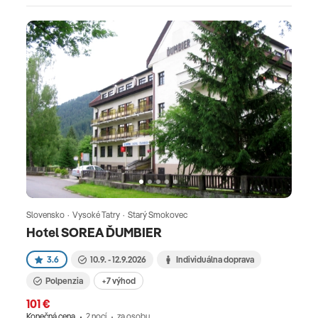
Slovensko · Vysoké Tatry · Starý Smokovec
Hotel SOREA ĎUMBIER
3.6
10.9. - 12.9.2026
Individuálna doprava
Polpenzia
+7 výhod
101 €
Konečná cena
2 nocí
za osobu