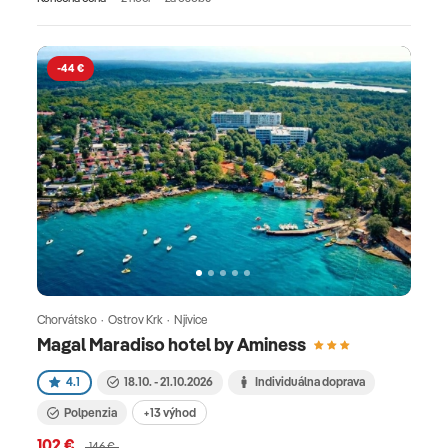
-44 €
Chorvátsko · Ostrov Krk · Njivice
Magal Maradiso hotel by Aminess
4.1
18.10. - 21.10.2026
Individuálna doprava
Polpenzia
+13 výhod
102 €
146 €