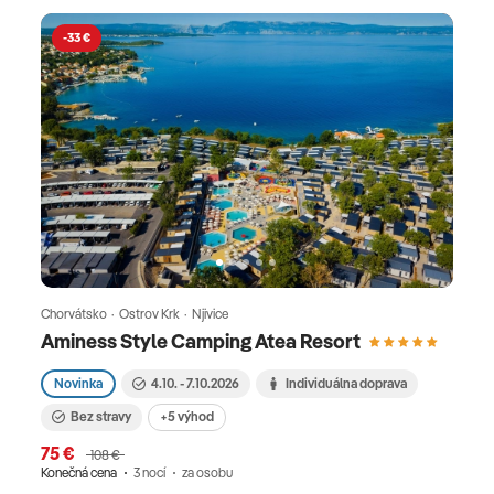
-33 €
Chorvátsko · Ostrov Krk · Njivice
Aminess Style Camping Atea Resort
Novinka
4.10. - 7.10.2026
Individuálna doprava
Bez stravy
+5 výhod
75 €
108 €
Konečná cena
3 nocí
za osobu