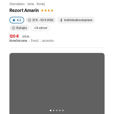
Chorvátsko · Istria · Rovinj
Rezort Amarin
4.3
27.9. - 30.9.2026
Individuálna doprava
Raňajky
+13 výhod
120 €
172 €
Konečná cena
3 nocí
za osobu