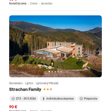
Konečná cena
2 nocí
za osobu
Slovensko · Liptov · Liptovský Mikuláš
Strachan Family
27.9. - 29.9.2026
Individuálna doprava
Polpenzia
90 €