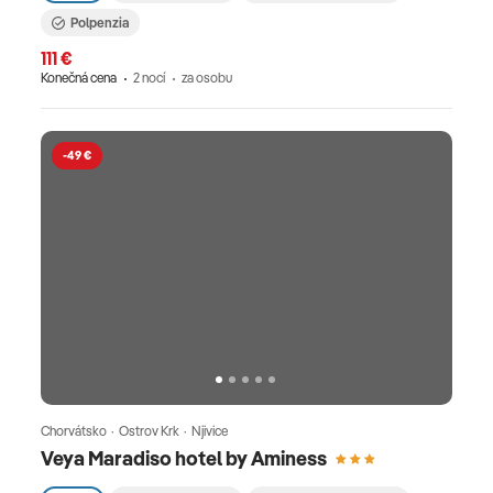
Polpenzia
111 €
Konečná cena
2 nocí
za osobu
-49 €
Chorvátsko · Ostrov Krk · Njivice
Veya Maradiso hotel by Aminess