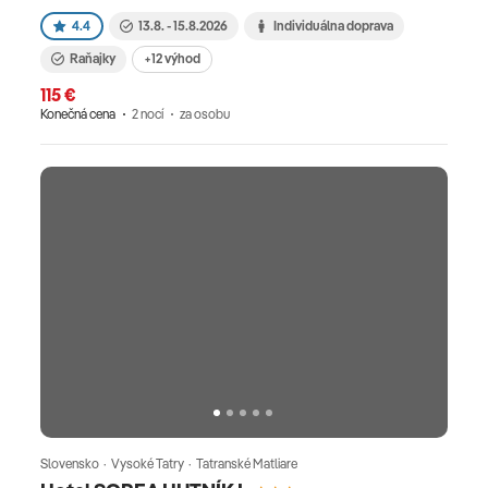
4.4
13.8. - 15.8.2026
Individuálna doprava
Raňajky
+12 výhod
115 €
Konečná cena
2 nocí
za osobu
Slovensko · Vysoké Tatry · Tatranské Matliare