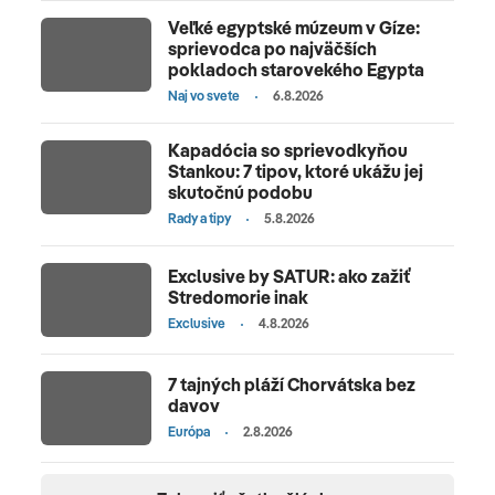
Veľké egyptské múzeum v Gíze:
sprievodca po najväčších
pokladoch starovekého Egypta
Naj vo svete
6.8.2026
Kapadócia so sprievodkyňou
Stankou: 7 tipov, ktoré ukážu jej
skutočnú podobu
Rady a tipy
5.8.2026
Exclusive by SATUR: ako zažiť
Stredomorie inak
Exclusive
4.8.2026
7 tajných pláží Chorvátska bez
davov
Európa
2.8.2026