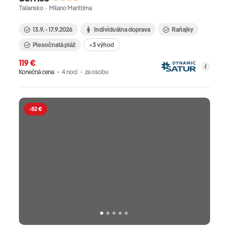
Taliansko · Milano Marittima
13.9. - 17.9.2026
Individuálna doprava
Raňajky
Piesočnatá pláž
+3 výhod
119 €
Konečná cena
4 nocí
za osobu
-52 €