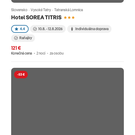
Slovensko · Vysoké Tatry · Tatranská Lomnica
Hotel SOREA TITRIS
4.4
10.8. - 12.8.2026
Individuálna doprava
Raňajky
121 €
Konečná cena
2 nocí
za osobu
-53 €