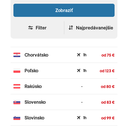
Zobraziť
Filter
Najpredávanejšie
Chorvátsko
1h
od 75 €
Poľsko
1h
od 123 €
Rakúsko
-
od 80 €
Slovensko
-
od 83 €
Slovinsko
1h
od 99 €