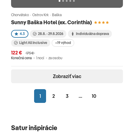
Chorvátsko · Ostrov Krk · Baška
Sunny Baška Hotel (ex. Corinthia)
4.3
28.8. - 29.8.2026
Individuálna doprava
Light All Inclusive
+19 výhod
122 €
175 €
Konečná cena
1 nocí
za osobu
Zobraziť viac
1
2
3
...
10
Satur inšpirácie