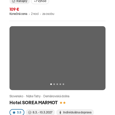
Raňajky
+7 výhod
109 €
Konečná cena
2 nocí
za osobu
Slovensko · Nízke Tatry · Demänovská dolina
Hotel SOREA MARMOT
3.5
8.3. - 10.3.2027
Individuálna doprava