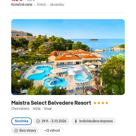
Konečná cena
3 nocí
za osobu
Maistra Select Belvedere Resort
Chorvátsko · Istria · Vrsar
Novinka
29.9. - 3.10.2026
Individuálna doprava
Bez stravy
+12 výhod