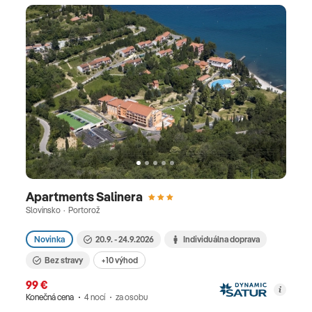
Apartments Salinera
Slovinsko · Portorož
Novinka
20.9. - 24.9.2026
Individuálna doprava
Bez stravy
+10 výhod
99 €
Konečná cena
4 nocí
za osobu