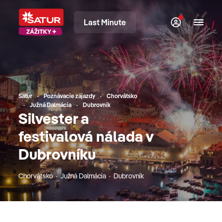
Last Minute
Satur
Poznávacie zájazdy
Chorvátsko
Južná Dalmácia
Dubrovník
Silvester a
festivalová nálada v
Dubrovníku
Chorvátsko · Južná Dalmácia · Dubrovník