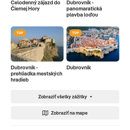
Celodenný zájazd do
Dubrovník -
Čiernej Hory
panomaratická
plavba loďou
TOP
TOP
Dubrovník -
Dubrovník
prehliadka mestských
hradieb
Zobraziť všetky zážitky
Zobraziť na mape