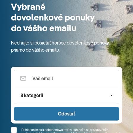
Vybrané
dovolenkové ponuky
do vášho emailu
Nechajte si posielať horúce dovolenkové ponuky
priamo do vášho emailu.
8 kategórií
Odoslať
Prihlásením sa k odberu newslettrov súhlasíte so spracúvaním