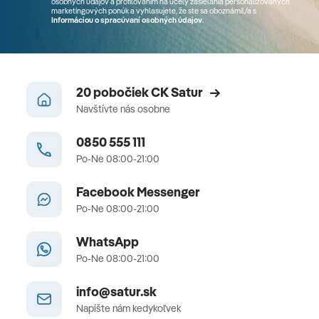
osobných údajov a profilovaním na účely zasielania personalizovaných
marketingových ponúk a vyhlasujete, že ste sa
oboznámil/a
s
Informáciou o spracúvaní osobných údajov
.
20 pobočiek CK Satur
Navštívte nás osobne
0850 555 111
Po-Ne 08:00-21:00
Facebook Messenger
Po-Ne 08:00-21:00
WhatsApp
Po-Ne 08:00-21:00
info@satur.sk
Napíšte nám kedykoľvek