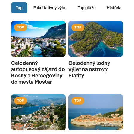
Top
Fakultatívny výlet
Top pláže
História
TOP
TOP
Celodenný
Celodenný lodný
autobusový zájazd do
výlet na ostrovy
Bosny a Hercegoviny
Elafity
do mesta Mostar
TOP
TOP