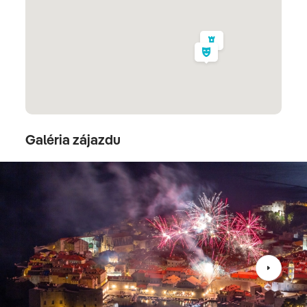
koncerte.
Dubrovník - mestské
hradby
3. deň
Galéria zájazdu
V meste sa nachádza množstvo kostolov, spomeňme
sv. Vlaha, sv. Spasa, katedrálu z 18. storočia. Nájdeme
tam i jednu z najstarších lekární, ktorá je umiestnená vo
Františkánskom kláštore z r. 1317. K ďalším lákadlám
mesta patrí
Mestská veža z r. 1444
. Počas dňa
navštívime múzeá a nevynecháme tiež mestské hradby
dlhé 1 940 m. V popoludňajších hodinách nás
v historickom centre čaká veselý silvestrovský program
pre deti, Podvečer sa jedna z najnavštevovanejších a