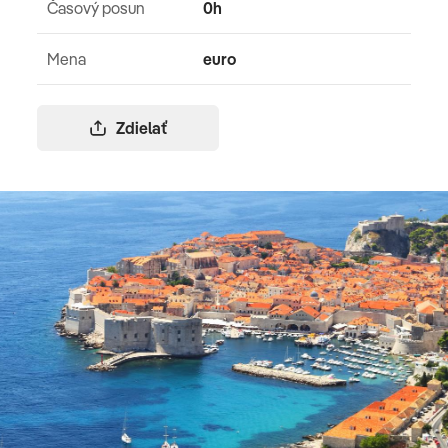
Časový posun
0h
Mena
euro
Zdielať