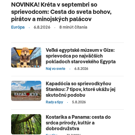
NOVINKA! Kréta v septembri so
sprievodcom: Cesta do sveta bohov,
pirátov a minojských palácov
Európa
6.8.2026
8 minút čítania
Veľké egyptské múzeum v Gíze:
sprievodca po najväčších
pokladoch starovekého Egypta
Naj vo svete
6.8.2026
Kapadócia so sprievodkyňou
Stankou: 7 tipov, ktoré ukážu jej
skutočnú podobu
Rady a tipy
5.8.2026
Kostarika a Panama: cesta do
srdca prírody, kultúr a
dobrodružstva