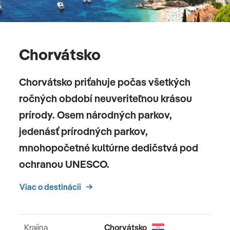
Chorvátsko
Chorvátsko priťahuje počas všetkých
ročných období neuveriteľnou krásou
prírody. Osem národných parkov,
jedenásť prírodných parkov,
mnohopočetné kultúrne dedičstvá pod
ochranou UNESCO.
Viac o destinácii
Krajina
Chorvátsko