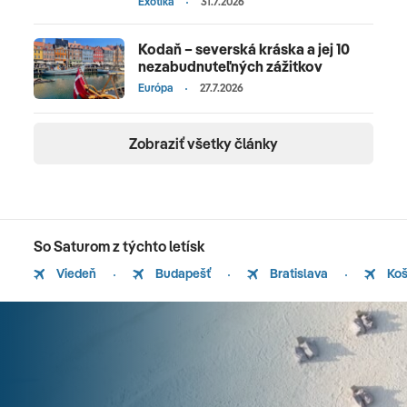
Exotika
31.7.2026
Kodaň – severská kráska a jej 10
nezabudnuteľných zážitkov
Európa
27.7.2026
Zobraziť všetky články
So Saturom z týchto letísk
Viedeň
Budapešť
Bratislava
Koš