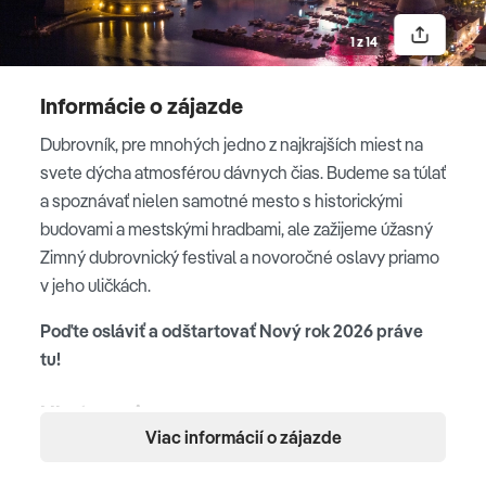
najkrajších ulíc na svete
Stradune
zmení na dejisko
plné zábavy, kde to o polnoci vyvrcholí
pestrým
1 z 14
silvestrovským programom
. Vystúpia rôzni známi
umelci, speváci a skupiny. Napokon rok 2025 privítame
Informácie o zájazde
fantastickým ohňostrojom
.
Dubrovník, pre mnohých jedno z najkrajších miest na
svete dýcha atmosférou dávnych čias. Budeme sa túlať
a spoznávať nielen samotné mesto s historickými
Pevnosť a Kniežací palác
budovami a mestskými hradbami, ale zažijeme úžasný
v Dubrovníku
Zimný dubrovnický festival a
novoročné oslavy priamo
v jeho uličkách.
4. deň
Poďte osláviť a odštartovať Nový rok 2026 práve
Dnešný deň oslávime Nový rok priamo na
hlavnej ulici
tu!
Stradune
, kde sa spoločne zúčastníme Novoročného
pohostenia so starostom mesta.
Ubytovanie
Viac informácií o zájazde
Hotel 3*.