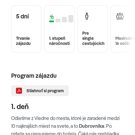
5 dní
Pre
Trvanie
1. stupeň
single
Maximáln
zájazdu
náročnosti
cestujúcich
16 osôb
Program zájazdu
Stiahnuť si program
1. deň
Odletíme z Viedne do mesta, ktoré je zaradené medzi
10 najkrajších miest na svete, a to
Dubrovníka
. Po
prílete sa presunieme do hotela. Čaká nás prehliadka