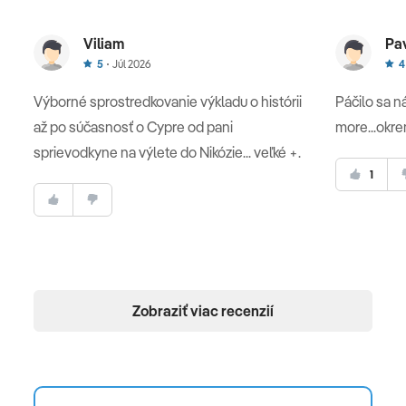
Viliam
Pa
5
Júl 2026
4
Výborné sprostredkovanie výkladu o histórii
Páčilo sa ná
až po súčasnosť o Cypre od pani
more...okrem
sprievodkyne na výlete do Nikózie... veľké +.
1
Zobraziť viac recenzií