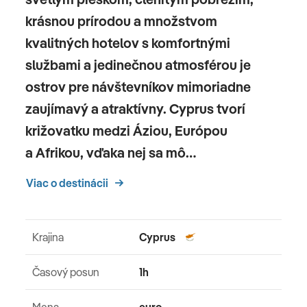
krásnou prírodou a množstvom
kvalitných hotelov s komfortnými
službami a jedinečnou atmosférou je
ostrov pre návštevníkov mimoriadne
zaujímavý a atraktívny. Cyprus tvorí
križovatku medzi Áziou, Európou
a Afrikou, vďaka nej sa mô…
Viac o destinácii
Krajina
Cyprus
Časový posun
1h
Mena
euro