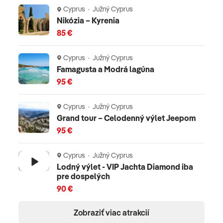
Cyprus · Južný Cyprus
Nikózia – Kyrenia
85 €
Cyprus · Južný Cyprus
Famagusta a Modrá lagúna
95 €
Cyprus · Južný Cyprus
Grand tour – Celodenný výlet Jeepom
95 €
Cyprus · Južný Cyprus
Lodný výlet - VIP Jachta Diamond iba
pre dospelých
90 €
Zobraziť viac atrakcií