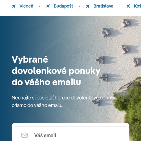
Viedeň
Budapešť
Bratislava
Koš
Vybrané
dovolenkové ponuky
do vášho emailu
Nechajte si posielať horúce dovolenkové ponuky
priamo do vášho emailu.