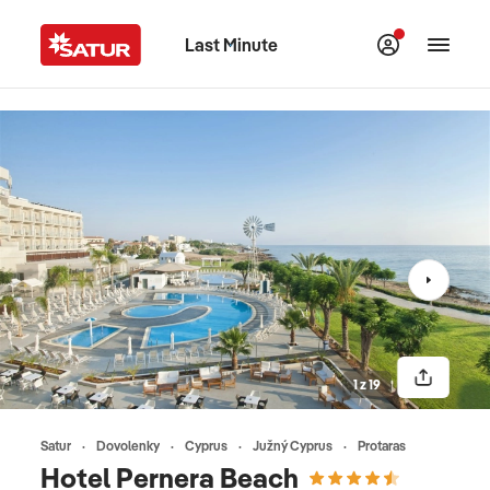
Last Minute
1 z 19
Satur
Dovolenky
Cyprus
Južný Cyprus
Protaras
Hotel Pernera Beach