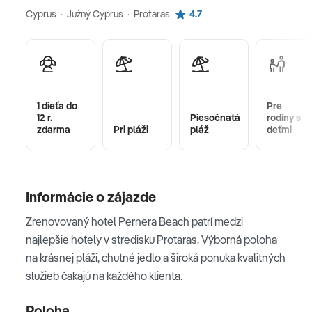
Cyprus · Južný Cyprus · Protaras
4.7
1 dieťa do
Pre
12 r.
Piesočnatá
rodiny s
zdarma
Pri pláži
pláž
deťmi
Informácie o zájazde
Zrenovovaný hotel Pernera Beach patrí medzi
najlepšie hotely v stredisku Protaras. Výborná poloha
na krásnej pláži, chutné jedlo a široká ponuka kvalitných
služieb čakajú na každého klienta.
Poloha