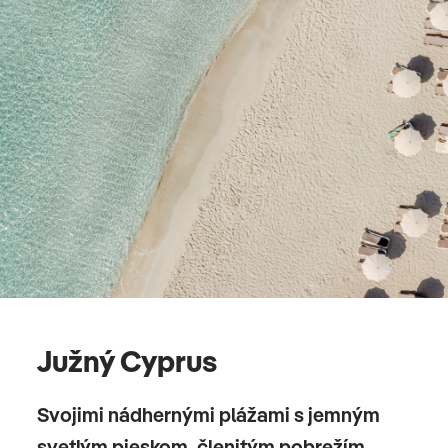
Južný Cyprus
Svojimi nádhernými plážami s jemným
svetlým pieskom, členitým pobrežím,