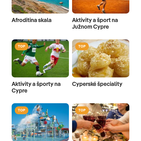
Afroditina skala
Aktivity a šport na
Južnom Cypre
TOP
TOP
Aktivity a športy na
Cyperské špeciality
Cypre
TOP
TOP