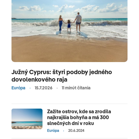
Južný Cyprus: štyri podoby jedného
dovolenkového raja
Európa
15.7.2026
11 minút čítania
Zažite ostrov, kde sa zrodila
najkrajšia bohyňa a má 300
slnečných dní v roku
Európa
20.6.2024