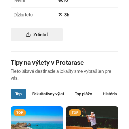
Dĺžka letu
3h
Zdielať
Tipy na výlety v Protarase
Tieto lákavé destinacie a lokality sme vybrali len pre
vás.
Top
Fakultatívny výlet
Top pláže
História
TOP
TOP