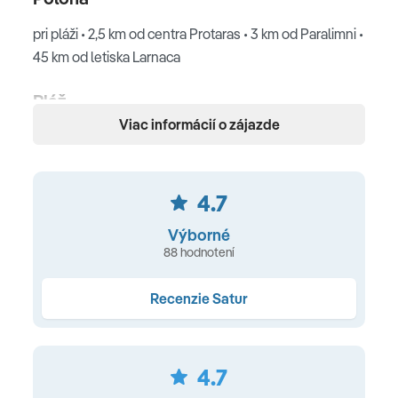
pri pláži • 2,5 km od centra Protaras • 3 km od Paralimni •
45 km od letiska Larnaca
Pláž
Viac informácií o zájazde
piesočnatá pláž • priamo pri hoteli • pozvoľný vstup do
mora • slnečníky a ležadlá (za poplatok) • plážové
osušky (zdarma) • vodné športy (za poplatok)
4.7
Ubytovanie
Výborné
88 hodnotení
klimatizácia • SAT TV • telefón • kúpeľňa s WC • sušič na
vlasy • trezor • minichladnička • set na prípravu kávy a
Recenzie Satur
čaju • balkón
TYPY IZIEB
4.7
Štandardná izba
(22,5 m², s možnosť prístelky -