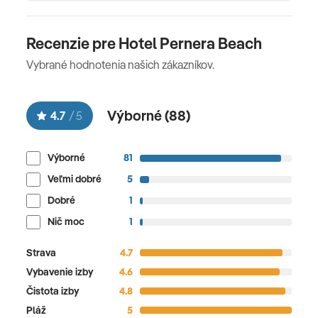
Recenzie pre Hotel Pernera Beach
Vybrané hodnotenia našich zákazníkov.
Výborné (
88
)
4.7
/
5
Výborné
81
Veľmi dobré
5
Dobré
1
Nič moc
1
Strava
4.7
Vybavenie izby
4.6
Čistota izby
4.8
Pláž
5