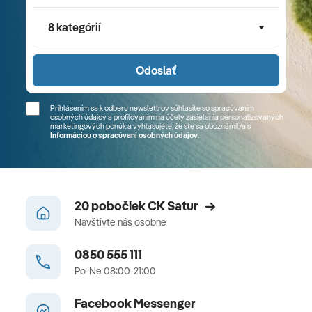
8 kategórií
Odoslať
Prihlásením sa k odberu newslettrov súhlasíte so spracúvaním
osobných údajov a profilovaním na účely zasielania personalizovaných
marketingových ponúk a vyhlasujete, že ste sa
oboznámil/a
s
Informáciou o spracúvaní osobných údajov
.
20 pobočiek CK Satur
Navštívte nás osobne
0850 555 111
Po-Ne 08:00-21:00
Facebook Messenger