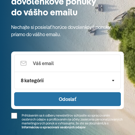
dovolenkové ponuky
do vášho emailu
Nechajte si posielať horúce dovolenkové ponuky
priamo do vášho emailu.
8 kategórií
Odoslať
Prihlásením sa k odberu newslettrov súhlasíte so spracúvaním
osobných údajov a profilovaním na účely zasielania personalizovaných
marketingových ponúk a vyhlasujete, že ste sa
oboznámil/a
s
Informáciou o spracúvaní osobných údajov
.