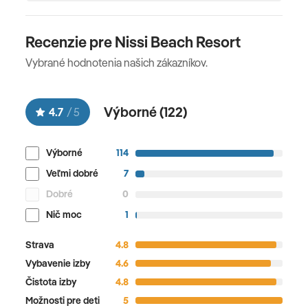
Recenzie pre Nissi Beach Resort
Vybrané hodnotenia našich zákazníkov.
Výborné (
122
)
4.7
/
5
Výborné
114
Veľmi dobré
7
Dobré
0
Nič moc
1
Strava
4.8
Vybavenie izby
4.6
Čistota izby
4.8
Možnosti pre deti
5