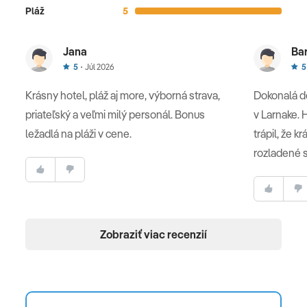
Pláž
5
Jana
Ba
5
Júl 2026
5
Krásny hotel, pláž aj more, výborná strava,
Dokonalá d
priateľský a veľmi milý personál. Bonus
v Larnake. H
ležadlá na pláži v cene.
trápil, že kr
rozladené s
Zobraziť viac recenzií