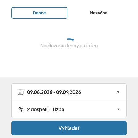
- hlavná budova) •
Superior izba
(ex. Plážový
bungalov, 29 m², pre max. 3 osoby, prízemie alebo
Denne
Mesačne
1.poschodie v bungalovoch blízko pláže, výhľad na
more) •
Plážová Suita
(35 m², pre max 4 osoby,
prízemie v bungalovoch s priamym vstupom do
záhrady a pár krokov od pláže, výhľad na more)
Načítava sa denný graf cien
Stravovanie
raňajky, polpenzia alebo all inclusive
All Inclusive
raňajky (07:00-10:30), obedy (12:30-15:00) a večere
(19:00-21:30) formou bufetu v reštaurácií Ambrosia •
tematické večere • občerstvenie a snacky 11:00-18:00 v
Rondavel Beach bar a 10:00-17:00 v Petra Beach
Vyhľadať
bar/Puma Green life snack • vybrané miestne nealko a