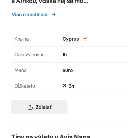
a Afrikou, vďaka nej sa mô…
Viac o destinácii
Krajina
Cyprus
Časový posun
1h
Mena
euro
Dĺžka letu
3h
Zdielať
Tipy na výlety v Ayia Napa