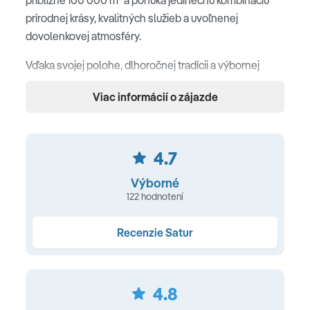
prírodnej krásy, kvalitných služieb a uvoľnenej
dovolenkovej atmosféry.
Vďaka svojej polohe, dlhoročnej tradícii a výbornej
úrovni služieb patrí medzi najznámejšie a
Viac informácií o zájazde
najobľúbenejšie hotely v Ayia Nape. Je ideálnou voľbou
pre páry, rodiny s deťmi aj klientov hľadajúcich
komfortný oddych pri mori s bohatými možnosťami
4.7
športu a zábavy.
Výborné
Poloha
122 hodnotení
priamo pri piesočnatej pláži Nissi Beach • v stredisku
Recenzie Satur
Ayia Napa • cca 2 km od centra s obchodmi, barmi,
reštauráciami a diskotékami • cca 45 km od letiska
Larnaca
4.8
Pláž