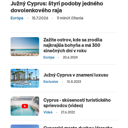
Južný Cyprus: štyri podoby jedného
dovolenkového raja
Európa
15.7.2026
11 minút čítania
Zažite ostrov, kde sa zrodila
najkrajšia bohyňa a má 300
slnečných dní v roku
Európa
20.6.2024
Južný Cyprus v znamení luxusu
Exclusive
15.8.2023
Cyprus - skúsenosti turistického
sprievodcu (video)
Videá
27.6.2022
Cyperské mesto duchov Varosha