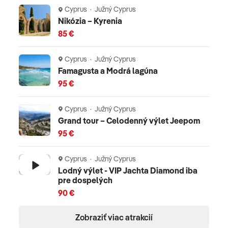
Cyprus · Južný Cyprus
leteckú dopravu, 7x (resp. 10x, 11x, 14x) ubytovanie, all
Nikózia – Kyrenia
inclusive, poistenie insolventnosti, delegáta CK,
85 €
servisné poplatky (letiskové poplatky, bezpečnostná
taxa, iné poplatky súvisiace s vykonaním leteckej
Cyprus · Južný Cyprus
dopravy a transfery)
Famagusta a Modrá lagúna
95 €
Celková cena nezahŕňa
komplexné cestovné poistenie - viac informácií v CK
Cyprus · Južný Cyprus
Grand tour – Celodenný výlet Jeepom
Oficiálne hodnotenie
95 €
****
Cyprus · Južný Cyprus
Lodný výlet - VIP Jachta Diamond iba
pre dospelých
90 €
Zobraziť viac atrakcií