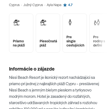
Cyprus · Južný Cyprus · Ayia Napa
4.7
Pre
Pre
Priamo
Piesočnatá
single
rodiny s
na pláži
pláž
cestujúcich
deťmi
Informácie o zájazde
Nissi Beach Resort je ikonický rezort nachádzajúci sa
priamo pri jednej z najkrajších pláží Cypru – preslávenej
Nissi Beach s jemným bielym pieskom a tyrkysovo
modrým morom. Hotel je zasadený do rozľahlých,
starostlivo udržiavaných tropických záhrad s rozlohou
približne 100 000 m² a ponúka jedinečnú kombináciu