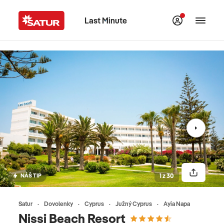
Last Minute
NÁŠ TIP
1 z 30
Satur
Dovolenky
Cyprus
Južný Cyprus
Ayia Napa
Nissi Beach Resort