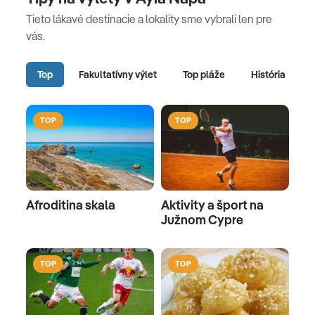
Tieto lákavé destinacie a lokality sme vybrali len pre
vás.
Top
Fakultatívny výlet
Top pláže
História
TOP
TOP
Afroditina skala
Aktivity a šport na
Južnom Cypre
TOP
TOP