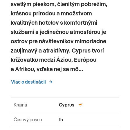
svetlým pieskom, členitým pobrežím,
krásnou prírodou a množstvom
kvalitných hotelov s komfortnými
službami a jedinečnou atmosférou je
ostrov pre návštevníkov mimoriadne
zaujímavý a atraktívny. Cyprus tvorí
križovatku medzi Áziou, Európou
a Afrikou, vďaka nej sa mô…
Viac o destinácii
Krajina
Cyprus
Časový posun
1h