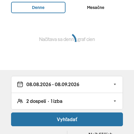
Denne
Mesačne
Rainbow reštaurácia
: raňajky (07:00-10:00), obed
(12:30-14:30) a večera (18:30-21:00) • snacky (10:15-12:15
/ 14:45-17:45) •
Bianco Pool Bare
- snacky (10:15-12:15 /
14:45-17:45) a lokálne alkoholické a nealkoholické
nápoje v čase 10:00-23:00 • koniec all inclusive o 12:00
Načítava sa denný graf cien
v deň odchodu
Vybavenie a služby hotela
108 izieb • recepcia 24/7 • Wi-Fi (zdarma) • zmenáreň •
požičovňa áut • vonkajší bazén • detský bazén • vírivka •
slnečníky a ležadlá pri bazénoch (zdarma) • plážové
osúšky za poplatok • športové aktivity: stolný tenis,
šípky • wellness - sauna, masáže (za poplatok) • detské
ihrisko • 2x týždenne živá hudba • služby čistiarne a
Vyhľadať
práčovne (za poplatok) • služby lekára