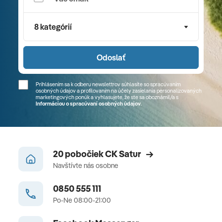
8 kategórií
Odoslať
Prihlásením sa k odberu newslettrov súhlasíte so spracúvaním
osobných údajov a profilovaním na účely zasielania personalizovaných
marketingových ponúk a vyhlasujete, že ste sa
oboznámil/a
s
Informáciou o spracúvaní osobných údajov
.
20 pobočiek CK Satur
Navštívte nás osobne
0850 555 111
Po-Ne 08:00-21:00