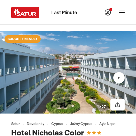
Last Minute
BUDGET FRIENDLY
1 z 27
Satur
Dovolenky
Cyprus
Južný Cyprus
Ayia Napa
Hotel Nicholas Color