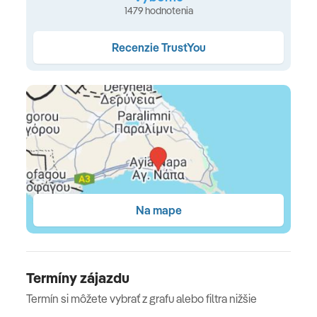
1479 hodnotenia
Štandardná izba s výhľadom na krajinu
(20 m², s
možnosťou 1 prístelky: rozkladacie kreslo, max. pre
Recenzie TrustYou
3+0) •
Superior izba s výhľadom na krajinu
(24 m², s
možnosťou 2 prísteliek: poschodová posteľ, max. pre
3+0) •
Superior rodinná izba
(27 m², max 3 alebo 2+2,
prístelka vo forme dvojposchodovej postele)
Stravovanie
All Inclusive
raňajky (07:00-10:00), obed (12:30-14:30) a večera
Na mape
(18:30-21:00) v hlavnej reštaurácií Rainbow • snacky
(10:15-12:15 / 14:45-17:45) • v čase 10:00-23:00 lokálne
alkoholické a nealkoholické nápoje v Bianco Pool Bar •
koniec all inclusive o 12:00 v deň odchodu
Termíny zájazdu
Termín si môžete vybrať z grafu alebo filtra nižšie
All Inclusive