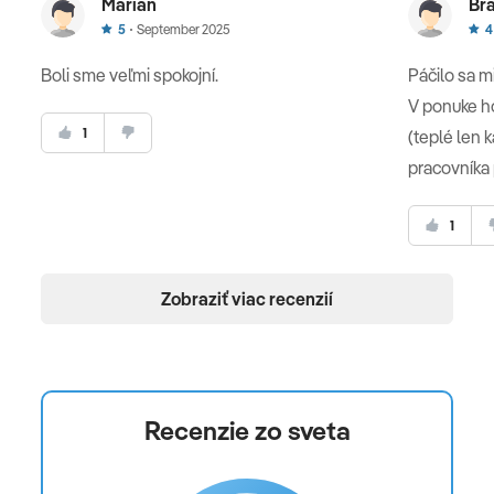
Marian
Bra
5
September 2025
4
Boli sme veľmi spokojní.
Páčilo sa m
V ponuke ho
1
(teplé len k
pracovníka p
1
Zobraziť viac recenzií
Recenzie zo sveta