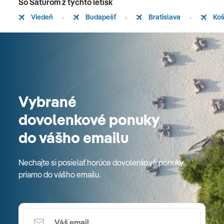
So Saturom z týchto letísk
Viedeň
Budapešť
Bratislava
Koš
Vybrané
dovolenkové ponuky
do vášho emailu
Nechajte si posielať horúce dovolenkové ponuky
priamo do vášho emailu.