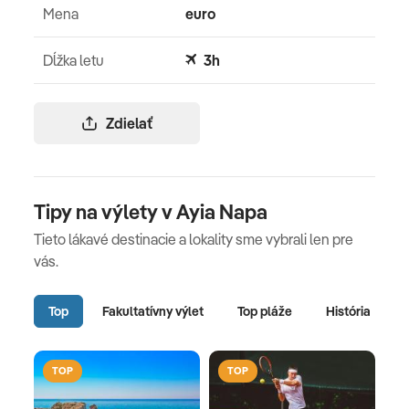
Mena
euro
Dĺžka letu
3h
Zdielať
Tipy na výlety v Ayia Napa
Tieto lákavé destinacie a lokality sme vybrali len pre
vás.
Top
Fakultatívny výlet
Top pláže
História
TOP
TOP