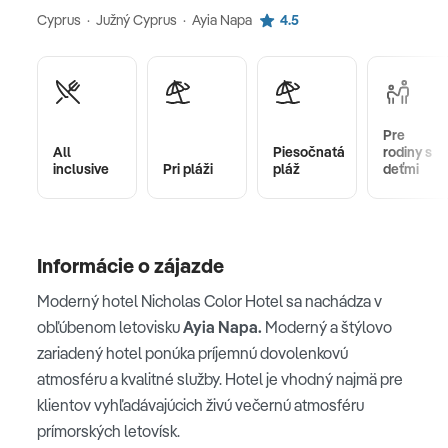
Cyprus · Južný Cyprus · Ayia Napa
4.5
Pre
All
Piesočnatá
rodiny s
inclusive
Pri pláži
pláž
deťmi
Informácie o zájazde
Moderný hotel Nicholas Color Hotel sa nachádza v
obľúbenom letovisku
Ayia Napa.
Moderný a štýlovo
zariadený hotel ponúka príjemnú dovolenkovú
atmosféru a kvalitné služby. Hotel je vhodný najmä pre
klientov vyhľadávajúcich živú večernú atmosféru
prímorských letovísk.