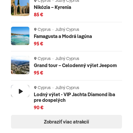
Cyprus · Južný Cyprus
Nikózia – Kyrenia
85 €
Cyprus · Južný Cyprus
Famagusta a Modrá lagúna
95 €
Cyprus · Južný Cyprus
Grand tour – Celodenný výlet Jeepom
95 €
Cyprus · Južný Cyprus
Lodný výlet - VIP Jachta Diamond iba
pre dospelých
90 €
Zobraziť viac atrakcií