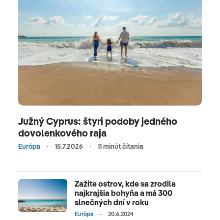
Južný Cyprus: štyri podoby jedného
dovolenkového raja
Európa
15.7.2026
11 minút čítania
Zažite ostrov, kde sa zrodila
najkrajšia bohyňa a má 300
slnečných dní v roku
Európa
20.6.2024