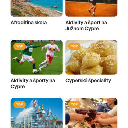
Afroditina skala
Aktivity a šport na
Južnom Cypre
TOP
TOP
Aktivity a športy na
Cyperské špeciality
Cypre
TOP
TOP