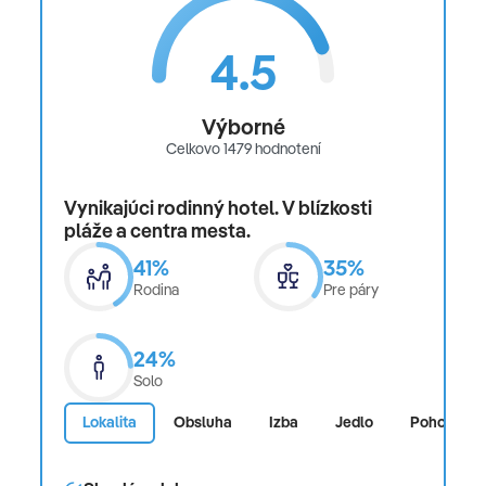
4.5
Výborné
Celkovo 1479 hodnotení
Vynikajúci rodinný hotel. V blízkosti
pláže a centra mesta.
41%
35%
Rodina
Pre páry
24%
Solo
Lokalita
Obsluha
Izba
Jedlo
Pohodlie