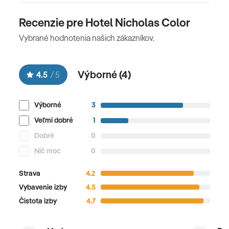
Recenzie pre Hotel Nicholas Color
Vybrané hodnotenia našich zákazníkov.
Výborné (
4
)
4.5
/
5
Výborné
3
Veľmi dobré
1
Dobré
0
Nič moc
0
Strava
4.2
Vybavenie izby
4.5
Čistota izby
4.7