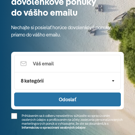
dovolenkové ponuky
do vášho emailu
Nechajte si posielať horúce dovolenkové ponuky
priamo do vášho emailu.
8 kategórií
Odoslať
Prihlásením sa k odberu newslettrov súhlasíte so spracúvaním
osobných údajov a profilovaním na účely zasielania personalizovaných
marketingových ponúk a vyhlasujete, že ste sa
oboznámil/a
s
Informáciou o spracúvaní osobných údajov
.