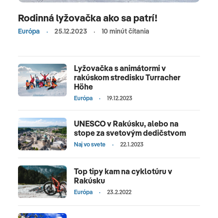
Rodinná lyžovačka ako sa patrí!
Európa
25.12.2023
10 minút čítania
Lyžovačka s animátormi v
rakúskom stredisku Turracher
Höhe
Európa
19.12.2023
UNESCO v Rakúsku, alebo na
stope za svetovým dedičstvom
Naj vo svete
22.1.2023
Top tipy kam na cyklotúru v
Rakúsku
Európa
23.2.2022