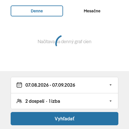
m2, pre 1-6 osôb, na 1.poschodí, wellness taška (župan,
Denne
Mesačne
uterák, papučky), privátna sauna, jedna spálňa s
manželskou posteľou, druhá spálna s dvoma
oddelenými lôžkami, obývacia izba s posedením a s 2
rozkladacími pohovkami, opticky oddelený jednoducho
Načítava sa denný graf cien
zariadený kuchynský kút, kávovar, kúpeľňa, sušič vlasov,
Wi-Fi, TV, trezor, telefón, rustikálny krb, moderné
vyhrievané polohovateľné lehátko v obývacej izbe
Stravovanie
bez stravy • raňajky • polpenzia
Vybavenie a služby hotela
recepcia • záhrada • slnečná terasa • reštaurácie •
Vyhľadať
vonkajší bazén s ležadlami a slnečníkmi • bazén pre deti
• obchod so suvenírmi • minimarket • Wi-Fi • služby