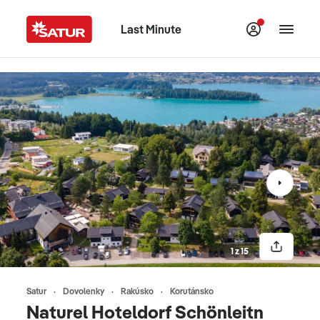
Last Minute
1 z 15
Satur
Dovolenky
Rakúsko
Korutánsko
Naturel Hoteldorf Schönleitn