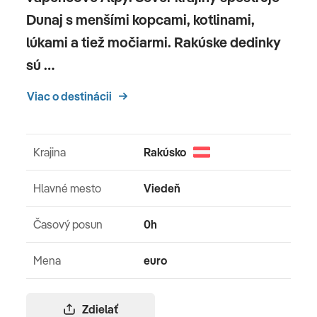
Dunaj s menšími kopcami, kotlinami,
lúkami a tiež močiarmi. Rakúske dedinky
sú …
Viac o destinácii
Krajina
Rakúsko
Hlavné mesto
Viedeň
Časový posun
0h
Mena
euro
Zdielať