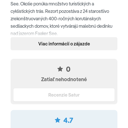
See. Okolie ponúka množstvo turistických a
cyklistických trás. Rezort pozostáva z 24 starostlivo
zrekonštruovaných 400-ročných korutánskych
sedliackych domov, ktoré vytvárajú malebnú dedinku
nad jazerom Faaker See.
Viac informácií o zájazde
Poloha
uprostred prírody v dedine Oberaichwald • jazero
Faaker See cca 2 km • jazero Aichwaldsee cca 1,5 km •
0
nadmorská výška 684 m • Golfclub Schloss
Zatiaľ nehodnotené
Finkenstein cca 6,5 km • lyžiarska oblasť Gerlitzen
Alpen cca 20 km • mesto Villach cca 10 km
Recenzie Satur
Ubytovanie
Apartmán Schwindelfrei
- cca 35 m2, pre 1-4 osoby,
4.7
na prízemí, spálňa s manželskou posteľou, obývacia