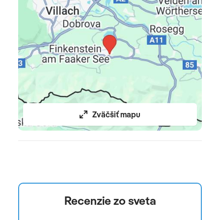
Poznámka
pobytová taxa platí sa na mieste cca 2,50 EUR/osoba
nad 15 rokov/noc • domáce zvieratá cca 15 EUR/deň
Zväčšiť mapu
Recenzie zo sveta