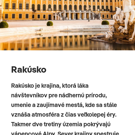
Rakúsko
Rakúsko je krajina, ktorá láka
návštevníkov pre nádhernú prírodu,
umenie a zaujímavé mestá, kde sa stále
vznáša atmosféra z čias veľkolepej éry.
Takmer dve tretiny územia pokrývajú
vápencové Alpy. Sever krajiny spestruje