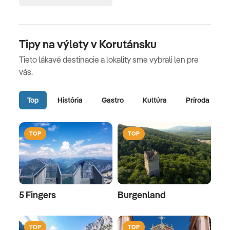
Tipy na výlety v Korutánsku
Tieto lákavé destinacie a lokality sme vybrali len pre
vás.
Top
História
Gastro
Kultúra
Príroda
TOP
TOP
5 Fingers
Burgenland
TOP
TOP