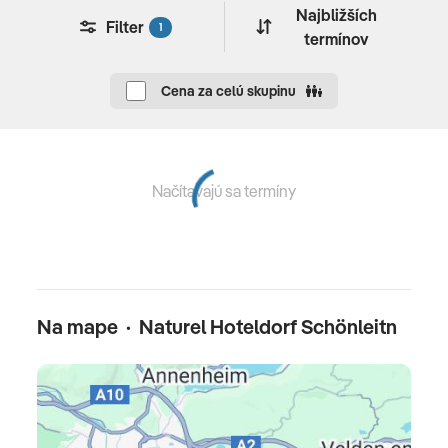
Najbližších
práčovne za poplatok • parkovisko • konferenčné
Filter
1
termínov
miestnosti • wellness centrum (vnútorný bazén, fínska
sauna, bio sauna, infra sauna, masáže, salón krásy) •
Cena za celú skupinu
fitnes centrum • stolný tenis • cyklistika • golfové ihrisko
cca 6,5 km • pri jazere vodné športy: surfovanie,
plachtenie, kanoe • animácie pre dospelých • animácie
pre deti • detské kluby podľa veku • nabíjacia stanica pre
Načítavajú sa termíny
elektromobily
Pre deti
detský bazén • detské kluby podľa veku • animácie •
detské ihrisko
•
detská stolička • menu pre deti
Na mape · Naturel Hoteldorf Schönleitn
Oficiálne hodnotenie
****