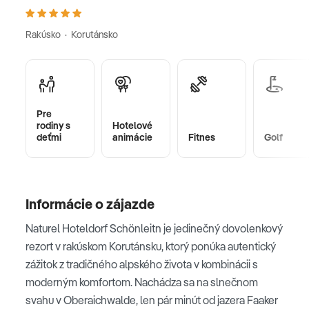
Rakúsko · Korutánsko
Pre
rodiny s
Hotelové
deťmi
animácie
Fitnes
Golf
Informácie o zájazde
Naturel Hoteldorf Schönleitn je jedinečný dovolenkový
rezort v rakúskom Korutánsku, ktorý ponúka autentický
zážitok z tradičného alpského života v kombinácii s
moderným komfortom. Nachádza sa na slnečnom
svahu v Oberaichwalde, len pár minút od jazera Faaker