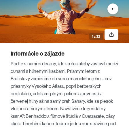
Navštívime
palác Bahia
, honosné sídlo veľkovezíra,
ktorého názov v arabčine znamená „nádhera“ či „žiarivá
krása“ – a ku ktorému neodmysliteľne patril aj rozľahlý
harém s vlastným nádvorím a bazénom. Zavítame do
1 z 32
záhrady
Jardin Secret
siahajúcej do čias Sádskej
dynastie a prejdeme k najstaršej časti mesta, kde stojí
Koubba Almoravid. Táto nenápadná stavbička z roku 1117,
Informácie o zájazde
ktorá kedysi patrila k rituálnej vodnej stavbe, je jedinou
Poďte s nami do krajiny, kde sa čas akoby zastavil medzi
zachovanou pamiatkou marockých Almoravidov –
dunami a hlinenými kasbami. Priamym letom z
zakladateľov Marakéšu – v celej krajine. Fakultatívne si
Bratislavy zamierime do srdca marockého juhu – cez
budeme môcť pozrieť ruiny paláca El Badi alebo
priesmyky Vysokého Atlasu, popri berberských
medresu Ben Youssef.
dedinkách, údoliami plnými paliem a pevností z
červenej hliny až na samý prah Sahary, kde sa piesok
vlní pod africkým slnkom. Navštívime legendárny
Palác Bahia
ksar Aït Benhaddou, filmové štúdiá v Ouarzazate, oázy
okolo Tinerhiru i kaňon Todra a jednu noc strávime pod