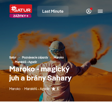
Last Minute
Satur
Poznávacie zájazdy
Maroko
Marakéš • Agadir
Maroko - magický
juh a brány Sahary
Maroko · Marakéš • Agadir
5