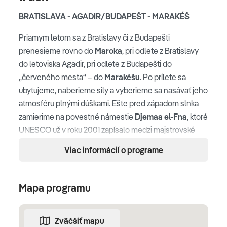
BRATISLAVA - AGADIR/BUDAPEŠT - MARAKÉŠ
Priamym letom sa z Bratislavy či z Budapešti
prenesieme rovno do
Maroka
, pri odlete z Bratislavy
do letoviska Agadir, pri odlete z Budapešti do
„červeného mesta“ – do
Marakéšu
. Po prílete sa
ubytujeme, naberieme sily a vyberieme sa nasávať jeho
atmosféru plnými dúškami. Ešte pred západom slnka
zamierime na povestné námestie
Djemaa el-Fna
, ktoré
UNESCO už v roku 2001 zapísalo medzi majstrovské
diela ústneho a nehmotného dedičstva ľudstva – práve
Viac informácií o programe
pre jeho rozprávačov, hudobníkov a zaklínačov hadov,
ktorí sa tu striedajú od nepamäti. Nad celým tým vírom
chutí, vôní a zvukov sa týči minaret Koutoubia, ktorého
Mapa programu
77 metrov vysoká veža sa stala vzorom pre sevillskú
Giraldu i pre vežu Hassan v Rabate. A keď sa zvečerí,
Zväčšiť mapu
ochutnáme miestne špeciality – tradičný tajin, kuskus,