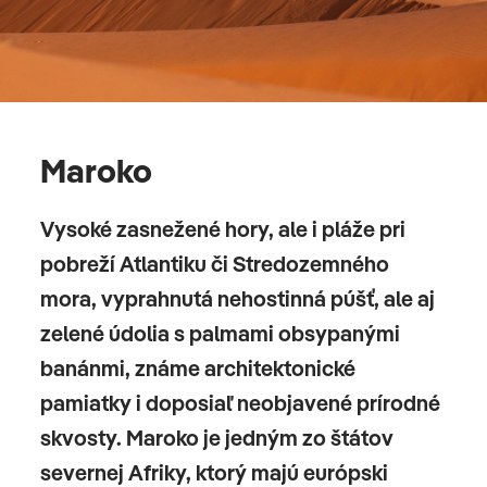
Rissani
Maroko
Tinerhir
Vysoké zasnežené hory, ale i pláže pri
Todra
pobreží Atlantiku či Stredozemného
mora, vyprahnutá nehostinná púšť, ale aj
6. deň
zelené údolia s palmami obsypanými
banánmi, známe architektonické
TINERHIR – BOUMALNE - OUARZAZATE
pamiatky i doposiaľ neobjavené prírodné
Cestou “tisíc kasieb”
budeme prechádzať cez Kelaat
skvosty. Maroko je jedným zo štátov
M’Gouna a Boumalne Dades do Ouarzazate. Práve toto
severnej Afriky, ktorý majú európski
je marocké Údolie ruží: na tunajších poliach kvitnú