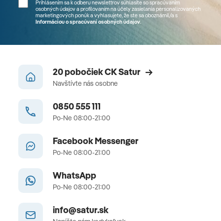
Prihlásením sa k odberu newslettrov súhlasíte so spracúvaním
osobných údajov a profilovaním na účely zasielania personalizovaných
marketingových ponúk a vyhlasujete, že ste sa
oboznámil/a
s
Informáciou o spracúvaní osobných údajov
.
20 pobočiek CK Satur
Navštívte nás osobne
0850 555 111
Po-Ne 08:00-21:00
Facebook Messenger
Po-Ne 08:00-21:00
WhatsApp
Po-Ne 08:00-21:00
info@satur.sk