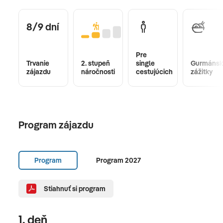
8/9 dní
Pre
Trvanie
2. stupeň
single
Gurmánsk
zájazdu
náročnosti
cestujúcich
zážitky
Program zájazdu
Program
Program 2027
Stiahnuť si program
1. deň