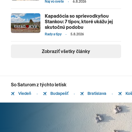
Naj vo svete
6.8.2026
Kapadócia so sprievodkyňou
Stankou: 7 tipov, ktoré ukážu jej
skutočnú podobu
Rady a tipy
5.8.2026
Zobraziť všetky články
So Saturom z týchto letísk
Viedeň
Budapešť
Bratislava
Koš