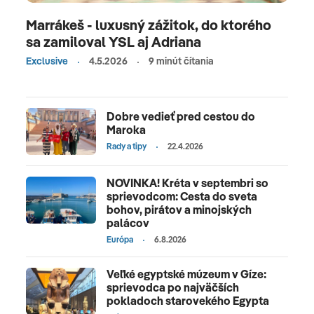
Marrákeš - luxusný zážitok, do ktorého
sa zamiloval YSL aj Adriana
Exclusive
4.5.2026
9 minút čítania
Dobre vedieť pred cestou do
Maroka
Rady a tipy
22.4.2026
NOVINKA! Kréta v septembri so
sprievodcom: Cesta do sveta
bohov, pirátov a minojských
palácov
Európa
6.8.2026
Veľké egyptské múzeum v Gíze:
sprievodca po najväčších
pokladoch starovekého Egypta