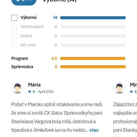
v
púštnom kempe
, pri pozorovaní hviezd.
Výborné
14
Veľmi dobré
0
Merzouga
Dobré
0
Nič moc
0
5. deň
Program
4.9
MERZOUGA - ERFOUD - TINERHIR
Sprievodca
5
Z Merzougy budeme pokračovať cez
Erfoud
, mestečko
Mária
Mir
založené ešte za francúzskej éry ako základňa na juhu
5
Apríl 2026
5
krajiny. Dnes je rajom paleontológov – zastavíme sa vo
fosílnej fabrike, kde z prastarých skamenelín brúsia
Pobyt v Maroku splnil očakávania a sme radi,
Zájazd bol 
ozdoby a dekorácie. A tie majú čo rozprávať: tunajšia
že sme si zvolili CK Satur. Sprievodkyňa pani
najlepšie 
zem bola pred zhruba 400 miliónmi rokov dnom
Stanislava Vargová bola milá, ústretová a
profesional
pradávneho oceánu, a tak sa dnes v čiernom mramore
trpezlivá s čímkoľvek sa na ňu niekto...
viac
pani Stanky
lesknú stočené ulity dávnych hlavonožcov.