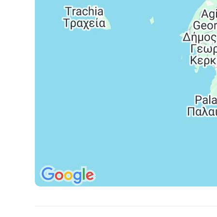
leteckú dopravu, ubytovanie, all inclusive, poistenie ins
bezpečnostná taxa, iné poplatky súvisiace s vykonaním l
Celková cena nezahŕňa
Klimatickú taxu (Climate Resilience Tax, predtým pobyto
ubytovacom zariadení, zväčša v posledný deň pobytu.
Komplexné cestovné poistenie.
Oficiálne hodnotenie
*****