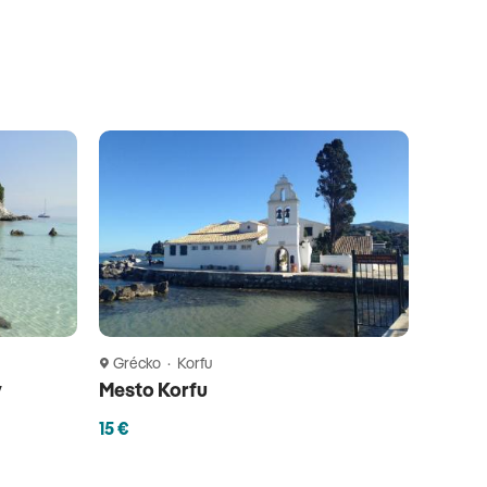
Grécko · Korfu
v
Mesto Korfu
15 €