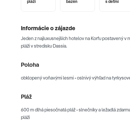
pláži
bazén
s deťmi
Informácie o zájazde
Jeden z najluxusnejších hotelov na Korfu postavený v 
pláži v stredisku Dassia.
Poloha
obklopený voňavými lesmi • oslnivý výhľad na tyrkysové 
Pláž
600 m dlhá piesočnatá pláž • slnečníky a ležadlá zdarm
pláži