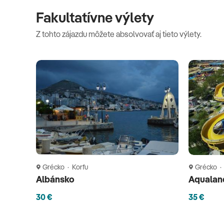
Fakultatívne výlety
Z tohto zájazdu môžete absolvovať aj tieto výlety.
Grécko · Korfu
Grécko ·
Albánsko
Aqualan
30 €
35 €