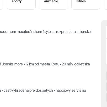
športy
animácie
Fitnes
modernom mediteránskom štýle sa rozprestiera na širokej
Jónske more • 12 km od mesta Korfu • 20 min. od letiska
a • časť vyhradená pre dospelých • nápojový servis na