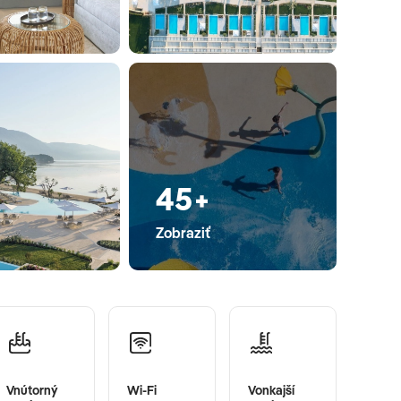
45+
Zobraziť
Vnútorný
Wi-Fi
Vonkajší