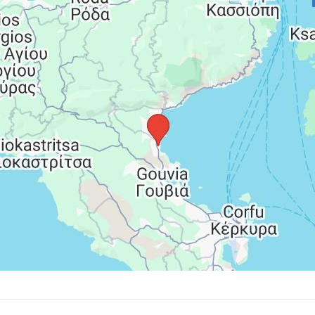
olventnosti, servisné poplatky (letiskové poplatky,
eteckej dopravy), palivový príplatok
vá taxa): cca 10€/izba/deň pobytu, platí sa na mieste v