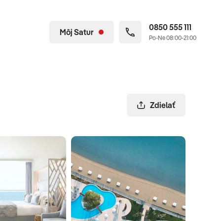
0850 555 111
Môj Satur
Po-Ne 08:00-21:00
Zdielať