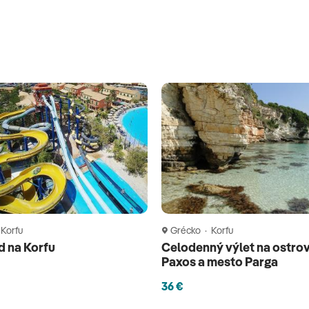
 Korfu
Grécko · Korfu
d na Korfu
Celodenný výlet na ostro
Paxos a mesto Parga
36 €