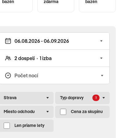
bazén
zdarma
bazén
Strava
Typ dopravy
1
Miesto odchodu
Cena za skupinu
Len priame lety