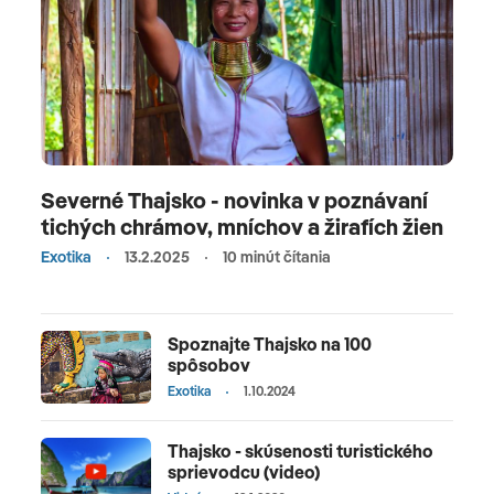
Severné Thajsko - novinka v poznávaní
tichých chrámov, mníchov a žirafích žien
Exotika
13.2.2025
10 minút čítania
Spoznajte Thajsko na 100
spôsobov
Exotika
1.10.2024
Thajsko - skúsenosti turistického
sprievodcu (video)