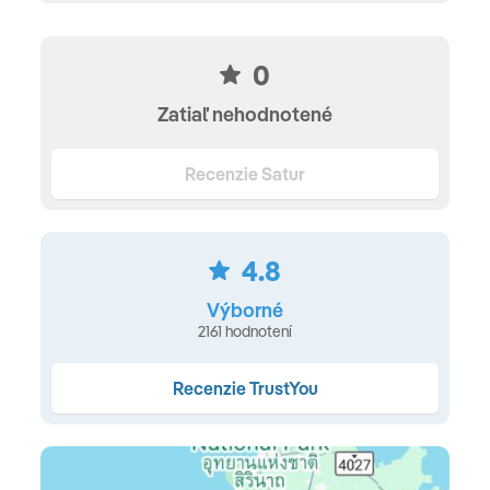
v areáli zdarma • v cene: fitnes • stolný tenis • za
poplatok: masáže a procedúry v spa • windsurfing •
0
parasiling
Zatiaľ nehodnotené
UBYTOVANIE
izby Deluxe vo vilovom krídle v záhrade (manželská
Recenzie Satur
posteľ a 1-2 prístelky) • kúpeľňa • sprcha • sušič vlasov •
klimatizácia • telefón • trezor •balkón alebo terasa •
minibar (za poplatok) • Wi-Fi v izbách za poplatok • izby
4.8
Deluxe Side Seaview v trojposchodovej budove okolo
Výborné
bazéna • izby Family pre väčšie rodiny • 2 spálne
2161 hodnotení
STRAVOVANIE
Recenzie TrustYou
raňajky formou bufetu alebo polpenzia alebo all
inclusive: na obed 3-chodové menu • večere formou 4-
chodového menu alebo bufetu • počas jedál v hoteli
nealkoholické nápoje, pivo, víno • možnosť dine-around,