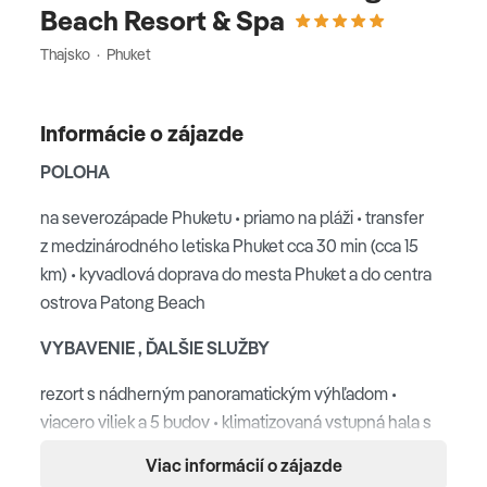
Beach Resort & Spa
Thajsko · Phuket
Informácie o zájazde
POLOHA
na severozápade Phuketu • priamo na pláži • transfer
z medzinárodného letiska Phuket cca 30 min (cca 15
km) • kyvadlová doprava do mesta Phuket a do centra
ostrova Patong Beach
VYBAVENIE , ĎALŠIE SLUŽBY
rezort s nádherným panoramatickým výhľadom •
viacero viliek a 5 budov • klimatizovaná vstupná hala s
recepciou • 2 reštaurácie • záhrada • 2 bazény so
Viac informácií o zájazde
samostatným detským bazénom • spa centrum • Wi-Fi