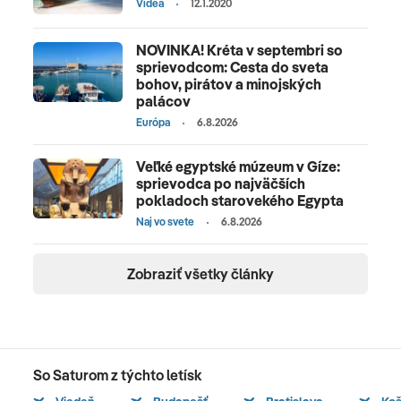
Videá
12.1.2020
NOVINKA! Kréta v septembri so
sprievodcom: Cesta do sveta
bohov, pirátov a minojských
palácov
Európa
6.8.2026
Veľké egyptské múzeum v Gíze:
sprievodca po najväčších
pokladoch starovekého Egypta
Naj vo svete
6.8.2026
Zobraziť všetky články
So Saturom z týchto letísk