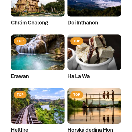
Chrám Chalong
Doi Inthanon
TOP
TOP
Erawan
Ha La Wa
TOP
TOP
Hellfire
Horská dedina Mon