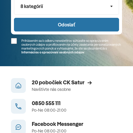
8 kategórií
Odoslať
Prihlásením sa k odberu newslettrov súhlasíte so spracúvaním
osobných údajov a profilovaním na účely zasielania personalizovaných
marketingových ponúk a vyhlasujete, že ste sa
oboznámil/a
s
Informáciou o spracúvaní osobných údajov
.
20 pobočiek CK Satur
Navštívte nás osobne
0850 555 111
Po-Ne 08:00-21:00
Facebook Messenger
Po-Ne 08:00-21:00