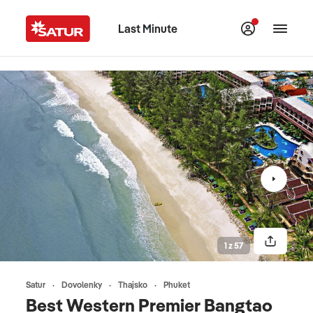
Last Minute
1 z 57
Satur
Dovolenky
Thajsko
Phuket
Best Western Premier Bangtao