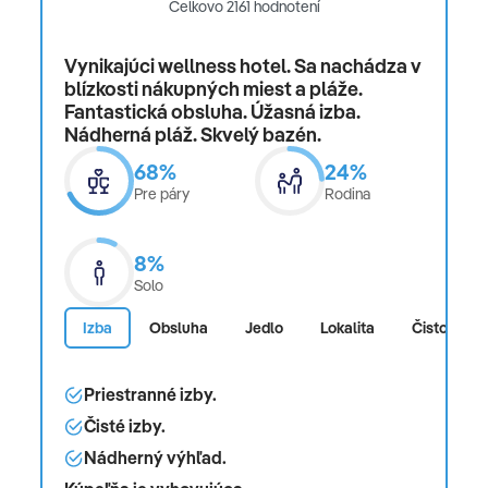
Celkovo 2161 hodnotení
Vynikajúci wellness hotel. Sa nachádza v
blízkosti nákupných miest a pláže.
Fantastická obsluha. Úžasná izba.
Nádherná pláž. Skvelý bazén.
68%
24%
Pre páry
Rodina
8%
Solo
Izba
Obsluha
Jedlo
Lokalita
Čistota
Priestranné izby.
Čisté izby.
Nádherný výhľad.