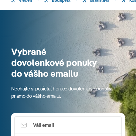
Viedeň
Budapešť
Bratislava
Koš
Vybrané
dovolenkové ponuky
do vášho emailu
Nechajte si posielať horúce dovolenkové ponuky
priamo do vášho emailu.