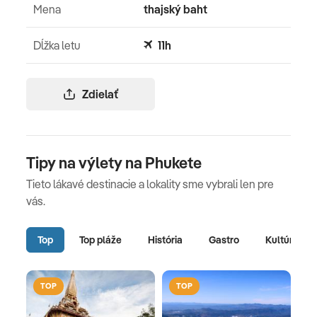
Mena
thajský baht
Dĺžka letu
11h
Zdielať
Tipy na výlety na Phukete
Tieto lákavé destinacie a lokality sme vybrali len pre
vás.
Top
Top pláže
História
Gastro
Kultúra
TOP
TOP