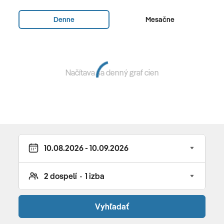
Preferred Club, lateral sea view
(38 m2, pre 2 osoby,
terasa s priamym vstupom do zdieľaného bazéna,
Denne
Mesačne
čiastočný výhľad na more, navyše výhody Preferred
Clubu) •
Junior Suite Preferred Club, ocean front
(35-40 m2, pre 2-3 osoby, terasa s výhľadom na more,
navyše výhody Preferred Clubu) •
Suite Master
Načítava sa denný graf cien
Preferred Club, ocean front
(40-55 m2, pre 2-3
osoby, obývacia časť čiastočne oddelená od spálne,
terasa s výhľadom na more, navyše výhody Preferred
Clubu) • ďalšie typy izieb, suít na vyžiadanie
Stravovanie
raňajky formou bufetových stolov • za doplatok
polpenzia alebo all inclusive "Unlimited Experience"
All Inclusive
Vyhľadať