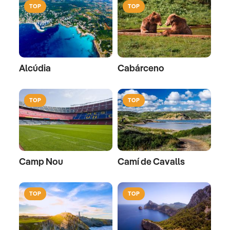
TOP
TOP
Alcúdia
Cabárceno
TOP
TOP
Camp Nou
Camí de Cavalls
TOP
TOP