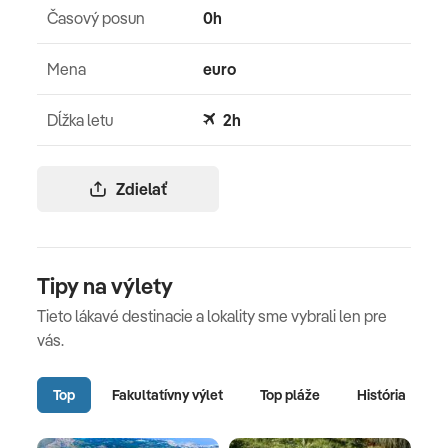
Časový posun
0h
Mena
euro
Dĺžka letu
2h
Zdielať
Tipy na výlety
Tieto lákavé destinacie a lokality sme vybrali len pre
vás.
Top
Fakultatívny výlet
Top pláže
História