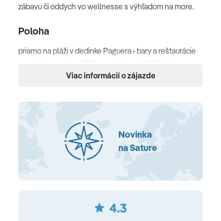
zábavu či oddych vo wellnesse s výhľadom na more.
Poloha
priamo na pláži v dedinke Paguera • bary a reštaurácie
vo zvdialenosti cca 100 m • v blízkosti ďalšie krásne
Viac informácií o zájazde
pláže a zátoky • golfové ihrisko vzdialené cca 3 km •
hlavné mesto Palma de Mallorca vzdialené cca 23 km •
letisko vzdialené cca 34 km
Pláž
Novinka
piesočnatá pláž s pozvoľným vstupom do mora • beach
na Sature
club
Ubytovanie
balkón alebo terasa s posedením • klimatizácia • Wi-Fi
4.3
zdarma • trezor • LED SAT TV • tablet • USB port •