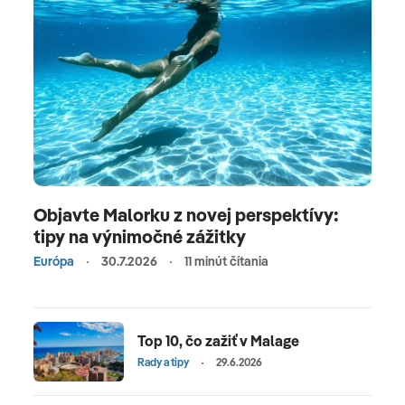
Objavte Malorku z novej perspektívy:
tipy na výnimočné zážitky
Európa
30.7.2026
11 minút čítania
Top 10, čo zažiť v Malage
Rady a tipy
29.6.2026