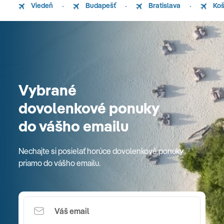
Viedeň
Budapešť
Bratislava
Koš
Vybrané
dovolenkové ponuky
do vášho emailu
Nechajte si posielať horúce dovolenkové ponuky
priamo do vášho emailu.