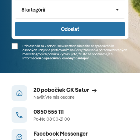
8 kategórií
Odoslať
Prihlásením sa k odberu newslettrov súhlasíte so spracúvaním
osobných údajov a profilovaním na účely zasielania personalizovaných
marketingových ponúk a vyhlasujete, že ste sa
oboznámil/a
s
Informáciou o spracúvaní osobných údajov
.
20 pobočiek CK Satur
Navštívte nás osobne
0850 555 111
Po-Ne 08:00-21:00
Facebook Messenger