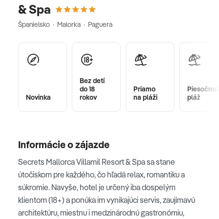
& Spa
Španielsko · Malorka · Paguera
Bez detí
do 18
Priamo
Piesočnat
Novinka
rokov
na pláži
pláž
Informácie o zájazde
Secrets Mallorca Villamil Resort & Spa sa stane
útočiskom pre každého, čo hľadá relax, romantiku a
súkromie. Navyše, hotel je určený iba dospelým
klientom (18+) a ponúka im vynikajúci servis, zaujímavú
architektúru, miestnu i medzinárodnú gastronómiu,