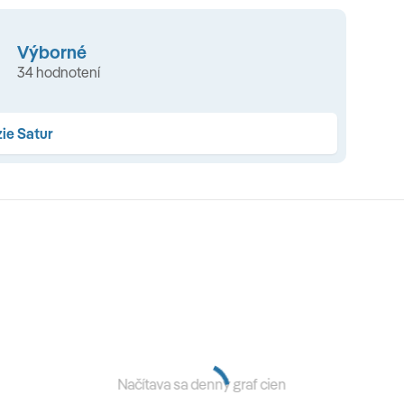
Výborné
34 hodnotení
ie Satur
Načítava sa denný graf cien