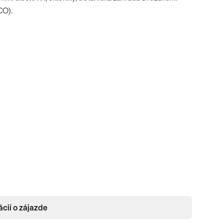
CO).
ácií o zájazde