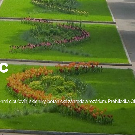
c
mi cibuľovín, skleníky, botanická záhrada a rozárium. Prehliadka 