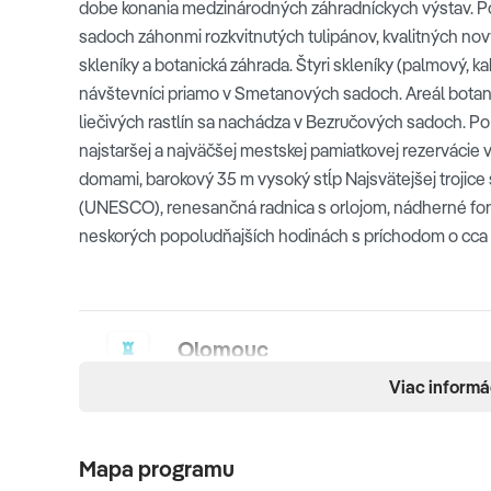
dobe konania medzinárodných záhradníckych výstav. Po
sadoch záhonmi rozkvitnutých tulipánov, kvalitných nový
skleníky a botanická záhrada. Štyri skleníky (palmový, ka
návštevníci priamo v Smetanových sadoch. Areál botanic
liečivých rastlín sa nachádza v Bezručových sadoch. P
najstaršej a najväčšej mestskej pamiatkovej rezerváci
domami, barokový 35 m vysoký stĺp Najsvätejšej trojice
(UNESCO), renesančná radnica s orlojom, nádherné fontá
neskorých popoludňajších hodinách s príchodom o cca 
Olomouc
Viac informá
Mapa programu