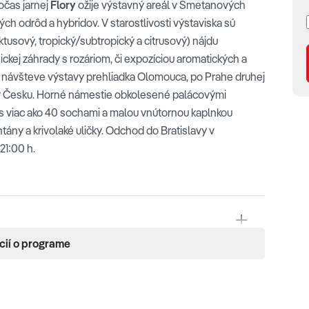
čas jarnej
Flory
ožije výstavný areál v Smetanových
ch odrôd a hybridov. V starostlivosti výstaviska sú
ktusový, tropický/subtropický a citrusový) nájdu
kej záhrady s rozáriom, či expozíciou aromatických a
o návšteve výstavy prehliadka Olomouca, po Prahe druhej
e v Česku. Horné námestie obkolesené palácovými
 s viac ako 40 sochami a malou vnútornou kaplnkou
ny a krivolaké uličky. Odchod do Bratislavy v
21:00 h.
cií o programe