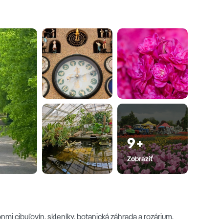
9+
Zobraziť
i cibuľovín, skleníky, botanická záhrada a rozárium.