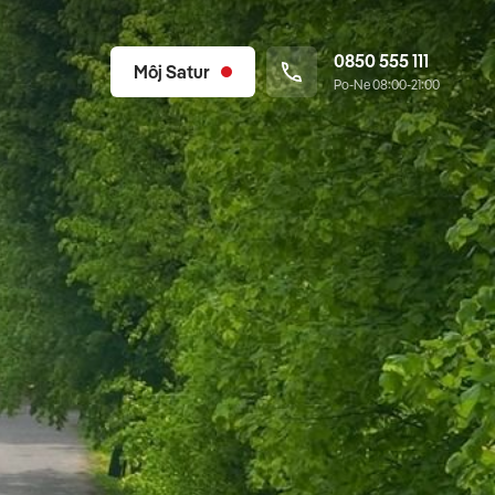
0850 555 111
Môj Satur
Po-Ne 08:00-21:00