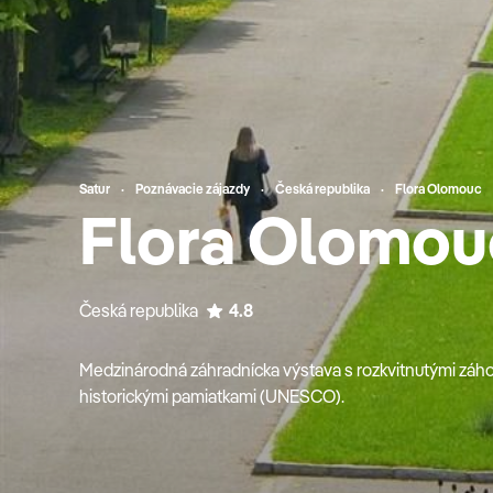
Satur
Poznávacie zájazdy
Česká republika
Flora Olomouc
Flora Olomou
Česká republika
4.8
Medzinárodná záhradnícka výstava s rozkvitnutými záhon
historickými pamiatkami (UNESCO).