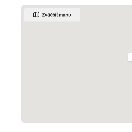
Zväčšiť mapu