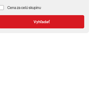
Cena za celú skupinu
Vyhľadať