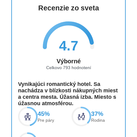
stolička
Recenzie zo sveta
reštaurácia RHO
(RAW FOOD): od 16 rokov,
kuchyňa: medzinárodná, à la carte, výber z menu,
nutná rezervácia
lobby bar CRYSTAL BOX • bar pri bazéne OCEAN
4.7
BAR
Poznámka
Výborné
Celkovo 793 hodnotení
Pobytová taxa splatná na mieste: cca 10 EUR na
deň
Vynikajúci romantický hotel. Sa
nachádza v blízkosti nákupných miest
a centra mesta. Úžasná izba. Miesto s
úžasnou atmosférou.
45%
37%
Pre páry
Rodina