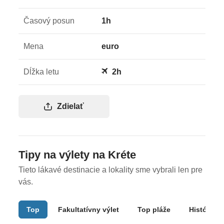
Časový posun
1h
Mena
euro
Dĺžka letu
2h
Zdielať
Tipy na výlety na Kréte
Tieto lákavé destinacie a lokality sme vybrali len pre
vás.
Top
Fakultatívny výlet
Top pláže
História