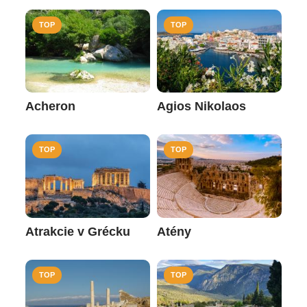
TOP
TOP
Acheron
Agios Nikolaos
TOP
TOP
Atrakcie v Grécku
Atény
TOP
TOP