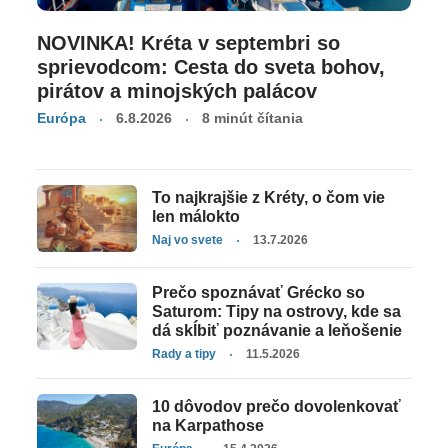
NOVINKA! Kréta v septembri so
sprievodcom: Cesta do sveta bohov,
pirátov a minojských palácov
Európa
6.8.2026
8 minút čítania
To najkrajšie z Kréty, o čom vie
len málokto
Naj vo svete
13.7.2026
Prečo spoznávať Grécko so
Saturom: Tipy na ostrovy, kde sa
dá skĺbiť poznávanie a leňošenie
Rady a tipy
11.5.2026
10 dôvodov prečo dovolenkovať
na Karpathose