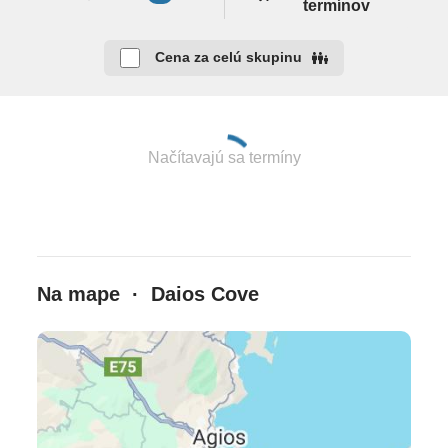
termínov
dospelých s morskou vodou) • obchod so suvenírmi •
minimarket • butik
•
klenotníctvo • kaderníctvo • Wi-Fi
Cena za celú skupinu
v celom hoteli zdarma • služby práčovne • služba
concierge • pri check-ine registrácia izbového účtu
kreditnou kartou • konferenčné miestnosti • počet
izieb 290
Načítavajú sa termíny
Šport a fitness
vodné športy • katamarán
•
potápanie
•
kanoe •
vodné lyže • tenis • fitness centrum od 16 rokov •
aerobik • aqua aerobik • aqua fitness • kalanetika •
relaxačné kurzy • pilates • strečing • joga • stolný
Na mape · Daios Cove
tenis • šípky • biliard (niektoré aktivity sú za poplatok)
• The Crete golf club cca 48 km
Wellness centrum
4 sauny (fínska sauna, parný kúpeľ, hammam,
mäkký parný kúpeľ) • ponorný bazén • relaxačná