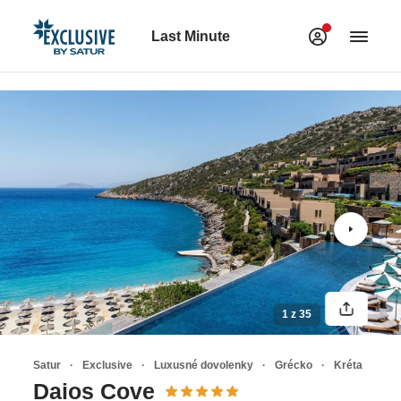
Last Minute
1 z 35
Satur
Exclusive
Luxusné dovolenky
Grécko
Kréta
Daios Cove