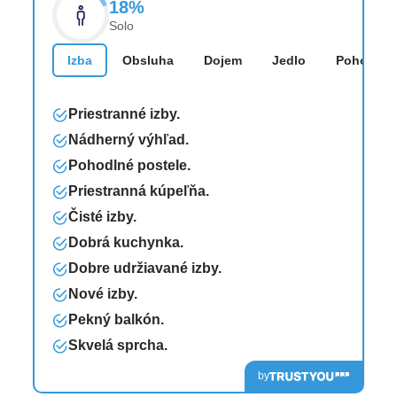
18%
Solo
Izba
Obsluha
Dojem
Jedlo
Pohodlie
Priestranné izby.
Nádherný výhľad.
Pohodlné postele.
Priestranná kúpeľňa.
Čisté izby.
Dobrá kuchynka.
Dobre udržiavané izby.
Nové izby.
Pekný balkón.
Skvelá sprcha.
by