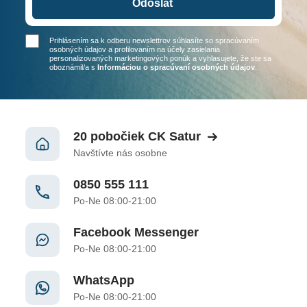
Odoslať
Prihlásením sa k odberu newslettrov súhlasíte so spracúvaním
osobných údajov a profilovaním na účely zasielania
personalizovaných marketingových ponúk a vyhlasujete, že ste sa
oboznámil/a
s
Informáciou o spracúvaní osobných údajov
.
20 pobočiek CK Satur
Navštívte nás osobne
0850 555 111
Po-Ne 08:00-21:00
Facebook Messenger
Po-Ne 08:00-21:00
WhatsApp
Po-Ne 08:00-21:00