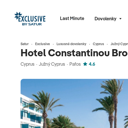
Last Minute
Dovolenky
Satur
Exclusive
Luxusné dovolenky
Cyprus
Južný Cypr
Hotel Constantinou Bro
Cyprus · Južný Cyprus · Pafos
4.6