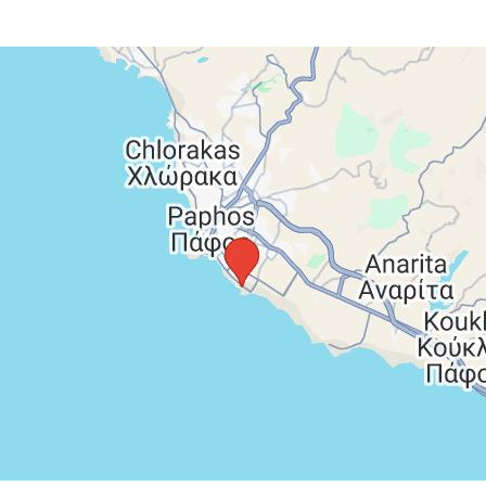
ky (resp. polpenziu alebo ultra all inclusive Deluxe),
ntnosti, servisné poplatky (letiskové poplatky,
leteckej dopravy a transfery)
taxa – platí sa na mieste v ubytovacom zariadení,
í od kategórie ubytovania, pričom sa pohybuje vo výške