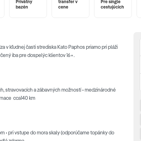
Privátny
transfer v
Pre single
bazén
cene
cestujúcich
 v kľudnej časti strediska Kato Paphos priamo pri pláži
rčený iba pre dospelýc klientov 16+.
ch, stravovacích a zábavných možností • medzinárodné
Larnace cca140 km
om • pri vstupe do mora skaly (odporúčame topánky do
žadlá zdarma