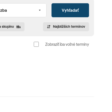
Vyhľadať
a skupinu
Najbližších termínov
Zobraziť iba voľné termíny