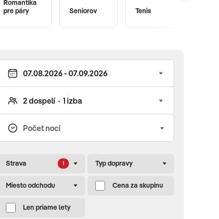
Romantika
pre páry
Seniorov
Tenis
Fitne
Strava
Typ dopravy
1
Miesto odchodu
Cena za skupinu
Len priame lety