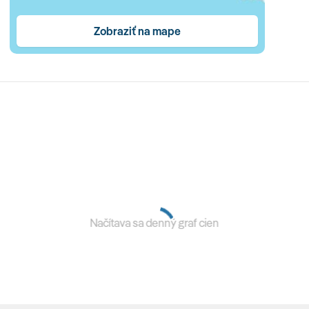
Zobraziť na mape
platok polpenzia alebo ultra all inclusive Deluxe
očas svojho pobytu nasledujúce výhody: raňajky (07:30-
nacky, dezerty. zmrzlina (16:30-18:00 h) • minibar na izbe
 a nealkoholické nápoje na izbe denne dopĺňané
anského na rozlúčku (2 dni pred odchodom) • miestne a
 celého dňa vo všetkých reštauráciach a baroch (11:00-
Načítava sa denný graf cien
pr. Blue Label, Red Label, koňaky a pod.) • možnosť
ná vopred)