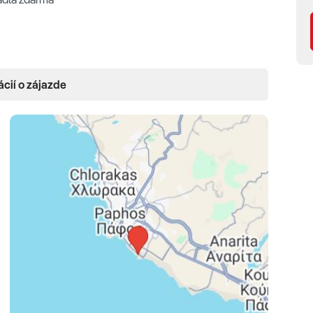
ka • telefón • trezor (zdarma) • kúpeľňa so sprchou alebo
ácií o zájazde
kávy a čaju (denne dopĺňané zásoby) • minibar • žehliaca
ivítanie • 24-hodinový izbový servis (za poplatok) •
 okolie) •
One Bedroom Suite land view
(38 m2, pre 2-
verami, výhľad na okolie) •
One Bedroom Suite side
ývacej časti posúvnymi dverami, čiastočný výhľad more)
 spálňa oddelená od obývacej časti posúvnymi dverami,
(44 m2, pre 2-3 osoby, spálňa oddelená od obývacej
One Bedroom Suite s privátnym bazénom sea
j časti posúvnymi dverami, terasa a privátny bazén s
 pláži)