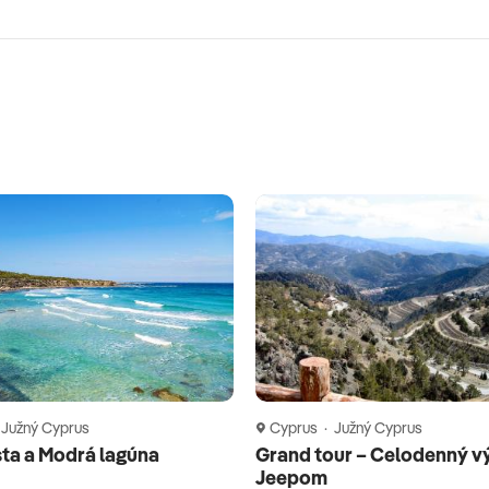
 Južný Cyprus
Cyprus · Južný Cyprus
ta a Modrá lagúna
Grand tour – Celodenný v
Jeepom