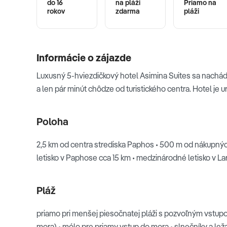
do 16
na pláži
Priamo na
rokov
zdarma
pláži
Informácie o zájazde
Luxusný 5-hviezdičkový hotel Asimina Suites sa nachádza
a len pár minút chôdze od turistického centra. Hotel je u
Poloha
2,5 km od centra strediska Paphos • 500 m od nákupný
letisko v Paphose cca 15 km • medzinárodné letisko v 
Pláž
priamo pri menšej piesočnatej pláži s pozvoľným vstup
mora) • mólo pre priamy vstup do mora • slnečníky a le