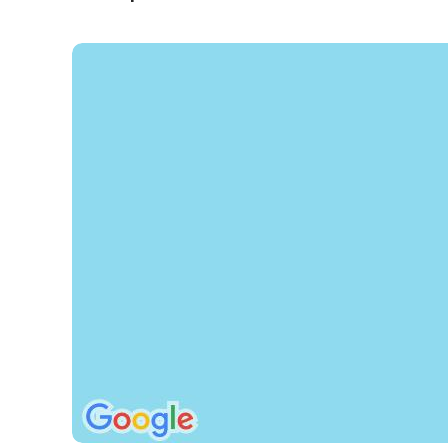
Celková cena zahŕňa
leteckú dopravu, 7x (resp. 10x, 11x, 14x) ubytovanie, raňaj
delegát - na telefóne (jún-september), poistenie insolve
bezpečnostná taxa, iné poplatky súvisiace s vykonaním 
Celková cena nezahŕňa
pobytovú taxu, komplexné cestovné poistenie; Pobytová 
zväčša prvý alebo posledný deň pobytu. Jej výška závis
0,50-4,00 EUR/izba/deň.
Oficiálne hodnotenie
*****