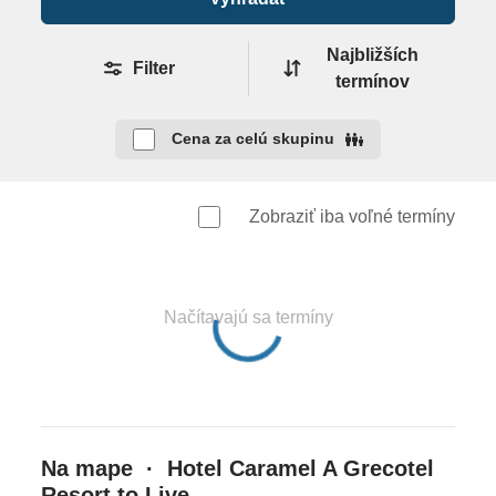
záhrady)
Najbližších
Filter
Stravovanie
termínov
raňajky • možnosť polpenzie
"The Dine Club"
Cena za celú skupinu
(
možnosť výberu - večere alebo obedy, 1x za pobyt
večera v à la carte reštaurácii podľa výberu - nutná
rezervácia a 1x za pobyt večera v Agreco Farm -
Zobraziť iba voľné termíny
nutná rezervácia, transfer nie je v cene)
Vybavenie a služby hotela
Načítavajú sa termíny
69 izieb (54 suít a 15 viliek) • vstupná hala s
recepciou • reštaurácia • 2 à la carte reštaurácie • 2
bary (piano bar, bar pri bazéne) • Wi-Fi (zdarma) •
vonkajší bazén s morskou vodou • slnečníky, ležadlá
a uteráky pri bazéne zdarma • fitnes • joga • pilates •
Na mape · Hotel Caramel A Grecotel
aqua gymnastika • tenis • plážový volejbal • stolný
Resort to Live