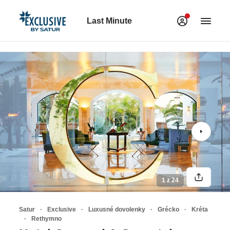
Last Minute
1 z 24
Satur
Exclusive
Luxusné dovolenky
Grécko
Kréta
Rethymno