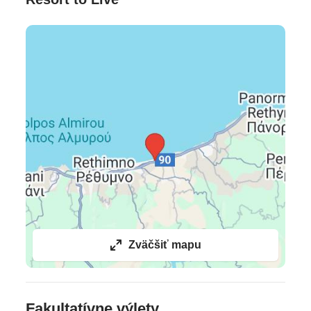
tenis • šípky • jazda na koni • wellnes centrum –
ajurvéda, masáže, ošetrenia tváre, kozmetika (za
poplatok) • večerný program • večerné hudobné
vystúpenia • animácie
Pre deti
mini klub (4 - 6 rokov) • junior club (7-12 rokov) • teen
club (13+) • aktivity pre deti • multifunkčné ihrisko •
detské menu • detská postieľka • detská stolička v
reštaurácii • baby monitor • ohrievače fliaš • kočík •
opatrovanie detí (za poplatok)
Reštaurácie
Zväčšiť mapu
Caramel
(medzinárodná bufetová reštaurácia) •
Gourmet
(à la carte reštaurácia, morské plody) •
Agreco Farm Taverna
(à la carte reštaurácia, vinice
Fakultatívne výlety