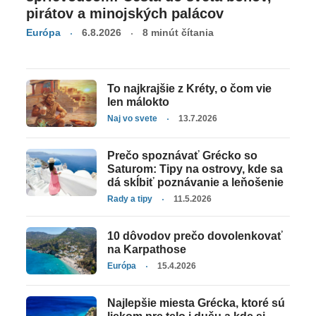
pirátov a minojských palácov
Európa
6.8.2026
8 minút čítania
To najkrajšie z Kréty, o čom vie
len málokto
Naj vo svete
13.7.2026
Prečo spoznávať Grécko so
Saturom: Tipy na ostrovy, kde sa
dá skĺbiť poznávanie a leňošenie
Rady a tipy
11.5.2026
10 dôvodov prečo dovolenkovať
na Karpathose
Európa
15.4.2026
Najlepšie miesta Grécka, ktoré sú