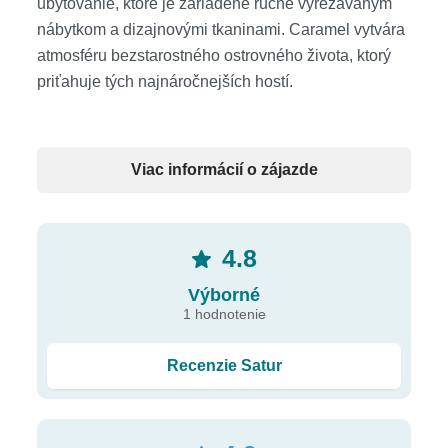
ubytovanie, ktoré je zariadené ručne vyrezávaným
nábytkom a dizajnovými tkaninami. Caramel vytvára
atmosféru bezstarostného ostrovného života, ktorý
priťahuje tých najnáročnejších hostí.
Poloha
Viac informácií o zájazde
hotel situovaný priamo na 300m dlhej pláži • v
stredisku Rethymno • historické centrum Rethymno
4km • medzinárodné letisko Heraklion 75 km
4.8
Výborné
1 hodnotenie
Pláž
piesočnatá pláž priamo pred hotelom • slnečníky,
Recenzie Satur
ležadlá a plážové uteráky (zdarma) • vodné športy za
poplatok - plachtenie, surfovanie, vodné lyžovanie,
šliapadlá, kanoe, wakeboarding, kite-surfing,