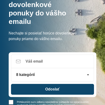
dovolenkové
ponuky do vášho
emailu
Nechajte si posielať horúce dovolenkové
ponuky priamo do vášho emailu.
8 kategórií
Odoslať
Prihlásením sa k odberu newslettrov súhlasíte so spracúvaním