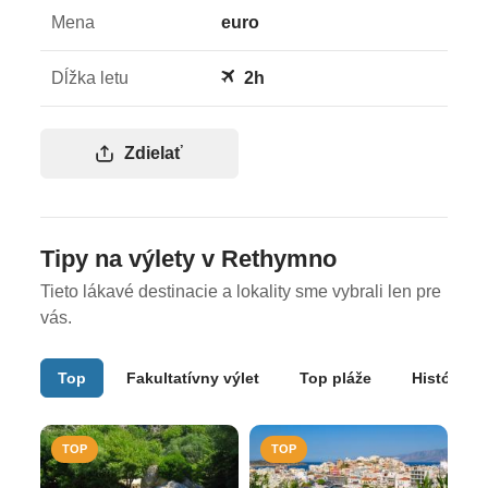
Mena
euro
Dĺžka letu
2h
Zdielať
Tipy na výlety v Rethymno
Tieto lákavé destinacie a lokality sme vybrali len pre
vás.
Top
Fakultatívny výlet
Top pláže
História
TOP
TOP