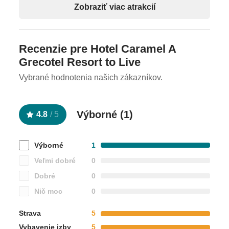
Zobraziť viac atrakcií
EUR/izba/deň).
Oficiálne hodnotenie
Recenzie pre Hotel Caramel A
*****
Grecotel Resort to Live
Vybrané hodnotenia našich zákazníkov.
Výborné (
1
)
4.8
/
5
Výborné
1
Veľmi dobré
0
Dobré
0
Nič moc
0
Strava
5
Vybavenie izby
5