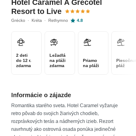
Hotel Caramel A Grecotel
Resort to Live
Grécko · Kréta · Rethymno
4.8
2 deti
Ležadlá
do 12 r.
na pláži
Priamo
Piesočna
zdarma
zdarma
na pláži
pláž
Informácie o zájazde
Romantika starého sveta. Hotel Caramel vyžaruje
retro pôvab do svojich žiarivých chodieb,
rozprávkových terás a nádherných izieb. Rezort
navrhnutý ako ostrovná osada ponúka jedinečné