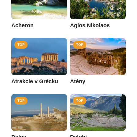
Acheron
Agios Nikolaos
TOP
TOP
Atrakcie v Grécku
Atény
TOP
TOP