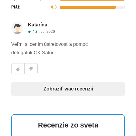
Pláž
4.3
Katarína
4.8
Júl 2026
Veľmi si cením ústretovosť a pomoc
delegátok CK Satur.
Zobraziť viac recenzií
Recenzie zo sveta