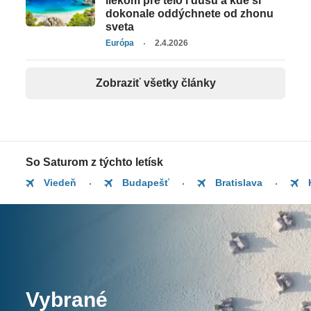
liekom pre telo i dušu a kde si
dokonale oddýchnete od zhonu
sveta
Európa
2.4.2026
Zobraziť všetky články
So Saturom z týchto letísk
Viedeň
Budapešť
Bratislava
Vybrané