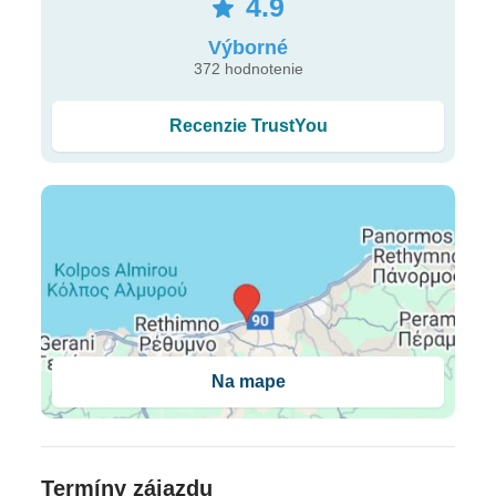
4.9
potápanie, motorizované vodné športy
Výborné
372 hodnotenie
Ubytovanie
klimatizácia • kúpeľňa s WC • sušič vlasov • župan a
Recenzie TrustYou
papuče • LCD SAT TV • Wi-Fi (zdarma) • mini bar
(za poplatok) • telefón • trezor • set na prípravu kávy
a čaju • Nespresso kávovar • voda, víno a ovocie pri
príchode • balkón alebo terasa
Typy izieb
Bungalow sea view
(28 m2, pre 2 osoby, výhľad na
more) •
Open Plan Junior Suite
(40 m2, pre 2-3
Na mape
osoby, súkromná záhrada) •
Family Suite
(50 m2,
pre 2-4 osoby, dve miestnosti oddelené posuvnými
dverami, izby v hlavnej budove na 1. a 2. poschodí,
výhľad do záhrady alebo átria) •
Open Plan
Termíny zájazdu