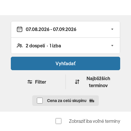
obed (12:30-14:30, počas leta mimo hlavnej reštaurácie
v pool reštaurácii Nésoi) • poobedňajší snack (15:00-
17:00) • večera vo forme bufetu (18:30-21:30, 3x
týždenne tématická) • neskorá večera vo forme bufetu
(21:30-05:00)
Vybavenie a služby hotela
recepcia • Wi-Fi • wellness centrum • kaderníctvo •
Vyhľadať
obchody • konferenčné priestory • denné a večerné
animácie
Najbližších
Filter
termínov
REŠTAURÁCIE
hlavná reštaurácia • à la carte reštaurácie • lobby bar •
Cena za celú skupinu
pool bar • snack bar
BAZÉNY
Zobraziť iba voľné termíny
vonkajší bazén • vnútorný bazén • slnečníky a ležadlá