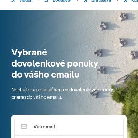
Viedeň
Budapešť
Bratislava
Koš
Vybrané
dovolenkové ponuky
do vášho emailu
Nechajte si posielať horúce dovolenkové ponuky
priamo do vášho emailu.