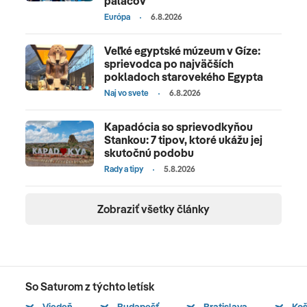
palácov
Európa
6.8.2026
Veľké egyptské múzeum v Gíze:
sprievodca po najväčších
pokladoch starovekého Egypta
Naj vo svete
6.8.2026
Kapadócia so sprievodkyňou
Stankou: 7 tipov, ktoré ukážu jej
skutočnú podobu
Rady a tipy
5.8.2026
Zobraziť všetky články
So Saturom z týchto letísk