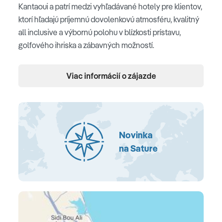
Kantaoui a patrí medzi vyhľadávané hotely pre klientov,
ktorí hľadajú príjemnú dovolenkovú atmosféru, kvalitný
all inclusive a výbornú polohu v blízkosti prístavu,
golfového ihriska a zábavných možností.
Poloha
Viac informácií o zájazde
hotel sa nachádza v známom stredisku Port El Kantaoui
• priamo pri piesočnatej pláži • v blízkosti prístavu,
reštaurácií a obchodov • cca 10 km od mesta Sousse •
cca 20 km od letiska Monastir
Novinka
na Sature
Pláž
hotelová piesočnatá pláž • pozvoľný vstup do mora •
slnečníky a ležadlá (zdarma) • plážové osušky (zdarma)
• vodné športy (za poplatok)