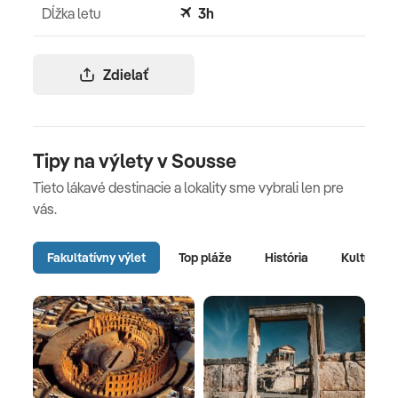
Dĺžka letu
3h
Zdielať
Tipy na výlety v Sousse
Tieto lákavé destinacie a lokality sme vybrali len pre
vás.
Fakultatívny výlet
Top pláže
História
Kultúra