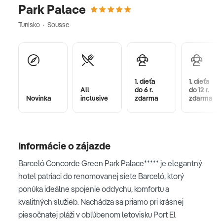
Park Palace
Tunisko · Sousse
1. dieťa
1. dieťa
All
do 6 r.
do 12 r.
Novinka
inclusive
zdarma
zdarma
Informácie o zájazde
Barceló Concorde Green Park Palace***** je elegantný
hotel patriaci do renomovanej siete Barceló, ktorý
ponúka ideálne spojenie oddychu, komfortu a
kvalitných služieb. Nachádza sa priamo pri krásnej
piesočnatej pláži v obľúbenom letovisku Port El