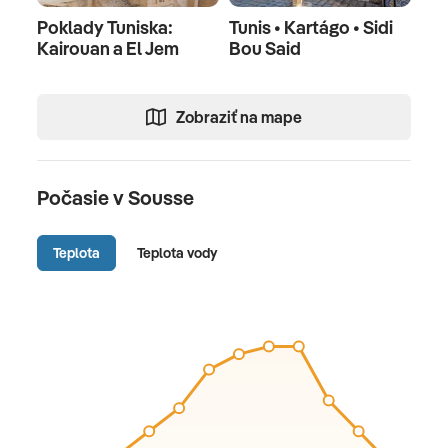
Poklady Tuniska:
Tunis • Kartágo • Sidi
Kairouan a El Jem
Bou Said
Zobraziť na mape
Počasie v Sousse
Teplota
Teplota vody