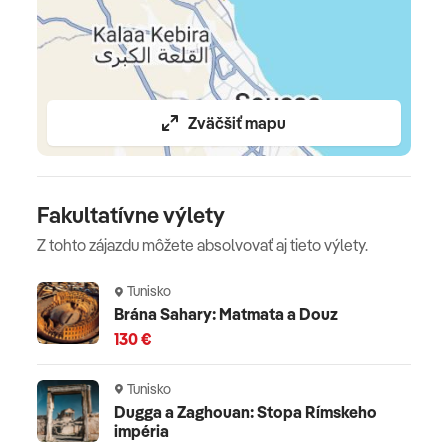
Planet Fun podľa obdobia, servisné poplatky (letiskové
poplatky, bezpečnostná taxa, iné poplatky súvisiace s
vykonaním leteckej dopravy a transfery)
Celková cena nezahŕňa
Zväčšiť mapu
cestovné poistenie - viac informácii dostanete vo vašej
CK
Fakultatívne výlety
Oficiálne hodnotenie
Z tohto zájazdu môžete absolvovať aj tieto výlety.
*****
Tunisko
Brána Sahary: Matmata a Douz
130 €
Tunisko
Dugga a Zaghouan: Stopa Rímskeho
impéria