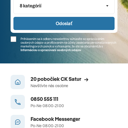
8 kategórií
Odoslať
Prihlásením sa k odberu newslettrov súhlasíte so spracúvaním
osobných údajov a profilovaním na účely zasielania personalizovaných
marketingových ponúk a vyhlasujete, že ste sa
oboznámil/a
s
Informáciou o spracúvaní osobných údajov
.
20 pobočiek CK Satur
Navštívte nás osobne
0850 555 111
Po-Ne 08:00-21:00
Facebook Messenger
Po-Ne 08:00-21:00