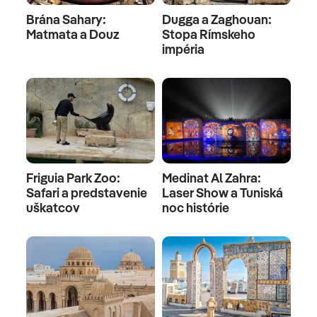
Brána Sahary:
Dugga a Zaghouan:
Matmata a Douz
Stopa Rímskeho
impéria
Friguia Park Zoo:
Medinat Al Zahra:
Safari a predstavenie
Laser Show a Tuniská
uškatcov
noc histórie