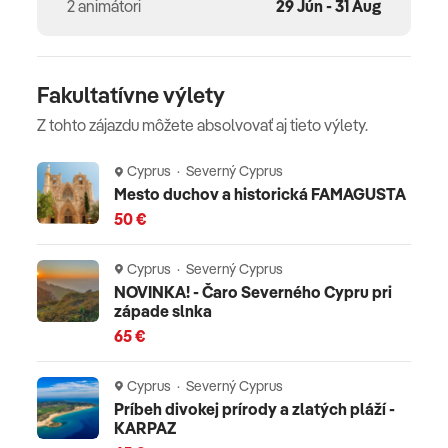
2 animátori
29 Jún - 31 Aug
Fakultatívne výlety
Z tohto zájazdu môžete absolvovať aj tieto výlety.
Cyprus · Severný Cyprus
Mesto duchov a historická FAMAGUSTA
50 €
Cyprus · Severný Cyprus
NOVINKA! - Čaro Severného Cypru pri
západe slnka
65 €
Cyprus · Severný Cyprus
Príbeh divokej prírody a zlatých pláží -
KARPAZ