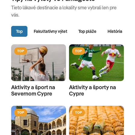
Tieto lákavé destinacie a lokality sme vybrali len pre
vás.
Top
Fakultatívny výlet
Top pláže
História
TOP
TOP
Aktivity a šport na
Aktivity a športy na
Severnom Cypre
Cypre
TOP
TOP