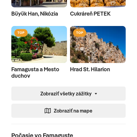
Büyük Han, Nikózia
Cukráreň PETEK
TOP
TOP
Famagusta a Mesto
Hrad St. Hilarion
duchov
Zobraziť všetky zážitky
Zobraziť na mape
Počasie vo Famaguste