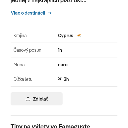
jednej z najkrajších pláží ost…
Viac o destinácii
Krajina
Cyprus
Časový posun
1h
Mena
euro
Dĺžka letu
3h
Zdielať
Tipy na výlety vo Famaguste