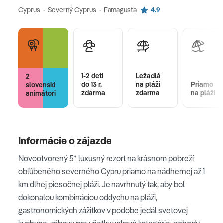
Cyprus · Severný Cyprus · Famagusta
4.9
1-2 deti
Ležadlá
2
do 13 r.
na pláži
Priamo
slovenskí
zdarma
zdarma
na pláži
animátori
Informácie o zájazde
Novootvorený 5* luxusný rezort na krásnom pobreží
obľúbeného severného Cypru priamo na nádhernej až 1
km dlhej piesočnej pláži. Je navrhnutý tak, aby bol
dokonalou kombináciou oddychu na pláži,
gastronomických zážitkov v podobe jedál svetovej
kuchyne, zábavy pre všetky vekové kategórie, pohody