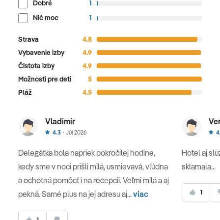
Dobré
1
Nič moc
1
Strava
4.8
Vybavenie izby
4.9
Čistota izby
4.9
Možnosti pre deti
5
Pláž
4.5
Vladimír
Ve
4.3
Júl 2026
4
Delegátka bola napriek pokročilej hodine,
Hotel aj slu
kedy sme v noci prišli milá, usmievavá, vľúdna
sklamala...
a ochotná pomôcť i na recepcii. Veľmi milá a aj
1
pekná. Samé plus na jej adresu aj...
viac
1