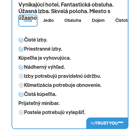
Vynikajúci hotel. Fantastická obsluha.
Úžasná izba. Skvelá poloha. Miesto s
úžasnou atmosférou.
Izba
Jedlo
Obsluha
Dojem
Čistota
Čisté izby.
Priestranné izby.
Kúpeľňa je vyhovujúca.
Nádherný výhľad.
Izby potrebujú pravidelnú údržbu.
Klimatizácia potrebuje obnovenie.
Čistá kúpeľňa.
Prijateľný minibar.
Postele potrebujú vylepšiť.
by