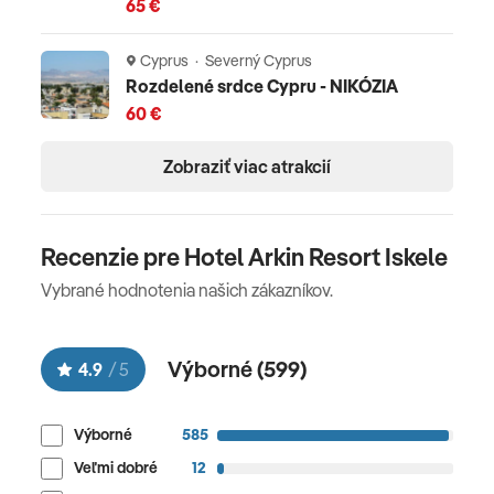
65 €
Cyprus · Severný Cyprus
Rozdelené srdce Cypru - NIKÓZIA
60 €
Zobraziť viac atrakcií
Recenzie pre Hotel Arkin Resort Iskele
Vybrané hodnotenia našich zákazníkov.
Výborné (
599
)
4.9
/
5
Výborné
585
Veľmi dobré
12