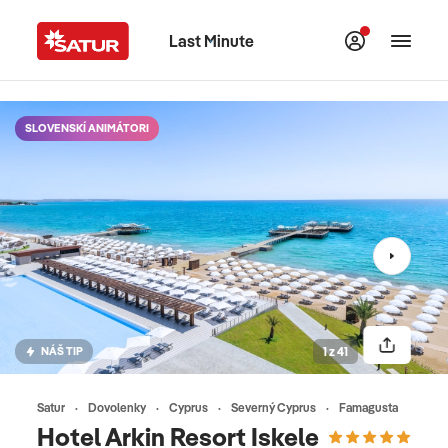
Last Minute
SLOVENSKÍ ANIMÁTORI
NÁŠ TIP
1 z 41
Satur
Dovolenky
Cyprus
Severný Cyprus
Famagusta
Hotel Arkin Resort Iskele