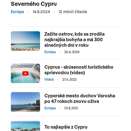
Severného Cypru
Európa
14.8.2024
12 minút čítania
Zažite ostrov, kde sa zrodila
najkrajšia bohyňa a má 300
slnečných dní v roku
Európa
20.6.2024
Cyprus - skúsenosti turistického
sprievodcu (video)
Videá
27.6.2022
Cyperské mesto duchov Varosha
po 47 rokoch znovu ožíva
Európa
10.8.2021
To najlepšie z Cypru