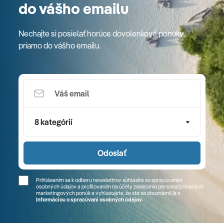
do vášho emailu
Nechajte si posielať horúce dovolenkové ponuky
priamo do vášho emailu.
8 kategórií
Odoslať
Prihlásením sa k odberu newslettrov súhlasíte so spracúvaním
osobných údajov a profilovaním na účely zasielania personalizovaných
marketingových ponúk a vyhlasujete, že ste sa
oboznámil/a
s
Informáciou o spracúvaní osobných údajov
.