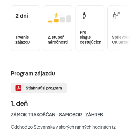
2 dni
Pre
Trvanie
2. stupeň
single
Sprievodc
zájazdu
náročnosti
cestujúcich
CK Satur
Program zájazdu
Stiahnuť si program
1. deň
ZÁMOK TRAKOŠČAN - SAMOBOR - ZÁHREB
Odchod zo Slovenska v skorých ranných hodinách (z