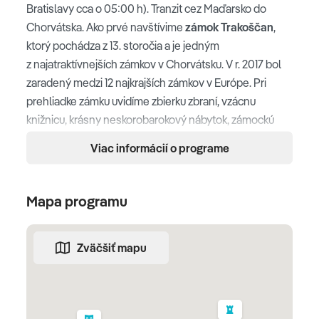
Bratislavy cca o 05:00 h). Tranzit cez Maďarsko do
Chorvátska. Ako prvé navštívime
zámok Trakoščan
,
ktorý pochádza z 13. storočia a je jedným
z najatraktívnejších zámkov v Chorvátsku. V r. 2017 bol
zaradený medzi 12 najkrajších zámkov v Európe. Pri
prehliadke zámku uvidíme zbierku zbraní, vzácnu
knižnicu, krásny neskorobarokový nábytok, zámockú
kuchyňu a zbierku portrétov majiteľov zámku
Viac informácií o programe
Draškovičov. Zámok stojí obklopený historickými
budovami, lesmi a parkom s jazierkom. Po prehliadke
budeme pokračovať do pôvabného
mesta Samobor
.
Mapa programu
Jeho história siaha do r. 1242, kedy ho kráľ Béla IV.
vyhlásil za slobodné kráľovské mesto. Pešia prehliadka
Zväčšiť mapu
– kostol sv. Anastázie, františkánsky kostol Blaženej
Panny Márie, múzeum s viacerými zbierkami – napr.
Samoborská bibliografia, Samoborská kronika, Galéria
Prica. Kto bude mať záujem, môže si pochutnať na