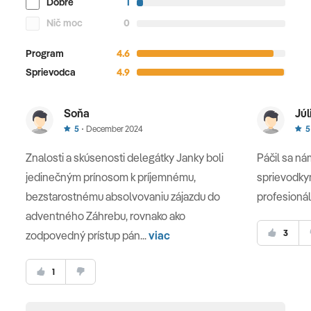
Dobré
1
Nič moc
0
Program
4.6
Sprievodca
4.9
Soňa
Júl
5
December 2024
5
Znalosti a skúsenosti delegátky Janky boli
Páčil sa n
jedinečným prínosom k príjemnému,
sprievodkyn
bezstarostnému absolvovaniu zájazdu do
profesionál
adventného Záhrebu, rovnako ako
3
zodpovedný prístup pán...
viac
1