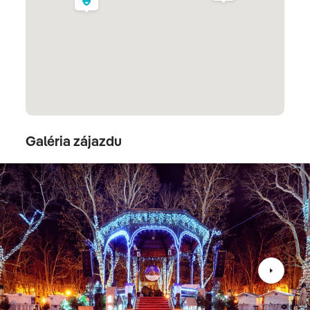
Samoborských „Kremšnite“, krémešoch, ktoré patria
medzi najlepšie v Európe. Odchod na ubytovanie v
Záhrebe.
Samobor
Galéria zájazdu
2. deň
ZÁHREB - SLOVENSKO
Raňajky. Odubytovanie a odchod na prehliadku
hlavného mesta Chorvátska -
Záhrebu
. Pozrieme si
Dolné mesto Gradec s veľkým trhom Dolac, ktorý
denne navštívi okolo 70 tisíc ľudí. Navštívime katedrálu
Nanebovzatia Panny Márie a sv. Štefana a Ladislava.
Prejdeme sa námestím Bána Jelačiča a lanovkou sa