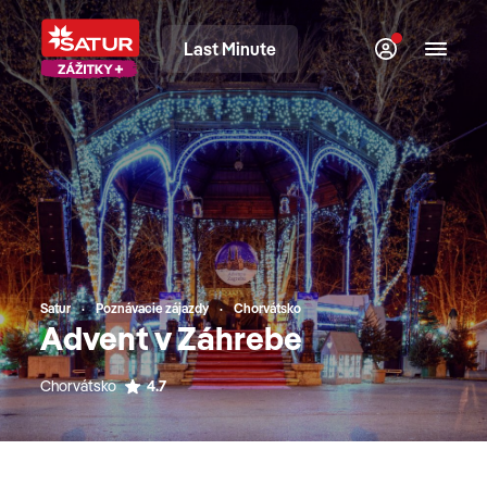
Last Minute
Satur
Poznávacie zájazdy
Chorvátsko
Advent v Záhrebe
Chorvátsko
4.7