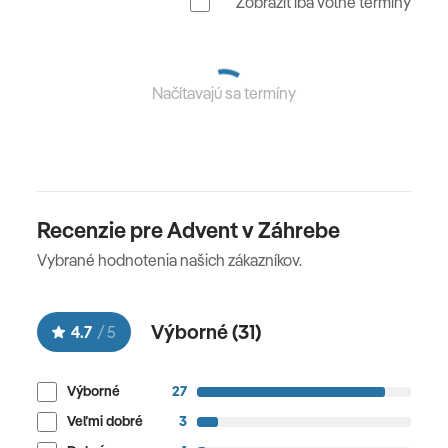
Zobraziť iba voľné termíny
Načítavajú sa termíny
Recenzie pre Advent v Záhrebe
Vybrané hodnotenia našich zákazníkov.
Výborné (
31
)
4.7
/
5
Výborné
27
Veľmi dobré
3