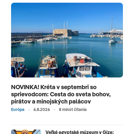
NOVINKA! Kréta v septembri so
sprievodcom: Cesta do sveta bohov,
pirátov a minojských palácov
Európa
6.8.2026
8 minút čítania
Veľké egyptské múzeum v Gíze: