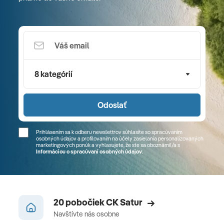
8 kategórií
Odoslať
Prihlásením sa k odberu newslettrov súhlasíte so spracúvaním
osobných údajov a profilovaním na účely zasielania personalizovaných
marketingových ponúk a vyhlasujete, že ste sa
oboznámil/a
s
Informáciou o spracúvaní osobných údajov
.
20 pobočiek CK Satur
Navštívte nás osobne