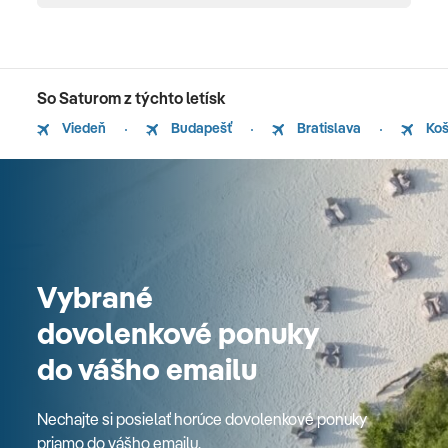
So Saturom z týchto letísk
Viedeň
Budapešť
Bratislava
Koš
Vybrané
dovolenkové ponuky
do vášho emailu
Nechajte si posielať horúce dovolenkové ponuky
priamo do vášho emailu.