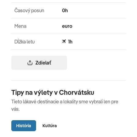
Časový posun
0h
Mena
euro
Dĺžka letu
1h
Zdielať
Tipy na výlety v Chorvátsku
Tieto lákavé destinacie a lokality sme vybrali len pre
vás.
História
Kultúra