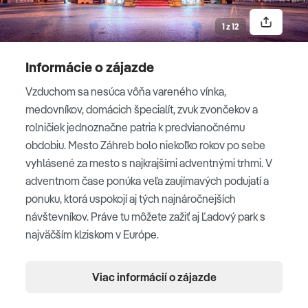
dostaneme do Horného mesta Kaptol, kde sa
1 z 12
nachádza Markovo námestie s kostolom sv. Marka, ale
aj budova parlamentu. Z Veže Lotrščak sa nám
Informácie o zájazde
naskytne prekrásny výhľad na Záhreb. Po prehliadke
mesta sa vydáme na rozsiahle a nádherné adventné
Vzduchom sa nesúca vôňa vareného vínka,
trhy. Adventný Záhreb je ideálnym miestom na
medovníkov, domácich špecialít, zvuk zvončekov a
vianočné nákupy. Nachádzajú sa tu obchody so
rolničiek jednoznačne patria k predvianočnému
značkovým oblečením i obchody s kvalitným tovarom
obdobiu. Mesto Záhreb bolo niekoľko rokov po sebe
od chorvátskych dizajnérov za rozumné ceny. Návrat
vyhlásené za mesto s najkrajšími adventnými trhmi. V
v neskorých večerných hodinách cca o 23:00 h.
adventnom čase ponúka veľa zaujímavých podujatí a
ponuku, ktorá uspokojí aj tých najnáročnejších
návštevníkov. Práve tu môžete zažiť aj Ľadový park s
Záhreb
najväčším klziskom v Európe.
Ubytovanie
Viac informácií o zájazde
Hotel 3*.