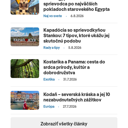
sprievodca po najväčších
pokladoch starovekého Egypta
Naj vo svete
6.8.2026
Kapadócia so sprievodkyňou
Stankou: 7 tipov, ktoré ukážu jej
skutočnú podobu
Rady a tipy
5.8.2026
Kostarika a Panama: cesta do
srdca prírody, kultúr a
dobrodružstva
Exotika
31.7.2026
Kodaň – severská kráska a jej 10
nezabudnuteľných zážitkov
Európa
27.7.2026
Zobraziť všetky články