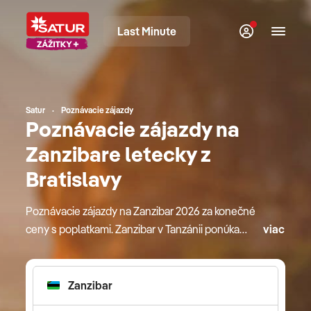
Last Minute
Satur
Poznávacie zájazdy
Poznávacie zájazdy na
Zanzibare letecky z
Bratislavy
Poznávacie zájazdy na Zanzibar 2026 za konečné
ceny s poplatkami. Zanzibar v Tanzánii ponúka
viac
pestrú škálu zážitkov, od smutnej histórie mesta
Stone Town cez bohaté a rozmanité koreninové
plantáže až po nespočetné odtiene modrej,
zelenej a bielej farby celého pobrežia. Ponúka