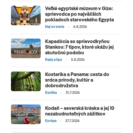
Veľké egyptské múzeum v Gíze:
sprievodca po najväčších
pokladoch starovekého Egypta
Naj vo svete
6.8.2026
Kapadócia so sprievodkyňou
Stankou: 7 tipov, ktoré ukážu jej
skutočnú podobu
Rady a tipy
5.8.2026
Kostarika a Panama: cesta do
srdca prírody, kultúr a
dobrodružstva
Exotika
31.7.2026
Kodaň – severská kráska a jej 10
nezabudnuteľných zážitkov
Európa
27.7.2026