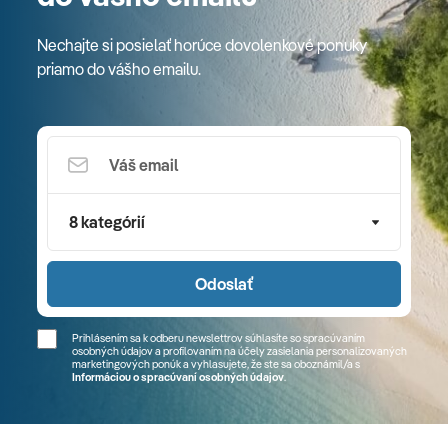
Nechajte si posielať horúce dovolenkové ponuky
priamo do vášho emailu.
8 kategórií
Odoslať
Prihlásením sa k odberu newslettrov súhlasíte so spracúvaním
osobných údajov a profilovaním na účely zasielania personalizovaných
marketingových ponúk a vyhlasujete, že ste sa
oboznámil/a
s
Informáciou o spracúvaní osobných údajov
.