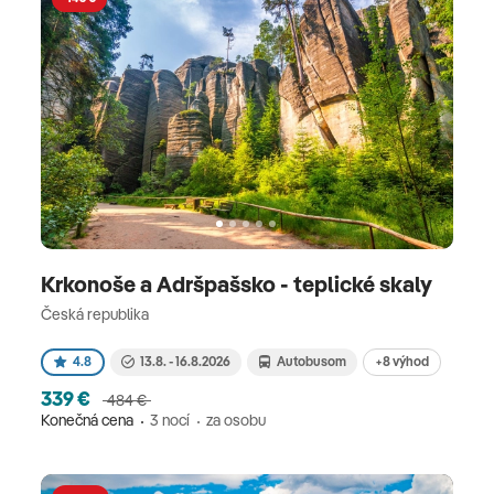
Krkonoše a Adršpašsko - teplické skaly
Česká republika
+8 výhod
4.8
13.8. - 16.8.2026
Autobusom
339 €
484 €
Konečná cena
3 nocí
za osobu