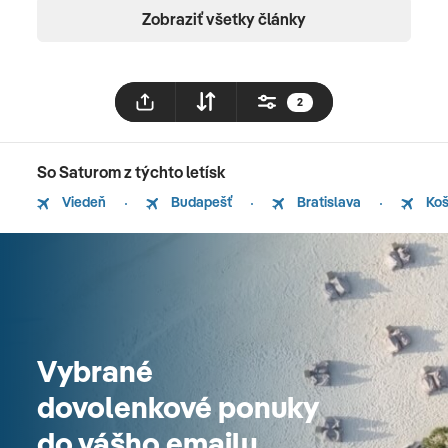
Zobraziť všetky články
2
So Saturom z týchto letísk
Viedeň
Budapešť
Bratislava
Koš
Vybrané
dovolenkové ponuky
do vášho emailu