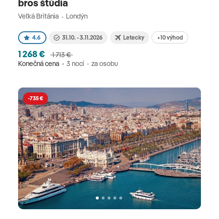
bros štúdia
Veľká Británia
Londýn
+10 výhod
4.6
31.10. - 3.11.2026
Letecky
1 268 €
1 713 €
Konečná cena
3 nocí
za osobu
-735 €