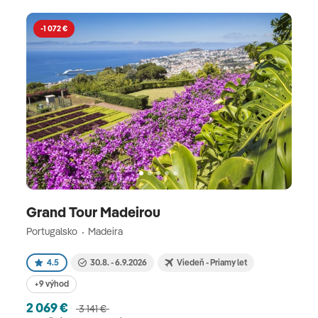
-1 072 €
Grand Tour Madeirou
Portugalsko
Madeira
4.5
30.8. - 6.9.2026
Viedeň - Priamy let
+9 výhod
2 069 €
3 141 €