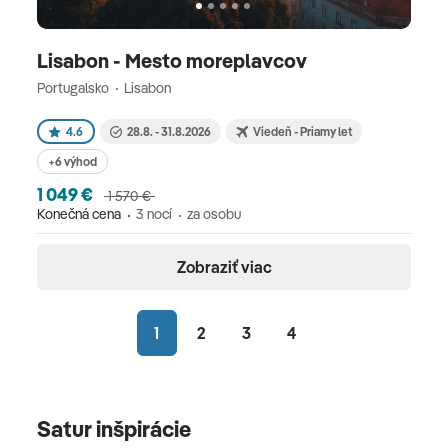
Lisabon - Mesto moreplavcov
Portugalsko
Lisabon
4.6
28.8. - 31.8.2026
Viedeň - Priamy let
+6 výhod
1 049 €
1 570 €
Konečná cena
3 nocí
za osobu
Zobraziť viac
1
2
3
4
Satur inšpirácie