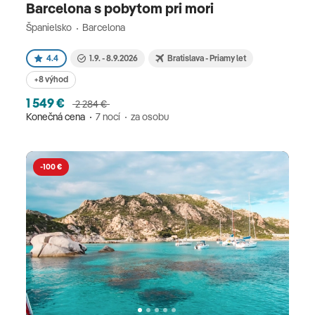
Barcelona s pobytom pri mori
Španielsko
Barcelona
4.4
1.9. - 8.9.2026
Bratislava - Priamy let
+8 výhod
1 549 €
2 284 €
Konečná cena
7 nocí
za osobu
-100 €