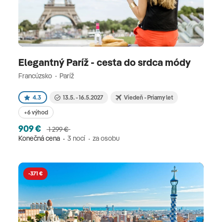
Elegantný Paríž - cesta do srdca módy
Francúzsko
Paríž
4.3
13.5. - 16.5.2027
Viedeň - Priamy let
+6 výhod
909 €
1 299 €
Konečná cena
3 nocí
za osobu
-371 €