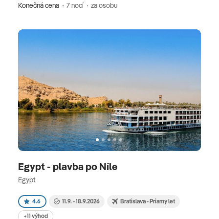
Konečná cena
7 nocí
za osobu
Egypt - plavba po Níle
Egypt
4.6
11.9. - 18.9.2026
Bratislava - Priamy let
+11 výhod