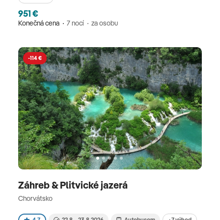
951 €
Konečná cena
7 nocí
za osobu
-114 €
Záhreb & Plitvické jazerá
Chorvátsko
+7 výhod
4.7
22.8. - 23.8.2026
Autobusom