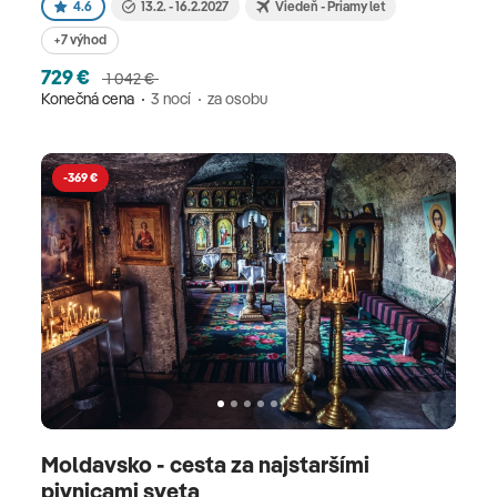
4.6
13.2. - 16.2.2027
Viedeň - Priamy let
+7 výhod
729 €
1 042 €
Konečná cena
3 nocí
za osobu
-369 €
Moldavsko - cesta za najstaršími
pivnicami sveta