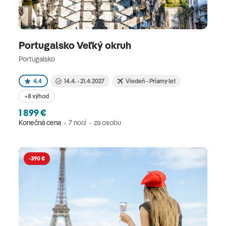
Portugalsko Veľký okruh
Portugalsko
4.4
14.4. - 21.4.2027
Viedeň - Priamy let
+8 výhod
1 899 €
Konečná cena
7 nocí
za osobu
-390 €