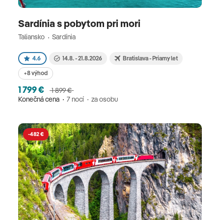
Sardínia s pobytom pri mori
Taliansko
Sardínia
4.6
14.8. - 21.8.2026
Bratislava - Priamy let
+8 výhod
1 799 €
1 899 €
Konečná cena
7 nocí
za osobu
-482 €