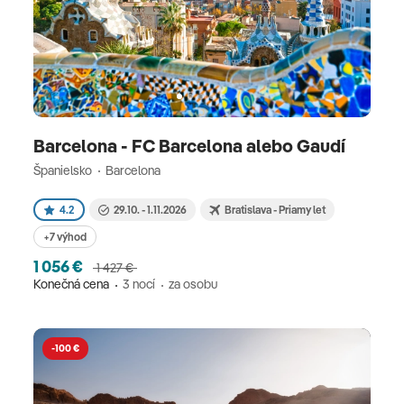
Barcelona - FC Barcelona alebo Gaudí
Španielsko
Barcelona
4.2
29.10. - 1.11.2026
Bratislava - Priamy let
+7 výhod
1 056 €
1 427 €
Konečná cena
3 nocí
za osobu
-100 €