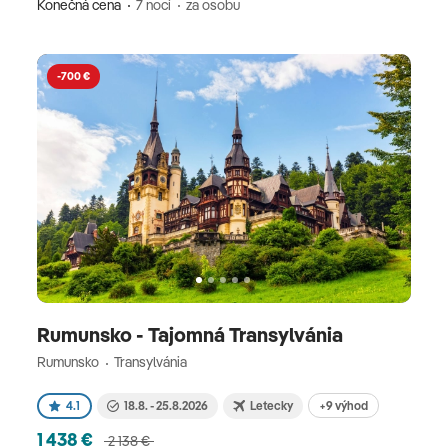
Konečná cena
7 nocí
za osobu
-700 €
Rumunsko - Tajomná Transylvánia
Rumunsko
Transylvánia
+9 výhod
4.1
18.8. - 25.8.2026
Letecky
1 438 €
2 138 €