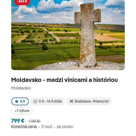
-342 €
Moldavsko - medzi vinicami a históriou
Moldavsko
4.9
11.9. - 14.9.2026
Bratislava - Priamy let
+7 výhod
799 €
1 141 €
Konečná cena
3 nocí
za osobu