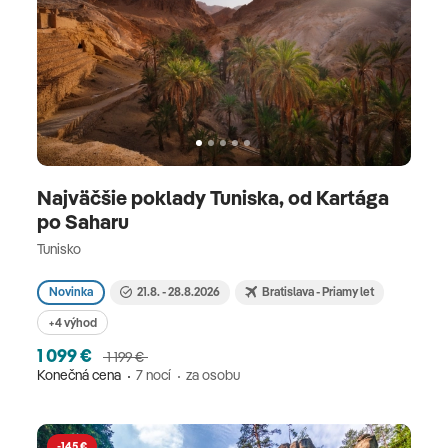
Najväčšie poklady Tuniska, od Kartága
po Saharu
Tunisko
Novinka
21.8. - 28.8.2026
Bratislava - Priamy let
+4 výhod
1 099 €
1 199 €
Konečná cena
7 nocí
za osobu
-145 €