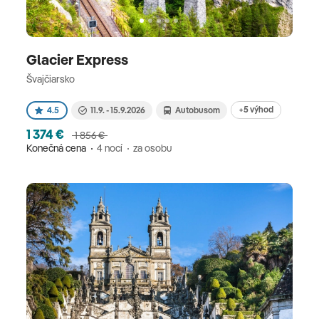
Glacier Express
Švajčiarsko
+5 výhod
4.5
11.9. - 15.9.2026
Autobusom
1 374 €
1 856 €
Konečná cena
4 nocí
za osobu