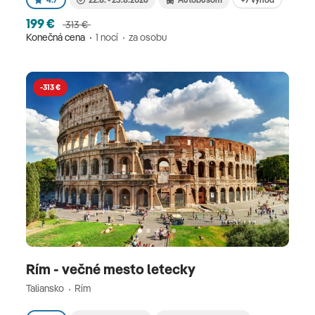
199 €
313 €
Konečná cena
1 nocí
za osobu
-313 €
Rím - večné mesto letecky
Taliansko
Rím