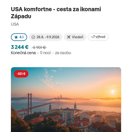
USA komfortne - cesta za ikonami
Západu
USA
+7 výhod
4.1
28.8. - 9.9.2026
Viedeň
3 244 €
5 901 €
Konečná cena
11 nocí
za osobu
-521 €