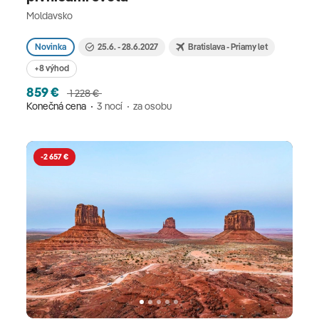
Moldavsko
Novinka
25.6. - 28.6.2027
Bratislava - Priamy let
+8 výhod
859 €
1 228 €
Konečná cena
3 nocí
za osobu
-2 657 €