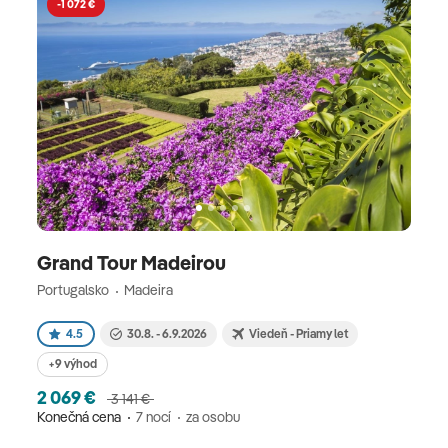
-1 072 €
Grand Tour Madeirou
Portugalsko
Madeira
4.5
30.8. - 6.9.2026
Viedeň - Priamy let
+9 výhod
2 069 €
3 141 €
Konečná cena
7 nocí
za osobu