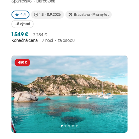
Španielsko
Barcelona
4.4
1.9. - 8.9.2026
Bratislava - Priamy let
+8 výhod
1 549 €
2 284 €
Konečná cena
7 nocí
za osobu
-150 €