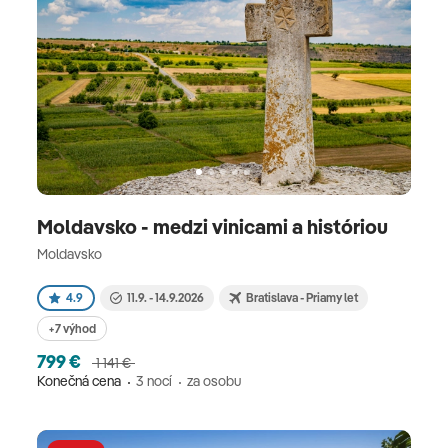
Moldavsko - medzi vinicami a históriou
Moldavsko
4.9
11.9. - 14.9.2026
Bratislava - Priamy let
+7 výhod
799 €
1 141 €
Konečná cena
3 nocí
za osobu