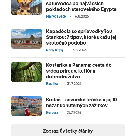
sprievodca po najväčších
pokladoch starovekého Egypta
Naj vo svete
6.8.2026
Kapadócia so sprievodkyňou
Stankou: 7 tipov, ktoré ukážu jej
skutočnú podobu
Rady a tipy
5.8.2026
Kostarika a Panama: cesta do
srdca prírody, kultúr a
dobrodružstva
Exotika
31.7.2026
Kodaň – severská kráska a jej 10
nezabudnuteľných zážitkov
Európa
27.7.2026
Zobraziť všetky články