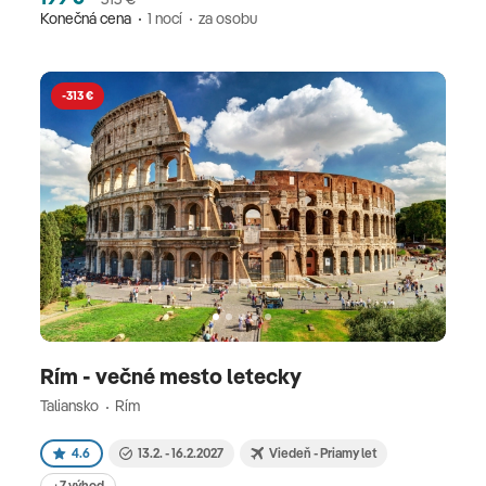
Konečná cena
1 nocí
za osobu
-313 €
Rím - večné mesto letecky
Taliansko
Rím
4.6
13.2. - 16.2.2027
Viedeň - Priamy let
+7 výhod