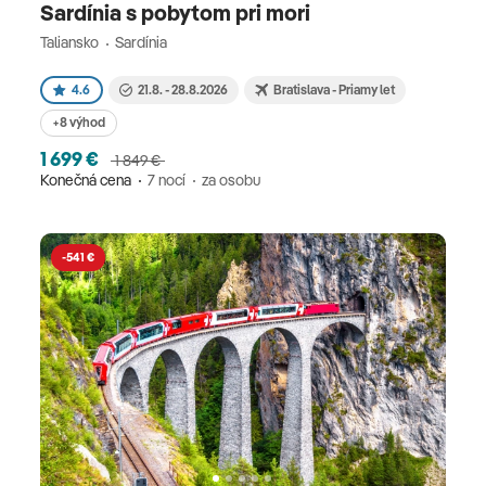
Sardínia s pobytom pri mori
Taliansko
Sardínia
4.6
21.8. - 28.8.2026
Bratislava - Priamy let
+8 výhod
1 699 €
1 849 €
Konečná cena
7 nocí
za osobu
-541 €