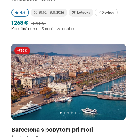
+10 výhod
4.6
31.10. - 3.11.2026
Letecky
1 268 €
1 713 €
Konečná cena
3 nocí
za osobu
-735 €
Barcelona s pobytom pri mori