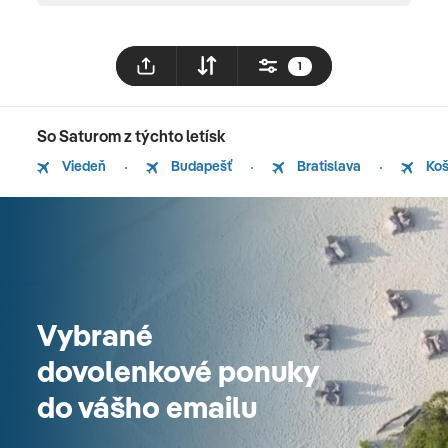
1
So Saturom z týchto letísk
Viedeň
Budapešť
Bratislava
Koš
Vybrané
dovolenkové ponuky
do vášho emailu