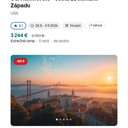
Západu
USA
+7 výhod
4.1
28.8. - 9.9.2026
Viedeň
3 244 €
5 901 €
Konečná cena
11 nocí
za osobu
-521 €