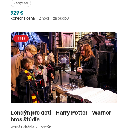
+6 výhod
929 €
Konečná cena
2 nocí
za osobu
-445 €
Londýn pre deti - Harry Potter - Warner
bros štúdia
Veľká Británia
Londýn