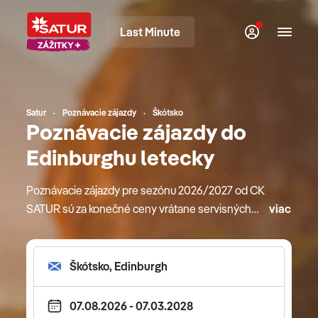
Last Minute
Satur
Poznávacie zájazdy
Škótsko
Poznávacie zájazdy do
Edinburghu letecky
Poznávacie zájazdy pre sezónu 2026/2027 od CK
SATUR sú za konečné ceny vrátane servisných
viac
poplatkov. Okrem štandardných služieb ako sú
ubytovanie, sprievodca či doprava sú v cene
zarátané aj výhody ako skupinové transfery na
letiská k odletom a príletom, miestne letiskové
transfery, zapísaná batožina od 20 kg a viac, vstupy