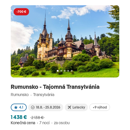
-700 €
Rumunsko - Tajomná Transylvánia
Rumunsko
Transylvánia
+9 výhod
4.1
18.8. - 25.8.2026
Letecky
1 438 €
2 138 €
Konečná cena
7 nocí
za osobu