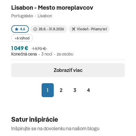
Lisabon - Mesto moreplavcov
Portugalsko
Lisabon
4.6
28.8. - 31.8.2026
Viedeň - Priamy let
+6 výhod
1 049 €
1 570 €
Konečná cena
3 nocí
za osobu
Zobraziť viac
1
2
3
4
Satur inšpirácie
Inšpirujte se na dovolenku na našom blogu