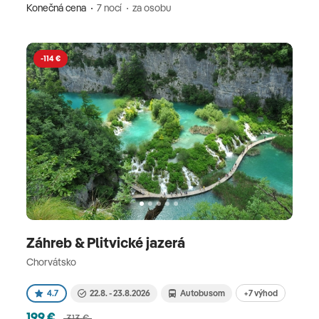
Konečná cena
7 nocí
za osobu
-114 €
Záhreb & Plitvické jazerá
Chorvátsko
+7 výhod
4.7
22.8. - 23.8.2026
Autobusom
199 €
313 €