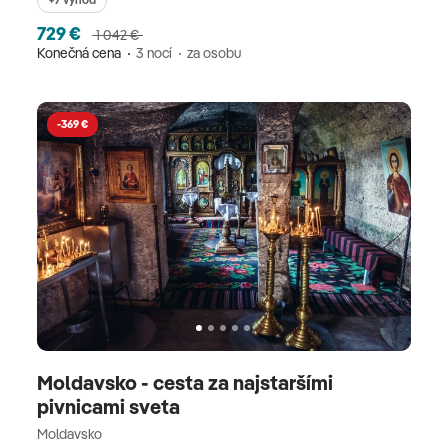
729 €
1 042 €
Konečná cena
3 nocí
za osobu
-369 €
Moldavsko - cesta za najstaršími
pivnicami sveta
Moldavsko