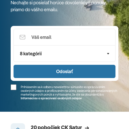
Nechajte si posielať horúce dovolenkové ponuky
priamo do vášho emailu.
8 kategórií
Odoslať
Prihlásením sa k odberu newslettrov súhlasíte so spracúvaním
osobných údajov a profilovaním na účely zasielania personalizovaných
marketingových ponúk a vyhlasujete, že ste sa
oboznámil/a
s
Informáciou o spracúvaní osobných údajov
.
20 pobočiek CK Satur