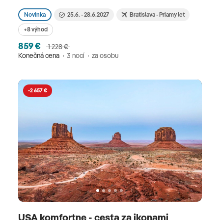
Novinka
25.6. - 28.6.2027
Bratislava - Priamy let
+8 výhod
859 €
1 228 €
Konečná cena
3 nocí
za osobu
-2 657 €
USA komfortne - cesta za ikonami