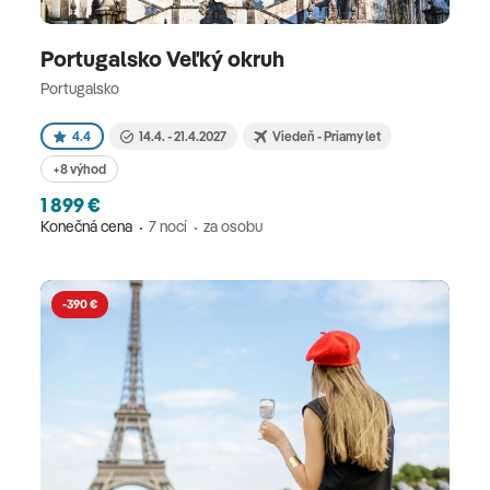
Portugalsko Veľký okruh
Portugalsko
4.4
14.4. - 21.4.2027
Viedeň - Priamy let
+8 výhod
1 899 €
Konečná cena
7 nocí
za osobu
-390 €