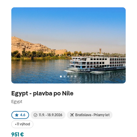
Egypt - plavba po Níle
Egypt
4.6
11.9. - 18.9.2026
Bratislava - Priamy let
+11 výhod
951 €