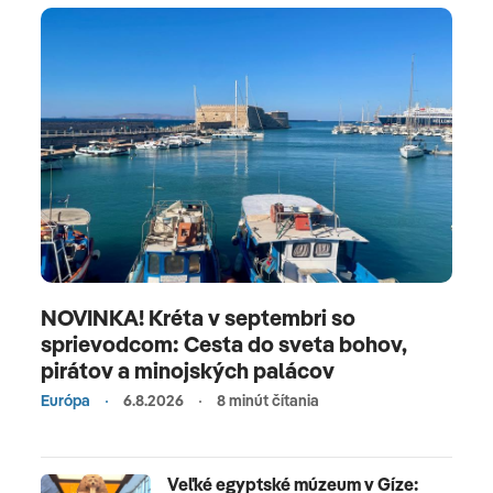
NOVINKA! Kréta v septembri so
sprievodcom: Cesta do sveta bohov,
pirátov a minojských palácov
Európa
6.8.2026
8 minút čítania
Veľké egyptské múzeum v Gíze: