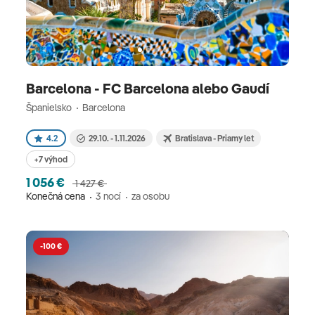
Barcelona - FC Barcelona alebo Gaudí
Španielsko
Barcelona
4.2
29.10. - 1.11.2026
Bratislava - Priamy let
+7 výhod
1 056 €
1 427 €
Konečná cena
3 nocí
za osobu
-100 €