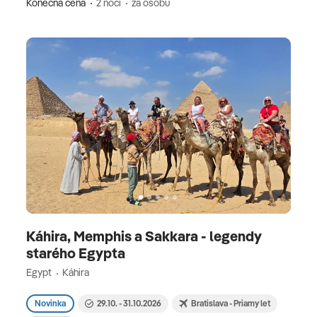
Konečná cena
2 nocí
za osobu
Káhira, Memphis a Sakkara - legendy
starého Egypta
Egypt
Káhira
Novinka
29.10. - 31.10.2026
Bratislava - Priamy let