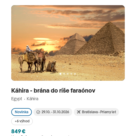
Káhira - brána do ríše faraónov
Egypt
Káhira
Novinka
29.10. - 31.10.2026
Bratislava - Priamy let
+6 výhod
849 €