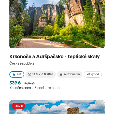
Krkonoše a Adršpašsko - teplické skaly
Česká republika
+8 výhod
4.8
13.8. - 16.8.2026
Autobusom
339 €
484 €
Konečná cena
3 nocí
za osobu
-342 €