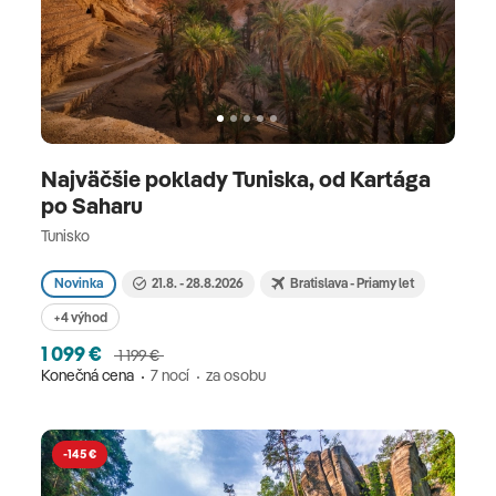
Najväčšie poklady Tuniska, od Kartága
po Saharu
Tunisko
Novinka
21.8. - 28.8.2026
Bratislava - Priamy let
+4 výhod
1 099 €
1 199 €
Konečná cena
7 nocí
za osobu
-145 €