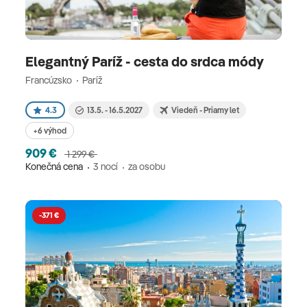
Elegantný Paríž - cesta do srdca módy
Francúzsko
Paríž
4.3
13.5. - 16.5.2027
Viedeň - Priamy let
+6 výhod
909 €
1 299 €
Konečná cena
3 nocí
za osobu
-371 €