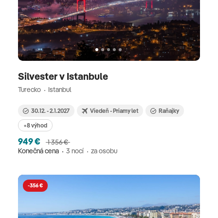
Silvester v Istanbule
Turecko
Istanbul
30.12. - 2.1.2027
Viedeň - Priamy let
Raňajky
+8 výhod
949 €
1 356 €
Konečná cena
3 nocí
za osobu
-356 €