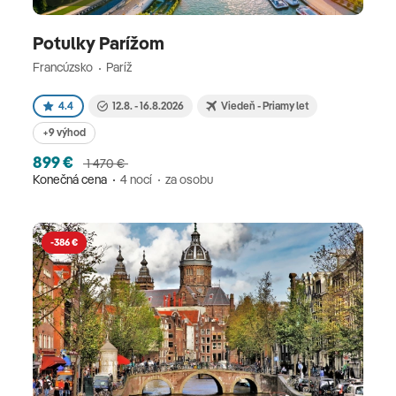
Potulky Parížom
Francúzsko
Paríž
4.4
12.8. - 16.8.2026
Viedeň - Priamy let
+9 výhod
899 €
1 470 €
Konečná cena
4 nocí
za osobu
-386 €