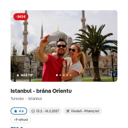
-343 €
NÁŠ TIP
Istanbul - brána Orientu
Turecko
Istanbul
4.6
13.2. - 16.2.2027
Viedeň - Priamy let
+9 výhod