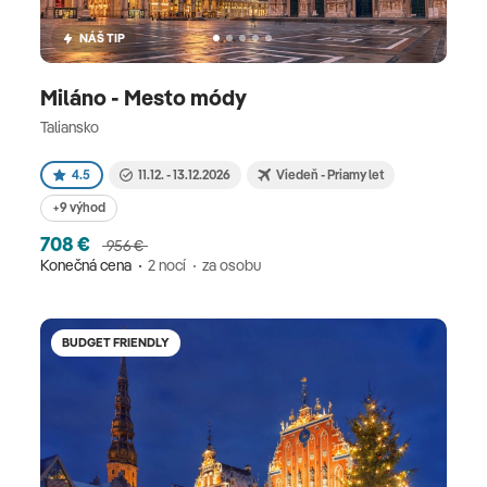
NÁŠ TIP
Miláno - Mesto módy
Taliansko
4.5
11.12. - 13.12.2026
Viedeň - Priamy let
+9 výhod
708 €
956 €
Konečná cena
2 nocí
za osobu
BUDGET FRIENDLY