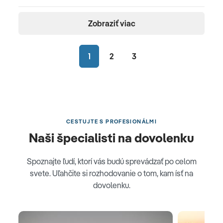
Zobraziť viac
1
2
3
CESTUJTE S PROFESIONÁLMI
Naši špecialisti na dovolenku
Spoznajte ľudí, ktorí vás budú sprevádzať po celom
svete. Uľahčite si rozhodovanie o tom, kam ísť na
dovolenku.