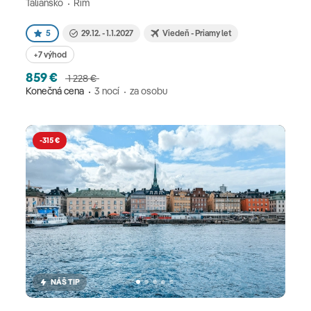
Taliansko
Rím
5
29.12. - 1.1.2027
Viedeň - Priamy let
+7 výhod
859 €
1 228 €
Konečná cena
3 nocí
za osobu
-315 €
NÁŠ TIP