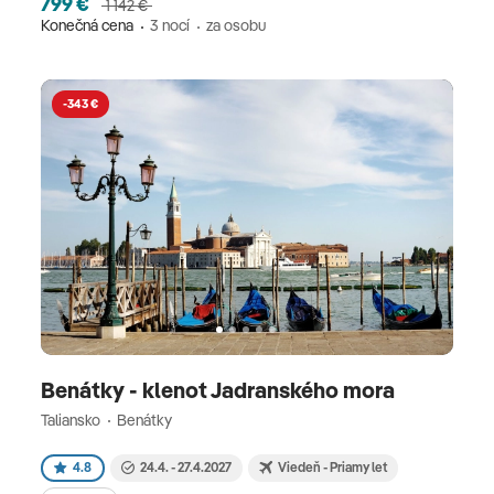
799 €
1 142 €
Konečná cena
3 nocí
za osobu
-343 €
Benátky - klenot Jadranského mora
Taliansko
Benátky
4.8
24.4. - 27.4.2027
Viedeň - Priamy let