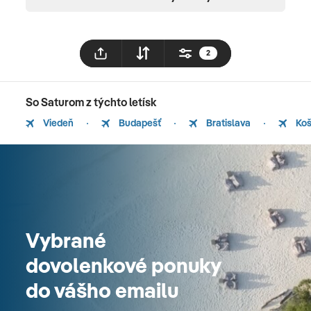
2
So Saturom z týchto letísk
Viedeň
Budapešť
Bratislava
Koš
Vybrané
dovolenkové ponuky
do vášho emailu