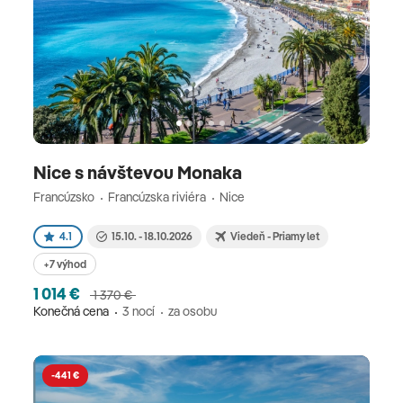
Nice s návštevou Monaka
Francúzsko
Francúzska riviéra
Nice
4.1
15.10. - 18.10.2026
Viedeň - Priamy let
+7 výhod
1 014 €
1 370 €
Konečná cena
3 nocí
za osobu
-441 €