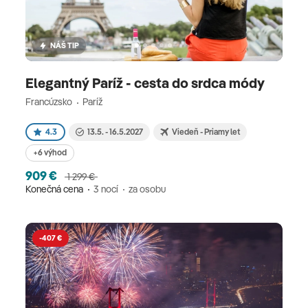
NÁŠ TIP
Elegantný Paríž - cesta do srdca módy
Francúzsko
Paríž
4.3
13.5. - 16.5.2027
Viedeň - Priamy let
+6 výhod
909 €
1 299 €
Konečná cena
3 nocí
za osobu
-407 €