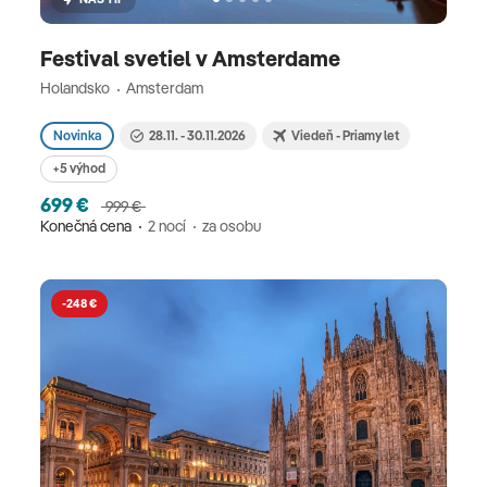
Festival svetiel v Amsterdame
Holandsko
Amsterdam
Novinka
28.11. - 30.11.2026
Viedeň - Priamy let
+5 výhod
699 €
999 €
Konečná cena
2 nocí
za osobu
-248 €