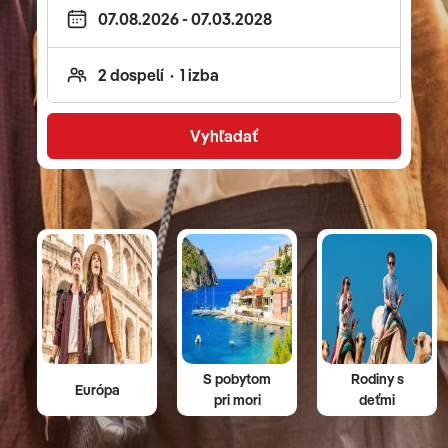
cestovať aj za kultúrou, pozrieť si môžete napríklad
operetu v susednom Rakúsku. Neprehliadnite ani
bohatú ponuku poznávacích zájazdov pre deti -
vidieť môžete napríklad safari, Disneyland v Paríži,
ale aj zábavný park Asterixa a Obelixa.
Vyhľadať
S pobytom
Rodiny s
Európa
pri mori
deťmi