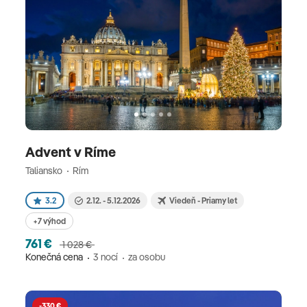
Advent v Ríme
Taliansko
Rím
3.2
2.12. - 5.12.2026
Viedeň - Priamy let
+7 výhod
761 €
1 028 €
Konečná cena
3 nocí
za osobu
-330 €