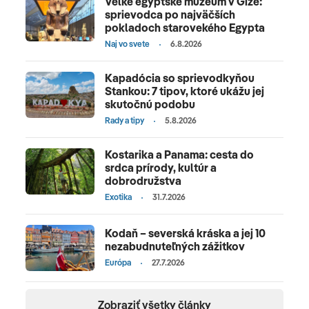
Veľké egyptské múzeum v Gíze:
sprievodca po najväčších
pokladoch starovekého Egypta
Naj vo svete
6.8.2026
Kapadócia so sprievodkyňou
Stankou: 7 tipov, ktoré ukážu jej
skutočnú podobu
Rady a tipy
5.8.2026
Kostarika a Panama: cesta do
srdca prírody, kultúr a
dobrodružstva
Exotika
31.7.2026
Kodaň – severská kráska a jej 10
nezabudnuteľných zážitkov
Európa
27.7.2026
Zobraziť všetky články