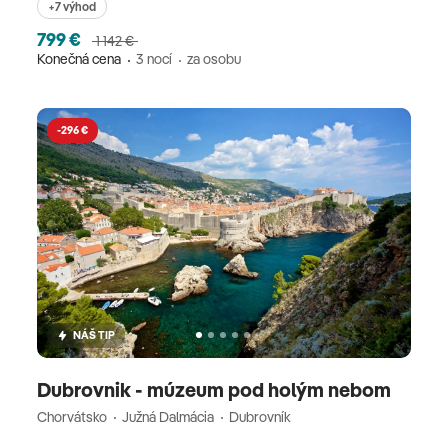
+7 výhod
799 €
1 142 €
Konečná cena
3 nocí
za osobu
-296 €
NÁŠ TIP
Dubrovnik - múzeum pod holým nebom
Chorvátsko
Južná Dalmácia
Dubrovník