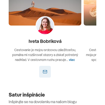
Iveta Bobríková
L
Cestovanie je mojou srdcovou záležitosťou,
Cestovanie
pomáha mi rozširovať obzory a získať potrebný
moja práca v
nadhľad. V cestovnom ruchu pracuje…
viac
spoznávan
Satur inšpirácie
Inšpirujte se na dovolenku na našom blogu