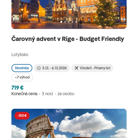
Čarovný advent v Rige - Budget Friendly
Lotyšsko
Novinka
3.12. - 6.12.2026
Viedeň - Priamy let
+7 výhod
719 €
Konečná cena
3 nocí
za osobu
-313 €