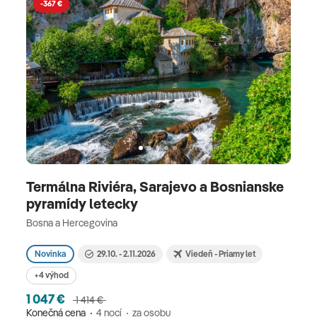
-367 €
Termálna Riviéra, Sarajevo a Bosnianske
pyramídy letecky
Bosna a Hercegovina
Novinka
29.10. - 2.11.2026
Viedeň - Priamy let
+4 výhod
1 047 €
1 414 €
Konečná cena
4 nocí
za osobu