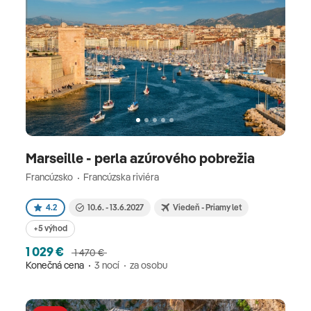
Marseille - perla azúrového pobrežia
Francúzsko
Francúzska riviéra
4.2
10.6. - 13.6.2027
Viedeň - Priamy let
+5 výhod
1 029 €
1 470 €
Konečná cena
3 nocí
za osobu