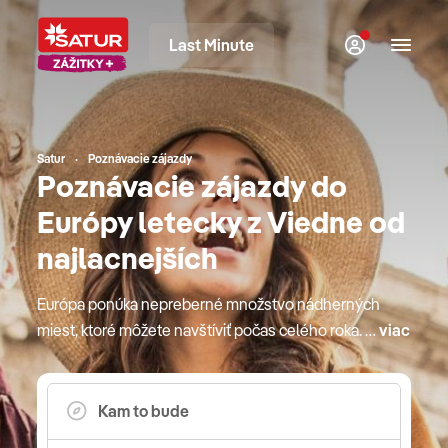
Last Minute
Satur
Poznávacie zájazdy
Poznávacie zájazdy do
Európy letecky z Viedne od
najlacnejších
Európa ponúka nepreberné množstvo nádherných
miest, ktoré môžete navštíviť počas celého roka. Či
viac
už sú to krajiny južnej Európy s poznávacími
zájazdami za miestnymi gurmánskymi špecialitami
a vínom, alebo sever s divokou prírodou, v Európe
je stále čo objavovať. S CK SATUR môžete