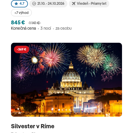
4.7
21.10. - 24.10.2026
Viedeň - Priamy let
+7 výhod
845 €
1 141 €
Konečná cena
3 nocí
za osobu
-369 €
Silvester v Ríme