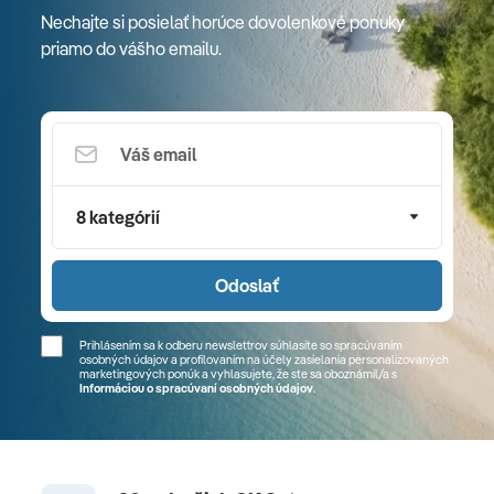
Nechajte si posielať horúce dovolenkové ponuky
priamo do vášho emailu.
8 kategórií
Odoslať
Prihlásením sa k odberu newslettrov súhlasíte so spracúvaním
osobných údajov a profilovaním na účely zasielania personalizovaných
marketingových ponúk a vyhlasujete, že ste sa
oboznámil/a
s
Informáciou o spracúvaní osobných údajov
.