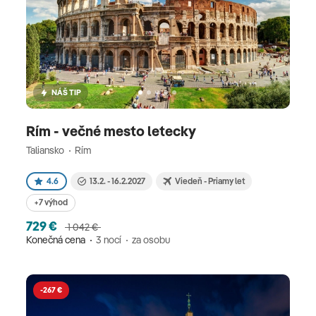
NÁŠ TIP
Rím - večné mesto letecky
Taliansko
Rím
4.6
13.2. - 16.2.2027
Viedeň - Priamy let
+7 výhod
729 €
1 042 €
Konečná cena
3 nocí
za osobu
-267 €