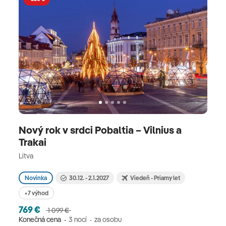
Nový rok v srdci Pobaltia – Vilnius a
Trakai
Litva
Novinka
30.12. - 2.1.2027
Viedeň - Priamy let
+7 výhod
769 €
1 099 €
Konečná cena
3 nocí
za osobu