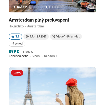
NÁŠ TIP
Amsterdam plný prekvapení
Holandsko
Amsterdam
3.9
9.7. - 12.7.2027
Viedeň - Priamy let
+7 výhod
899 €
1 285 €
Konečná cena
3 nocí
za osobu
-390 €