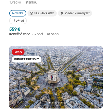
Turecko
Istanbul
Novinka
13.9. - 16.9.2026
Viedeň - Priamy let
+7 výhod
559 €
Konečná cena
3 nocí
za osobu
-274 €
BUDGET FRIENDLY