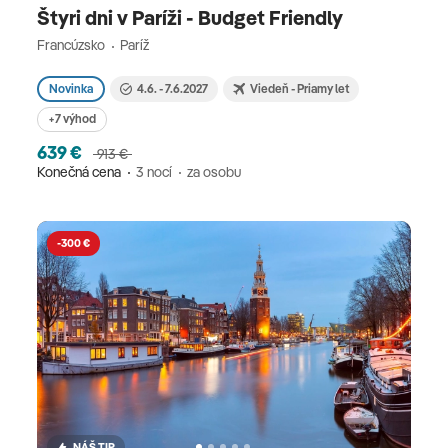
Štyri dni v Paríži - Budget Friendly
Francúzsko
Paríž
Novinka
4.6. - 7.6.2027
Viedeň - Priamy let
+7 výhod
639 €
913 €
Konečná cena
3 nocí
za osobu
-300 €
NÁŠ TIP