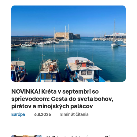
NOVINKA! Kréta v septembri so
sprievodcom: Cesta do sveta bohov,
pirátov a minojských palácov
Európa
6.8.2026
8 minút čítania