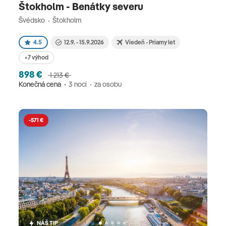
Štokholm - Benátky severu
Švédsko
Štokholm
4.5
12.9. - 15.9.2026
Viedeň - Priamy let
+7 výhod
898 €
1 213 €
Konečná cena
3 nocí
za osobu
-571 €
NÁŠ TIP