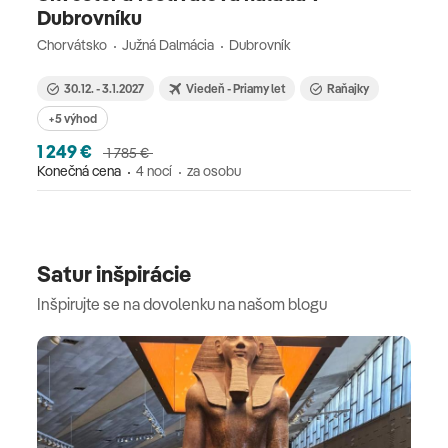
Dubrovníku
Chorvátsko
Južná Dalmácia
Dubrovník
30.12. - 3.1.2027
Viedeň - Priamy let
Raňajky
+5 výhod
1 249 €
1 785 €
Konečná cena
4 nocí
za osobu
Satur inšpirácie
Inšpirujte se na dovolenku na našom blogu