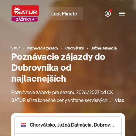
Last Minute
Satur
Poznávacie zájazdy
Chorvátsko
Južná Dalmácia
Poznávacie zájazdy do
Dubrovnika od
najlacnejších
Poznávacie zájazdy pre sezónu 2026/2027 od CK
SATUR sú za konečné ceny vrátane servisných
viac
poplatkov. Okrem štandardných služieb ako sú
ubytovanie, sprievodca či doprava sú v cene
zarátané aj výhody ako skupinové transfery na
letiská k odletom a príletom, miestne letiskové