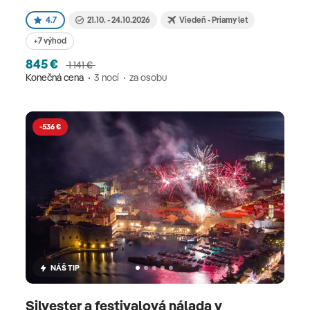
4.7
21.10. - 24.10.2026
Viedeň - Priamy let
+7 výhod
845 €
1 141 €
Konečná cena
3 nocí
za osobu
-536 €
NÁŠ TIP
Silvester a festivalová nálada v