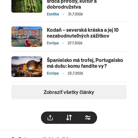
srdca prírody, kultúr a
dobrodružstva
Exotika
31.7.2026
Kodaň – severská kráska a jej 10
nezabudnuteľných zážitkov
Európa
27.7.2026
Španielsko má trofej, Portugalsko
má dušu: komu fandíte vy?
Európa
23.7.2026
Zobraziť všetky články