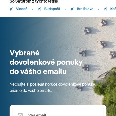
So Saturom z týchto letísk
Viedeň
Budapešť
Bratislava
Koš
Vybrané
dovolenkové ponuky
do vášho emailu
Nechajte si posielať horúce dovolenkové ponuky
priamo do vášho emailu.