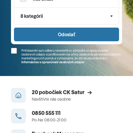
8 kategórií
Odoslať
Prihlásením sa k odberu newslettrov súhlasíte so spracúvaním
osobných údajov a profilovaním na účely zasielania personalizovaných
marketingových ponúk a vyhlasujete, že ste sa
oboznámil/a
s
Informáciou o spracúvaní osobných údajov
.
20 pobočiek CK Satur
Navštívte nás osobne
0850 555 111
Po-Ne 08:00-21:00