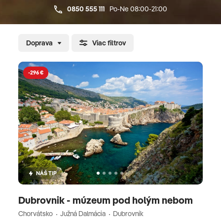
0850 555 111
Po-Ne 08:00-21:00
Doprava
Viac filtrov
-296 €
NÁŠ TIP
Dubrovnik - múzeum pod holým nebom
Chorvátsko
Južná Dalmácia
Dubrovník