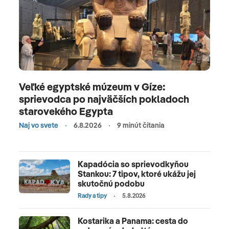
Veľké egyptské múzeum v Gíze:
sprievodca po najväčších pokladoch
starovekého Egypta
Naj vo svete
6.8.2026
9 minút čítania
Kapadócia so sprievodkyňou
Stankou: 7 tipov, ktoré ukážu jej
skutočnú podobu
Rady a tipy
5.8.2026
Kostarika a Panama: cesta do