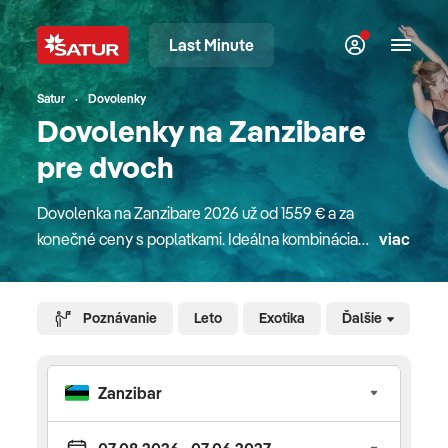
Last Minute
Satur
Dovolenky
Dovolenky na Zanzibare
pre dvoch
Dovolenka na Zanzibare 2026 už od 1559 € a za
konečné ceny s poplatkami. Ideálna kombinácia
viac
pobytu pri mori a jedinečného zážitku pozorovania
zvierat v podobe Safari v Afrike, ktorú môžete zažiť
špeciálnym priamym letom z Bratislavy od
Poznávanie
Leto
Exotika
Ďalšie
decembra až do mája a aj z Košíc počas jarných
prázdnin. Dlhé, biele a pieskové pláže ako na
Maldivách obmývané teplými tyrkysovými vodami
Indického oceánu sú ideálnym miestom pre
dokonalý odpočinok, relax, opaľovanie a