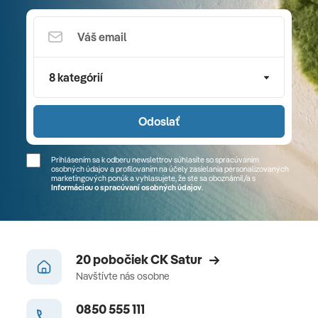
8 kategórií
Odoslať
Prihlásením sa k odberu newslettrov súhlasíte so spracúvaním
osobných údajov a profilovaním na účely zasielania personalizovaných
marketingových ponúk a vyhlasujete, že ste sa
oboznámil/a
s
Informáciou o spracúvaní osobných údajov
.
20 pobočiek CK Satur
Navštívte nás osobne
0850 555 111