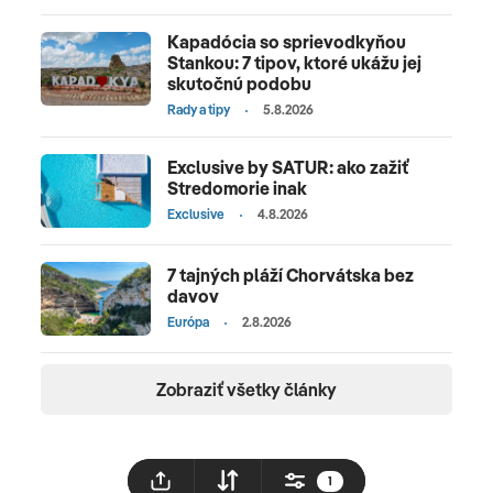
Kapadócia so sprievodkyňou
Stankou: 7 tipov, ktoré ukážu jej
skutočnú podobu
Rady a tipy
5.8.2026
Exclusive by SATUR: ako zažiť
Stredomorie inak
Exclusive
4.8.2026
7 tajných pláží Chorvátska bez
davov
Európa
2.8.2026
Zobraziť všetky články
1