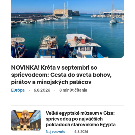
dostanete pohodlne špeciálnym priamym letom
s technickým medzipristátím v Hurghade z
Bratislavy od decembra až do mája a aj z Košíc
počas jarných prázdnin. Let trvá približne 10,5
hodiny. V prípade technického medzipristátia
v Salalah vo vybraných termínoch let trvá 13 hodín.
Pre detailné informácie o destinácii, počasí,
dôležitých kontaktoch a iných zaujímavostiach si
prečítajte nášho turistického sprievodcu
NOVINKA! Kréta v septembri so
Zanzibarom.
sprievodcom: Cesta do sveta bohov,
pirátov a minojských palácov
Európa
6.8.2026
8 minút čítania
Veľké egyptské múzeum v Gíze:
sprievodca po najväčších
pokladoch starovekého Egypta
Naj vo svete
6.8.2026