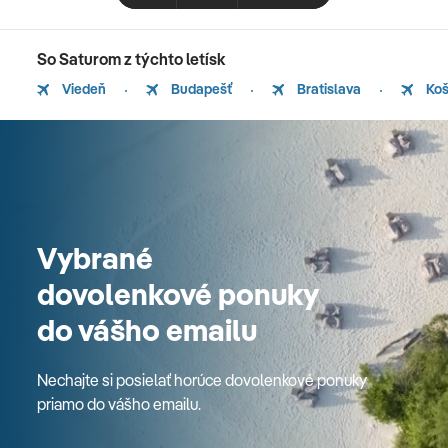
So Saturom z týchto letísk
Viedeň
Budapešť
Bratislava
Koš
Vybrané
dovolenkové ponuky
do vášho emailu
Nechajte si posielať horúce dovolenkové ponuky
priamo do vášho emailu.