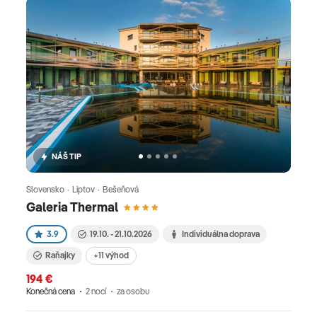
NÁŠ TIP
Slovensko · Liptov · Bešeňová
Galeria Thermal
3.9
19.10. - 21.10.2026
Individuálna doprava
Raňajky
+11 výhod
194 €
Konečná cena
2 nocí
za osobu