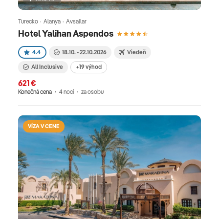
Turecko · Alanya · Avsallar
Hotel Yalihan Aspendos
4.4
18.10. - 22.10.2026
Viedeň
All Inclusive
+19 výhod
621 €
Konečná cena
4 nocí
za osobu
VÍZA V CENE