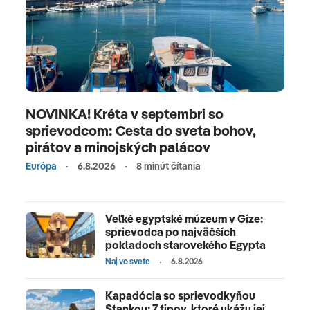
NOVINKA! Kréta v septembri so
sprievodcom: Cesta do sveta bohov,
pirátov a minojských palácov
Európa
6.8.2026
8 minút čítania
Veľké egyptské múzeum v Gíze:
sprievodca po najväčších
pokladoch starovekého Egypta
Naj vo svete
6.8.2026
Kapadócia so sprievodkyňou
Stankou: 7 tipov, ktoré ukážu jej