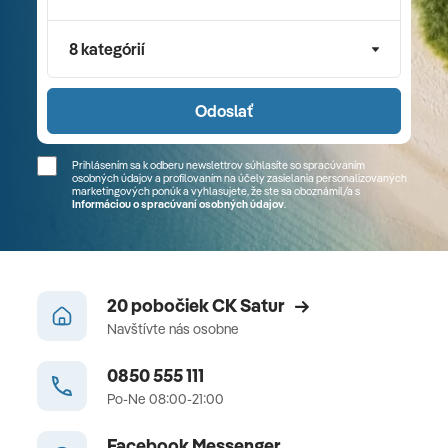
8 kategórií
Odoslať
Prihlásením sa k odberu newslettrov súhlasíte so spracúvaním
osobných údajov a profilovaním na účely zasielania personalizovaných
marketingových ponúk a vyhlasujete, že ste sa
oboznámil/a
s
Informáciou o spracúvaní osobných údajov
.
20 pobočiek CK Satur
Navštívte nás osobne
0850 555 111
Po-Ne 08:00-21:00
Facebook Messenger