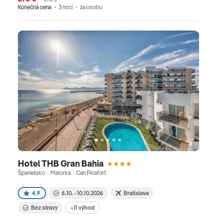
Konečná cena
3 nocí
za osobu
Hotel THB Gran Bahia
Španielsko · Malorka · Can Picafort
4.9
6.10. - 10.10.2026
Bratislava
Bez stravy
+11 výhod