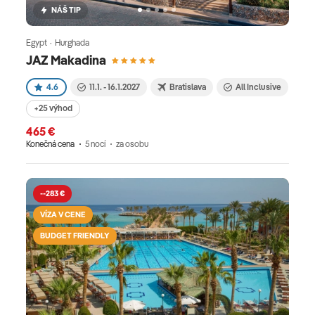
NÁŠ TIP
Egypt · Hurghada
JAZ Makadina
4.6
11.1. - 16.1.2027
Bratislava
All Inclusive
+25 výhod
465 €
Konečná cena
5 nocí
za osobu
--283 €
VÍZA V CENE
BUDGET FRIENDLY