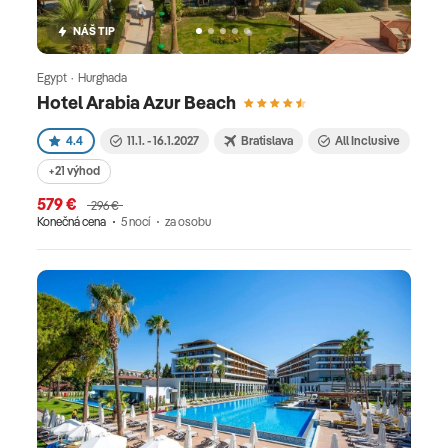
NÁŠ TIP
Egypt · Hurghada
Hotel Arabia Azur Beach
4.4
11.1. - 16.1.2027
Bratislava
All Inclusive
+21 výhod
579 €
296 €
Konečná cena
5 nocí
za osobu