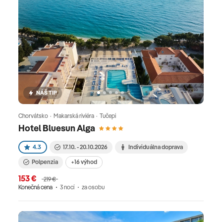
NÁŠ TIP
Chorvátsko · Makarská riviéra · Tučepi
Hotel Bluesun Alga
4.3
17.10. - 20.10.2026
Individuálna doprava
Polpenzia
+16 výhod
153 €
219 €
Konečná cena
3 nocí
za osobu