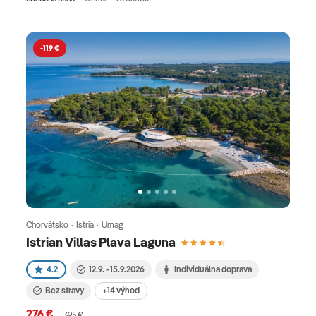
-119 €
Chorvátsko · Istria · Umag
Istrian Villas Plava Laguna
4.2
12.9. - 15.9.2026
Individuálna doprava
Bez stravy
+14 výhod
276 €
395 €