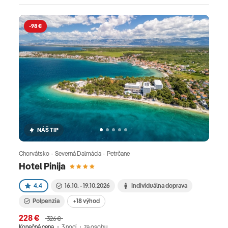
-98 €
NÁŠ TIP
Chorvátsko · Severná Dalmácia · Petrčane
Hotel Pinija
4.4
16.10. - 19.10.2026
Individuálna doprava
Polpenzia
+18 výhod
228 €
326 €
Konečná cena
3 nocí
za osobu