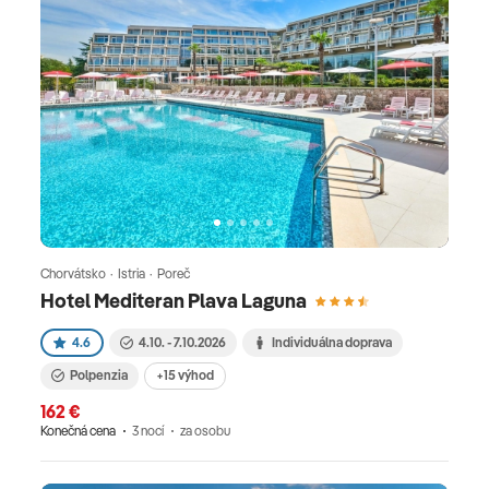
Chorvátsko · Istria · Poreč
Hotel Mediteran Plava Laguna
4.6
4.10. - 7.10.2026
Individuálna doprava
Polpenzia
+15 výhod
162 €
Konečná cena
3 nocí
za osobu