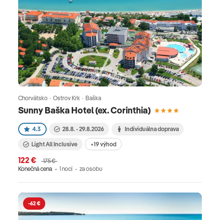
Chorvátsko · Ostrov Krk · Baška
Sunny Baška Hotel (ex. Corinthia)
4.3
28.8. - 29.8.2026
Individuálna doprava
Light All Inclusive
+19 výhod
122 €
175 €
Konečná cena
1 nocí
za osobu
-62 €