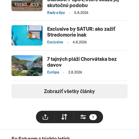
skutočnú podobu
Rady a tipy
5.8.2026
Exclusive by SATUR: ako zažiť
Stredomorie inak
Exclusive
4.8.2026
7 tajných pláží Chorvátska bez
davov
Európa
2.8.2026
Zobraziť všetky články
1
So Saturom z týchto letísk