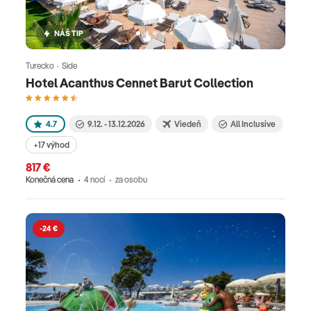
NÁŠ TIP
Turecko · Side
Hotel Acanthus Cennet Barut Collection
4.7
9.12. - 13.12.2026
Viedeň
All Inclusive
+17 výhod
817 €
Konečná cena
4 nocí
za osobu
-24 €