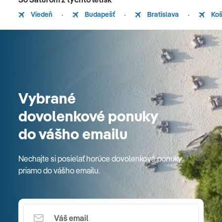
Viedeň
Budapešť
Bratislava
Koš
Vybrané
dovolenkové ponuky
do vášho emailu
Nechajte si posielať horúce dovolenkové ponuky
priamo do vášho emailu.