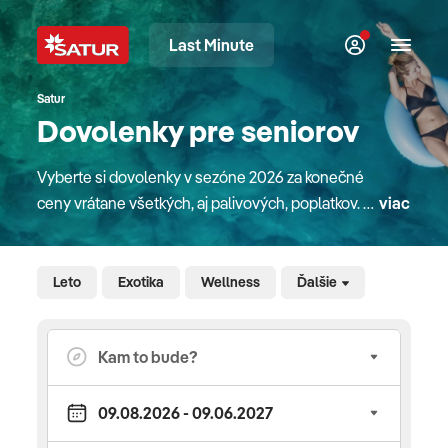
Last Minute
Satur
Dovolenky pre seniorov
Vyberte si dovolenky v sezóne 2026 za konečné
ceny vrátane všetkých, aj palivových, poplatkov. V
viac
našej ponuke nájdete atraktívne pobyty v
destináciách na celom svete. Či sú to pobyty pri
mori, plavby loďou, poznávacie zájazdy alebo
Leto
Exotika
Wellness
Ďalšie
pobyty na Slovensku. Pre rodiny s deťmi máme
zaujímavé detské paušále a pobyty na Slovensku
majú deti úplne zdarma. V mnohých hoteloch
doma aj v zahraničí sa o zábavu detí starajú
slovenskí animátori rodinného klubu Planet Fun.
Do letných destinácií sa s nami dostanete letecky