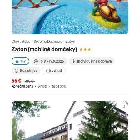
Chorvátsko · Severná Dalmácia · Zaton
Zaton (mobilné domčeky)
4.7
16.9. - 19.9.2026
Individuálna doprava
Bez stravy
+16 výhod
56 €
80 €
Konečná cena
3 nocí
za osobu