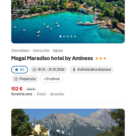
Chorvátsko · Ostrov Krk · Njivice
Magal Maradiso hotel by Aminess
4.1
18.10. - 21.10.2026
Individuálna doprava
Polpenzia
+13 výhod
102 €
146 €
Konečná cena
3 nocí
za osobu