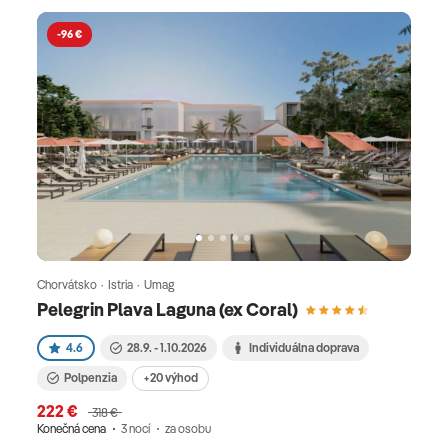
-96 €
Chorvátsko · Istria · Umag
Pelegrin Plava Laguna (ex Coral)
4.6
28.9. - 1.10.2026
Individuálna doprava
Polpenzia
+20 výhod
222 €
318 €
Konečná cena
3 nocí
za osobu