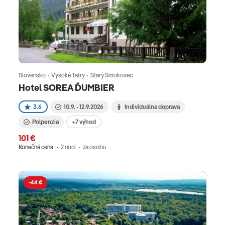
Slovensko · Vysoké Tatry · Starý Smokovec
Hotel SOREA ĎUMBIER
3.6
10.9. - 12.9.2026
Individuálna doprava
Polpenzia
+7 výhod
101 €
Konečná cena
2 nocí
za osobu
-44 €