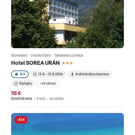
Slovensko · Vysoké Tatry · Tatranská Lomnica
Hotel SOREA URÁN
4.4
13.8. - 15.8.2026
Individuálna doprava
Raňajky
+12 výhod
115 €
Konečná cena
2 nocí
za osobu
-53 €