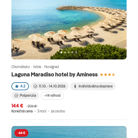
Chorvátsko · Istria · Novigrad
Laguna Maradiso hotel by Aminess
4.2
11.10. - 14.10.2026
Individuálna doprava
Polpenzia
+14 výhod
144 €
206 €
Konečná cena
3 nocí
za osobu
-66 €