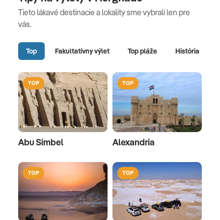
Tieto lákavé destinacie a lokality sme vybrali len pre
vás.
Top
Fakultatívny výlet
Top pláže
História
TOP
TOP
Abu Simbel
Alexandria
TOP
TOP