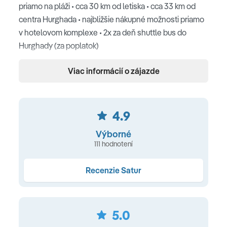
priamo na pláži • cca 30 km od letiska • cca 33 km od
centra Hurghada • najbližšie nákupné možnosti priamo
v hotelovom komplexe • 2x za deň shuttle bus do
Hurghady (za poplatok)
Pláž
Viac informácií o zájazde
priamo pri piesočnatej pláži • vyhradená časť pláže pre
klientov každého hotela • pláž s pozvoľným vstupom
4.9
do mora • ležadlá, slnečníky, osušky (zdarma) • vodné
športy, potápanie (za poplatok) • vlastný koralový útes •
Výborné
plážový bar
111 hodnotení
Ubytovanie
Recenzie Satur
kúpeľňa s WC • sušič vlasov • SAT TV • Wi-Fi zadarmo •
individuálna klimatizácia • telefón • trezor (zdarma) •
5.0
minibar (za poplatok) • set na prípravu kávy a čaju •