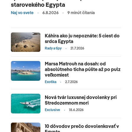
starovekého Egypta
Naj vo svete
6.8.2026
9 minút čítania
Káhira ako ju nepoznáte: 5 ciest do
srdca Egypta
Rady a tipy
21.7.2026
Marsa Matrouh na dosah: od
absolútneho ticha púšte až po pulz
veľkomiest
Exotika
2.7.2026
Nová tvár luxusnej dovolenky pri
Stredozemnom mori
Exclusive
18.6.2026
10 dôvodov prečo dovolenkovať v
Egypte