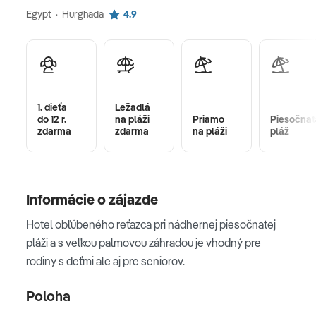
Egypt · Hurghada
4.9
1. dieťa
Ležadlá
do 12 r.
na pláži
Priamo
Piesočnat
zdarma
zdarma
na pláži
pláž
Informácie o zájazde
Hotel obľúbeného reťazca pri nádhernej piesočnatej
pláži a s veľkou palmovou záhradou je vhodný pre
rodiny s deťmi ale aj pre seniorov.
Poloha