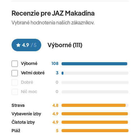
Recenzie pre JAZ Makadina
Vybrané hodnotenia našich zákazníkov.
Výborné (
111
)
4.9
/
5
Výborné
108
Veľmi dobré
3
Dobré
0
Nič moc
0
Strava
4.8
Vybavenie izby
4.9
Čistota izby
4.9
Pláž
5