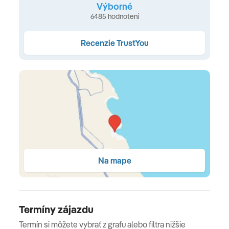
balkón alebo terasa s výhľadom do záhrady
Výborné
6485 hodnotení
TYPY IZIEB
Recenzie TrustYou
Superior izba
s možnosťou 1 prístelky pre dieťa (32 m²,
manželská posteľ alebo oddelené lôžka, pohovka,
výhľad na bazén či záhradu)
Superior rodinná izba
s možnosťou 2 prísteliek (44 m²,
manželská posteľ a 2 pevné lôžka výhľad na bazén či
záhradu)
Stravovanie
Na mape
All inclusive
raňajky, obedy a večere formou bufetových stolov • cez
deň ľahké občerstvenie (káva, čaj, sladké pečivo,
Termíny zájazdu
zmrzlina) • vybrané alkoholické a nealkoholické nápoje
Termín si môžete vybrať z grafu alebo filtra nižšie