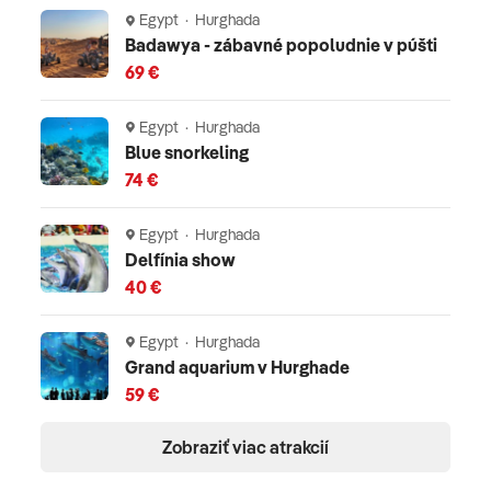
komplexné cestovné poistenie - viac informácií v CK
Egypt · Hurghada
Badawya - zábavné popoludnie v púšti
Oficiálne hodnotenie
69 €
*****
Egypt · Hurghada
Blue snorkeling
74 €
Egypt · Hurghada
Delfínia show
40 €
Egypt · Hurghada
Grand aquarium v Hurghade
59 €
Zobraziť viac atrakcií