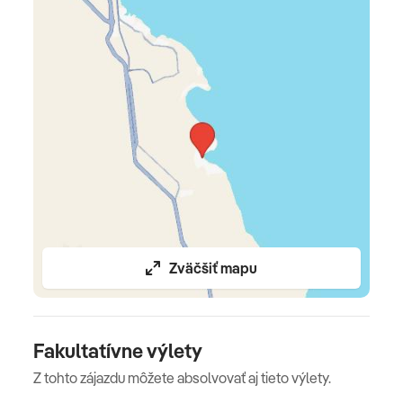
v Superior dvojlôžkovej izbe • možnosť ubytovania 2+2
v Superior rodinnej izbe
Celková cena zahŕňa
leteckú dopravu, 7x (resp. 4x, 10x, 11x, 14x) ubytovanie,
all inclusive, poistenie insolventnosti, vízové poplatky
(v prípade termínov Satur Dynamic vízové poplatky nie
sú v cene, platia sa primo na letisku po prílete, cca 30
Zväčšiť mapu
USD/osoba), služby delegáta CK, servisné poplatky
(letiskové poplatky, bezpečnostná taxa, iné poplatky
súvisiace s vykonaním leteckej dopravy a transfery)
Fakultatívne výlety
Celková cena nezahŕňa
Z tohto zájazdu môžete absolvovať aj tieto výlety.