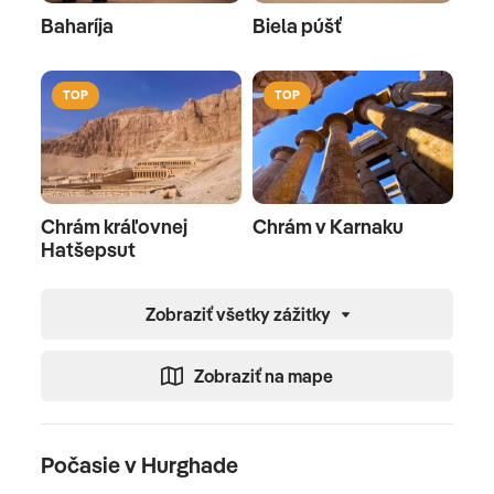
Baharíja
Biela púšť
TOP
TOP
Chrám kráľovnej
Chrám v Karnaku
Hatšepsut
Zobraziť všetky zážitky
Zobraziť na mape
Počasie v Hurghade