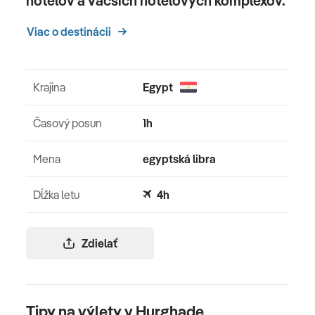
hotelov a väčších hotelových komplexov.
Viac o destinácii
Krajina
Egypt
Časový posun
1h
Mena
egyptská libra
Dĺžka letu
4h
Zdielať
Tipy na výlety v Hurghade