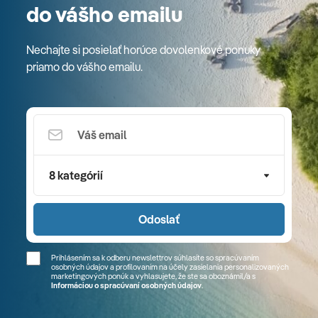
do vášho emailu
Nechajte si posielať horúce dovolenkové ponuky
priamo do vášho emailu.
8 kategórií
Odoslať
Prihlásením sa k odberu newslettrov súhlasíte so spracúvaním
osobných údajov a profilovaním na účely zasielania personalizovaných
marketingových ponúk a vyhlasujete, že ste sa
oboznámil/a
s
Informáciou o spracúvaní osobných údajov
.