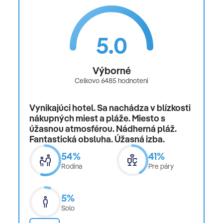
5.0
Výborné
Celkovo 6485 hodnotení
Vynikajúci hotel. Sa nachádza v blízkosti
nákupných miest a pláže. Miesto s
úžasnou atmosférou. Nádherná pláž.
Fantastická obsluha. Úžasná izba.
54%
41%
Rodina
Pre páry
5%
Solo