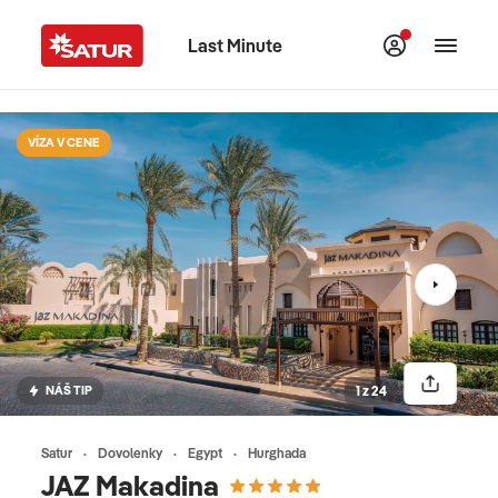
Last Minute
VÍZA V CENE
NÁŠ TIP
1 z 24
Satur
Dovolenky
Egypt
Hurghada
JAZ Makadina