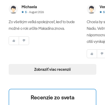
Michaela
Ve
5
August 2026
5
Zo všetkým veľká spokojnosť, keď to bude
Chcela by 
možné o rok určite Makadina znova.
Nadiu. Veľmi
nápomocná.
cítili vynika
Zobraziť viac recenzií
Recenzie zo sveta