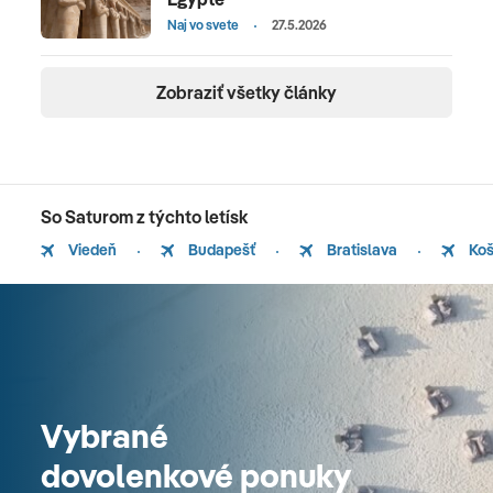
Naj vo svete
27.5.2026
Zobraziť všetky články
So Saturom z týchto letísk
Viedeň
Budapešť
Bratislava
Koš
Vybrané
dovolenkové ponuky