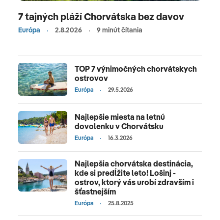
7 tajných pláží Chorvátska bez davov
Európa
2.8.2026
9 minút čítania
TOP 7 výnimočných chorvátskych
ostrovov
Európa
29.5.2026
Najlepšie miesta na letnú
dovolenku v Chorvátsku
Európa
16.3.2026
Najlepšia chorvátska destinácia,
kde si predĺžite leto! Lošinj -
ostrov, ktorý vás urobí zdravším i
šťastnejším
Európa
25.8.2025