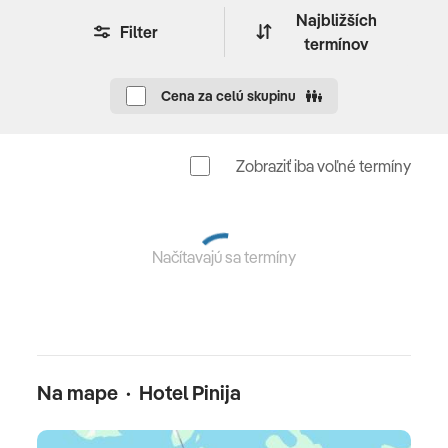
aktivity: fitnes • plážový volejbal • tenis • minigolf •
Najbližších
Filter
petang • stolný tenis • prenájom bicyklov • suveníry •
termínov
hotelové animácie sezóne 15.4. – 30.9. • parkovanie
zdarma na vyhradenom mieste väčšinou pod stromami
Cena za celú skupinu
• v neďalekom centre možnosť občerstvenia a
obchodíky so suvenírmi • novinkou je kongresové a
eventové centrum Zadar (multifunkčné sály pre až 650
Zobraziť iba voľné termíny
osôb)
Pre deti
Načítavajú sa termíny
detské ihrisko • mini klub • denné a večerné animačné
programy • vonkajší bazén so sladkou vodou • detská
stolička v jedálni • detská postieľka na prepotvrdenie za
poplatok 5 EUR/deň (platba na mieste)
Na mape · Hotel Pinija
Celková cena zahŕňa
ubytovanie s polpenziou resp. plnou penziou, delegáta