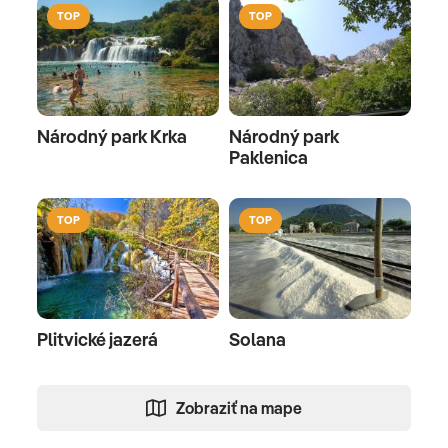
TOP
TOP
Národný park Krka
Národný park
Paklenica
TOP
TOP
Plitvické jazerá
Solana
Zobraziť na mape