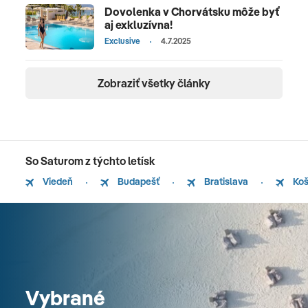
Dovolenka v Chorvátsku môže byť
aj exkluzívna!
Exclusive
4.7.2025
Zobraziť všetky články
So Saturom z týchto letísk
Viedeň
Budapešť
Bratislava
Koš
Vybrané