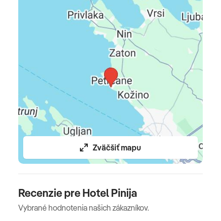
CK v období 13.06.-12.09., pri výbere pobytu s dopravou
v cene je doprava luxusným klimatizovaným
autobusom
Povinné doplatky
pobytová taxa: osoba nad 18 r. 1,5 EUR/noc , dieťa 12-18 r.
0,75 EUR/noc (platba na recepcii)
Oficiálne hodnotenie
****
Zväčšiť mapu
Poznámka
domáce zvieratá nie sú povolené
Recenzie pre Hotel Pinija
Vybrané hodnotenia našich zákazníkov.