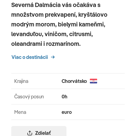
Severná Dalmácia vás očakáva s
množstvom prekvapení, kryštálovo
modrým morom, bielymi kameňmi,
levanduľou, viničom, citrusmi,
oleandrami i rozmarínom.
Viac o destinácii
Krajina
Chorvátsko
Časový posun
0h
Mena
euro
Zdielať