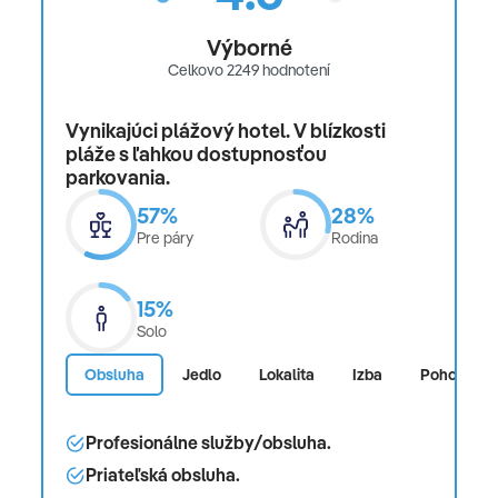
Výborné
Celkovo 2249 hodnotení
Vynikajúci plážový hotel. V blízkosti
pláže s ľahkou dostupnosťou
parkovania.
57%
28%
Pre páry
Rodina
15%
Solo
Obsluha
Jedlo
Lokalita
Izba
Pohodlie
Profesionálne služby/obsluha.
Priateľská obsluha.