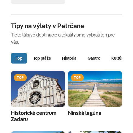
Tipy na výlety v Petrčane
Tieto lákavé destinacie a lokality sme vybrali len pre
vás.
Top
Top pláže
História
Gastro
Kultúra
TOP
TOP
Historické centrum
Ninská lagúna
Zadaru