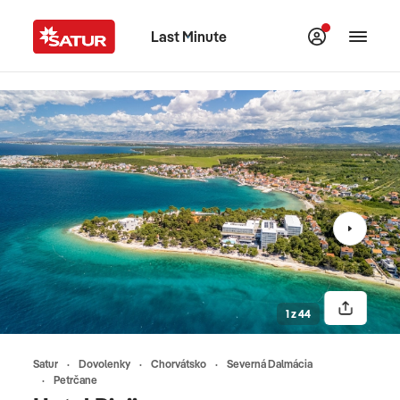
Last Minute
1 z 44
Satur
Dovolenky
Chorvátsko
Severná Dalmácia
Petrčane