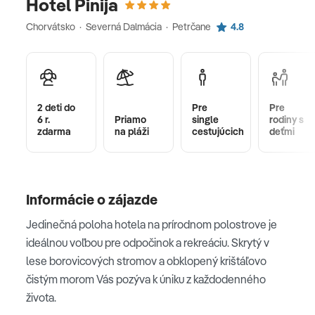
Hotel Pinija
Chorvátsko · Severná Dalmácia · Petrčane
4.8
2 deti do
Pre
Pre
6 r.
Priamo
single
rodiny s
zdarma
na pláži
cestujúcich
deťmi
Informácie o zájazde
Jedinečná poloha hotela na prírodnom polostrove je
ideálnou voľbou pre odpočinok a rekreáciu. Skrytý v
lese borovicových stromov a obklopený krištáľovo
čistým morom Vás pozýva k úniku z každodenného
života.