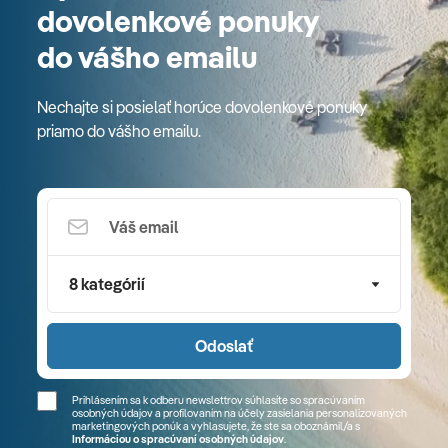
dovolenkové ponuky
do vášho emailu
Nechajte si posielať horúce dovolenkové ponuky
priamo do vášho emailu.
8 kategórií
Odoslať
Prihlásením sa k odberu newslettrov súhlasíte so spracúvaním
osobných údajov a profilovaním na účely zasielania personalizovaných
marketingových ponúk a vyhlasujete, že ste sa
oboznámil/a
s
Informáciou o spracúvaní osobných údajov
.