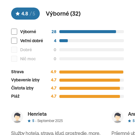
Výborné (
32
)
4.8
/
5
Výborné
28
Veľmi dobré
4
Dobré
0
Nič moc
0
Strava
4.9
Vybavenie izby
4.7
Čistota izby
4.7
Pláž
4.7
Henrieta
An
5
September 2025
5
Služby hotela, strava, kľud, prostredie, more,
Príjemné ub