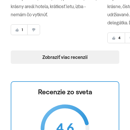
krásny areál hotela, krátkosť letu, izba -
krásne, čist
nemám čo vytknúť.
udržiavané.
delegátka.
1
4
Zobraziť viac recenzií
Recenzie zo sveta
4.6