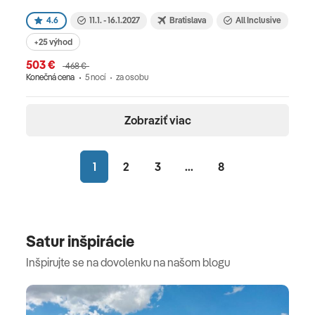
4.6
11.1. - 16.1.2027
Bratislava
All Inclusive
+25 výhod
503 €
468 €
Konečná cena
5 nocí
za osobu
Zobraziť viac
1
2
3
...
8
Satur inšpirácie
Inšpirujte se na dovolenku na našom blogu