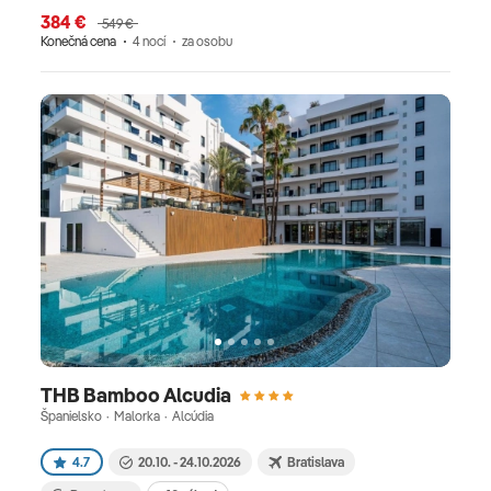
384 €
549 €
Konečná cena
4 nocí
za osobu
THB Bamboo Alcudia
Španielsko · Malorka · Alcúdia
4.7
20.10. - 24.10.2026
Bratislava