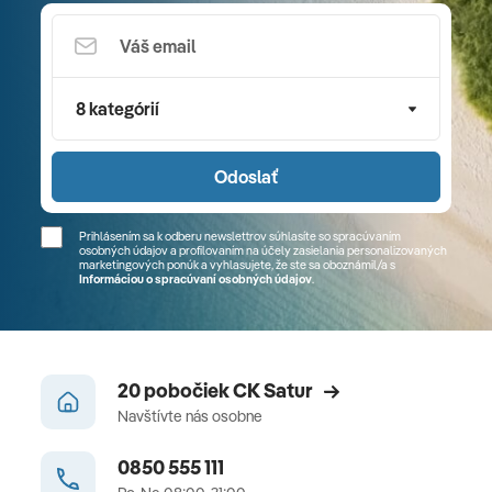
8 kategórií
Odoslať
Prihlásením sa k odberu newslettrov súhlasíte so spracúvaním
osobných údajov a profilovaním na účely zasielania personalizovaných
marketingových ponúk a vyhlasujete, že ste sa
oboznámil/a
s
Informáciou o spracúvaní osobných údajov
.
20 pobočiek CK Satur
Navštívte nás osobne
0850 555 111