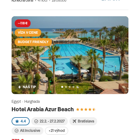
Konečná cena
4 nocí
za osobu
--118 €
VÍZA V CENE
BUDGET FRIENDLY
NÁŠ TIP
Egypt · Hurghada
Hotel Arabia Azur Beach
4.4
22.2. - 27.2.2027
Bratislava
All Inclusive
+21 výhod