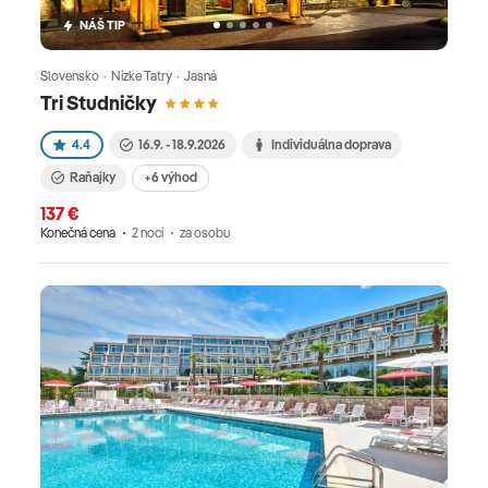
krajinou vynikajúcej gastronómie,
NÁŠ TIP
temperamentného obyvateľstva, krásnych pláži,
tyrkysového mora a samozrejme bohatej histórie.
Slovensko · Nízke Tatry · Jasná
Kamkoľvek sa v Taliansku vyberiete budete
Tri Studničky
spokojný a nadšený. Je obľúbenou destináciou tak
4.4
16.9. - 18.9.2026
Individuálna doprava
pre dovolenku pri mori ako aj pre poznávanie. Za
kvalitným vínom, či dobrým proscuittom sa môžete
Raňajky
+6 výhod
vybrať do nádherného Toskánska, za nekonečne
137 €
dlhými plážami na Jadran, za bohatou históriou,
Konečná cena
2 nocí
za osobu
neopakovateľnou atmosférou mestečiek
a zmrzlinou na ostrov Sicília, za tyrkysovou farbou
mora a agro turizmom na ostrov Sardínia a za
panenskou prírodou, horskými masívmi
a okúzľujúcimi prírodnými scenériami zase do
Kalábrie. Pre Bulharsko je typická očarujúca
história, zaujímavá slovansko-balkánska kultúra,
priaznivé ceny či bohatá balkánska pohostinnosť.