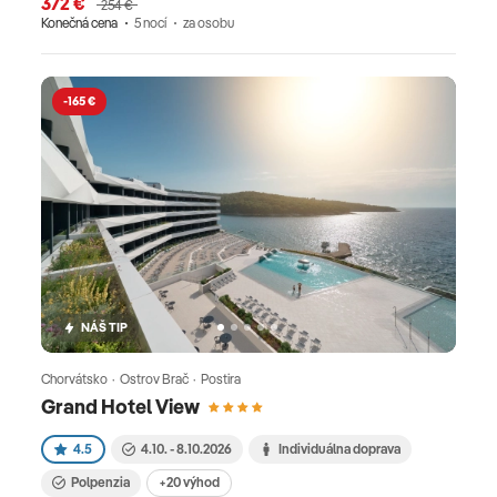
372 €
254 €
Konečná cena
5 nocí
za osobu
-165 €
NÁŠ TIP
Chorvátsko · Ostrov Brač · Postira
Grand Hotel View
4.5
4.10. - 8.10.2026
Individuálna doprava
Polpenzia
+20 výhod