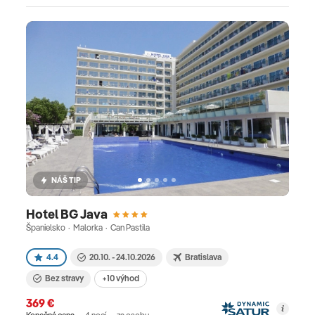
NÁŠ TIP
Hotel BG Java
Španielsko · Malorka · Can Pastila
4.4
20.10. - 24.10.2026
Bratislava
Bez stravy
+10 výhod
369 €