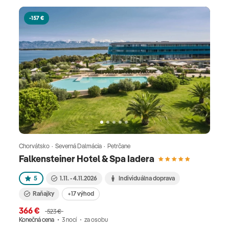
-157 €
Chorvátsko · Severná Dalmácia · Petrčane
Falkensteiner Hotel & Spa Iadera
5
1.11. - 4.11.2026
Individuálna doprava
Raňajky
+17 výhod
366 €
523 €
Konečná cena
3 nocí
za osobu