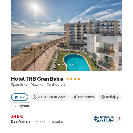
Hotel THB Gran Bahia
Španielsko · Malorka · Can Picafort
4.9
20.10. - 24.10.2026
Bratislava
Raňajky
+11 výhod
345 €
Konečná cena
4 nocí
za osobu