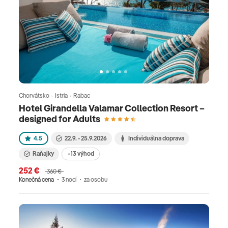
Chorvátsko · Istria · Rabac
Hotel Girandella Valamar Collection Resort –
designed for Adults
4.5
22.9. - 25.9.2026
Individuálna doprava
Raňajky
+13 výhod
252 €
360 €
Konečná cena
3 nocí
za osobu