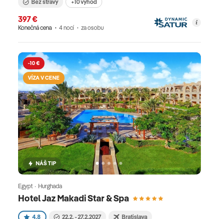
Bez stravy
+10 výhod
397 €
Konečná cena
4 nocí
za osobu
-10 €
VÍZA V CENE
NÁŠ TIP
Egypt · Hurghada
Hotel Jaz Makadi Star & Spa
4.8
22.2. - 27.2.2027
Bratislava