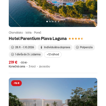
Chorvátsko · Istria · Poreč
Hotel Parentium Plava Laguna
28.9. - 1.10.2026
Individuálna doprava
Polpenzia
1 dieťa do 3 r. zdarma
+12 výhod
219 €
313 €
Konečná cena
3 nocí
za osobu
-96 €