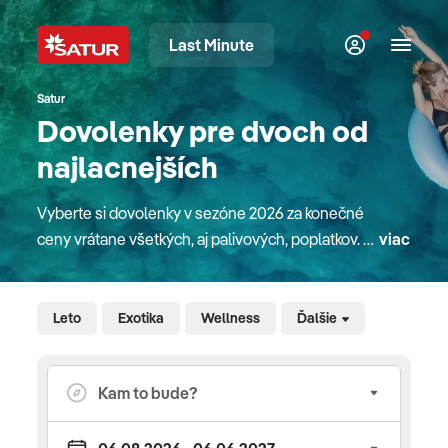
Last Minute
Satur
Dovolenky pre dvoch od
najlacnejších
Vyberte si dovolenky v sezóne 2026 za konečné
ceny vrátane všetkých, aj palivových, poplatkov. V
viac
našej ponuke nájdete atraktívne pobyty v
destináciách na celom svete. Či sú to pobyty pri
mori, plavby loďou, poznávacie zájazdy alebo
Leto
Exotika
Wellness
Ďalšie
pobyty na Slovensku. Pre rodiny s deťmi máme
zaujímavé detské paušále a pobyty na Slovensku
majú deti úplne zdarma. V mnohých hoteloch
doma aj v zahraničí sa o zábavu detí starajú
slovenskí animátori rodinného klubu Planet Fun.