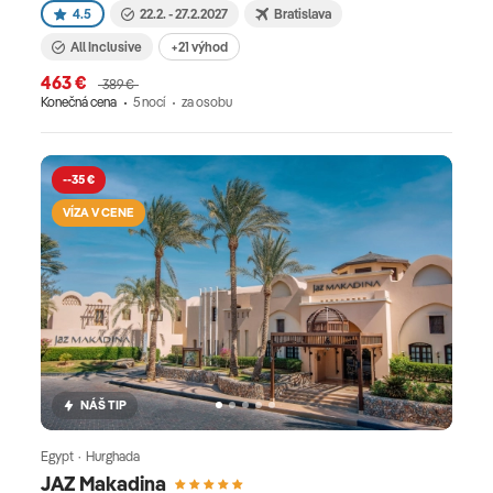
4.5
22.2. - 27.2.2027
Bratislava
All Inclusive
+21 výhod
463 €
389 €
Konečná cena
5 nocí
za osobu
--35 €
VÍZA V CENE
NÁŠ TIP
Egypt · Hurghada
JAZ Makadina