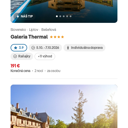
NÁŠ TIP
Slovensko · Liptov · Bešeňová
Galeria Thermal
3.9
5.10. - 7.10.2026
Individuálna doprava
Raňajky
+11 výhod
191 €
Konečná cena
2 nocí
za osobu