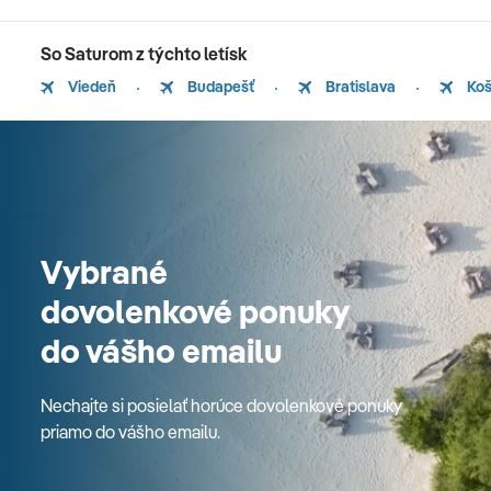
So Saturom z týchto letísk
Viedeň
Budapešť
Bratislava
Koš
Vybrané
dovolenkové ponuky
do vášho emailu
Nechajte si posielať horúce dovolenkové ponuky
priamo do vášho emailu.