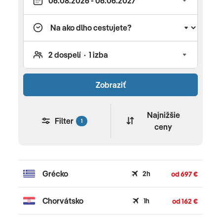
Do letných destinácií sa s nami dostanete letecky
z Bratislavy, Košíc a Popradu alebo aj autobusom
do Chorvátska, či talianskeho Jadranu. Ktorú
destináciu si vybrať? Grécko vyhľadávajú turisti
najmä kvôli slnku, nádherným piesočnatým
plážam, priezračnému moru a výbornej
Zobraziť
gastronómii. Krajina, ktorú si bohovia vybrali za
svoje sídlo, však ponúka omnoho viac – krásnu,
drsnú prírodu aj na pevnine, množstvo ostrovov
Najnižšie
Filter
1
ceny
a ostrovčekov, fascinujúce starobylé monumenty,
skvelé jedlo, láskavých a priateľských ľudí. V našej
ponuke nájdete dovolenky na tieto ostrovy: Kréta,
Rodos, Zakyntos, Thassos a Chalkidiki. Chorvátsko
Grécko
2h
od 697 €
milujú turisti pre romantické zálivy obmývajúce
členité pobrežie, nad ktorým sa vypínajú starobylé
Chorvátsko
1h
od 162 €
kamenné mestečká s čarovnými uličkami,
množstvo väčších ostrovov a maličkých