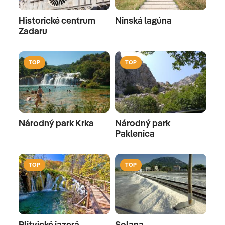
Historické centrum
Ninská lagúna
Zadaru
TOP
TOP
Národný park Krka
Národný park
Paklenica
TOP
TOP
Plitvické jazerá
Solana