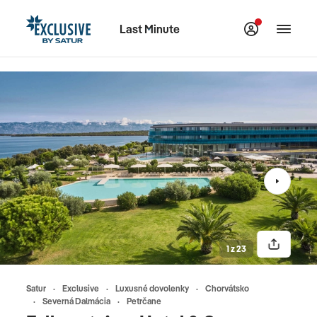
Last Minute
1 z 23
Satur
Exclusive
Luxusné dovolenky
Chorvátsko
Severná Dalmácia
Petrčane