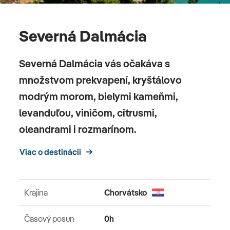
Severná Dalmácia
Severná Dalmácia vás očakáva s
množstvom prekvapení, kryštálovo
modrým morom, bielymi kameňmi,
levanduľou, viničom, citrusmi,
oleandrami i rozmarínom.
Viac o destinácii
Krajina
Chorvátsko
Časový posun
0h