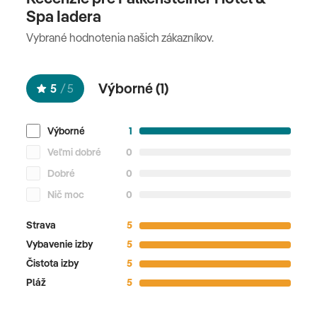
Spa Iadera
zvieratá do 25 kg na prepotvrdenie za 45 EUR/noc
(platba na mieste)
Vybrané hodnotenia našich zákazníkov.
Oficiálne hodnotenie
Výborné (
1
)
5
/
5
*****
Výborné
1
Veľmi dobré
0
Dobré
0
Nič moc
0
Strava
5
Vybavenie izby
5
Čistota izby
5
Pláž
5