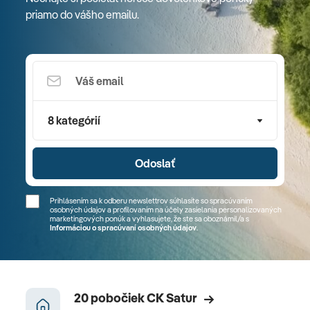
priamo do vášho emailu.
8 kategórií
Odoslať
Prihlásením sa k odberu newslettrov súhlasíte so spracúvaním
osobných údajov a profilovaním na účely zasielania personalizovaných
marketingových ponúk a vyhlasujete, že ste sa
oboznámil/a
s
Informáciou o spracúvaní osobných údajov
.
20 pobočiek CK Satur