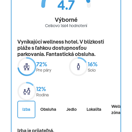
4.7
Výborné
Celkovo 1664 hodnotení
Vynikajúci wellness hotel. V blízkosti
pláže s ľahkou dostupnosťou
parkovania. Fantastická obsluha.
72%
16%
Pre páry
Solo
12%
Rodina
Wellness
Izba
Obsluha
Jedlo
Lokalita
zóna
Izba je prijateľná.