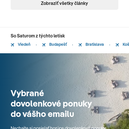
Zobraziť všetky články
So Saturom z týchto letísk
Viedeň
Budapešť
Bratislava
Koš
Vybrané
dovolenkové ponuky
do vášho emailu
Nechajte si posielať horúce dovolenkové ponuky