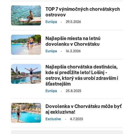
TOP 7 výnimočných chorvátskych
ostrovov
Európa
29.5.2026
Najlepšie miesta na letnú
dovolenku v Chorvátsku
Európa
16.3.2026
Najlepšia chorvátska destinácia,
kde si predĺžite leto! Lošinj -
ostrov, ktorý vás urobí zdravším i
šťastnejším
Európa
25.8.2025
Dovolenka v Chorvátsku môže byť
aj exkluzívna!
Exclusive
4.7.2025