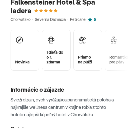
Falkensteiner Hotel & Spa
Iadera
Chorvátsko · Severná Dalmácia · Petrčane
5
1 dieťa do
6 r.
Priamo
Romantik
Novinka
zdarma
na pláži
pre páry
Informácie o zájazde
Svieži dizajn, dych vyrážajúca panoramatická poloha a
najkrajšie wellness centrum v krajine robia z tohto
hotela najlepší kúpeľný hotel v Chorvátsku.