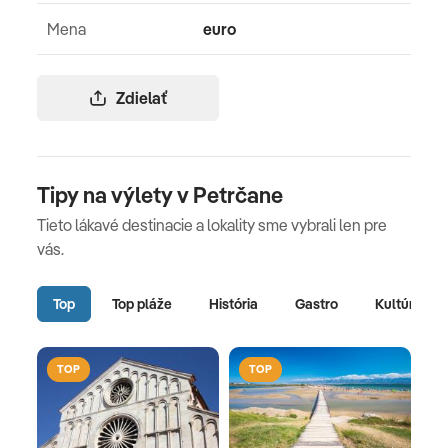
Mena
euro
Zdielať
Tipy na výlety v Petrčane
Tieto lákavé destinacie a lokality sme vybrali len pre
vás.
Top
Top pláže
História
Gastro
Kultúra
TOP
TOP