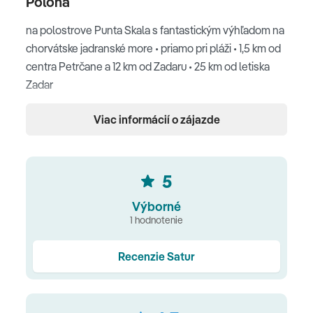
Poloha
na polostrove Punta Skala s fantastickým výhľadom na
chorvátske jadranské more • priamo pri pláži • 1,5 km od
centra Petrčane a 12 km od Zadaru • 25 km od letiska
Zadar
Pláž
Viac informácií o zájazde
štrková pláž s pozvoľným vstupom do mora a
upravenými plochami na slnenie
5
Ubytovanie
Výborné
1 hodnotenie
klimatizácia • spálna s manželskou alebo oddelenými
postelami • kúpeľňa so sprchou alebo vaňou • sušič
Recenzie Satur
vlasov • SAT TV • Wi‑Fi zdarma • trezor • minibar •
kávovar • balkón alebo terasa