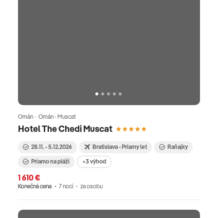
Omán · Omán - Muscat
Hotel The Chedi Muscat
28.11. - 5.12.2026
Bratislava - Priamy let
Raňajky
Priamo na pláži
+3 výhod
1 610 €
Konečná cena
7 nocí
za osobu