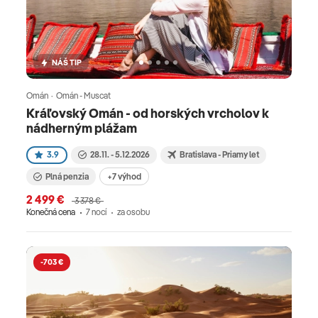
NÁŠ TIP
Omán · Omán - Muscat
Kráľovský Omán - od horských vrcholov k
nádherným plážam
3.9
28.11. - 5.12.2026
Bratislava - Priamy let
Plná penzia
+7 výhod
2 499 €
3 378 €
Konečná cena
7 nocí
za osobu
-703 €