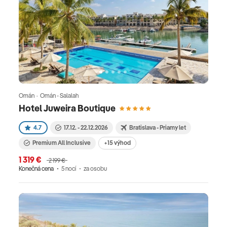
Omán · Omán - Salalah
Hotel Juweira Boutique
4.7
17.12. - 22.12.2026
Bratislava - Priamy let
Premium All Inclusive
+15 výhod
1 319 €
2 199 €
Konečná cena
5 nocí
za osobu