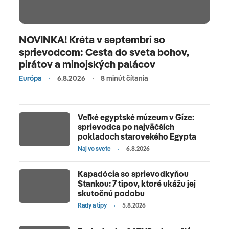
NOVINKA! Kréta v septembri so
sprievodcom: Cesta do sveta bohov,
pirátov a minojských palácov
Európa
6.8.2026
8 minút čítania
Veľké egyptské múzeum v Gíze:
sprievodca po najväčších
pokladoch starovekého Egypta
Naj vo svete
6.8.2026
Kapadócia so sprievodkyňou
Stankou: 7 tipov, ktoré ukážu jej
skutočnú podobu
Rady a tipy
5.8.2026