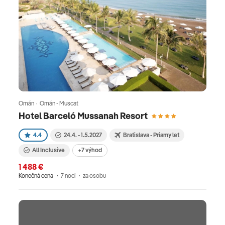
Omán · Omán - Muscat
Hotel Barceló Mussanah Resort
4.4
24.4. - 1.5.2027
Bratislava - Priamy let
All Inclusive
+7 výhod
1 488 €
Konečná cena
7 nocí
za osobu