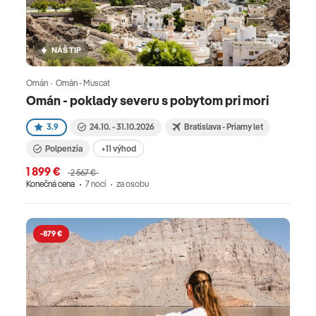
NÁŠ TIP
Omán · Omán - Muscat
Omán - poklady severu s pobytom pri mori
3.9
24.10. - 31.10.2026
Bratislava - Priamy let
Polpenzia
+11 výhod
1 899 €
2 567 €
Konečná cena
7 nocí
za osobu
-879 €