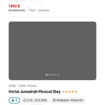
1 892 €
Konečná cena
7 nocí
za osobu
Omán · Omán - Muscat
Hotel Jumeirah Muscat Bay
5
5.12. - 12.12.2026
Bratislava - Priamy let