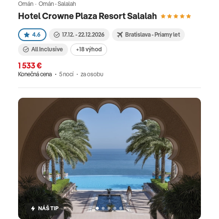
Omán · Omán - Salalah
Hotel Crowne Plaza Resort Salalah
4.6
17.12. - 22.12.2026
Bratislava - Priamy let
All Inclusive
+18 výhod
1 533 €
Konečná cena
5 nocí
za osobu
NÁŠ TIP