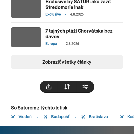
Exclusive by SATUR: ako zažiť
Stredomorie inak
Exclusive
4.8.2026
7 tajných pláží Chorvátska bez
davov
Európa
2.8.2026
Zobraziť všetky články
So Saturom z týchto letísk
Viedeň
Budapešť
Bratislava
Koš