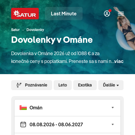
Last Minute
Satur
Dovolenky
Dovolenky v Ománe
Dovolenka v Ománe 2026 už od 1088 € a za
konečné ceny s poplatkami. Preneste sa s nami na
viac
moment do orientálnej krajiny, ktorá je snom
nejedného dovolenkára. Nájdete tu veľkolepé
pevnosti, orientálne paláce, mešity či nefalšovaný
Poznávanie
Leto
Exotika
Ďalšie
vidiecky život ľudí v chatrčiach či honosné sídla a
moderné mestá. Omán je krajinou mnohých tvárí,
ktorá je obmývaná arabským morom a ománskym
zálivom. Objavte spolu s nami úžasné prírodné
scenérie, ktoré nájdete len v Ománe. Aké letovisko
si vybrať? Muscat, historické, kultúrne a