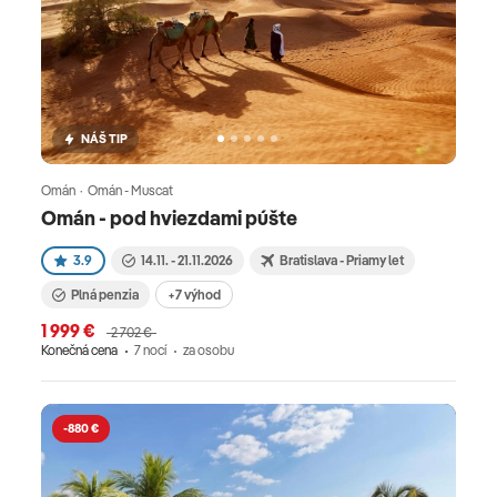
NÁŠ TIP
Omán · Omán - Muscat
Omán - pod hviezdami púšte
3.9
14.11. - 21.11.2026
Bratislava - Priamy let
Plná penzia
+7 výhod
1 999 €
2 702 €
Konečná cena
7 nocí
za osobu
-880 €