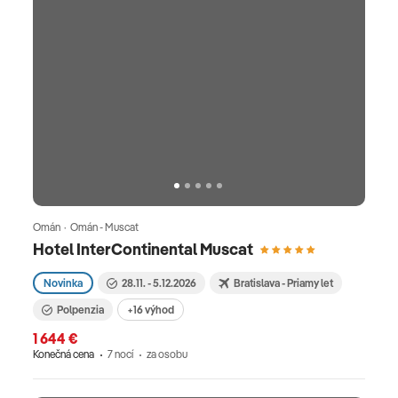
Omán · Omán - Muscat
Hotel InterContinental Muscat
Novinka
28.11. - 5.12.2026
Bratislava - Priamy let
Polpenzia
+16 výhod
1 644 €
Konečná cena
7 nocí
za osobu