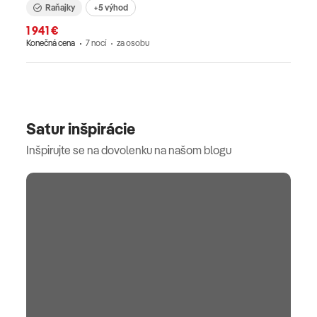
Raňajky
+5 výhod
1 941 €
Konečná cena
7 nocí
za osobu
Satur inšpirácie
Inšpirujte se na dovolenku na našom blogu