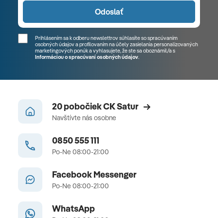
Odoslať
Prihlásením sa k odberu newslettrov súhlasíte so spracúvaním
osobných údajov a profilovaním na účely zasielania personalizovaných
marketingových ponúk a vyhlasujete, že ste sa
oboznámil/a
s
Informáciou o spracúvaní osobných údajov
.
20 pobočiek CK Satur
Navštívte nás osobne
0850 555 111
Po-Ne 08:00-21:00
Facebook Messenger
Po-Ne 08:00-21:00
WhatsApp