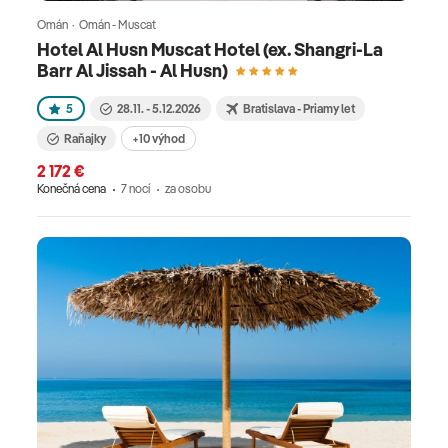
Omán · Omán - Muscat
Hotel Al Husn Muscat Hotel (ex. Shangri-La
Barr Al Jissah - Al Husn)
5
28.11. - 5.12.2026
Bratislava - Priamy let
Raňajky
+10 výhod
2 172 €
Konečná cena
7 nocí
za osobu