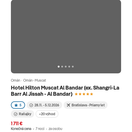
Omán · Omán - Muscat
Hotel Hilton Muscat Al Bandar (ex. Shangri-La
Barr Al Jissah - Al Bandar)
5
28.11. - 5.12.2026
Bratislava - Priamy let
Raňajky
+20 výhod
1 711 €
Konečná cena
7 nocí
za osobu