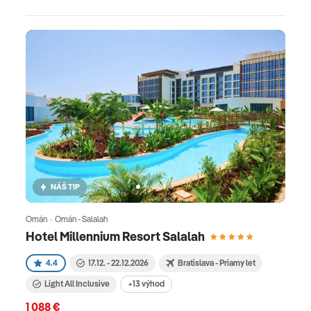
NÁŠ TIP
Omán · Omán - Salalah
Hotel Millennium Resort Salalah
4.4
17.12. - 22.12.2026
Bratislava - Priamy let
Light All Inclusive
+13 výhod
1 088 €