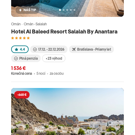
NÁŠ TIP
Omán · Omán - Salalah
Hotel Al Baleed Resort Salalah By Anantara
4.4
17.12. - 22.12.2026
Bratislava - Priamy let
Plná penzia
+23 výhod
1 536 €
Konečná cena
5 nocí
za osobu
-668 €