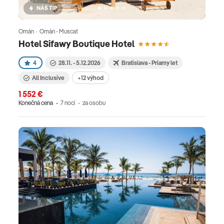
NÁŠ TIP
Omán · Omán - Muscat
Hotel Sifawy Boutique Hotel
4
28.11. - 5.12.2026
Bratislava - Priamy let
All Inclusive
+12 výhod
1 552 €
Konečná cena
7 nocí
za osobu