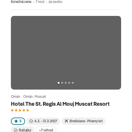
Konečná cena
7 nocí
za osobu
Omán · Omán - Muscat
Hotel The St. Regis Al Mouj Muscat Resort
5
6.3. - 13.3.2027
Bratislava - Priamy let
Raňajky
+7 výhod