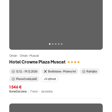
Omán · Omán - Muscat
Hotel Crowne Plaza Muscat
12.12. - 19.12.2026
Bratislava - Priamy let
Raňajky
Piesočnatá pláž
+5 výhod
1 546 €
Konečná cena
7 nocí
za osobu