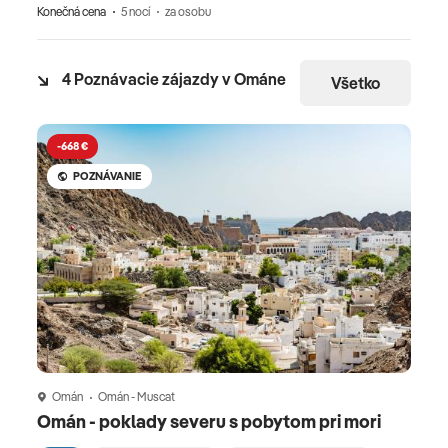
Konečná cena
5 nocí
za osobu
4 Poznávacie zájazdy v Ománe
Všetko
-668 €
-
POZNÁVANIE
Omán
Omán - Muscat
O
Omán - poklady severu s pobytom pri mori
Omá