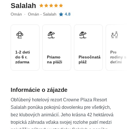
Salalah
Omán · Omán - Salalah
4.8
1-2 deti
Pre
do 6 r.
Priamo
Piesočnatá
rodiny s
zdarma
na pláži
pláž
deťmi
Informácie o zájazde
Obľúbený hotelový rezort Crowne Plaza Resort
Salalah ponúka pokojnú dovolenku pre všetkých,
bez klubových animácií. Jeho krásna 42 hektárová
tropická záhrada vďaka svojej rozlohe patrí medzi