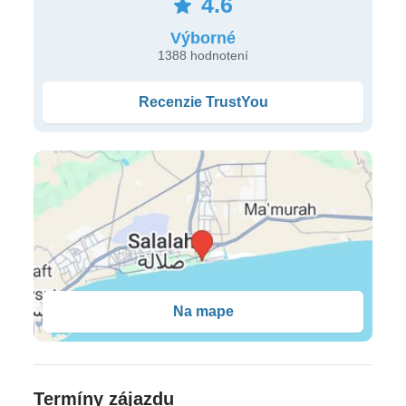
4.6
klimatizácia • minibar (za poplatok) • TV • trezor •
Výborné
telefón • set na prípravu kávy a čaju • sušič vlasov •
1388 hodnotení
Wi-Fi zdarma
Recenzie TrustYou
Typy ubytovania
Standard garden view izby
(32 m2, max. pre 3
dospelé osoby alebo 2 dospelé osoby a 2 deti do 12
rokov, výhľad do záhrady)
• Standard sea view
izby
(32 m2, max. pre 3 dospelé osoby alebo 2
dospelé osoby a 2 deti do 12 rokov, výhľad na more)
Stravovanie
Na mape
all inclusive
All Inclusive
Termíny zájazdu