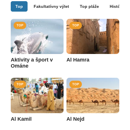
Top
Fakultatívny výlet
Top pláže
História
TOP
TOP
Aktivity a šport v
Al Hamra
Ománe
TOP
TOP
Al Kamil
Al Nejd