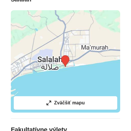
Reštaurácie
Darbat
(hlavná reštaurácia) •
Ocean Blue Beach
House
(a´la carte plážová reštaurácia a kaviareň,
lokálna a svetová kuchyňa) •
Dolphin Terazza
(a´la
carte talianska kuchyňa)
Bary
Al Khareef Pub
(pivá, spirits a koktejly; s
panoramatickým výhľadom na more, bazény a okolie
hotela) •
Birds Lounge
(kaviareň a ľahký snack) •
Al
Luban Night Club
(nočný klub)
Celková cena zahŕňa
Zväčšiť mapu
leteckú dopravu na priamom chartrovom lete
Bratislava /Košice - Salalah - Bratislava /Košice, 5x
(resp. 7x, 9x, 12x, 14x) ubytovanie, all inclusive,
Fakultatívne výlety