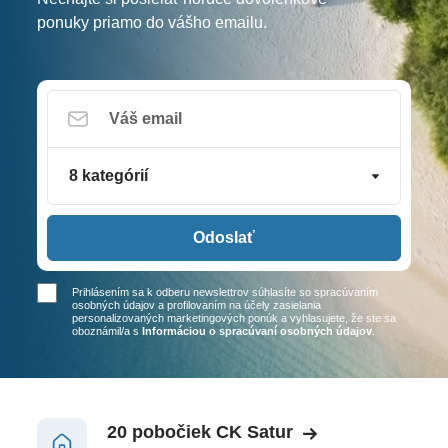
ponuky priamo do vášho emailu.
8 kategórií
Odoslať
Prihlásením sa k odberu newslettrov súhlasíte so spracúvaním
osobných údajov a profilovaním na účely zasielania
personalizovaných marketingových ponúk a vyhlasujete, že ste sa
oboznámil/a
s
Informáciou o spracúvaní osobných údajov
.
20 pobočiek CK Satur