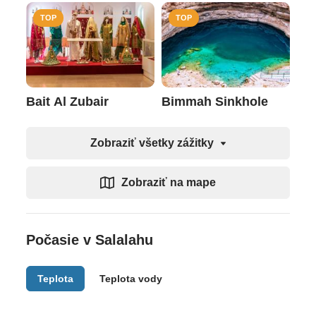
TOP
TOP
Bait Al Zubair
Bimmah Sinkhole
Zobraziť všetky zážitky
Zobraziť na mape
Počasie v Salalahu
Teplota
Teplota vody