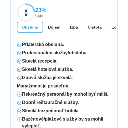
23%
Solo
Obsluha
Dojem
Izba
Čistota
Lokalita
Priateľská obsluha.
Profesionálne služby/obsluha.
Skvelá recepcia.
Skvelá hotelová služba.
Izbová služba je skvelá.
Manažment je prijateľný.
Rekreačný personál by mohol byť milší.
Dobré reštauračné služby.
Skvelá bezpečnosť hotela.
Bazénové/plážové služby by sa mohli
vylepšiť.