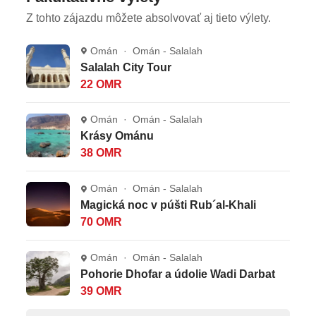
poistenie insolventnosti, delegáta CK, servisné
Z tohto zájazdu môžete absolvovať aj tieto výlety.
poplatky (letiskové poplatky, bezpečnostná taxa, iné
poplatky súvisiace s vykonaním leteckej dopravy a
Omán · Omán - Salalah
transfery)
Salalah City Tour
22 OMR
Celková cena nezahŕňa
Omán · Omán - Salalah
poplatok za sedenie v triede Smart Business,
Krásy Ománu
poplatok za sedenie na exit mieste • víza pri pobyte
38 OMR
na viac ako 14 dní (platba priamo na letisku alebo
vopred online cca 20 OMR/osoba) • komplexné
Omán · Omán - Salalah
cestovné poistenie od poisťovne ECP
Magická noc v púšti Rub´al-Khali
70 OMR
SMART BUSINESS
v hodnote 399 €/osoba
(podlieha potvrdeniu od CK): priority check-in na
Omán · Omán - Salalah
letisku v Bratislave • váha odbavenej batožiny až do
Pohorie Dhofar a údolie Wadi Darbat
32 kg • miesta v prednej časti lietadla (stredné
39 OMR
miesto ostáva prázdne) • výber alkoholických a