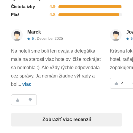
sedenie na exit miestach, môžu byť personálom pri
Čistota izby
4.9
check-ine alebo palubným personálom usadení na
Pláž
4.8
iné miesta • v tomto prípade nárok na reklamáciu
nevzniká
Marek
Jo
5
December 2025
5
Povinné doplatky
Na hoteli sme boli len dvaja a delegátka
Krásna lok
Vianočná večera, Silvestrovská večera
mala na starosti viac hotelov, čiže rozkrájať
hotel, raňaj
Oficiálne hodnotenie
sa nemohla :). Ale vždy rýchlo odpovedala
zopakujem
cez správy. Ja nemám žiadne výhrady a
*****
2
bol...
viac
Poznámka
Nahlasovanie požiadaviek na extra catering (v
ponuke bezlepková, bezlaktozová, vegetariánska,
Zobraziť viac recenzií
diabetická špeciálna strava) do leteckej spoločnosti
je možné maximálne do 96 hod pred odletom.