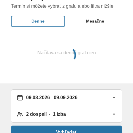
v reštaurácii Darbat: raňajky (06:30h - 10:30h),
Termín si môžete vybrať z grafu alebo filtra nižšie
obedy (12:30h - 15:30h) a večere (19:00h - 22:30h) •
nápoje počas obedov a večerí (káva, čaj, džús,
Denne
Mesačne
voda) • vybrané alkoholické podávané v čase
obedov a večerí v reštaurácii Darbat • vybrané
nealkoholické a alkoholické nápoje podávané v
plážovom bare od 12:00h okrem časov, keď sa
Načítava sa denný graf cien
podávajú obedy a večere.
Počas Ramadánu 8.2. - 11.03.2027 sa služby
hotela môžu líšiť v závislosti od obmedzení
vyhlásených ománskou vládou (napr. alkohol
bude podávaný vo vyhradených priestoroch a
časoch).
Vybavenie a služby hotela
celkom 153 izieb • vstupná hala s 24-hodinovou
Vyhľadať