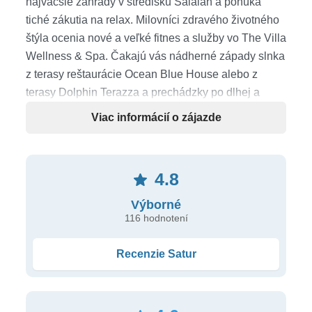
najväčšie záhrady v stredisku Salalah a ponúka
tiché zákutia na relax. Milovníci zdravého životného
štýla ocenia nové a veľké fitnes a služby vo The Villa
Wellness & Spa. Čakajú vás nádherné západy slnka
z terasy reštaurácie Ocean Blue House alebo z
terasy Dolphin Terazza a prechádzky po dlhej a
najkrajšej pláži s otvoreným morom v Salalah.
Viac informácií o zájazde
Poloha
priamo na dlhej piesočnatej pláži • cca 5 km od
4.8
centra mesta Salalah • cca 10 km od letiska
Výborné
116 hodnotení
Pláž
dlhá piesočnatá pláž s jemným svetlým pieskom •
Recenzie Satur
slnečníky a ležadlá zdarma
Ubytovanie