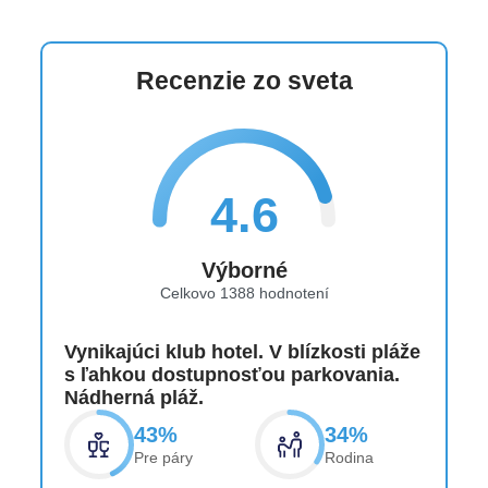
Počas Ramadánu 8.2. - 11.03.2027 sa služby môžu
líšiť v závislosti od obmedzení vyhlásených
Recenzie zo sveta
ománskou vládou (napr. alkohol bude podávaný vo
vyhradených priestoroch a časoch).
Lety s odletom z Bratislavy dňa 10.12.2026,
18.2.2027, 22.4.2027 budú operované s
4.6
medzipristátim v Košiciach nasledovne BTS-KSC-
SLL-KSC-BTS.
Výborné
Celkovo 1388 hodnotení
Vynikajúci klub hotel. V blízkosti pláže
s ľahkou dostupnosťou parkovania.
Nádherná pláž.
43%
34%
Pre páry
Rodina