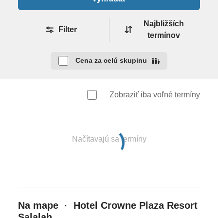
recepciou • Wi-Fi zdarma • tropická záhrada •
slnečná terasa • viaceré reštaurácie • bary (plážový,
Najbližších
pri bazéne, lobby, koktejlový) • kaviareň • 3 bazény •
Filter
termínov
slnečníky a ležadlá pri bazénoch a na pláži zdarma •
vírivka • wellness centrum (za poplatok; sauny, parný
Cena za celú skupinu
kúpeľ, vírivka, masáže a rôzne procedúry) • salón
kásy (za poplatok) • fitnes centrum (zdarma) •
plážový volejbal • squash • vodné športy (za
Zobraziť iba voľné termíny
poplatok; vodné lyže. rybolov, potápanie) • 9-
jamkové golfové ihrisko • 2 tenisové kurty • bowling •
biliard • večerný program • živá hudba • nočný klub •
Načítavajú sa termíny
obchodík so suvenírmi • konferenčné miestnosti
Pre deti
detský bazén • tobogán • detské ihrisko •
opatrovanie detí (za poplatok)
Na mape · Hotel Crowne Plaza Resort
Salalah