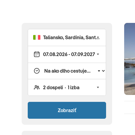
riviéra ponúka dlhé piesočnaté pláže s pozvoľným vstup
pre rodinnú dovolenku. Staroveké pamiatky ako Efez a P
relaxu pri tyrkysovom mori. Teplé počasie od mája do ok
Severný CyprusSeverný Cyprus láka divokými plážami K
vhodnou na šnorchlovanie. Byzantské hrady a turecká p
atmosféru bez davov. Cenovo dostupná destinácia s te
CyprusJužný Cyprus exceluje plážami Ayia Napy a Paf
pre deti. UNESCO pamiatky ako Kourion a bohatý morský
počasie a grécka kuchyňa robia dovolenku dokonalou. 
raj Červeného mora s koralovými útesmi a tropickými ry
aquaparky zabavia rodiny s deťmi. Celoročne teplá voda a
- Marsa MatruhMarsa Matruh ponúka pokojné zátoky S
minimálnym počtom turistov. Čisté more a skalnaté zát
Egyptská pohostinnosť a čerstvé morské plody dotvárajú 
Zobraziť
bielymi plážami v Mahdii s all-inclusive luxusom a vodn
medíny pridávajú kultúrny rozmer. Teplé more a cenovo
obľúbenou pre rodiny. Grécko - KosKos ponúka dlhé pl