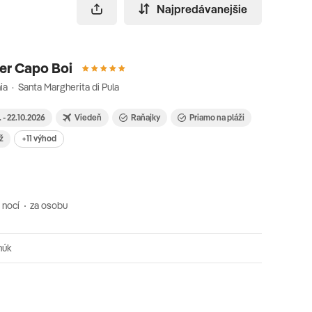
Najpredávanejšie
er Capo Boi
nia · Santa Margherita di Pula
. - 22.10.2026
Viedeň
Raňajky
Priamo na pláži
ž
+11 výhod
 nocí
za osobu
núk