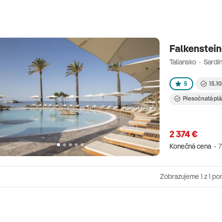
om do mora a all-inclusive rezorty ideálne
amukkale pridávajú historický rozmer k
tóbra zaručuje slnečné dni a vodné športy.
yrenie a Famagusty s čistou vodou
Falkenstein
ohostinnosť vytvárajú autentickú
Taliansko · Sardí
plým podnebím a bohatou históriou. Južný
5
15.10
osu s jemným pieskom a vodnými parkmi
 život lákajú potápačov. Stredomorské
Piesočnatá plá
Egypt - HurghadaHurghada je potápačský
bami priamo z hotela. Piesočné pláže a
2 374 €
 all-inclusive služby uľahčujú relax. Egypt
Konečná cena
7
tredozemného mora s bielym pieskom a
oky sú ideálne na súkromnú dovolenku.
autentický zážitok. TuniskoTunisko láka
Zobrazujeme
1
z 1 po
ými parkmi. Starobylé pamiatky Kartága a
 výhodné pobyty robia destináciu
áže s jemným pieskom a antické pamiatky