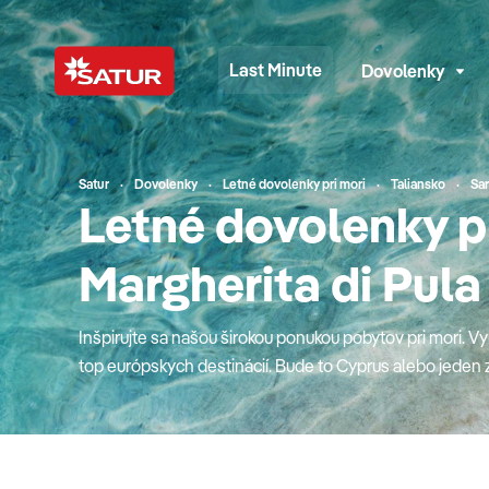
Last Minute
Dovolenky
Satur
Dovolenky
Letné dovolenky pri mori
Taliansko
Sar
Letné dovolenky p
Margherita di Pula
Inšpirujte sa našou širokou ponukou pobytov pri mori. Vy
top európskych destinácií. Bude to Cyprus alebo jeden z
krásne pláže podali ruky? Obľúbené Turecko s najlepším
krásny podmorský svet Červeného mora v Egypte či hit m
Matrouh? Možno to bude jedinečné a hrdé Španielsko ale
srdcom aj vzdialenosťou najbližšie (Chorvátsko, Taliansk