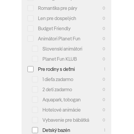
Romantika pre páry
0
Len pre dospelých
0
Budget Friendly
0
Animátori Planet Fun
0
Slovenskí animátori
0
Planet Fun KLUB
0
Pre rodiny s deťmi
1
1 dieťa zadarmo
0
2 deti zadarmo
0
Aquapark, tobogan
0
Hotelové animácie
0
Vybavenie pre bábätká
0
Detský bazén
1