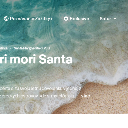
Poznávanie Zážitky+
Exclusive
Satur
dínia
Santa Margherita di Pula
ri mori Santa
berte si tú svoju letnú dovolenku v jednej z
 gréckych ostrovov, kde si mytológia a
viac
 all inclusive konceptom alebo radšej
inulého leta, "egyptský Karibik" v Marsa
bo jedna z krajín, ktorá je k Slovensku
o či Bulharsko). Turecká riviéraTurecká