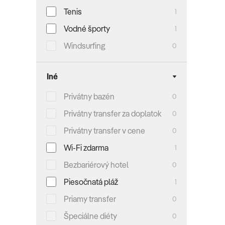
Tenis
1
Vodné športy
1
Windsurfing
0
Iné
Privátny bazén
0
Privátny transfer za doplatok
0
Privátny transfer v cene
0
Wi-Fi zdarma
1
Bezbariérový hotel
0
Piesočnatá pláž
1
Priamy transfer
0
Špeciálne diéty
0