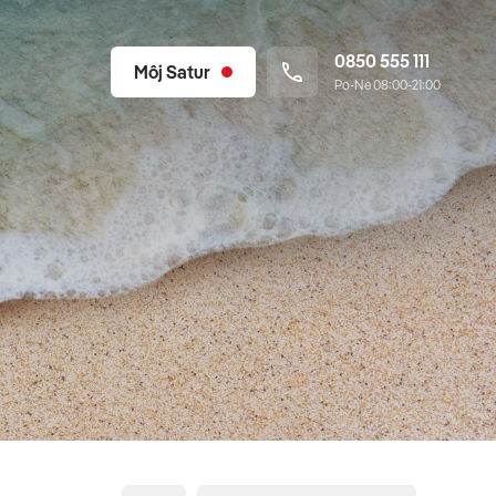
0850 555 111
Môj Satur
Po-Ne 08:00-21:00