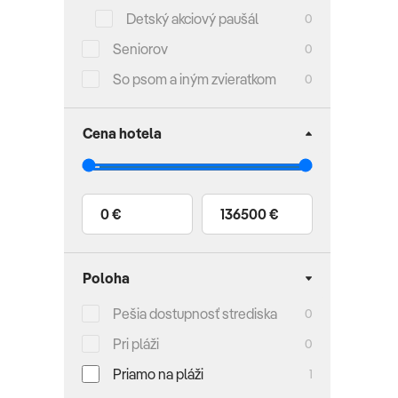
Detský akciový paušál
0
Seniorov
0
So psom a iným zvieratkom
0
Cena hotela
0 €
136500 €
Poloha
Pešia dostupnosť strediska
0
Pri pláži
0
Priamo na pláži
1