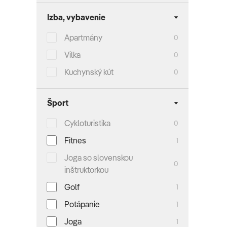
Izba, vybavenie
Apartmány
0
Vilka
0
Kuchynský kút
0
Šport
Cykloturistika
0
Fitnes
1
Joga so slovenskou
0
inštruktorkou
Golf
1
Potápanie
1
Joga
1