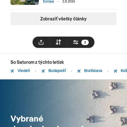
Európa
2.8.2026
Zobraziť všetky články
2
So Saturom z týchto letísk
Viedeň
Budapešť
Bratislava
Koš
Vybrané