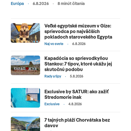
Európa
6.8.2026
8 minút čítania
Veľké egyptské múzeum v Gíze:
sprievodca po najväčších
pokladoch starovekého Egypta
Naj vo svete
6.8.2026
Kapadócia so sprievodkyňou
Stankou: 7 tipov, ktoré ukážu jej
skutočnú podobu
Rady a tipy
5.8.2026
Exclusive by SATUR: ako zažiť
Stredomorie inak
Exclusive
4.8.2026
7 tajných pláží Chorvátska bez
davov