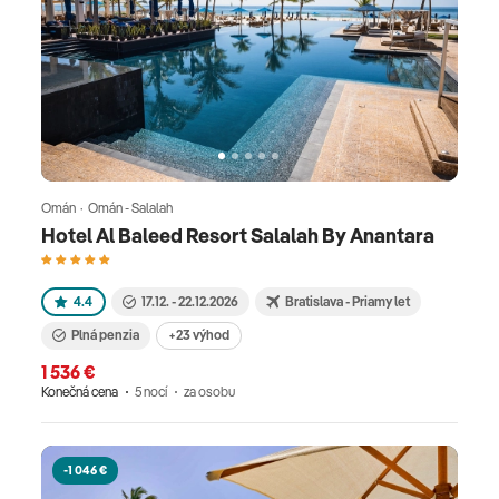
Omán · Omán - Salalah
Hotel Al Baleed Resort Salalah By Anantara
4.4
17.12. - 22.12.2026
Bratislava - Priamy let
Plná penzia
+23 výhod
1 536 €
Konečná cena
5 nocí
za osobu
-1 046 €