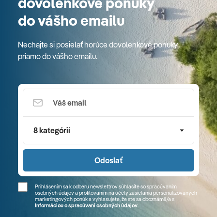
dovolenkové ponuky
do vášho emailu
Nechajte si posielať horúce dovolenkové ponuky
priamo do vášho emailu.
8 kategórií
Odoslať
Prihlásením sa k odberu newslettrov súhlasíte so spracúvaním
osobných údajov a profilovaním na účely zasielania personalizovaných
marketingových ponúk a vyhlasujete, že ste sa
oboznámil/a
s
Informáciou o spracúvaní osobných údajov
.