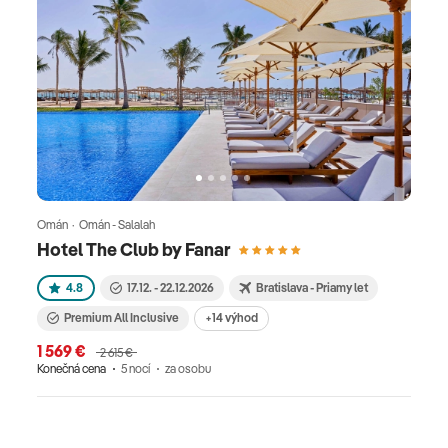
Omán · Omán - Salalah
Hotel The Club by Fanar
4.8
17.12. - 22.12.2026
Bratislava - Priamy let
Premium All Inclusive
+14 výhod
1 569 €
2 615 €
Konečná cena
5 nocí
za osobu