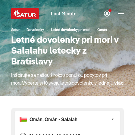
Last Minute
Satur
Dovolenky
Letné dovolenky pri mori
Omán
Letné dovolenky pri mori v
Salalahu letecky z
Bratislavy
Inšpirujte sa našou širokou ponukou pobytov pri
mori. Vyberte si tú svoju letnú dovolenku v jednej z
viac
top európskych destinácií. Bude to Cyprus alebo
jeden z gréckych ostrovov, kde si mytológia a
krásne pláže podali ruky? Obľúbené Turecko s
najlepším all inclusive konceptom alebo radšej
krásny podmorský svet Červeného mora v Egypte
či hit minulého leta, "egyptský Karibik" v Marsa