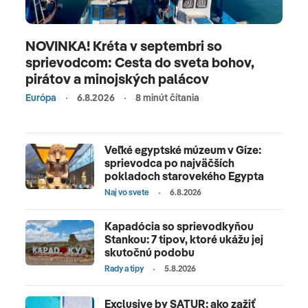
NOVINKA! Kréta v septembri so
sprievodcom: Cesta do sveta bohov,
pirátov a minojských palácov
Európa
6.8.2026
8 minút čítania
Veľké egyptské múzeum v Gíze:
sprievodca po najväčších
pokladoch starovekého Egypta
Naj vo svete
6.8.2026
Kapadócia so sprievodkyňou
Stankou: 7 tipov, ktoré ukážu jej
skutočnú podobu
Rady a tipy
5.8.2026
Exclusive by SATUR: ako zažiť