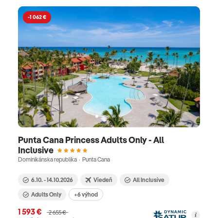
-1 062 €
Punta Cana Princess Adults Only - All
Inclusive
Dominikánska republika · Punta Cana
6.10. - 14.10.2026
Viedeň
All Inclusive
Adults Only
+6 výhod
1 593 €
2 655 €