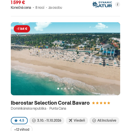
1 599 €
Konečná cena
8 nocí
za osobu
-1 164 €
Iberostar Selection Coral Bavaro
Dominikánska republika · Punta Cana
4.5
3.10. - 11.10.2026
Viedeň
All Inclusive
+12 výhod