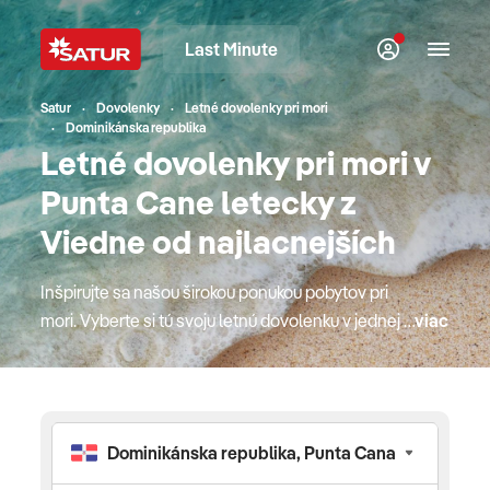
Last Minute
Satur
Dovolenky
Letné dovolenky pri mori
Dominikánska republika
Letné dovolenky pri mori v
Punta Cane letecky z
Viedne od najlacnejších
Inšpirujte sa našou širokou ponukou pobytov pri
mori. Vyberte si tú svoju letnú dovolenku v jednej z
viac
top európskych destinácií. Bude to Cyprus alebo
jeden z gréckych ostrovov, kde si mytológia a
krásne pláže podali ruky? Obľúbené Turecko s
najlepším all inclusive konceptom alebo radšej
krásny podmorský svet Červeného mora v Egypte