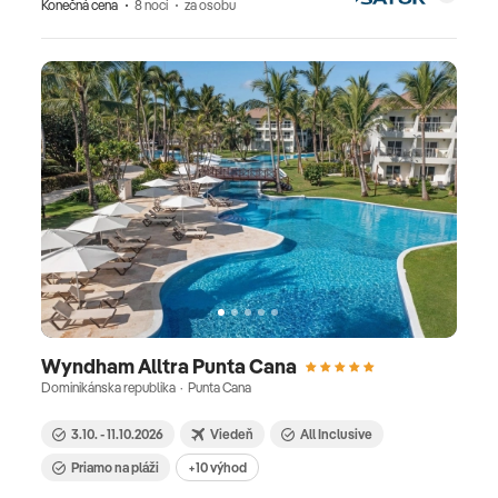
Konečná cena
8 nocí
za osobu
Wyndham Alltra Punta Cana
Dominikánska republika · Punta Cana
3.10. - 11.10.2026
Viedeň
All Inclusive
Priamo na pláži
+10 výhod