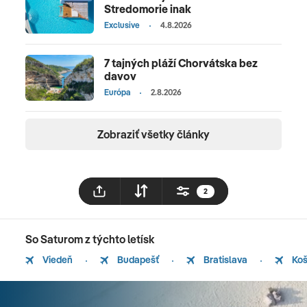
Stredomorie inak
Exclusive
4.8.2026
7 tajných pláží Chorvátska bez
davov
Európa
2.8.2026
Zobraziť všetky články
2
So Saturom z týchto letísk
Viedeň
Budapešť
Bratislava
Koš