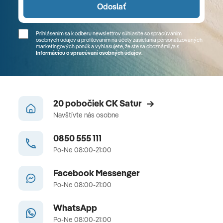
Odoslať
Prihlásením sa k odberu newslettrov súhlasíte so spracúvaním
osobných údajov a profilovaním na účely zasielania personalizovaných
marketingových ponúk a vyhlasujete, že ste sa
oboznámil/a
s
Informáciou o spracúvaní osobných údajov
.
20 pobočiek CK Satur
Navštívte nás osobne
0850 555 111
Po-Ne 08:00-21:00
Facebook Messenger
Po-Ne 08:00-21:00
WhatsApp
Po-Ne 08:00-21:00