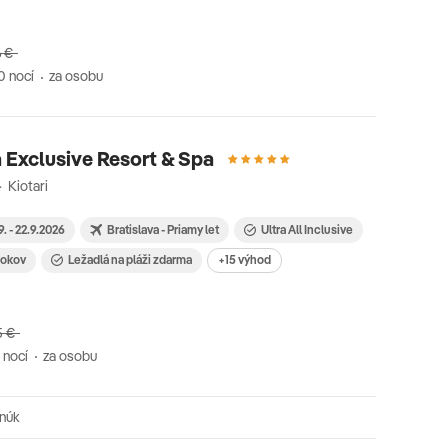
6 €
0 nocí
za osobu
 Exclusive Resort & Spa
 Kiotari
9. - 22.9.2026
Bratislava - Priamy let
Ultra All Inclusive
 rokov
Ležadlá na pláži zdarma
+15 výhod
5 €
 nocí
za osobu
onúk