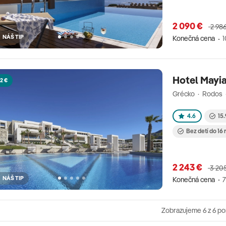
2 090 €
2 98
NÁŠ TIP
Konečná cena
1
Hotel Mayia
2 €
Grécko · Rodos ·
4.6
15.
Bez detí do 16
2 243 €
3 20
NÁŠ TIP
Konečná cena
7
Zobrazujeme
6
z 6 p