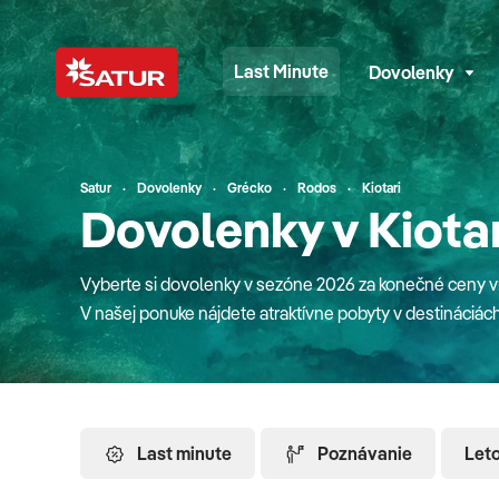
Last Minute
Dovolenky
Satur
Dovolenky
Grécko
Rodos
Kiotari
Dovolenky v Kiotar
Vyberte si dovolenky v sezóne 2026 za konečné ceny vrá
V našej ponuke nájdete atraktívne pobyty v destináciách 
plavby loďou, poznávacie zájazdy alebo pobyty na Slov
detské paušále a pobyty na Slovensku majú deti úplne
zahraničí sa o zábavu detí starajú slovenskí animátori r
destinácií sa s nami dostanete letecky z Bratislavy, Ko
Last minute
Poznávanie
Let
Chorvátska, či talianskeho Jadranu. Ktorú destináciu si vybrať? Grécko vyhľadávajú tu
kvôli slnku, nádherným piesočnatým plážam, priezračné