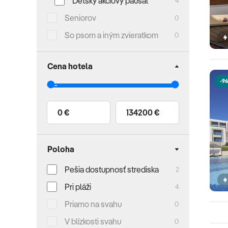
Detský akciový paušál
4
Seniorov
0
So psom a iným zvieratkom
0
Cena hotela
-96
0 €
134200 €
Poloha
Pešia dostupnosť strediska
2
Pri pláži
4
Priamo na svahu
0
V blízkosti svahu
0