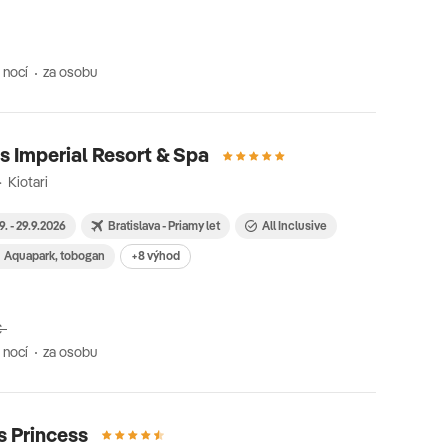
 nocí
za osobu
s Imperial Resort & Spa
 Kiotari
9. - 29.9.2026
Bratislava - Priamy let
All Inclusive
Aquapark, tobogan
+8 výhod
€
 nocí
za osobu
s Princess