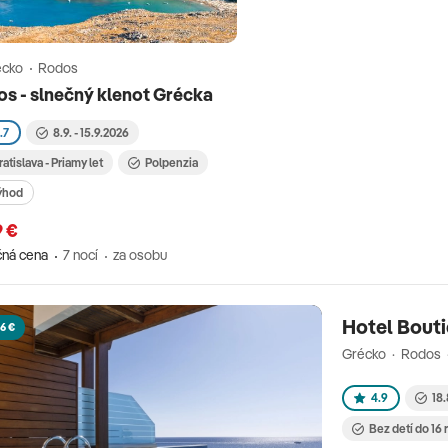
écko
Rodos
s - slnečný klenot Grécka
.7
8.9. - 15.9.2026
ratislava - Priamy let
Polpenzia
ýhod
9 €
ná cena
7 nocí
za osobu
Hotel Bouti
6 €
Grécko · Rodos ·
4.9
18.
Bez detí do 16