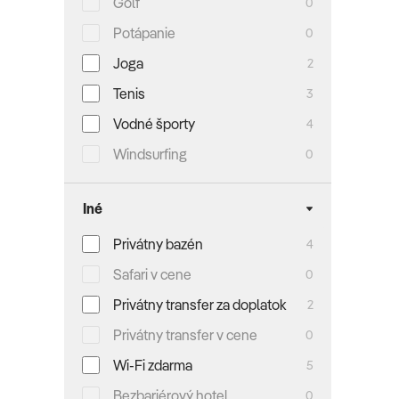
Golf
0
Potápanie
0
Joga
2
Tenis
3
Vodné športy
4
Windsurfing
0
Iné
Privátny bazén
4
Safari v cene
0
Privátny transfer za doplatok
2
Privátny transfer v cene
0
Wi-Fi zdarma
5
Bezbariérový hotel
0