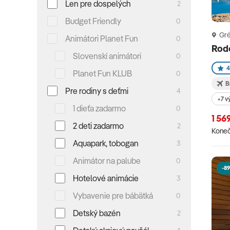
Len pre dospelých
2
Budget Friendly
0
Gr
Animátori Planet Fun
0
Rodo
Slovenskí animátori
0
4
Planet Fun KLUB
0
B
Pre rodiny s deťmi
4
+7 v
1 dieťa zadarmo
0
1 56
2 deti zadarmo
2
Koneč
Aquapark, tobogan
3
Animátor na palube
0
-89
Hotelové animácie
3
Vybavenie pre bábätká
0
Detský bazén
2