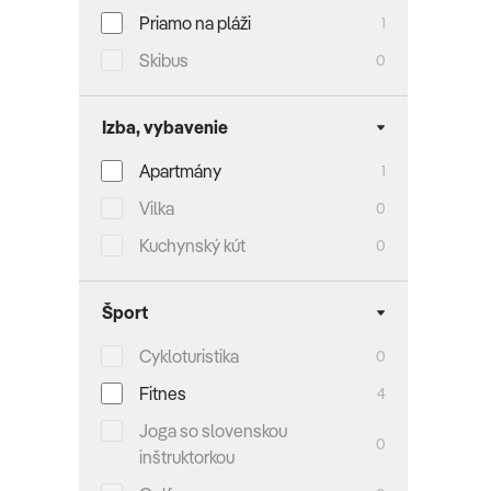
Priamo na pláži
1
Skibus
0
Izba, vybavenie
Apartmány
1
Vilka
0
Kuchynský kút
0
Šport
Cykloturistika
0
Fitnes
4
Joga so slovenskou
0
inštruktorkou