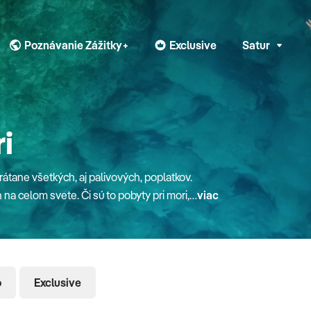
Poznávanie Zážitky+
Exclusive
Satur
i
tane všetkých, aj palivových, poplatkov.
na celom svete. Či sú to pobyty pri mori,
viac
ensku. Pre rodiny s deťmi máme zaujímavé
 zdarma. V mnohých hoteloch doma aj v
odinného klubu Planet Fun. Do letných
šíc a Popradu alebo aj autobusom do
o
Exclusive
risti najmä
mu moru a výbornej gastronómii. Krajina,