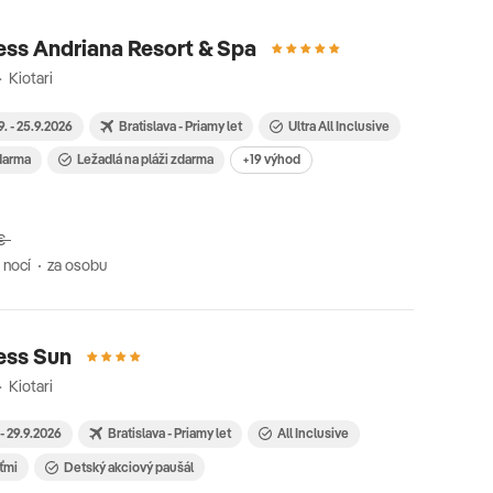
ess Andriana Resort & Spa
 Kiotari
9. - 25.9.2026
Bratislava - Priamy let
Ultra All Inclusive
zdarma
Ležadlá na pláži zdarma
+19 výhod
€
 nocí
za osobu
ess Sun
 Kiotari
 - 29.9.2026
Bratislava - Priamy let
All Inclusive
eťmi
Detský akciový paušál