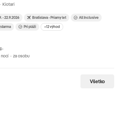
 Kiotari
9. - 22.9.2026
Bratislava - Priamy let
All Inclusive
. zdarma
Pri pláži
+12 výhod
 €
 nocí
za osobu
Všetko