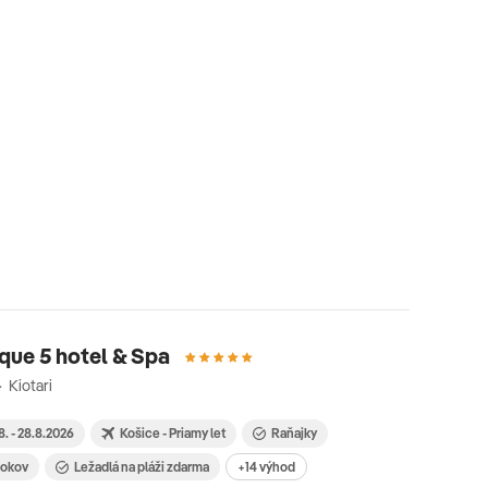
que 5 hotel & Spa
 Kiotari
8. - 28.8.2026
Košice - Priamy let
Raňajky
 rokov
Ležadlá na pláži zdarma
+14 výhod