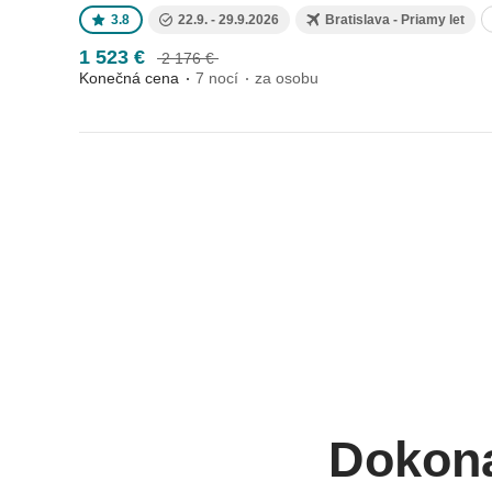
3.8
22.9. - 29.9.2026
Bratislava - Priamy let
1 523 €
2 176 €
Konečná cena
7 nocí
za osobu
Dokona