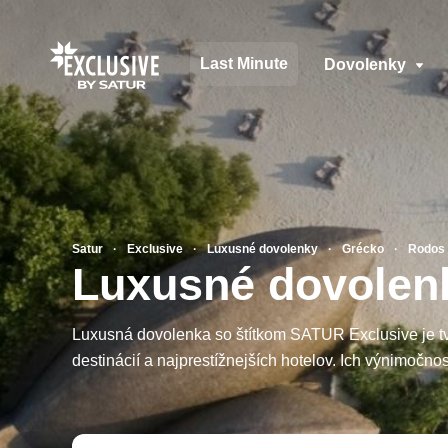
Last Minute
Dovolenky
Satur
Exclusive
Luxusné dovolenky
Grécko
Rodos
Luxusné dovolenk
Luxusná dovolenka so štítkom SATUR Exclusive je t
destinácií a najprestížnejších hotelov. Ich výnimočn
v oblasti hotelierstva, preslávenými gurmánskymi re
starostlivosti o telo a diskrétnosťou aj počas roku 2
miesta ako VIP zákazníci a splňte si sny. Využite sl