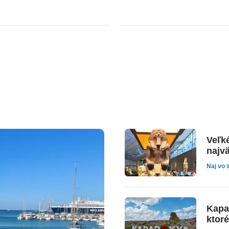
Veľk
najv
Naj vo 
Kapa
ktor