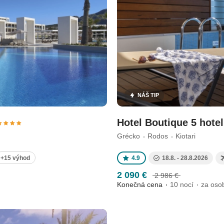
NÁŠ TIP
Hotel Boutique 5 hote
Grécko
Rodos
Kiotari
+15 výhod
4.9
18.8. - 28.8.2026
2 090 €
2 986 €
Konečná cena
10 nocí
za oso