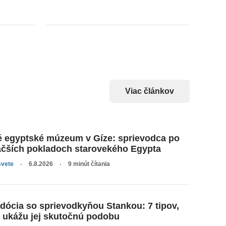
Viac článkov
é egyptské múzeum v Gíze: sprievodca po
äčších pokladoch starovekého Egypta
svete
6.8.2026
9 minút čítania
dócia so sprievodkyňou Stankou: 7 tipov,
é ukážu jej skutočnú podobu