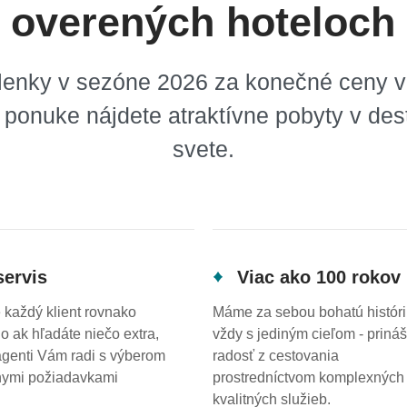
overených hoteloch
olenky v sezóne 2026 za konečné ceny v
 ponuke nájdete atraktívne pobyty v de
svete.
servis
Viac ako 100 rokov
e každý klient rovnako
Máme za sebou bohatú históri
no ak hľadáte niečo extra,
vždy s jediným cieľom - priná
agenti Vám radi s výberom
radosť z cestovania
nymi požiadavkami
prostredníctvom komplexných
kvalitných služieb.