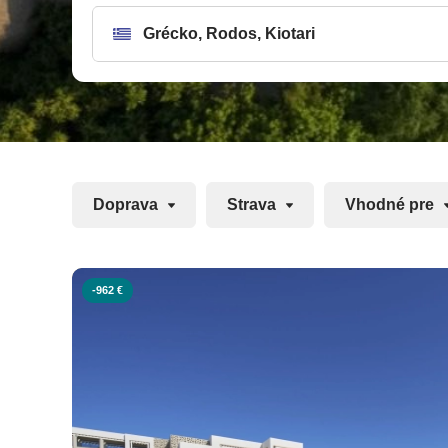
svoju netradičnú dovolenku naplánovať expertmi. Priv
ktorému vás prednostne, pohodlne a prioritne doprav
voľných kapacít je aj upgrade pre našich zákazniko
Doprava
Strava
Vhodné pre
-962 €