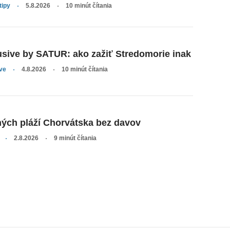
tipy
5.8.2026
10 minút čítania
usive by SATUR: ako zažiť Stredomorie inak
ve
4.8.2026
10 minút čítania
jných pláží Chorvátska bez davov
2.8.2026
9 minút čítania