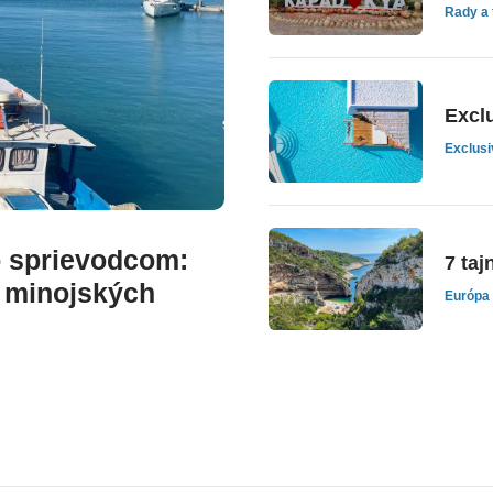
Rady a 
Excl
Exclusi
o sprievodcom:
7 ta
a minojských
Európa