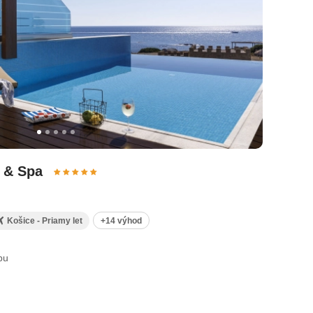
l & Spa
+14 výhod
Košice - Priamy let
bu