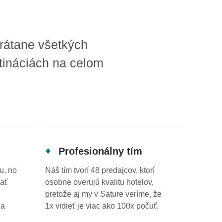
rátane všetkých
stináciách na celom
Profesionálny tím
u, no
Náš tím tvorí 48 predajcov, ktorí
šať
osobne overujú kvalitu hotelov,
pretože aj my v Sature veríme, že
 a
1x vidieť je viac ako 100x počuť.