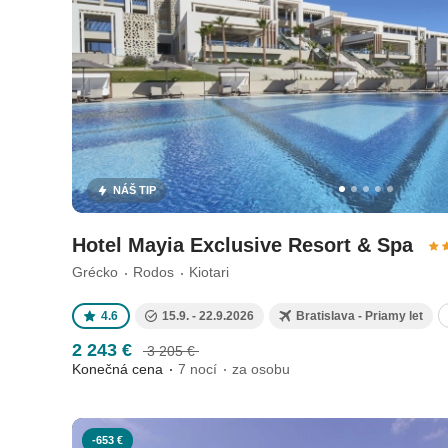
NÁŠ TIP
Hotel Mayia Exclusive Resort & Spa
Grécko
Rodos
Kiotari
4.6
15.9. - 22.9.2026
Bratislava - Priamy let
2 243 €
3 205 €
Konečná cena
7 nocí
za osobu
-653 €