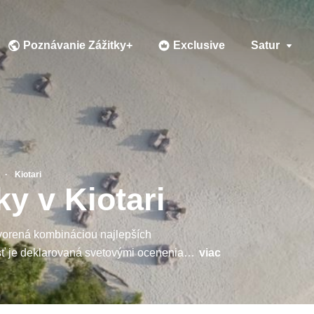
Poznávanie Zážitky+
Exclusive
Satur
Kiotari
y v Kiotari
vorená kombináciou najlepších
osť je deklarovaná svetovými oceneniami
viac
štauráciami, bohatou ponukou
026. Cestujte na exkluzívne dovolenkové
užby osobného poradcu a nechajte si