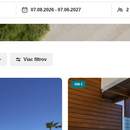
átny transfer v zahraničí, vďaka
íme do vybraného hotela. V prípade
v samozrejme zdarma.
Viac filtrov
-896 €