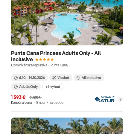
Punta Cana Princess Adults Only - All
Inclusive
Dominikánska republika · Punta Cana
6.10. - 14.10.2026
Viedeň
All Inclusive
Adults Only
+6 výhod
1 593 €
2 655 €
Konečná cena
8 nocí
za osobu