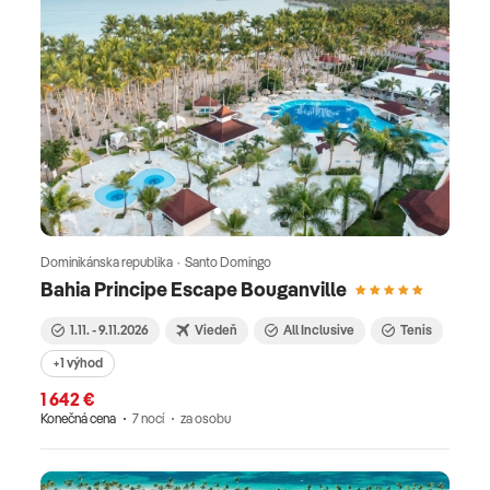
Dominikánska republika · Santo Domingo
Bahia Principe Escape Bouganville
1.11. - 9.11.2026
Viedeň
All Inclusive
Tenis
+1 výhod
1 642 €
Konečná cena
7 nocí
za osobu