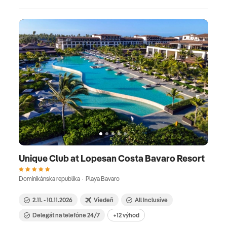
Unique Club at Lopesan Costa Bavaro Resort
Dominikánska republika · Playa Bavaro
2.11. - 10.11.2026
Viedeň
All Inclusive
Delegát na telefóne 24/7
+12 výhod