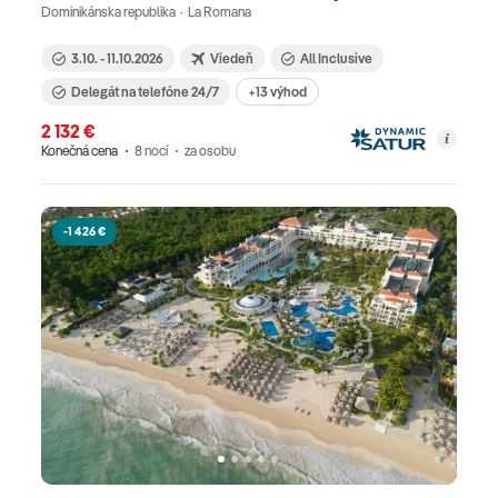
Dominikánska republika · La Romana
3.10. - 11.10.2026
Viedeň
All Inclusive
Delegát na telefóne 24/7
+13 výhod
2 132 €
Konečná cena
8 nocí
za osobu
-1 426 €