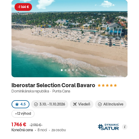
-1 164 €
Iberostar Selection Coral Bavaro
Dominikánska republika · Punta Cana
4.5
3.10. - 11.10.2026
Viedeň
All Inclusive
+12 výhod
1 746 €
2 910 €
Konečná cena
8 nocí
za osobu