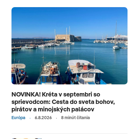
NOVINKA! Kréta v septembri so
sprievodcom: Cesta do sveta bohov,
pirátov a minojských palácov
Európa
6.8.2026
8 minút čítania