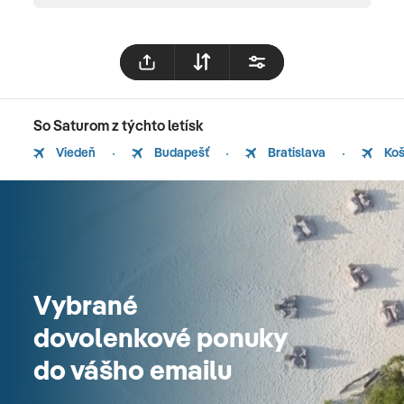
So Saturom z týchto letísk
Viedeň
Budapešť
Bratislava
Koš
Vybrané
dovolenkové ponuky
do vášho emailu