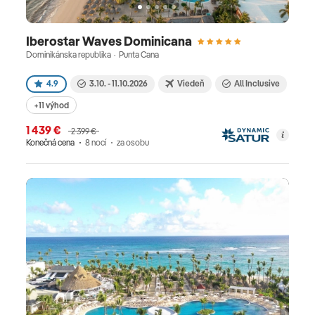
Iberostar Waves Dominicana
Dominikánska republika · Punta Cana
4.9
3.10. - 11.10.2026
Viedeň
All Inclusive
+11 výhod
1 439 €
2 399 €
Konečná cena
8 nocí
za osobu