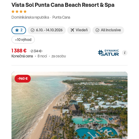
Vista Sol Punta Cana Beach Resort & Spa
Dominikánska republika · Punta Cana
2
6.10. - 14.10.2026
Viedeň
All Inclusive
+10 výhod
1 388 €
2 314 €
Konečná cena
8 nocí
za osobu
-960 €