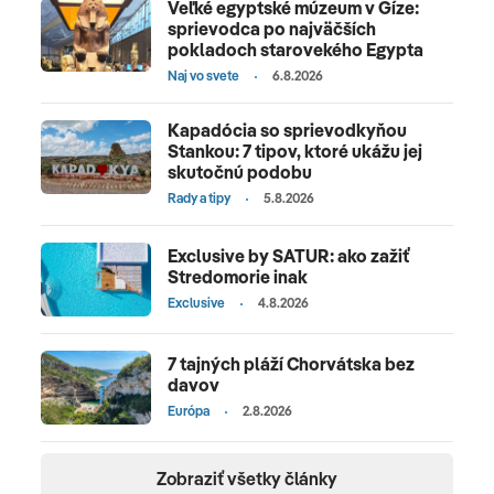
Veľké egyptské múzeum v Gíze:
sprievodca po najväčších
pokladoch starovekého Egypta
Naj vo svete
6.8.2026
Kapadócia so sprievodkyňou
Stankou: 7 tipov, ktoré ukážu jej
skutočnú podobu
Rady a tipy
5.8.2026
Exclusive by SATUR: ako zažiť
Stredomorie inak
Exclusive
4.8.2026
7 tajných pláží Chorvátska bez
davov
Európa
2.8.2026
Zobraziť všetky články