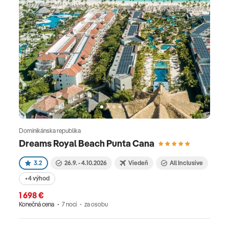
Dominikánska republika
Dreams Royal Beach Punta Cana
3.2
26.9. - 4.10.2026
Viedeň
All Inclusive
+4 výhod
1 698 €
Konečná cena
7 nocí
za osobu