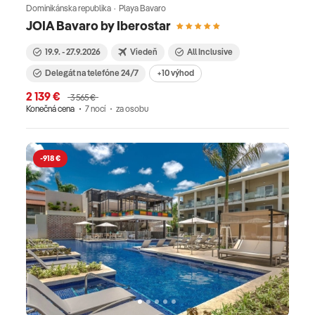
Dominikánska republika · Playa Bavaro
JOIA Bavaro by Iberostar
19.9. - 27.9.2026
Viedeň
All Inclusive
Delegát na telefóne 24/7
+10 výhod
2 139 €
3 565 €
Konečná cena
7 nocí
za osobu
-918 €