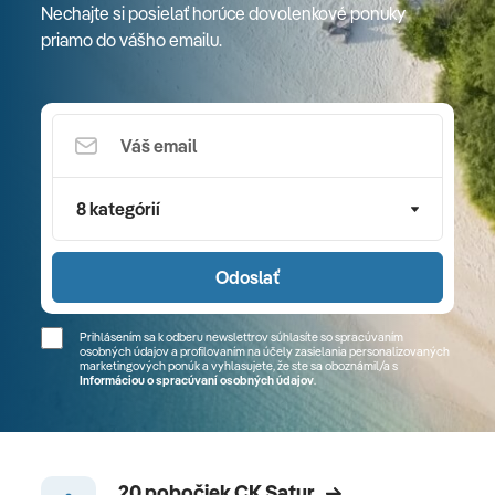
Nechajte si posielať horúce dovolenkové ponuky
priamo do vášho emailu.
8 kategórií
Odoslať
Prihlásením sa k odberu newslettrov súhlasíte so spracúvaním
osobných údajov a profilovaním na účely zasielania personalizovaných
marketingových ponúk a vyhlasujete, že ste sa
oboznámil/a
s
Informáciou o spracúvaní osobných údajov
.
20 pobočiek CK Satur