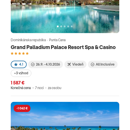
Dominikánska republika · Punta Cana
Grand Palladium Palace Resort Spa & Casino
4.1
26.9. - 4.10.2026
Viedeň
All Inclusive
+3 výhod
1 587 €
Konečná cena
7 nocí
za osobu
-1 062 €