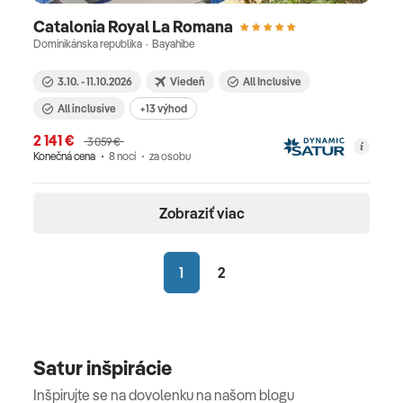
Catalonia Royal La Romana
Dominikánska republika · Bayahibe
3.10. - 11.10.2026
Viedeň
All Inclusive
All inclusive
+13 výhod
2 141 €
3 059 €
Konečná cena
8 nocí
za osobu
Zobraziť viac
1
2
Satur inšpirácie
Inšpirujte se na dovolenku na našom blogu