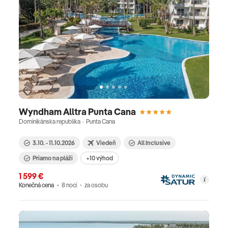
Wyndham Alltra Punta Cana
Dominikánska republika · Punta Cana
3.10. - 11.10.2026
Viedeň
All Inclusive
Priamo na pláži
+10 výhod
1 599 €
Konečná cena
8 nocí
za osobu