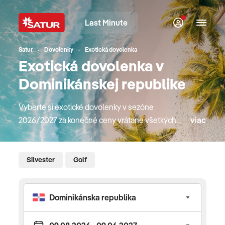
Last Minute
Satur
Dovolenky
Exotická dovolenka
Exotická dovolenka v
Dominikánskej republike
Vyberte si exotické dovolenky v sezóne
2026/2027 za konečné ceny vrátane všetkých
viac
poplatkov. V našej ponuke nájdete obľúbené
exotické destinácie ako Dubaj, Omán, Zanzibar,
Seychely, ale aj Maurícius, Mexiko či Dominikánsku
Silvester
Golf
republiku. Dovolenkujte v overených a kvalitných
hoteloch, či už na pobytoch pri mori alebo
poznávacích zájazdoch. Do exotiky lietame na
pravidelných letoch priamo z Bratislavy, Košíc
alebo Viedne, či Budapešti. V ponuke nájdete aj