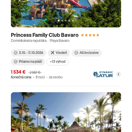
Princess Family Club Bavaro
Dominikánska republika · Playa Bavaro
3.10. - 11.10.2026
Viedeň
All Inclusive
Priamo na pláži
+13 výhod
1 534 €
2 557 €
Konečná cena
8 nocí
za osobu