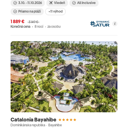
3.10. - 11.10.2026
Viedeň
All Inclusive
Priamo na pláži
+11 výhod
1 889 €
3 149 €
Konečná cena
8 nocí
za osobu
Catalonia Bayahibe
Dominikánska republika · Bayahibe