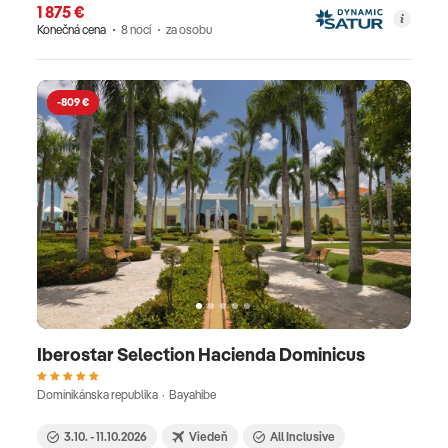
1 875 €
Konečná cena
8 nocí
za osobu
-809 €
Iberostar Selection Hacienda Dominicus
Dominikánska republika · Bayahibe
3.10. - 11.10.2026
Viedeň
All Inclusive