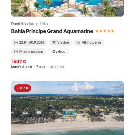
Dominikánska republika
Bahia Principe Grand Aquamarine
22.9. - 30.9.2026
Viedeň
All Inclusive
Priamo na pláži
+2 výhod
1 502 €
Konečná cena
7 nocí
za osobu
-1 013 €