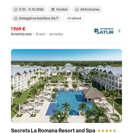
3.10. - 11.10.2026
Viedeň
All Inclusive
Delegát na telefóne 24/7
+11 výhod
1 969 €
Konečná cena
8 nocí
za osobu
Secrets La Romana Resort and Spa