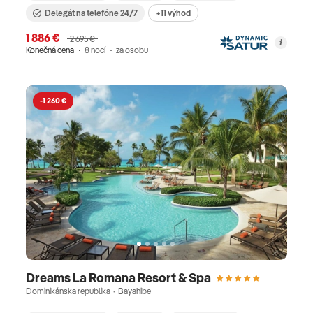
Delegát na telefóne 24/7
+11 výhod
1 886 €
2 695 €
Konečná cena
8 nocí
za osobu
-1 260 €
Dreams La Romana Resort & Spa
Dominikánska republika · Bayahibe