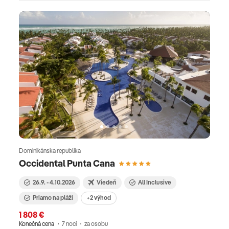
Dominikánska republika
Occidental Punta Cana
26.9. - 4.10.2026
Viedeň
All Inclusive
Priamo na pláži
+2 výhod
1 808 €
Konečná cena
7 nocí
za osobu