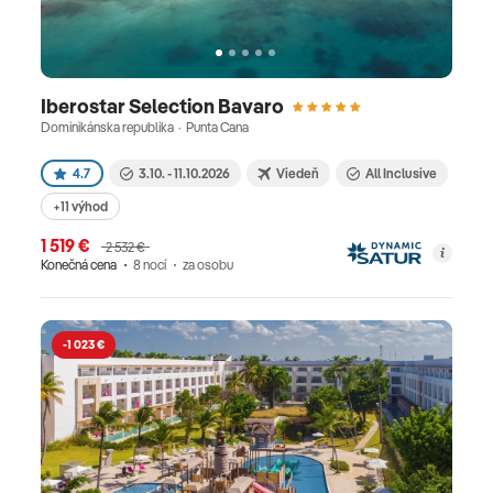
Iberostar Selection Bavaro
Dominikánska republika · Punta Cana
4.7
3.10. - 11.10.2026
Viedeň
All Inclusive
+11 výhod
1 519 €
2 532 €
Konečná cena
8 nocí
za osobu
-1 023 €