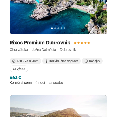
Rixos Premium Dubrovnik
Chorvátsko
Južná Dalmácia
Dubrovník
19.8. - 23.8.2026
Individuálna doprava
Raňajky
+5 výhod
663 €
Konečná cena
4 nocí
za osobu