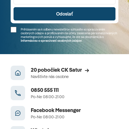
Odoslať
Prihlásením sa k odberu newslettrov súhlasíte so spracúvaním
osobných údajov a profilovaním na účely zasielania personalizovaných
marketingových ponúk a vyhlasujete, že ste sa
oboznámil/a
s
Informáciou o spracúvaní osobných údajov
.
20 pobočiek CK Satur
Navštívte nás osobne
0850 555 111
Po-Ne 08:00-21:00
Facebook Messenger
Po-Ne 08:00-21:00