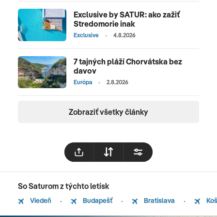
Exclusive by SATUR: ako zažiť
Stredomorie inak
Exclusive
4.8.2026
7 tajných pláží Chorvátska bez
davov
Európa
2.8.2026
Zobraziť všetky články
So Saturom z týchto letísk
Viedeň
Budapešť
Bratislava
Koš