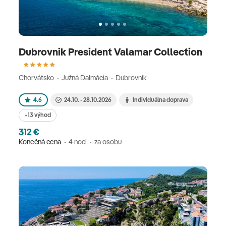
Dubrovnik President Valamar Collection
Chorvátsko
Južná Dalmácia
Dubrovník
4.6
24.10. - 28.10.2026
Individuálna doprava
+13 výhod
312 €
Konečná cena
4 nocí
za osobu