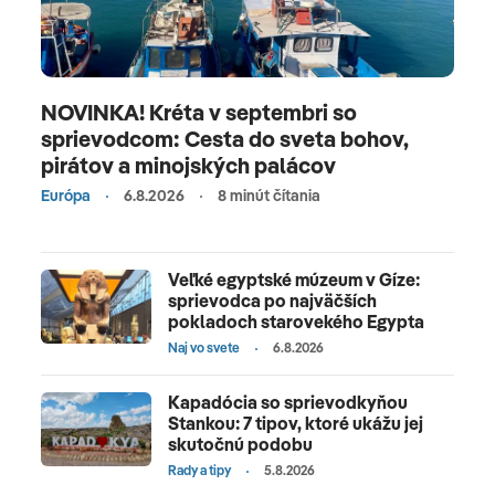
NOVINKA! Kréta v septembri so
sprievodcom: Cesta do sveta bohov,
pirátov a minojských palácov
Európa
6.8.2026
8 minút čítania
Veľké egyptské múzeum v Gíze:
sprievodca po najväčších
pokladoch starovekého Egypta
Naj vo svete
6.8.2026
Kapadócia so sprievodkyňou
Stankou: 7 tipov, ktoré ukážu jej
skutočnú podobu
Rady a tipy
5.8.2026