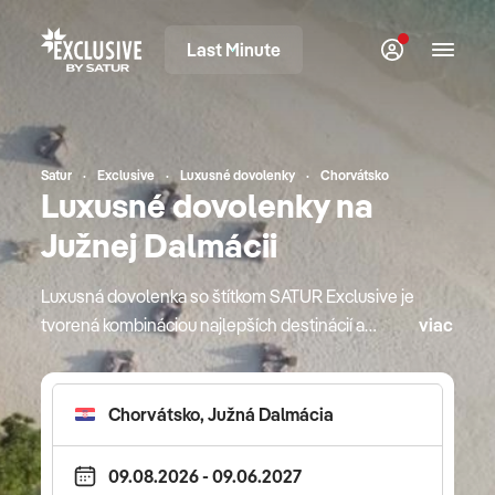
Last Minute
Satur
Exclusive
Luxusné dovolenky
Chorvátsko
Luxusné dovolenky na
Južnej Dalmácii
Luxusná dovolenka so štítkom SATUR Exclusive je
tvorená kombináciou najlepších destinácií a
viac
najprestížnejších hotelov. Ich výnimočnosť je
deklarovaná svetovými oceneniami v oblasti
hotelierstva, preslávenými gurmánskymi
reštauráciami, bohatou ponukou starostlivosti o
telo a diskrétnosťou aj počas roku 2026. Cestujte