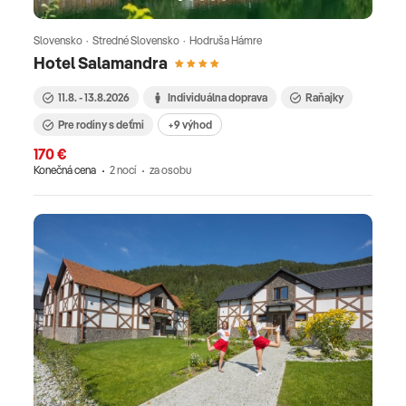
Slovensko · Stredné Slovensko · Hodruša Hámre
Hotel Salamandra
11.8. - 13.8.2026
Individuálna doprava
Raňajky
Pre rodiny s deťmi
+9 výhod
170 €
Konečná cena
2 nocí
za osobu