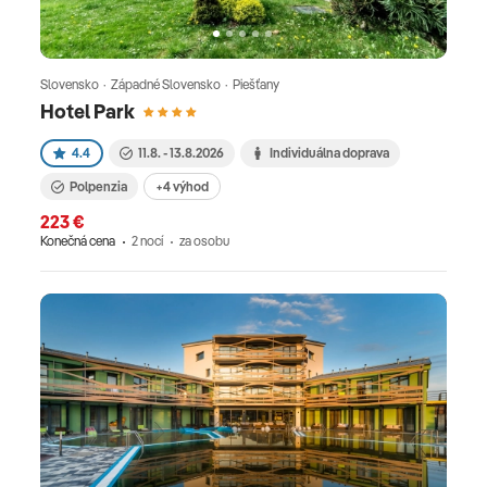
Slovensko · Západné Slovensko · Piešťany
Hotel Park
4.4
11.8. - 13.8.2026
Individuálna doprava
Polpenzia
+4 výhod
223 €
Konečná cena
2 nocí
za osobu