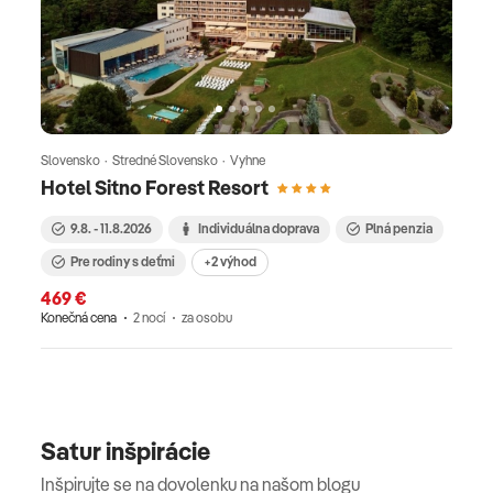
Slovensko · Stredné Slovensko · Vyhne
Hotel Sitno Forest Resort
9.8. - 11.8.2026
Individuálna doprava
Plná penzia
Pre rodiny s deťmi
+2 výhod
469 €
Konečná cena
2 nocí
za osobu
Satur inšpirácie
Inšpirujte se na dovolenku na našom blogu