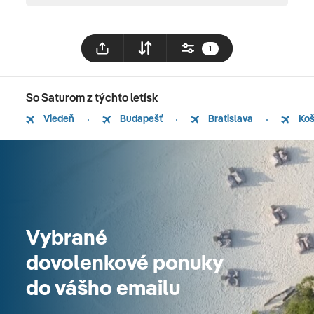
1
So Saturom z týchto letísk
Viedeň
Budapešť
Bratislava
Koš
Vybrané
dovolenkové ponuky
do vášho emailu