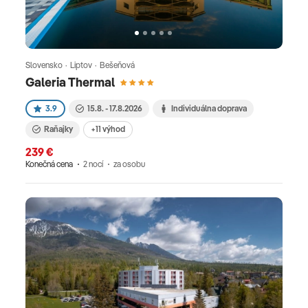
Slovensko · Liptov · Bešeňová
Galeria Thermal
3.9
15.8. - 17.8.2026
Individuálna doprava
Raňajky
+11 výhod
239 €
Konečná cena
2 nocí
za osobu