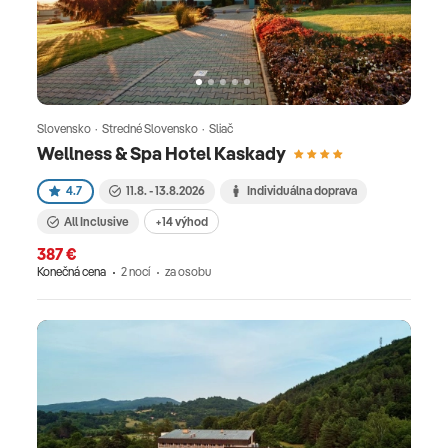
Slovensko · Stredné Slovensko · Sliač
Wellness & Spa Hotel Kaskady
4.7
11.8. - 13.8.2026
Individuálna doprava
All Inclusive
+14 výhod
387 €
Konečná cena
2 nocí
za osobu