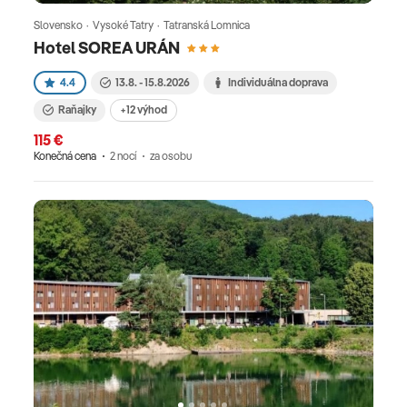
Slovensko · Vysoké Tatry · Tatranská Lomnica
Hotel SOREA URÁN
4.4
13.8. - 15.8.2026
Individuálna doprava
Raňajky
+12 výhod
115 €
Konečná cena
2 nocí
za osobu