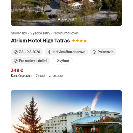
Slovensko · Vysoké Tatry · Nový Smokovec
Atrium Hotel High Tatras
7.8. - 9.8.2026
Individuálna doprava
Polpenzia
Pre rodiny s deťmi
+2 výhod
348 €
Konečná cena
2 nocí
za osobu