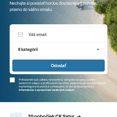
Nechajte si posielať horúce dovolenkové ponuky
priamo do vášho emailu.
8 kategórií
Odoslať
Prihlásením sa k odberu newslettrov súhlasíte so spracúvaním
osobných údajov a profilovaním na účely zasielania personalizovaných
marketingových ponúk a vyhlasujete, že ste sa
oboznámil/a
s
Informáciou o spracúvaní osobných údajov
.
20 pobočiek CK Satur