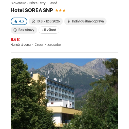
Slovensko · Nízke Tatry · Jasná
Hotel SOREA SNP
4.3
10.8. - 12.8.2026
Individuálna doprava
Bez stravy
+11 výhod
83 €
Konečná cena
2 nocí
za osobu