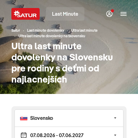
Last Minute
Satur
Last minute dovolenky
Ultra last minute
Ultra last minute dovolenky na Slovensku
Ultra last minute
dovolenky na Slovensku
pre rodiny s deťmi od
najlacnejších