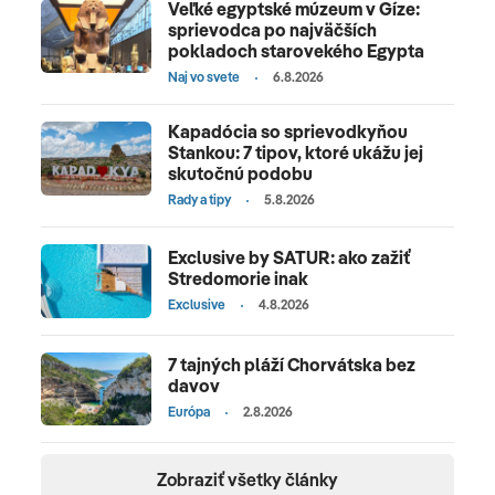
Veľké egyptské múzeum v Gíze:
sprievodca po najväčších
pokladoch starovekého Egypta
Naj vo svete
6.8.2026
Kapadócia so sprievodkyňou
Stankou: 7 tipov, ktoré ukážu jej
skutočnú podobu
Rady a tipy
5.8.2026
Exclusive by SATUR: ako zažiť
Stredomorie inak
Exclusive
4.8.2026
7 tajných pláží Chorvátska bez
davov
Európa
2.8.2026
Zobraziť všetky články