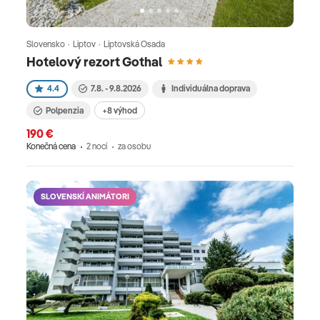
Slovensko · Liptov · Liptovská Osada
Hotelový rezort Gothal
4.4
7.8. - 9.8.2026
Individuálna doprava
Polpenzia
+8 výhod
190 €
Konečná cena
2 nocí
za osobu
SLOVENSKÍ ANIMÁTORI