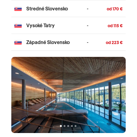
Stredné Slovensko
-
od 170 €
Vysoké Tatry
-
od 115 €
Západné Slovensko
-
od 223 €