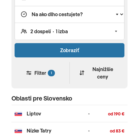
Zobraziť
Najnižšie
Filter
1
ceny
Oblasti pre Slovensko
Liptov
-
od 190 €
Nízke Tatry
-
od 83 €