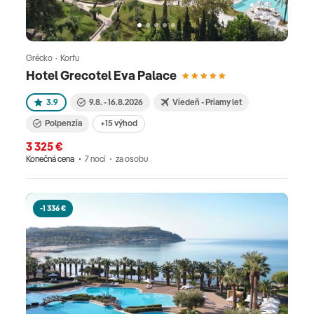
Grécko · Korfu
Hotel Grecotel Eva Palace
3.9
9.8. - 16.8.2026
Viedeň - Priamy let
Polpenzia
+15 výhod
3 325 €
Konečná cena
7 nocí
za osobu
-1 336 €