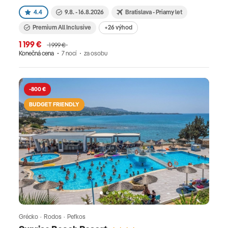
4.4
9.8. - 16.8.2026
Bratislava - Priamy let
Premium All Inclusive
+26 výhod
1 199 €
1 999 €
Konečná cena
7 nocí
za osobu
-800 €
BUDGET FRIENDLY
Grécko · Rodos · Pefkos