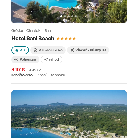
Grécko · Chalkidiki · Sani
Hotel Sani Beach
4.7
9.8. - 16.8.2026
Viedeň - Priamy let
Polpenzia
+7 výhod
3 117 €
4 453 €
Konečná cena
7 nocí
za osobu