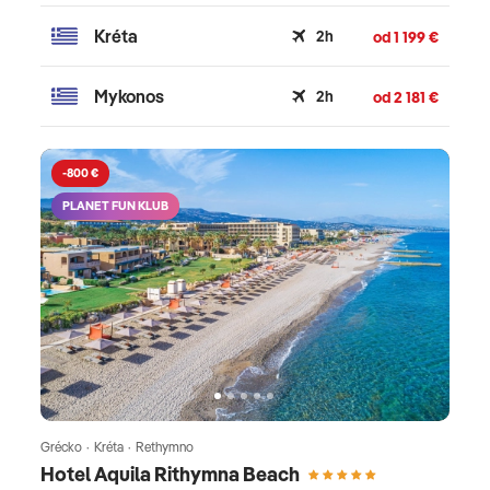
Kréta
2h
od 1 199 €
Mykonos
2h
od 2 181 €
-800 €
PLANET FUN KLUB
Grécko · Kréta · Rethymno
Hotel Aquila Rithymna Beach