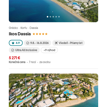
Grécko · Korfu · Dassia
Ikos Dassia
4.9
9.8. - 16.8.2026
Viedeň - Priamy let
Ultra All Inclusive
+9 výhod
5 271 €
Konečná cena
7 nocí
za osobu