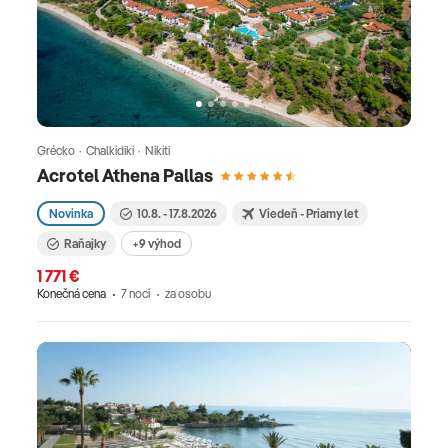
Grécko · Chalkidiki · Nikiti
Acrotel Athena Pallas
Novinka
10.8. - 17.8.2026
Viedeň - Priamy let
Raňajky
+9 výhod
1 771 €
Konečná cena
7 nocí
za osobu