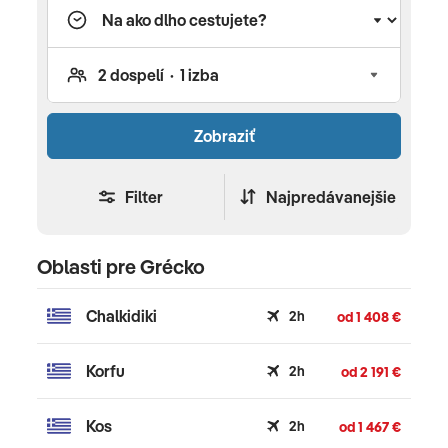
Zobraziť
Filter
Najpredávanejšie
Oblasti pre Grécko
Chalkidiki
2h
od 1 408 €
Korfu
2h
od 2 191 €
Kos
2h
od 1 467 €