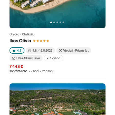
Grécko · Chalkidiki
Ikos Olivia
4.5
9.8. - 16.8.2026
Viedeň - Priamy let
Ultra All Inclusive
+13 výhod
7 443 €
Konečná cena
7 nocí
za osobu