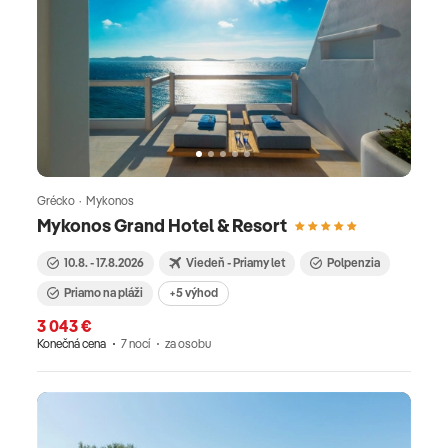
Grécko · Mykonos
Mykonos Grand Hotel & Resort
10.8. - 17.8.2026
Viedeň - Priamy let
Polpenzia
Priamo na pláži
+5 výhod
3 043 €
Konečná cena
7 nocí
za osobu