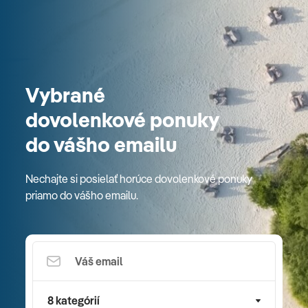
Vybrané
dovolenkové ponuky
do vášho emailu
Nechajte si posielať horúce dovolenkové ponuky
priamo do vášho emailu.
8 kategórií