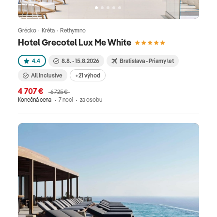
Grécko · Kréta · Rethymno
Hotel Grecotel Lux Me White
4.4
8.8. - 15.8.2026
Bratislava - Priamy let
All Inclusive
+21 výhod
4 707 €
6 725 €
Konečná cena
7 nocí
za osobu