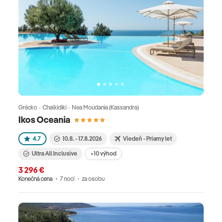
Grécko · Chalkidiki · Nea Moudania (Kassandra)
Ikos Oceania
4.7
10.8. - 17.8.2026
Viedeň - Priamy let
Ultra All Inclusive
+10 výhod
3 296 €
Konečná cena
7 nocí
za osobu