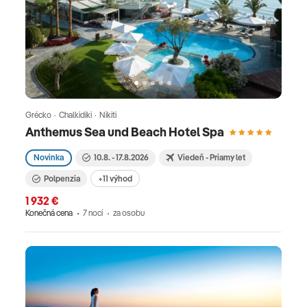
Grécko · Chalkidiki · Nikiti
Anthemus Sea und Beach Hotel Spa
Novinka
10.8. - 17.8.2026
Viedeň - Priamy let
Polpenzia
+11 výhod
1 932 €
Konečná cena
7 nocí
za osobu