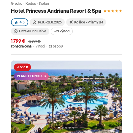
Grécko · Rodos · Kiotari
Hotel Princess Andriana Resort & Spa
4.5
14.8. - 21.8.2026
Košice - Priamy let
Ultra All Inclusive
+21 výhod
1 799 €
2 999 €
Konečná cena
7 nocí
za osobu
-1 533 €
PLANET FUN KLUB