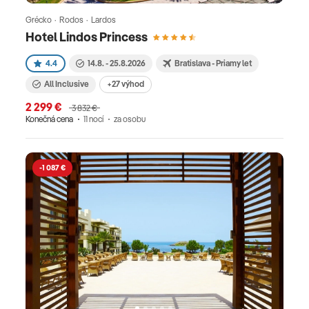
Grécko · Rodos · Lardos
Hotel Lindos Princess
4.4
14.8. - 25.8.2026
Bratislava - Priamy let
All Inclusive
+27 výhod
2 299 €
3 832 €
Konečná cena
11 nocí
za osobu
-1 087 €