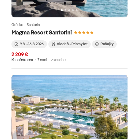
Grécko · Santorini
Magma Resort Santorini
9.8. - 16.8.2026
Viedeň - Priamy let
Raňajky
2 209 €
Konečná cena
7 nocí
za osobu