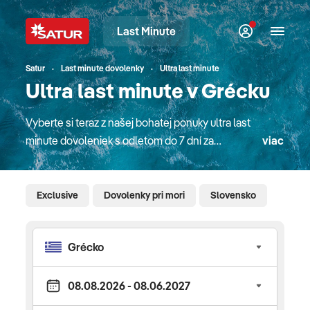
Last Minute
Satur
Last minute dovolenky
Ultra last minute
Ultra last minute v Grécku
Vyberte si teraz z našej bohatej ponuky ultra last
minute dovoleniek s odletom do 7 dní za
viac
vynikajúce ceny! Všetky dovolenky zobrazujeme za
konečné ceny vrátane servisných poplatkov.
Obľúbené dovolenkové destinácie pri mori s CK
Exclusive
Dovolenky pri mori
Slovensko
SATUR, top hotely so slovenskými animátormi pre
rodiny s deťmi, last moment poznávacie zájazdy do
celého sveta, exotické pobyty, luxusné okružné
plavby alebo relax vo wellness hoteloch aktuálne
v posledných termínoch počas celej zimy aj leta.