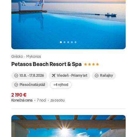
Grécko · Mykonos
Petasos Beach Resort & Spa
10.8. - 17.8.2026
Viedeň - Priamy let
Raňajky
Piesočnatá pláž
+4 výhod
2 190 €
Konečná cena
7 nocí
za osobu