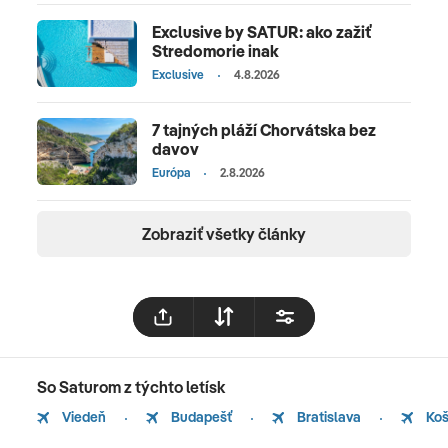
Exclusive by SATUR: ako zažiť
Stredomorie inak
Exclusive
4.8.2026
7 tajných pláží Chorvátska bez
davov
Európa
2.8.2026
Zobraziť všetky články
So Saturom z týchto letísk
Viedeň
Budapešť
Bratislava
Koš