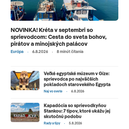
NOVINKA! Kréta v septembri so
sprievodcom: Cesta do sveta bohov,
pirátov a minojských palácov
Európa
6.8.2026
8 minút čítania
Veľké egyptské múzeum v Gíze:
sprievodca po najväčších
pokladoch starovekého Egypta
Naj vo svete
6.8.2026
Kapadócia so sprievodkyňou
Stankou: 7 tipov, ktoré ukážu jej
skutočnú podobu
Rady a tipy
5.8.2026