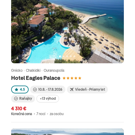
Grécko · Chalkidiki · Ouranoupolis
Hotel Eagles Palace
4.5
10.8. - 17.8.2026
Viedeň - Priamy let
Raňajky
+13 výhod
4 310 €
Konečná cena
7 nocí
za osobu