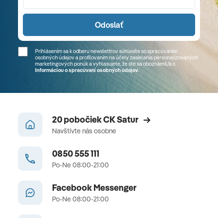
Odoslať
Prihlásením sa k odberu newslettrov súhlasíte so spracúvaním
osobných údajov a profilovaním na účely zasielania personalizovaných
marketingových ponúk a vyhlasujete, že ste sa
oboznámil/a
s
Informáciou o spracúvaní osobných údajov
.
20 pobočiek CK Satur
Navštívte nás osobne
0850 555 111
Po-Ne 08:00-21:00
Facebook Messenger
Po-Ne 08:00-21:00