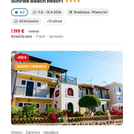
Sunrise Beach Resort
4.2
11.8. - 18.8.2026
Bratislava - Priamy let
All Inclusive
+12 výhod
1 199 €
1 999 €
Konečná cena
7 nocí
za osobu
-533 €
BUDGET FRIENDLY
Grécko · Zakyntos · Vassilikos