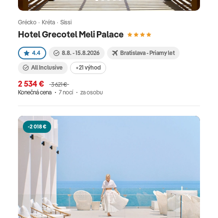
Grécko · Kréta · Sissi
Hotel Grecotel Meli Palace
4.4
8.8. - 15.8.2026
Bratislava - Priamy let
All Inclusive
+21 výhod
2 534 €
3 621 €
Konečná cena
7 nocí
za osobu
-2 018 €