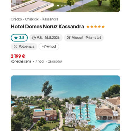
Grécko · Chalkidiki · Kassandra
Hotel Domes Noruz Kassandra
3.8
9.8. - 16.8.2026
Viedeň - Priamy let
Polpenzia
+7 výhod
2 199 €
Konečná cena
7 nocí
za osobu