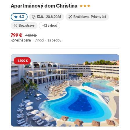
Apartmánový dom Christina
4.3
13.8. - 20.8.2026
Bratislava - Priamy let
Bez stravy
+12 výhod
799 €
1 332 €
Konečná cena
7 nocí
za osobu
-1 200 €