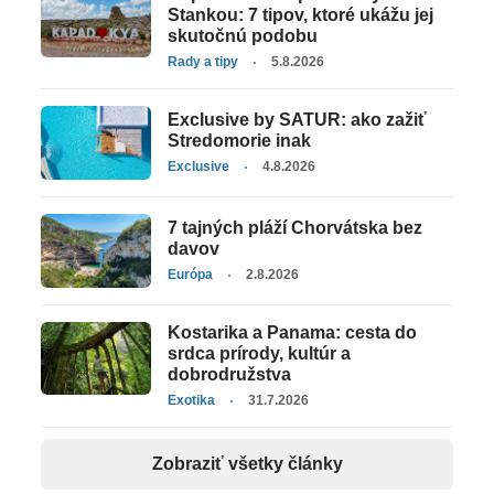
Stankou: 7 tipov, ktoré ukážu jej
skutočnú podobu
Rady a tipy
5.8.2026
Exclusive by SATUR: ako zažiť
Stredomorie inak
Exclusive
4.8.2026
7 tajných pláží Chorvátska bez
davov
Európa
2.8.2026
Kostarika a Panama: cesta do
srdca prírody, kultúr a
dobrodružstva
Exotika
31.7.2026
Zobraziť všetky články