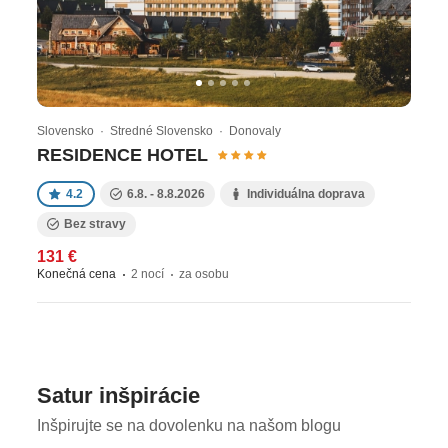
celého roka. Západné SlovenskoNa západnom
Slovenskú SATUR ponúka pohodlné pobyty so
zvýhodnenými rodinnými cenami a možnosťou
all inclusive. Je to praktická voľba pre krátky
oddych, keď chcete zostať doma, ale zároveň si
Slovensko · Stredné Slovensko · Donovaly
dopriať hotelový komfort a služby bez zdĺhavého
RESIDENCE HOTEL
cestovania. Stredné SlovenskoStredné
Slovensko ponúka SATUR ako región na
4.2
6.8. - 8.8.2026
Individuálna doprava
pokojný oddych, wellness a pobyty v prírode, s
Bez stravy
dôrazom na dostupnosť a komfort.
131 €
Konečná cena
2 nocí
za osobu
Satur inšpirácie
Inšpirujte se na dovolenku na našom blogu