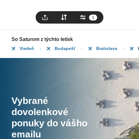
1
So Saturom z týchto letísk
Viedeň
Budapešť
Bratislava
Vybrané
dovolenkové
ponuky do vášho
emailu