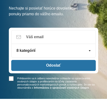
Nechajte si posielať horúce dovolenkové
ponuky priamo do vášho emailu.
8 kategórií
Odoslať
Prihlásením sa k odberu newslettrov súhlasíte so spracúvaním
osobných údajov a profilovaním na účely zasielania
personalizovaných marketingových ponúk a vyhlasujete, že ste sa
oboznámil/a
s
Informáciou o spracúvaní osobných údajov
.