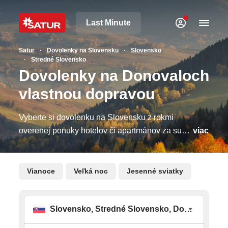
Last Minute
Satur
Dovolenky na Slovensku
Slovensko
Stredné Slovensko
Dovolenky na Donovaloch
vlastnou dopravou
Vyberte si dovolenku na Slovensku z rokmi
overenej ponuky hotelov či apartmánov za super
viac
ceny! Užite si vybrané špičkové wellness pobyty,
ktoré u nás nájdete za zvýhodnené rodinné
ceny. Oddych na zájazde kedykoľvek, bez toho
Vianoce
Veľká noc
Jesenné sviatky
aby ste prekročili hranice. Pobyty je možné
uhradiť aj prostredníctvom rekreačných
poukazov spoločnosti Benefit Plus, DOXX,
Callio a Edenred. LiptovCK SATUR ponúka na