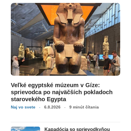
Veľké egyptské múzeum v Gíze:
sprievodca po najväčších pokladoch
starovekého Egypta
Naj vo svete
6.8.2026
9 minút čítania
Kapadócia so sprievodkyňou