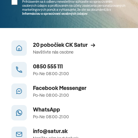
Prihlásením sa k odberu newslettrov súhlasíte so spracúvaním
osobných údajov a profilovaním na účely zasielania personalizovaných
marketingových ponúk a vyhlasujete, že ste sa
oboznámil/a
s
Informáciou o spracúvaní osobných údajov
.
20 pobočiek CK Satur
Navštívte nás osobne
0850 555 111
Po-Ne 08:00-21:00
Facebook Messenger
Po-Ne 08:00-21:00
WhatsApp
Po-Ne 08:00-21:00
info@satur.sk