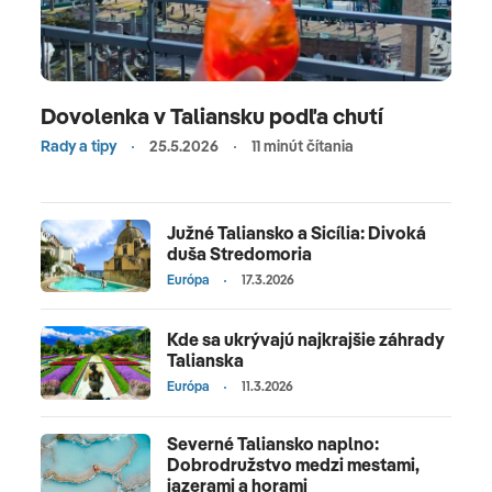
Dovolenka v Taliansku podľa chutí
Rady a tipy
25.5.2026
11 minút čítania
Južné Taliansko a Sicília: Divoká
duša Stredomoria
Európa
17.3.2026
Kde sa ukrývajú najkrajšie záhrady
Talianska
Európa
11.3.2026
Severné Taliansko naplno:
Dobrodružstvo medzi mestami,
jazerami a horami