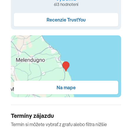
613 hodnotení
dostupnosti), 1. a 2. rad (za poplatok) • plážové osušky (k
dispozícii na zálohu, výmena za poplatok) • bar na pláži
Recenzie TrustYou
Ubytovanie
klimatizácia • Wi-Fi (zdarma) • kúpeľňa s WC a sprchou •
sušič vlasov • telefón • TV • trezor • minibar (dopĺňaný
za poplatok) • balkón alebo terasa so záhradným
nábytkom
Typy ubytovania
Na mape
Izba Klasik
(cca 20-25 m², moderne zariadená v
elegantnom štýle s využitím prírodných materiálov,
situovaná v hlavnej budove rezortu, max. 2 dospelé
osoby) •
Izba Deluxe
( 22 m², kompaktnejšia, ale
Termíny zájazdu
nadštandardne vybavená izba s dôrazom na vysoký
Termín si môžete vybrať z grafu alebo filtra nižšie
komfort, ponúka rozšírený set kúpeľňovej kozmetiky ,