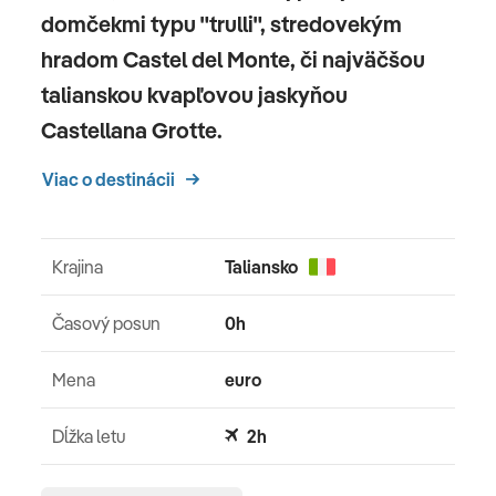
domčekmi typu "trulli", stredovekým
hradom Castel del Monte, či najväčšou
talianskou kvapľovou jaskyňou
Castellana Grotte.
Viac o destinácii
Krajina
Taliansko
Časový posun
0h
Mena
euro
Dĺžka letu
2h