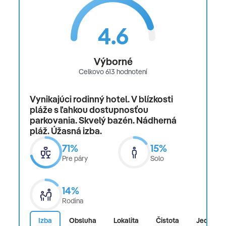
pobytovú taxu (platí sa priamo na mieste, pre Taliansko
cca 2 € – 10 € na osobu/deň), komplexné cestovné
4.6
poistenie, podpalubnú batožinu (možnosť dokúpiť po
zakúpení zájazdu u dopravcu)
Výborné
Oficiálne hodnotenie
Celkovo 613 hodnotení
****
Vynikajúci rodinný hotel. V blízkosti
pláže s ľahkou dostupnosťou
parkovania. Skvelý bazén. Nádherná
pláž. Úžasná izba.
71%
15%
Pre páry
Solo
14%
Rodina
Izba
Obsluha
Lokalita
Čistota
Jedlo