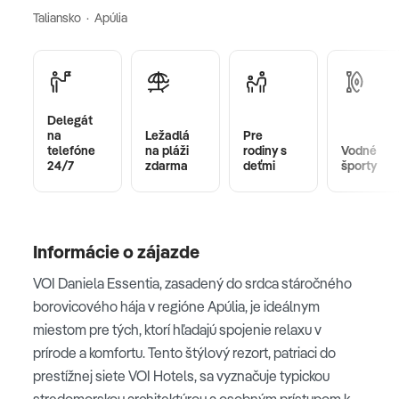
Taliansko · Apúlia
Delegát
na
Ležadlá
Pre
telefóne
na pláži
rodiny s
Vodné
24/7
zdarma
deťmi
športy
Informácie o zájazde
VOI Daniela Essentia, zasadený do srdca stáročného
borovicového hája v regióne Apúlia, je ideálnym
miestom pre tých, ktorí hľadajú spojenie relaxu v
prírode a komfortu. Tento štýlový rezort, patriaci do
prestížnej siete VOI Hotels, sa vyznačuje typickou
stredomorskou architektúrou a osobným prístupom k