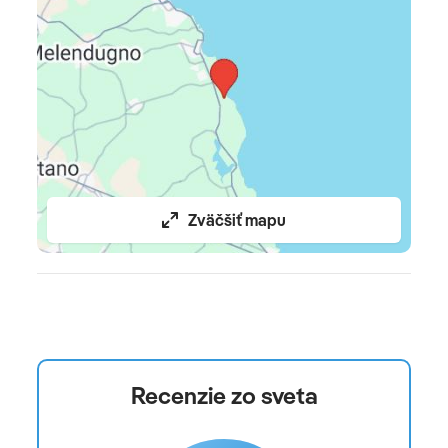
Pre deti
VOI Kids Club pre rôzne vekové kategórie (mini club,
kids club) • detské ihrisko • detský bazén • športové
aktivity pod vedením animátorov • špeciálne menu pre
deti v reštaurácii • VOI Baby Space (vybavená kuchynka
pre rodičov s najmenšími deťmi, sterilizátory, ohrievače
fliaš)
Zväčšiť mapu
Celková cena zahŕňa
leteckú dopravu, transfer autobusom, ubytovanie,
stravovanie podľa výberu kapacity, poistenie
insolventnosti, delegáta na telefóne 24/7, malú
príručnú batožinu (musí sa zmestiť pod sedadlo pred
vami, max. rozmer 40x30x20 cm) a online check-in
Recenzie zo sveta
Celková cena nezahŕňa