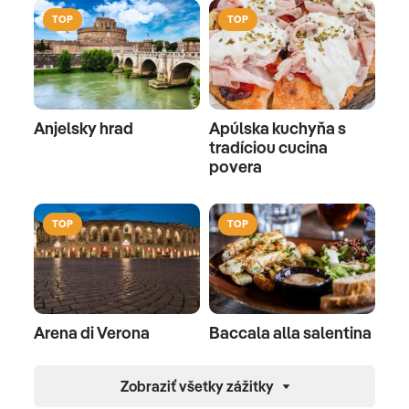
TOP
TOP
Anjelsky hrad
Apúlska kuchyňa s
tradíciou cucina
povera
TOP
TOP
Arena di Verona
Baccala alla salentina
Zobraziť všetky zážitky