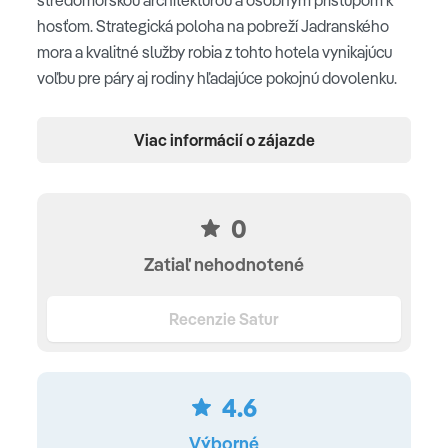
hosťom. Strategická poloha na pobreží Jadranského
mora a kvalitné služby robia z tohto hotela vynikajúcu
voľbu pre páry aj rodiny hľadajúce pokojnú dovolenku.
Poloha
Viac informácií o zájazde
rezort sa nachádza v oblasti San Foca na polostrove
Salento • 20 km od historického mesta Otranto • 25 km
od mesta Lecce, známeho svojou barokovou
0
architektúrou • 180 km od letiska Bari • v bezprostrednej
Zatiaľ nehodnotené
blízkosti chránenej morskej oblasti
Pláž
Recenzie Satur
súkromná piesočnatá pláž vzdialená približne 1 km od
hotela • prístup cez píniový háj alebo bezplatným
4.6
hotelovým kyvadlovým transferom • plážový servis:
slnečníky a ležadlá od 3. radu (zdarma, podľa
Výborné