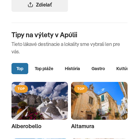
Zdielať
Tipy na výlety v Apúlii
Tieto lákavé destinacie a lokality sme vybrali len pre
vás.
Top
Top pláže
História
Gastro
Kultúra
TOP
TOP
Alberobello
Altamura