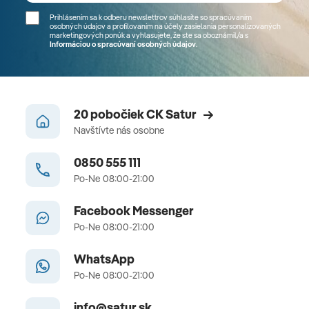
Prihlásením sa k odberu newslettrov súhlasíte so spracúvaním
osobných údajov a profilovaním na účely zasielania personalizovaných
marketingových ponúk a vyhlasujete, že ste sa
oboznámil/a
s
Informáciou o spracúvaní osobných údajov
.
20 pobočiek CK Satur
Navštívte nás osobne
0850 555 111
Po-Ne 08:00-21:00
Facebook Messenger
Po-Ne 08:00-21:00
WhatsApp
Po-Ne 08:00-21:00
info@satur.sk