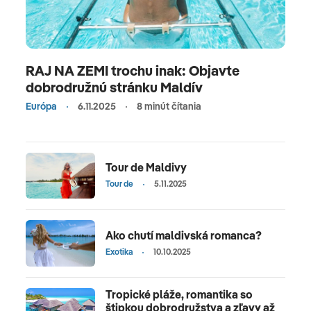
RAJ NA ZEMI trochu inak: Objavte
dobrodružnú stránku Maldív
Európa
6.11.2025
8 minút čítania
Tour de Maldivy
Tour de
5.11.2025
Ako chutí maldivská romanca?
Exotika
10.10.2025
Tropické pláže, romantika so
štipkou dobrodružstva a zľavy až