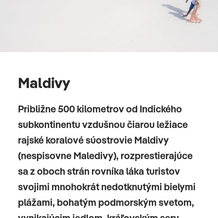
Maldivy
Približne 500 kilometrov od Indického
subkontinentu vzdušnou čiarou ležiace
rajské koralové súostrovie Maldivy
(nespisovne Maledivy), rozprestierajúce
sa z oboch strán rovníka láka turistov
svojimi mnohokrát nedotknutými bielymi
plážami, bohatým podmorským svetom,
vynikajúcim jedlom, kráľovským serv…