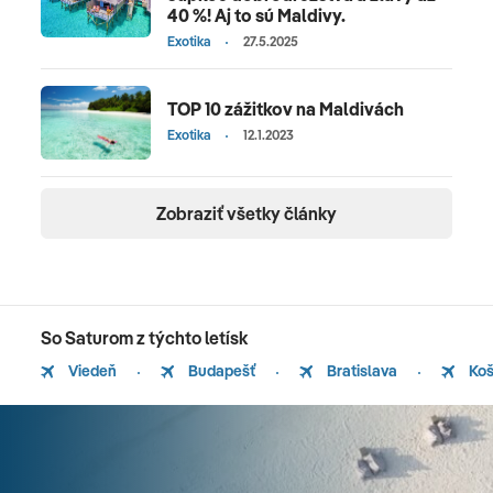
40 %! Aj to sú Maldivy.
Exotika
27.5.2025
TOP 10 zážitkov na Maldivách
Exotika
12.1.2023
Zobraziť všetky články
So Saturom z týchto letísk
Viedeň
Budapešť
Bratislava
Koš