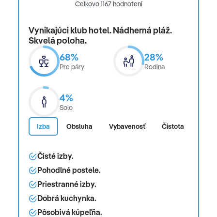
Celkovo 1167 hodnotení
Vynikajúci klub hotel. Nádherná pláž.
Skvelá poloha.
68%
28%
Pre páry
Rodina
4%
Solo
Izba
Obsluha
Vybavenosť
Čistota
Pláž
Čisté izby.
Pohodlné postele.
Priestranné izby.
Dobrá kuchynka.
Pôsobivá kúpeľňa.