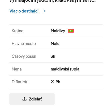
Viac o destinácii
Krajina
Maldivy
Hlavné mesto
Male
Časový posun
3h
Mena
maldivská rupia
Dĺžka letu
9h
Zdielať