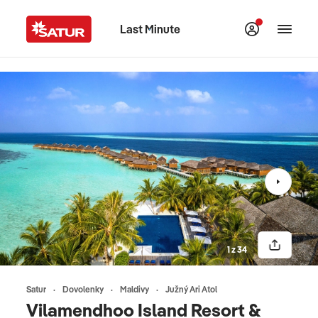
Last Minute
1 z 34
Satur
Dovolenky
Maldivy
Južný Ari Atol
Vilamendhoo Island Resort &