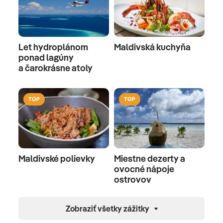
Let hydroplánom
Maldivská kuchyňa
ponad lagúny
a čarokrásne atoly
TOP
TOP
Maldivské polievky
Miestne dezerty a
ovocné nápoje
ostrovov
Zobraziť všetky zážitky