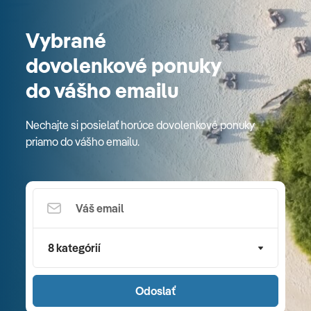
Vybrané
dovolenkové ponuky
do vášho emailu
Nechajte si posielať horúce dovolenkové ponuky
priamo do vášho emailu.
8 kategórií
Odoslať