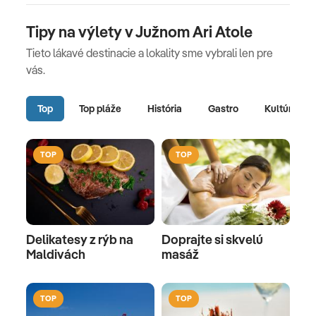
Tipy na výlety v Južnom Ari Atole
Tieto lákavé destinacie a lokality sme vybrali len pre
vás.
Top
Top pláže
História
Gastro
Kultúra
TOP
TOP
Delikatesy z rýb na
Doprajte si skvelú
Maldivách
masáž
TOP
TOP