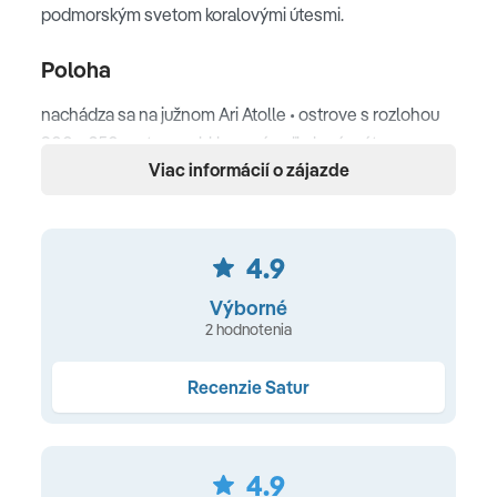
podmorským svetom koralovými útesmi.
Poloha
nachádza sa na južnom Ari Atolle • ostrove s rozlohou
900 x 250 metrov • obklopený veľkolepým útesom • v
Viac informácií o zájazde
blízskosti je rozľahlá piesočnatá pláž • transfer z
medzinárodného letiska hydroplánom cca 25 minút
Pláž
4.9
nádherné pláže s jemným bielym pieskom • lemované
Výborné
hojdajúcimi sa palmami • pod hladinou sa ukrývajú
2 hodnotenia
koralové útesy plné pestrofarebného podmorského
života
Recenzie Satur
Ubytovanie
4.9
194 dostupných izieb • všetky sú zariadené v tropickom