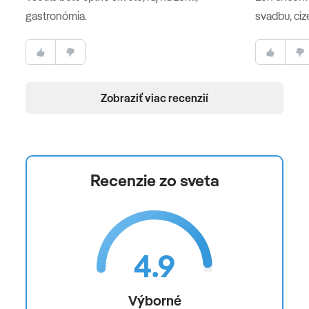
gastronómia.
svadbu, ciz
Oficiálne hodnotenie
****
Poznámka
Zobraziť viac recenzií
Moznosť doplatiť si asistenciu česky hovoriaceho
zástupcu CK pri prílete a počas pobytu na telefóne
(viac info v CK).
Recenzie zo sveta
4.9
Výborné