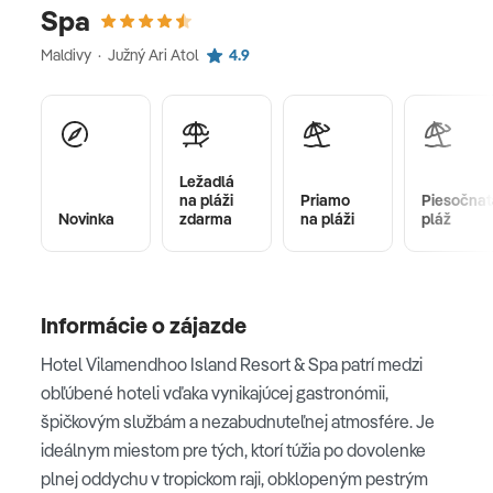
Spa
Maldivy · Južný Ari Atol
4.9
Ležadlá
na pláži
Priamo
Piesočnat
Novinka
zdarma
na pláži
pláž
Informácie o zájazde
Hotel Vilamendhoo Island Resort & Spa patrí medzi
obľúbené hoteli vďaka vynikajúcej gastronómii,
špičkovým službám a nezabudnuteľnej atmosfére. Je
ideálnym miestom pre tých, ktorí túžia po dovolenke
plnej oddychu v tropickom raji, obklopeným pestrým