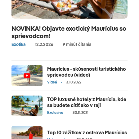
NOVINKA! Objavte exotický Maurícius so
sprievodcom!
Exotika
12.2.2026
9 minút čítania
Maurícius - skúsenosti turistického
sprievodcu (video)
Videá
3.10.2022
TOP luxusné hotely z Maurícia, kde
sa budete cítiť ako v raji
Exclusive
30.11.2021
Top 10 zážitkov z ostrova Maurícius