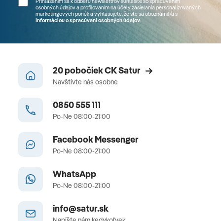
Prihlásením sa k odberu newslettrov súhlasíte so spracúvaním
osobných údajov a profilovaním na účely zasielania personalizovaných
marketingových ponúk a vyhlasujete, že ste sa
oboznámil/a
s
Informáciou o spracúvaní osobných údajov
.
20 pobočiek CK Satur
Navštívte nás osobne
0850 555 111
Po-Ne 08:00-21:00
Facebook Messenger
Po-Ne 08:00-21:00
WhatsApp
Po-Ne 08:00-21:00
info@satur.sk
Napíšte nám kedykoľvek