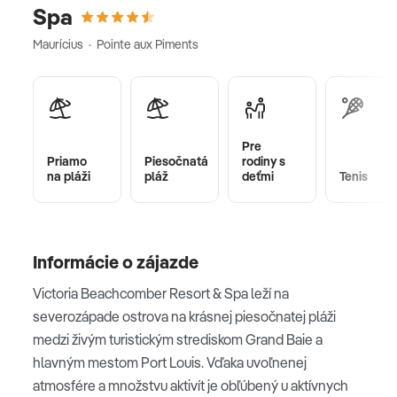
Spa
Maurícius · Pointe aux Piments
Pre
Priamo
Piesočnatá
rodiny s
na pláži
pláž
deťmi
Tenis
Informácie o zájazde
Victoria Beachcomber Resort & Spa leží na
severozápade ostrova na krásnej piesočnatej pláži
medzi živým turistickým strediskom Grand Baie a
hlavným mestom Port Louis. Vďaka uvoľnenej
atmosfére a množstvu aktivít je obľúbený u aktívnych