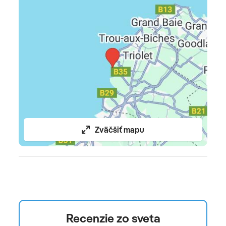
volejbal • pestré denné aktivity a večerná zábava
niekoľkokrát týždenne • lekárska služba • izbová služba •
požičovňa spoločenských hier
Pre deti
detský bazén • vonkajšie ihrisko • miniklub (3 - 11rokov) •
klub pre tínedžerov (13 – 17 rokov) • herňa • animácie •
detské menu • detský bufet • detská diskotéka • baby
kútik • opatrovanie detí za poplatok
Zväčšiť mapu
Oficiálne hodnotenie
****+
Recenzie zo sveta