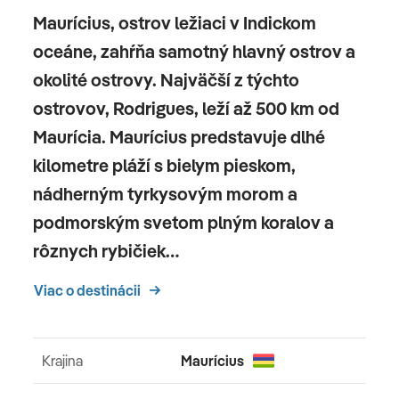
Maurícius, ostrov ležiaci v Indickom
oceáne, zahŕňa samotný hlavný ostrov a
okolité ostrovy. Najväčší z týchto
ostrovov, Rodrigues, leží až 500 km od
Maurícia. Maurícius predstavuje dlhé
kilometre pláží s bielym pieskom,
nádherným tyrkysovým morom a
podmorským svetom plným koralov a
rôznych rybičiek…
Viac o destinácii
Krajina
Maurícius