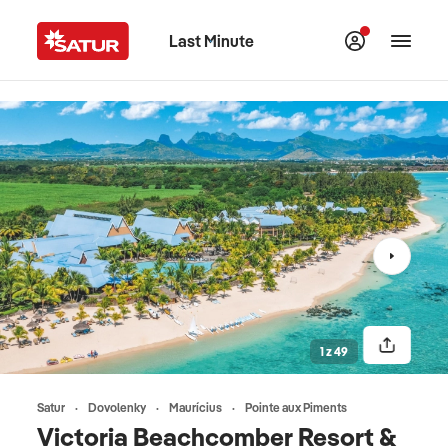
Last Minute
1 z 49
Satur
Dovolenky
Maurícius
Pointe aux Piments
Victoria Beachcomber Resort &