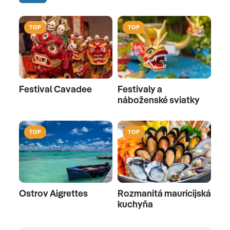
TOP
TOP
Festival Cavadee
Festivaly a
náboženské sviatky
TOP
TOP
Ostrov Aigrettes
Rozmanitá maurícijská
kuchyňa