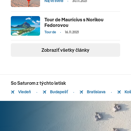
Naj vo svete
30.11.2021
Tour de Maurícius s Norikou
Fedorovou
Tour de
16.11.2021
Zobraziť všetky články
So Saturom z týchto letísk
Viedeň
Budapešť
Bratislava
Koš