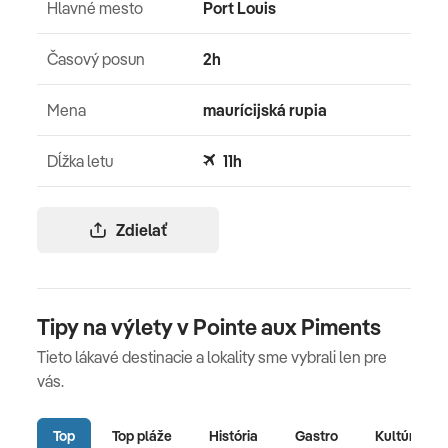
Hlavné mesto
Port Louis
Časový posun
2h
Mena
maurícijská rupia
Dĺžka letu
11h
Zdielať
Tipy na výlety v Pointe aux Piments
Tieto lákavé destinacie a lokality sme vybrali len pre
vás.
Top
Top pláže
História
Gastro
Kultúra