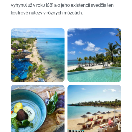
vyhynul už v roku 1681 a o jeho existencii svedčia len
kostrové nálezy v rôznych múzeách.