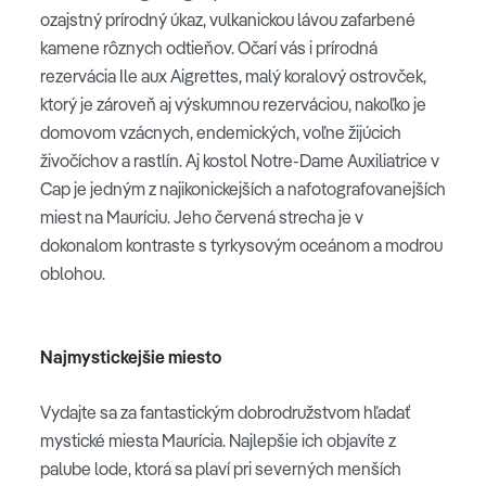
ozajstný prírodný úkaz, vulkanickou lávou zafarbené
kamene rôznych odtieňov. Očarí vás i prírodná
rezervácia Ile aux Aigrettes, malý koralový ostrovček,
ktorý je zároveň aj výskumnou rezerváciou, nakoľko je
domovom vzácnych, endemických, voľne žijúcich
živočíchov a rastlín. Aj kostol Notre-Dame Auxiliatrice v
Cap je jedným z najikonickejších a nafotografovanejších
miest na Mauríciu. Jeho červená strecha je v
dokonalom kontraste s tyrkysovým oceánom a modrou
oblohou.
Najmystickejšie miesto
Vydajte sa za fantastickým dobrodružstvom hľadať
mystické miesta Maurícia. Najlepšie ich objavíte z
palube lode, ktorá sa plaví pri severných menších