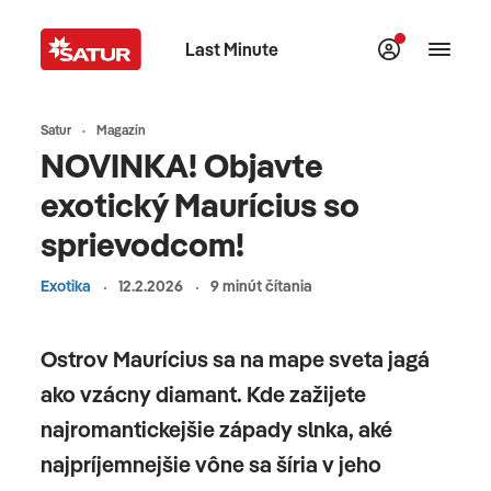
Last Minute
Satur
Magazín
NOVINKA! Objavte
exotický Maurícius so
sprievodcom!
Exotika
12.2.2026
9 minút čítania
Ostrov Maurícius sa na mape sveta jagá
ako vzácny diamant. Kde zažijete
najromantickejšie západy slnka, aké
najpríjemnejšie vône sa šíria v jeho