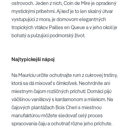
ostrovoch. Jeden z nich, Coin de Mire je opradený
mystickými príbehmi. Aj keď je to len skalný útvar
vystupujúci z mora, je domovom elegantných
tropických vtákov Pailles en Queue a v jeho okolí je
bohatý a pulzujúci podmorský život.
Najtypickejší nápoj
Na Mauríciu určite ochutnajte rum z cukrovej trstiny,
ktorá sa dá mixovať s čímkoľvek. Neohrdnite ani
miestnym čajom rozličných príchutí. Domáci pijú
väčšinou vanilkový s kardamonom a mliekom. Na
čajových plantážach Bois Cheri s miestnou
manufaktúrou môžete sledovať celý proces
spracovania čaju a ochutnať rôzne jeho príchute.