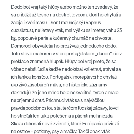
Dodo bol vraj taký hlúpy alebo možno len zvedavý, že
sa priblížil až tesne na dostrel lovcom, ktorí ho chytali a
zabíjali kvôli mäsu. Dront maurícijský (Raphus
cucullatus), nelietavý vták, mal výšku asi meter, váhu 23
kg, popolavé perie a kučeravý chumáč na chvoste.
Domorodí obyvatelia ho prezývali jednoducho dodo.
Toto slovo má koreň v staroportugalskom „duodo“, čo v
preklade znamená hlupák. Hlúpy bol vraj preto, že sa
vôbec nebál ľudí a keďže nedokázal vzlietnuť, stával sa
ich ľahkou korisťou. Portugalskí moreplavci ho chytali
ako živú zásobáreň mäsa, no historické záznamy
dokladujú, že jeho mäso bolo nekvalitné, tvrdé a malo
nepríjemnú chuť. Páchnuci vták sa s najväčšou
pravdepodobnosťou stal terčom ľudskej zábavy, lovci
ho strieľali len tak z potešenia a plienili mu hniezda.
Skazu dokonali nové zvieratá, ktoré Európania priviezli
na ostrov - potkany, psy a mačky. Tak či onak, vták