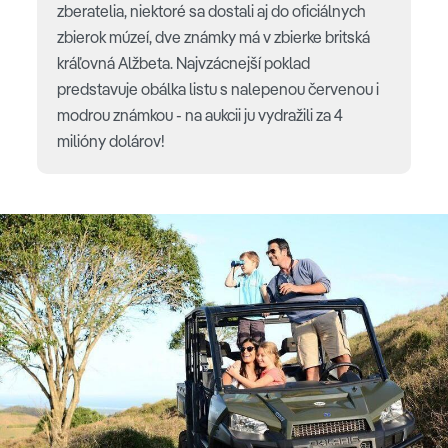
zberatelia, niektoré sa dostali aj do oficiálnych
zbierok múzeí, dve známky má v zbierke britská
kráľovná Alžbeta. Najvzácnejší poklad
predstavuje obálka listu s nalepenou červenou i
modrou známkou - na aukcii ju vydražili za 4
milióny dolárov!