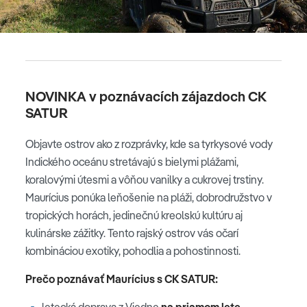
NOVINKA v poznávacích zájazdoch CK
SATUR
Objavte ostrov ako z rozprávky, kde sa tyrkysové vody
Indického oceánu stretávajú s bielymi plážami,
koralovými útesmi a vôňou vanilky a cukrovej trstiny.
Maurícius ponúka leňošenie na pláži, dobrodružstvo v
tropických horách, jedinečnú kreolskú kultúru aj
kulinárske zážitky. Tento rajský ostrov vás očarí
kombináciou exotiky, pohodlia a pohostinnosti.
Prečo poznávať Maurícius s CK SATUR:
letecká doprava z Viedne
na priamom lete