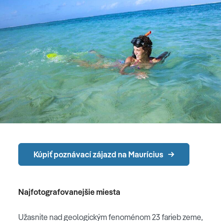
Kúpiť poznávací zájazd na Maurícius
Najfotografovanejšie miesta
Užasnite nad geologickým fenoménom 23 farieb zeme,