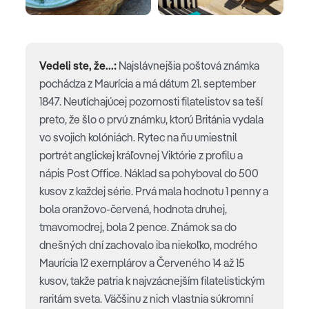
Vedeli ste, že...:
Najslávnejšia poštová známka
pochádza z Maurícia a má dátum 21. september
1847. Neutíchajúcej pozornosti filatelistov sa teší
preto, že šlo o prvú známku, ktorú Británia vydala
vo svojich kolóniách. Rytec na ňu umiestnil
portrét anglickej kráľovnej Viktórie z profilu a
nápis Post Office. Náklad sa pohyboval do 500
kusov z každej série. Prvá mala hodnotu 1 penny a
bola oranžovo-červená, hodnota druhej,
tmavomodrej, bola 2 pence. Známok sa do
dnešných dní zachovalo iba niekoľko, modrého
Maurícia 12 exemplárov a Červeného 14 až 15
kusov, takže patria k najvzácnejším filatelistickým
raritám sveta. Väčšinu z nich vlastnia súkromní