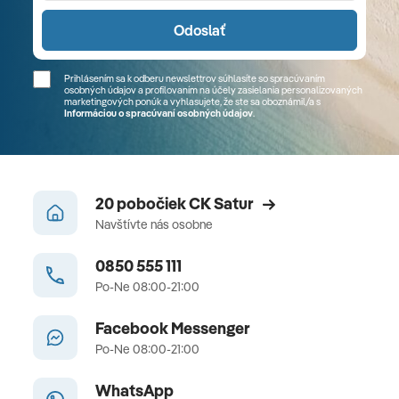
Odoslať
Prihlásením sa k odberu newslettrov súhlasíte so spracúvaním
osobných údajov a profilovaním na účely zasielania personalizovaných
marketingových ponúk a vyhlasujete, že ste sa
oboznámil/a
s
Informáciou o spracúvaní osobných údajov
.
20 pobočiek CK Satur
Navštívte nás osobne
0850 555 111
Po-Ne 08:00-21:00
Facebook Messenger
Po-Ne 08:00-21:00
WhatsApp