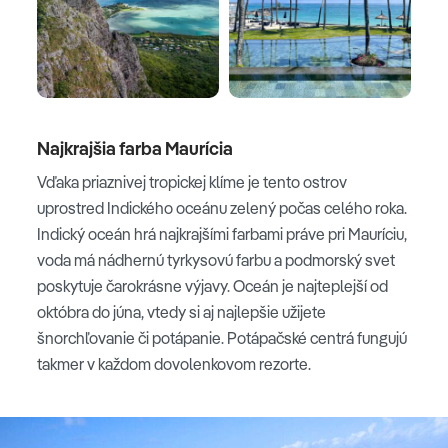
Najkrajšia farba Maurícia
Vďaka priaznivej tropickej klíme je tento ostrov
uprostred Indického oceánu zelený počas celého roka.
Indický oceán hrá najkrajšími farbami práve pri Mauríciu,
voda má nádhernú tyrkysovú farbu a podmorský svet
poskytuje čarokrásne výjavy. Oceán je najteplejší od
októbra do júna, vtedy si aj najlepšie užijete
šnorchľovanie či potápanie. Potápačské centrá fungujú
takmer v každom dovolenkovom rezorte.