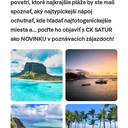
povetrí, ktoré najkrajšie pláže by ste mali
spoznať, aký najtypickejší nápoj
ochutnať, kde hľadať najfotogenickejšie
miesta a... poďte ho objaviť s CK SATUR
ako NOVINKU v poznávacích zájazdoch!