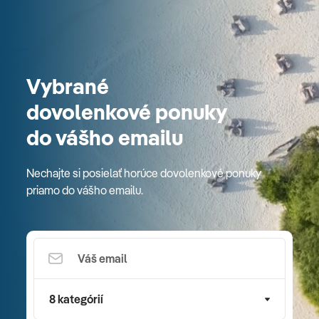
Vybrané
dovolenkové ponuky
do vášho emailu
Nechajte si posielať horúce dovolenkové ponuky
priamo do vášho emailu.
8 kategórií