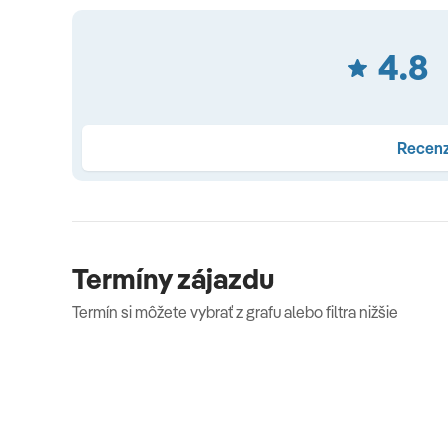
Doprava
4.8
Autokar
Recenz
Poznámka
Zmena programu vyhradená.
Termíny zájazdu
Termín si môžete vybrať z grafu alebo filtra nižšie