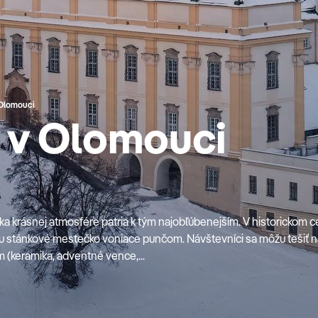
 Olomouci
y v Olomouci
ka krásnej atmosfére patria k tým najobľúbenejším. V historickom c
 stánkové mestečko voniace punčom. Návštevníci sa môžu tešiť n
(keramika, adventné vence,...