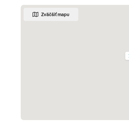
Zväčšiť mapu