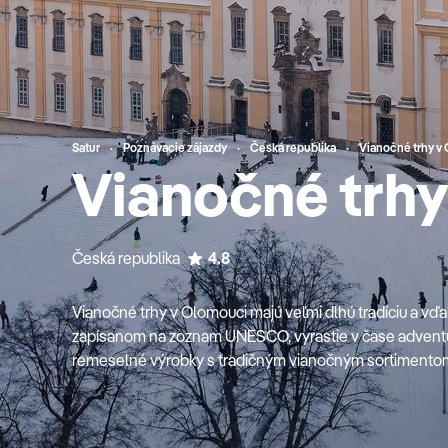
Satur
Poznávacie zájazdy
Česká republika
Vianočné trhy v
Vianočné trh
Česká republika
4.8
Vianočné trhy v Olomouci majú veľmi dlhú tradíciu a vďa
zapísanom na zoznam UNESCO, vyrastie v čase adventu
remeselné výrobky s tradičným vianočným sortimentom 