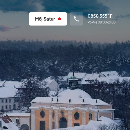
0850 555 111
Môj Satur
Po-Ne 08:00-21:00