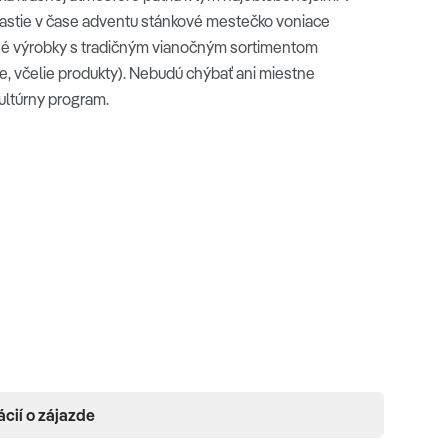
astie v čase adventu stánkové mestečko voniace
né výrobky s tradičným vianočným sortimentom
e, včelie produkty). Nebudú chýbať ani miestne
kultúrny program.
ácií o zájazde