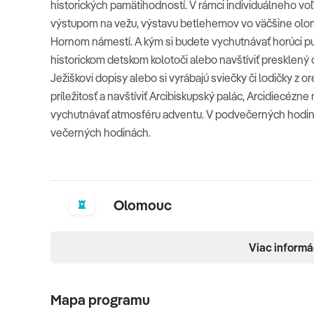
historických pamätihodností. V rámci individuálneho vo
výstupom na vežu, výstavu betlehemov vo väčšine olom
Hornom námestí. A kým si budete vychutnávať horúci pun
historickom detskom kolotoči alebo navštíviť presklený d
Ježiškovi dopisy alebo si vyrábajú sviečky či lodičky z o
príležitosť a navštíviť Arcibiskupský palác, Arcidiecézne
vychutnávať atmosféru adventu. V podvečerných hodi
večerných hodinách.
Olomouc
Viac informá
Mapa programu