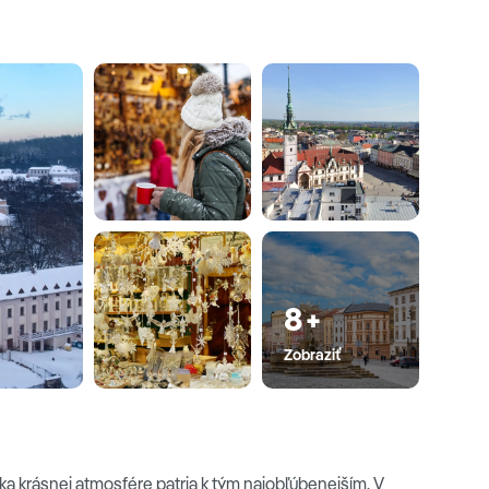
8+
Zobraziť
ka krásnej atmosfére patria k tým najobľúbenejším. V