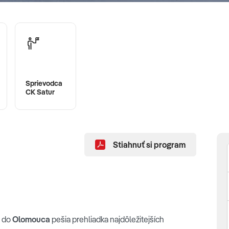
Sprievodca
CK Satur
Stiahnuť si program
e do
Olomouca
pešia prehliadka najdôležitejších