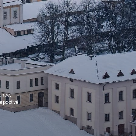
entre,
a poctivé