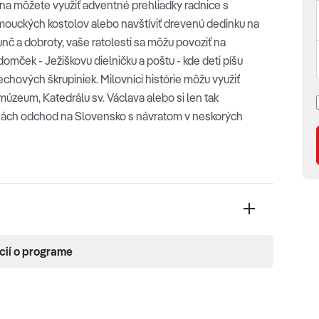
ľna môžete využiť adventné prehliadky radnice s
ouckých kostolov alebo navštíviť drevenú dedinku na
č a dobroty, vaše ratolesti sa môžu povoziť na
omček - Ježiškovu dielničku a poštu - kde deti píšu
rechových škrupiniek. Milovníci histórie môžu využiť
 múzeum, Katedrálu sv. Václava alebo si len tak
nách odchod na Slovensko s návratom v neskorých
cií o programe