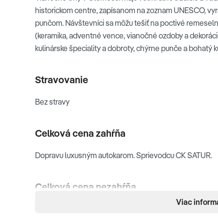
historickom centre, zapísanom na zoznam UNESCO, vyr
punčom. Návštevníci sa môžu tešiť na poctivé remesel
(keramika, adventné vence, vianočné ozdoby a dekoráci
kulinárske špeciality a dobroty, chýrne punče a bohatý 
Stravovanie
Bez stravy
Celková cena zahŕňa
Dopravu luxusným autokarom. Sprievodcu CK SATUR.
Celková cena nezahŕňa
Viac inform
Doplatok za miestenku. Vstupy. Cestovné poistenie.