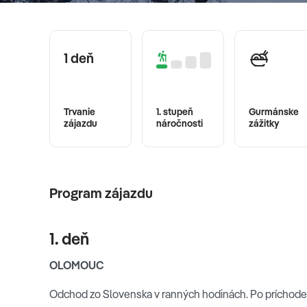
1 deň
Trvanie
1. stupeň
Gurmánske
zájazdu
náročnosti
zážitky
Program zájazdu
1. deň
OLOMOUC
Odchod zo Slovenska v ranných hodinách. Po príchod