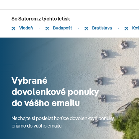
So Saturom z týchto letísk
Viedeň
Budapešť
Bratislava
Koš
Vybrané
dovolenkové ponuky
do vášho emailu
Nechajte si posielať horúce dovolenkové ponuky
priamo do vášho emailu.