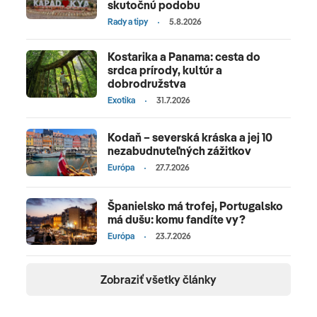
skutočnú podobu
Rady a tipy
5.8.2026
Kostarika a Panama: cesta do
srdca prírody, kultúr a
dobrodružstva
Exotika
31.7.2026
Kodaň – severská kráska a jej 10
nezabudnuteľných zážitkov
Európa
27.7.2026
Španielsko má trofej, Portugalsko
má dušu: komu fandíte vy?
Európa
23.7.2026
Zobraziť všetky články