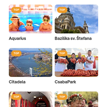
TOP
TOP
Aquarius
Bazilika sv. Štefana
TOP
TOP
Citadela
CsabaPark
TOP
TOP