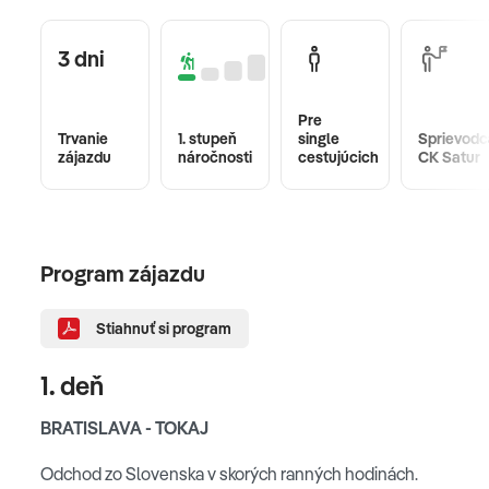
3 dni
Pre
Trvanie
1. stupeň
single
Sprievodc
zájazdu
náročnosti
cestujúcich
CK Satur
Program zájazdu
Stiahnuť si program
1. deň
BRATISLAVA - TOKAJ
Odchod zo Slovenska v skorých ranných hodinách.