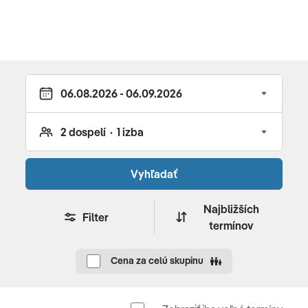
Autokarová
Poznámka
Zmena programu vyhradená.
Vyhľadať
Najbližších
Filter
termínov
Cena za celú skupinu