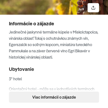
neďaleko mesta Eger, kde budeme mať možnosť sa
okúpať v miestnych kúpeľoch. Vyzrážané soli časom
1 z 9
sformovali soľný kopec s plochými jazierkami,
miniatúrny maďarský variant tureckého Pammukale.
Informácie o zájazde
Pokračovanie do historickej vinárskej oblasti s
Jedinečné jaskynné termálne kúpele v Miskolctapolca,
najslávnejším červeným vínom
Egri Bikavér
.
vinárska oblasť Tokaj s ochutnávkou známych vín,
Nenecháme si ujsť špeciality maďarskej kuchyne v
Egerszalók so soľným kopcom, miniatúra tureckého
niektorej z mnohých typických pivníc a na záver nás
Pammukale a na záver červené víno Egri Bikavér v
čaká ochutnávka egerských vín s výkladom. Príchod na
historickej vinárskej oblasti.
Slovensko v neskorých večerných hodinách.
Ubytovanie
3* hotel
Egerszalók
Orientačný hotel - môže sa v jednotlivých termínoch
meniť:
Viac informácií o zájazde
Hotel Pannonia - Miskolc