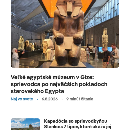
Veľké egyptské múzeum v Gíze:
sprievodca po najväčších pokladoch
starovekého Egypta
Naj vo svete
6.8.2026
9 minút čítania
Kapadócia so sprievodkyňou
Stankou: 7 tipov, ktoré ukážu jej