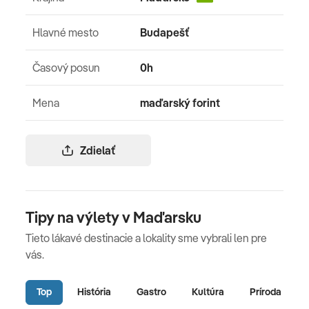
Hlavné mesto
Budapešť
Časový posun
0h
Mena
maďarský forint
Zdielať
Tipy na výlety v Maďarsku
Tieto lákavé destinacie a lokality sme vybrali len pre
vás.
Top
História
Gastro
Kultúra
Príroda