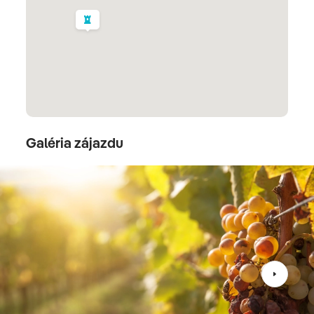
návštevníkom kúpajúcim sa v skalových bazénoch,
dutinách a úzkych priechodoch nezabudnuteľné
zážitky. Popoludní prehliadka mesta
Miskolc
. Historické
jadro pochádza z konca 15. storočia a jeho najkrajšou
časťou je pešia zóna s pekne zrenovovanými
starobylými domami. V centre stojí významný gotický
kalvínsky kostol. Návrat na ubytovanie.
Galéria zájazdu
Miskolc
3. deň
EGERSZALÓK - BRATISLAVA
Raňajky. Odchod do dedinky
Egerszalók
, ležiacej