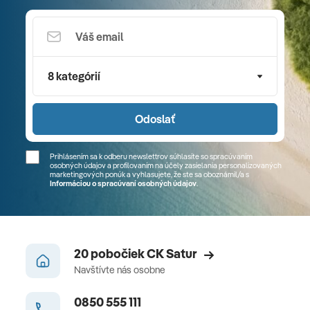
8 kategórií
Odoslať
Prihlásením sa k odberu newslettrov súhlasíte so spracúvaním
osobných údajov a profilovaním na účely zasielania personalizovaných
marketingových ponúk a vyhlasujete, že ste sa
oboznámil/a
s
Informáciou o spracúvaní osobných údajov
.
20 pobočiek CK Satur
Navštívte nás osobne
0850 555 111