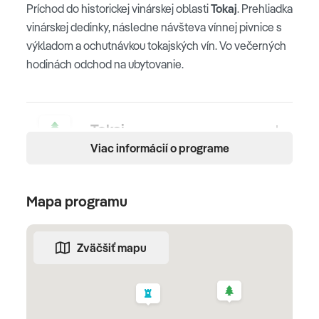
Príchod do historickej vinárskej oblasti
Tokaj
. Prehliadka
vinárskej dedinky, následne návšteva vínnej pivnice s
výkladom a ochutnávkou tokajských vín. Vo večerných
hodinách odchod na ubytovanie.
Tokaj
Viac informácií o programe
2. deň
Mapa programu
MISKOLC - MISKOLCTAPOLCA
Po raňajkách návšteva jedinečných jaskynných
Zväčšiť mapu
kúpeľov
Barlangfürdő
v Miskolctapolca. Termálna
voda jaskynného systému je svetovou raritou, 30 °C
teplú liečivú vodu ešte neobjavili v žiadnom inom krase.
Pekné, zrenovované jaskynné kúpele poskytujú