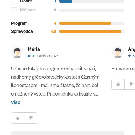
Dobré
1
Nič moc
0
Program
4
Sprievodca
4.8
Mária
An
5
Október 2023
3
Úžasné tokajské a egerské vína, milí vinári,
Prevažne s
nádherný gréckokatolícky kostol s úžasným
ikonostasom - mali sme šťastie, že nám bol
umožnený vstup. Pripomienka ku kvalite v...
viac