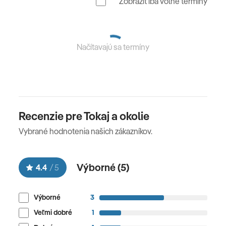
Zobraziť iba voľné termíny
Načítavajú sa termíny
Recenzie pre Tokaj a okolie
Vybrané hodnotenia našich zákazníkov.
Výborné (
5
)
4.4
/
5
Výborné
3
Veľmi dobré
1