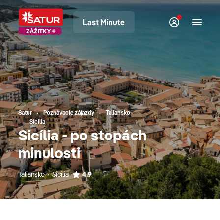
Last Minute
Satur
Poznávacie zájazdy
Taliansko
Sicília
Sicília - po stopách
minulosti
Taliansko · Sicília
4.9