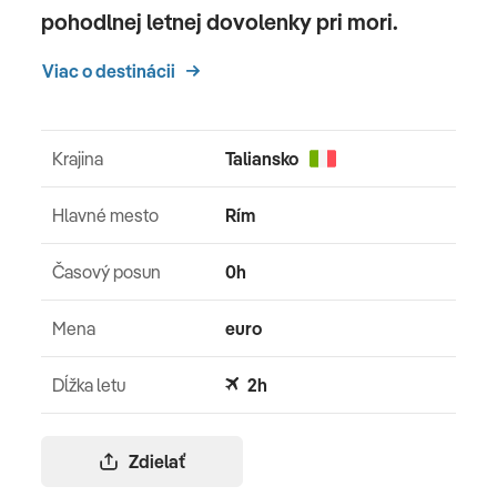
pohodlnej letnej dovolenky pri mori.
Viac o destinácii
Krajina
Taliansko
Hlavné mesto
Rím
Časový posun
0h
Mena
euro
Dĺžka letu
2h
Zdielať