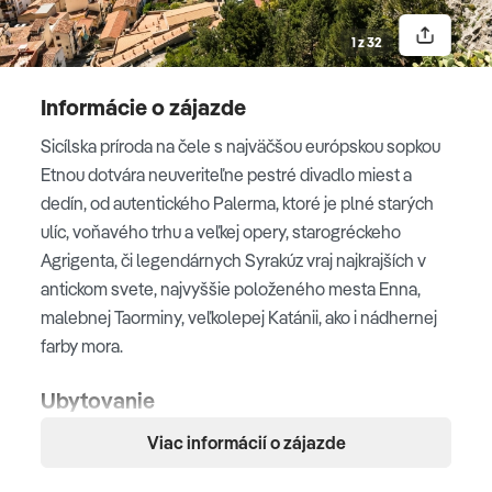
komplexmi starogréckych stavieb mimo územia
Grécka.
1 z 32
Informácie o zájazde
Spiaggia di Cefalú
Sicílska príroda na čele s najväčšou európskou sopkou
Etnou dotvára neuveriteľne pestré divadlo miest a
dedín, od autentického Palerma, ktoré je plné starých
Údolie chrámov
ulíc, voňavého trhu a veľkej opery, starogréckeho
Agrigento
Agrigenta, či legendárnych Syrakúz vraj najkrajších v
antickom svete, najvyššie položeného mesta Enna,
4. deň
malebnej Taorminy, veľkolepej Katánii, ako i nádhernej
farby mora.
ENNA - PIAZZA ARMERINA
Presunieme sa do najvyššie položeného mesta na
Ubytovanie
Sicílii, malebnej
Enny
. Mesto tróni na nedobytnej skale
Viac informácií o zájazde
3* hotely
a je pokladané za centrum kultu Demetry (bohyne
plodnosti). Pokračovať budeme cez vnútrozemie Sicílie
Orientačné hotely - môžu sa v jednotlivých termínoch