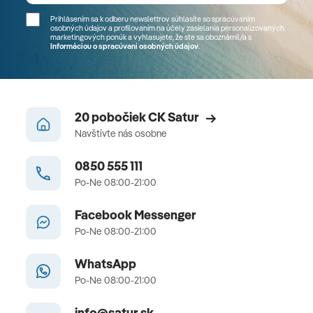
Prihlásením sa k odberu newslettrov súhlasíte so spracúvaním
osobných údajov a profilovaním na účely zasielania personalizovaných
marketingových ponúk a vyhlasujete, že ste sa
oboznámil/a
s
Informáciou o spracúvaní osobných údajov
.
20 pobočiek CK Satur
Navštívte nás osobne
0850 555 111
Po-Ne 08:00-21:00
Facebook Messenger
Po-Ne 08:00-21:00
WhatsApp
Po-Ne 08:00-21:00
info@satur.sk