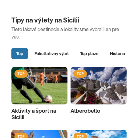
Tipy na výlety na Sicílii
Tieto lákavé destinacie a lokality sme vybrali len pre
vás.
Top
Fakultatívny výlet
Top pláže
História
TOP
TOP
Aktivity a šport na
Alberobello
Sicílii
TOP
TOP