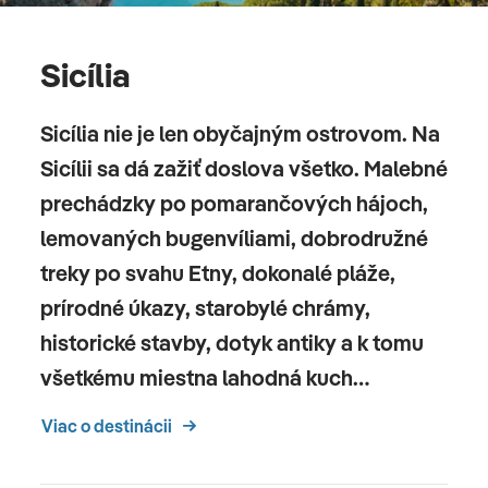
Sicília
Sicília nie je len obyčajným ostrovom. Na
Sicílii sa dá zažiť doslova všetko. Malebné
prechádzky po pomarančových hájoch,
lemovaných bugenvíliami, dobrodružné
treky po svahu Etny, dokonalé pláže,
prírodné úkazy, starobylé chrámy,
historické stavby, dotyk antiky a k tomu
všetkému miestna lahodná kuch…
Viac o destinácii