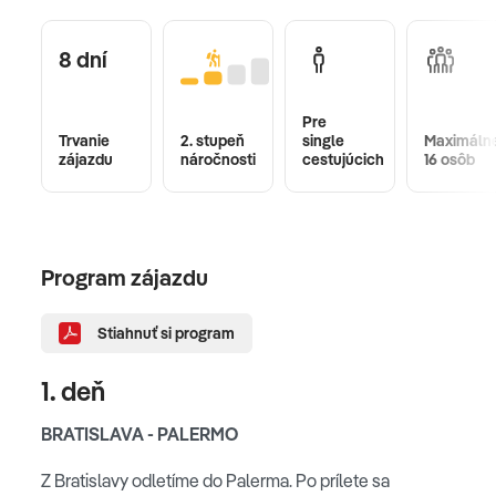
8 dní
Pre
Trvanie
2. stupeň
single
Maximáln
zájazdu
náročnosti
cestujúcich
16 osôb
Program zájazdu
Stiahnuť si program
1. deň
BRATISLAVA - PALERMO
Z Bratislavy odletíme do Palerma. Po prílete sa