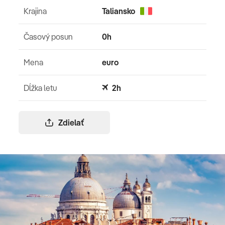
Krajina
Taliansko
Časový posun
0h
Mena
euro
Dĺžka letu
2h
Zdielať