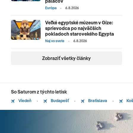
palácov
Európa
6.8.2026
Veľké egyptské múzeum v Gíze:
sprievodca po najväčších
pokladoch starovekého Egypta
Naj vo svete
6.8.2026
Zobraziť všetky články
So Saturom z týchto letísk
Viedeň
Budapešť
Bratislava
Koš