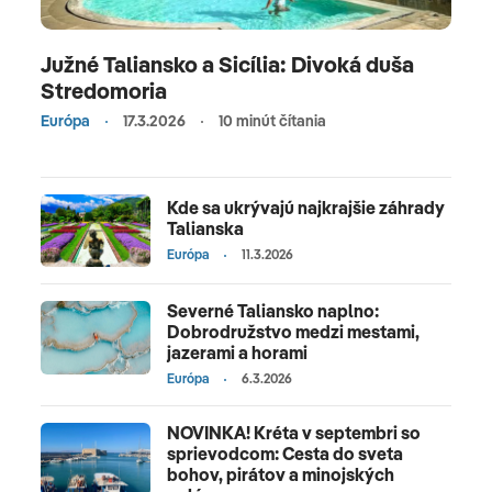
Južné Taliansko a Sicília: Divoká duša
Stredomoria
Európa
17.3.2026
10 minút čítania
Kde sa ukrývajú najkrajšie záhrady
Talianska
Európa
11.3.2026
Severné Taliansko naplno:
Dobrodružstvo medzi mestami,
jazerami a horami
Európa
6.3.2026
NOVINKA! Kréta v septembri so
sprievodcom: Cesta do sveta
bohov, pirátov a minojských