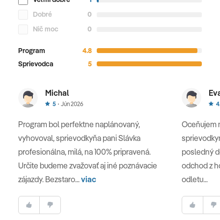
Dobré
0
Nič moc
0
7. deň
Program
4.8
LIPARSKÉ OSTROVY
Sprievodca
5
Po raňajkách odchádzame do mestečka Milazzo, odkiaľ
absolvujeme lodný výlet na
Liparské ostrovy.
Michal
Ev
Navštívime ostrov Lipari, kde absolvujeme prehliadku
5
Jún 2026
4
rovnomenného hlavného mesta súostrovia. Neskôr sa
Program bol perfektne naplánovaný,
Oceňujem m
presunieme na ostrov Vulcano, kde sa nám naskytne
možnosť kúpania v sírnych prameňoch (nie je v cene
vyhovoval, sprievodkyňa pani Slávka
sprievodky
fakultatívneho výletu).
profesionálna, milá, na 100% pripravená.
posledný d
Určite budeme zvažovať aj iné poznávacie
odchod z h
zájazdy. Bezstaro...
viac
odletu...
Liparské ostrovy