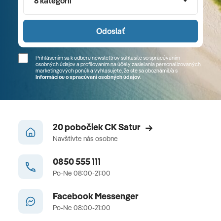
8 kategórií
Odoslať
Prihlásením sa k odberu newslettrov súhlasíte so spracúvaním
osobných údajov a profilovaním na účely zasielania personalizovaných
marketingových ponúk a vyhlasujete, že ste sa
oboznámil/a
s
Informáciou o spracúvaní osobných údajov
.
20 pobočiek CK Satur
Navštívte nás osobne
0850 555 111
Po-Ne 08:00-21:00
Facebook Messenger
Po-Ne 08:00-21:00