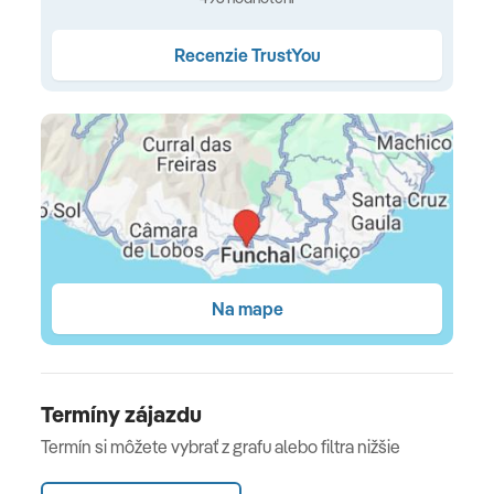
Recepcia: Jazyky: angličtina, francúzština,
zmenáreň možná
Recenzie TrustYou
výťah
Záhrada, Slnečná terasa
Bazény: 2
Vonkajší bazén: bez poplatku, outdoor
Detský bazén: bez poplatku
Jacuzzi: bez poplatku, outdoor
Na mape
Osušky: Bez poplatku
lekár
Internet: WLAN/WiFi, v celom hoteli: zadarmo
Termíny zájazdu
Termín si môžete vybrať z grafu alebo filtra nižšie
Pranie: za príplatok
Recepčná služba, úschovňa služba