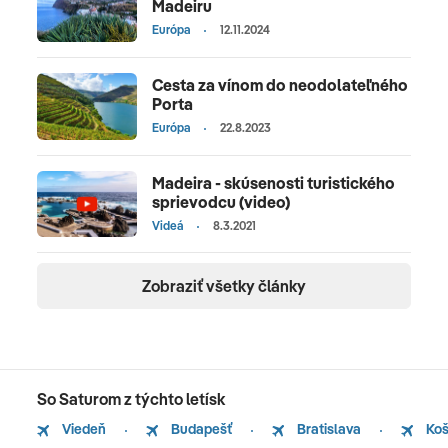
Madeiru
Európa
12.11.2024
Cesta za vínom do neodolateľného
Porta
Európa
22.8.2023
Madeira - skúsenosti turistického
sprievodcu (video)
Videá
8.3.2021
Zobraziť všetky články
So Saturom z týchto letísk
Viedeň
Budapešť
Bratislava
Koš