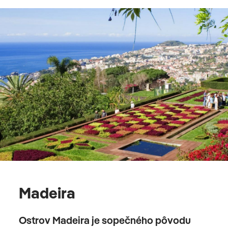
takto: obývacia izba, 1 spálňa, klimatizácia: bez
poplatku, individuálne ovládané, poschodie:
parketové podlahy, trezor: bezplatne, stropný
ventilátor, stojací ventilátor, pohovka, žehlička,
žehliaca doska, kávovar/Čajovar, Minibar: za
poplatok, minibar, telefón, Internet: WLAN/WiFi:
bez poplatku, TV: Flatscreen, v obývacej časti, v
kúpeľni, v spálni, nemecký program, káblová TV,
izbový servis: za poplatok, upratovací servis:
zdarma , samostatná sprcha, vaňa, WC, kúpací
plášť: bez poplatku, papuče: bez poplatku, fén na
vlasy, kozmetické zrkadlo, balkón: s posedením
Prezidentský apartmán View, suita, nefajčiarska
izba, v hlavnej budove, južná strana, obmedzený
Madeira
výhľad na more, výhľad do záhrady, cca. 90 m²,
celkový počet izieb v tomto type izby: 2, rozdelené
Ostrov Madeira je sopečného pôvodu
takto: obývacia izba, 1 spálňa, klimatizácia: bez