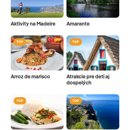
Aktivity na Madeire
Amarante
TOP
TOP
Arroz de marisco
Atrakcie pre deti aj
dospelých
TOP
TOP