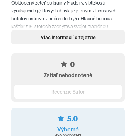
Obklopený zeleňou krajiny Madeiry, v blízkosti
vynikajúcich golfových ihrísk, je jedným z luxusných
hotelov ostrova: Jardins do Lago. Hlavná budova -
kaštieľ z 18. storočia zachytáva svojou tradičnou
eleganciou.
Viac informácií o zájazde
tichá
Nadmorská výška je 280 m
0
Letisko Madeira cca. 19,7 km, doba jazdy: cca. 20
Zatiaľ nehodnotené
minút
Recenzie Satur
Vybavenie a služby hotela
nefajčiarske zariadenie
5.0
Check-in: od 14:00 hod.
Výborné
Check-out: do 12:00 hod.
496 hodnotení