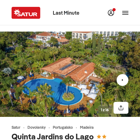
Last Minute
1 z 16
Satur
Dovolenky
Portugalsko
Madeira
Quinta Jardins do Lago