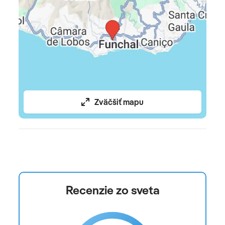
Animácia a zábava
Živá kapela/-Music
Pre deti
Detský bazén: bez poplatku
Zväčšiť mapu
Ohrievač fliaš: zadarmo
Baby phone: zadarmo
Ubytovanie
Recenzie zo sveta
Standard Garden View, Dvojlôžková izba, výhľad na
záhradu, cca. 40 m², celkový počet izieb v tomto
type izby: 1, rozdelenie takto: kombinovaná obývacia