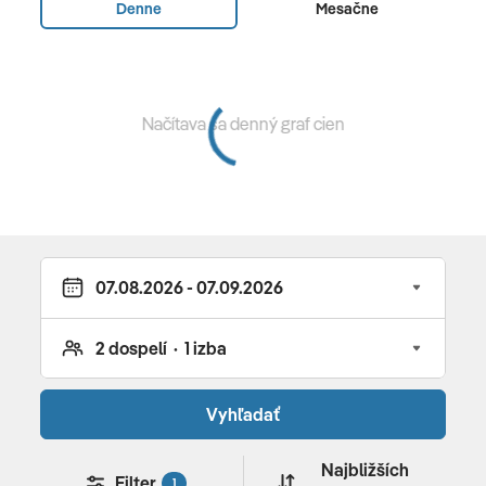
Denne
Mesačne
Spôsoby platby: TUI Card/VISA, MasterCard,
American Express, Diners
Domáce zvieratá nie sú povolené
Načítava sa denný graf cien
Parkovacie miesta, vonkajšie: bez poplatku
Počet budov: 2, Poschodia: 2, Izby: 40, Prístavby:1
Stravovanie
Raňajky: Raňajky
Polpenzia: raňajky, večere
Reštaurácia "Beresford": Kuchyňa: Medzinárodná,
Vyhľadať
regionálna, za poplatok, denne 19:00 - 22:00
Bary a ďalšie: 2
Najbližších
Filter
1