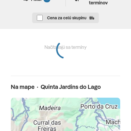
termínov
Bar pri bazéne Vonkajšie "Bistro Colombo": za
poplatok
Cena za celú skupinu
Lounge Bar "Visconde Bar": za poplatok
Načítavajú sa termíny
Šport a fitness
Bez poplatku
fitness
Na mape · Quinta Jardins do Lago
Wellness
zadarmo
turecký kúpeľ
Zábava