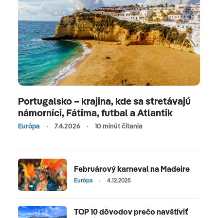
Portugalsko – krajina, kde sa stretávajú
námorníci, Fátima, futbal a Atlantik
Európa
7.4.2026
10 minút čítania
Februárový karneval na Madeire
Európa
4.12.2025
TOP 10 dôvodov prečo navštíviť