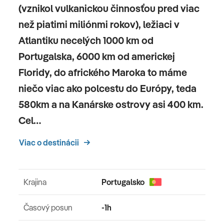
poplatku, individuálne ovládané, poschodie:
(vznikol vulkanickou činnosťou pred viac
parkety, trezor: voľný, stropný ventilátor, stojací
než piatimi miliónmi rokov), ležiaci v
ventilátor, posedenie, pohovka, stôl, žehlička,
Atlantiku necelých 1000 km od
Žehliaca doska, príslušenstvo na prípravu kávy a
Portugalska, 6000 km od americkej
čaju, minibar: za poplatok, minibar náplň:
Floridy, do afrického Maroka to máme
niekoľkokrát týždenne, telefón, internet: wifi/wifi:
bez poplatku, tv: plochá obrazovka, v obývacej izbe,
niečo viac ako polcestu do Európy, teda
spálňa, nemecký program, Deutsche Welle,
580km a na Kanárske ostrovy asi 400 km.
káblová TV, izbová služba za poplatok, upratovací
Cel…
servis: bez poplatku, oddelená sprcha, vaňa, WC,
kúpací plášť: bez poplatku, papuče: bez poplatku,
Viac o destinácii
fén,Balkón: s lehátkami, s posedením
Krajina
Portugalsko
Oficiálne hodnotenie
Časový posun
-1h