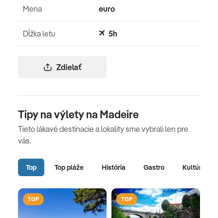
*****
Mena
euro
Dĺžka letu
5h
Zdielať
Tipy na výlety na Madeire
Tieto lákavé destinacie a lokality sme vybrali len pre
vás.
Top
Top pláže
História
Gastro
Kultúra
TOP
TOP